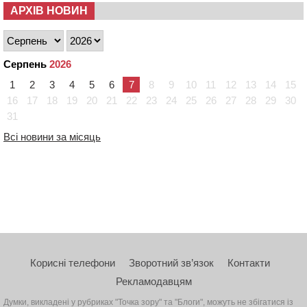
АРХІВ НОВИН
Серпень
2026
1
2
3
4
5
6
7
8
9
10
11
12
13
14
15
16
17
18
19
20
21
22
23
24
25
26
27
28
29
30
31
Всі новини за місяць
Корисні телефони
Зворотний зв’язок
Контакти
Рекламодавцям
Думки, викладені у рубриках "Точка зору" та "Блоги", можуть не збігатися із