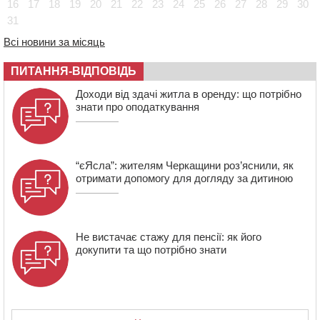
16
17
18
19
20
21
22
23
24
25
26
27
28
29
30
тренінгів
31
12:14
На Золотоніщині вже десяту добу гасять пожежу
Всі новини за місяць
торфу
11:35
Від 80 гривень за кілограм: в Україні прогнозують
ПИТАННЯ-ВІДПОВІДЬ
стрибок цін на гречку
Доходи від здачі житла в оренду: що потрібно
10:56
Захисника зі Звенигородщини, який обороняв
знати про оподаткування
Авдіївку, нагородили “Комбатантським хрестом”
“єЯсла”: жителям Черкащини роз’яснили, як
отримати допомогу для догляду за дитиною
Не вистачає стажу для пенсії: як його
докупити та що потрібно знати