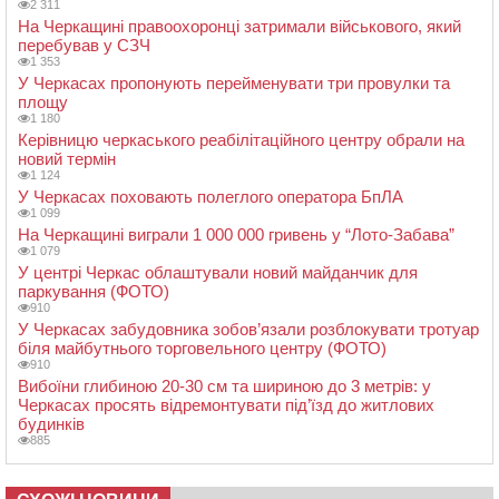
2 311
На Черкащині правоохоронці затримали військового, який
перебував у СЗЧ
1 353
У Черкасах пропонують перейменувати три провулки та
площу
1 180
Керівницю черкаського реабілітаційного центру обрали на
новий термін
1 124
У Черкасах поховають полеглого оператора БпЛА
1 099
На Черкащині виграли 1 000 000 гривень у “Лото-Забава”
1 079
У центрі Черкас облаштували новий майданчик для
паркування (ФОТО)
910
У Черкасах забудовника зобов’язали розблокувати тротуар
біля майбутнього торговельного центру (ФОТО)
910
Вибоїни глибиною 20-30 см та шириною до 3 метрів: у
Черкасах просять відремонтувати під’їзд до житлових
будинків
885