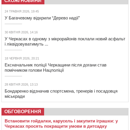
СХОЖІ НОВИНИ
24 ТРАВНЯ 2026, 19:45
У Багачевому відкрили “Дерево надії”
30 КВІТНЯ 2026, 14:16
У Черкасах в одному з мікрорайонів поклали новий асфальт
і ліквідовуватимуть ...
18 ЧЕРВНЯ 2026, 20:21
Ексначальник поліції Черкащини після догани став
помічником голови Нацполіції
28 КВІТНЯ 2026, 13:13
Бондаренко відзначив спортсмена, тренерів і посадовця
міськради
ОБГОВОРЕННЯ
Встановити гойдалки, карусель і закупити іграшки: у
Черкасах просять покращити умови в дитсадку