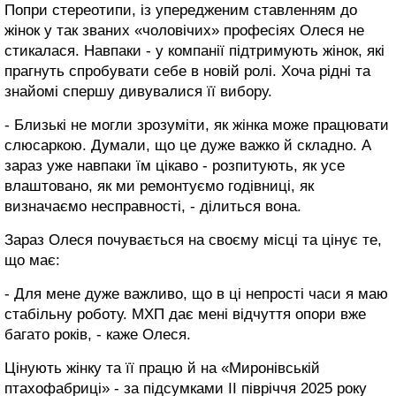
Попри стереотипи, із упередженим ставленням до
жінок у так званих «чоловічих» професіях Олеся не
стикалася. Навпаки - у компанії підтримують жінок, які
прагнуть спробувати себе в новій ролі. Хоча рідні та
знайомі спершу дивувалися її вибору.
- Близькі не могли зрозуміти, як жінка може працювати
слюсаркою. Думали, що це дуже важко й складно. А
зараз уже навпаки їм цікаво - розпитують, як усе
влаштовано, як ми ремонтуємо годівниці, як
визначаємо несправності, - ділиться вона.
Зараз Олеся почувається на своєму місці та цінує те,
що має:
- Для мене дуже важливо, що в ці непрості часи я маю
стабільну роботу. МХП дає мені відчуття опори вже
багато років, - каже Олеся.
Цінують жінку та її працю й на «Миронівській
птахофабриці» - за підсумками ІІ півріччя 2025 року