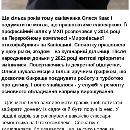
Ще кілька років тому канівчанка Олеся Квас і
подумати не могла, що працюватиме слюсаркою. Її
професійний шлях у МХП розпочався у 2014 році -
на Переробному комплексі «Миронівської
птахофабрики» на Канівщині. Спочатку працювала
у цеху різки, згодом - на кулінарній дільниці. Після
народження доньки у 2022 році життєві пріоритети
змінилися. Повертаючись із декретної відпустки,
Олеся шукала місце з більш зручним графіком, що
дозволяв бикраще поєднувати роботу з турботою
про дитину. І воно знайшлося - у службі з ремонту
основного обладнання напряму вирощування.
- Для мене було важливо мати графік, щоб встигати
забирати донечку із садочка й бути поруч із нею. У
відділі кадрів запропонували вакансію слюсаря-
ремонтника на Птахокомплексі. Спочатку я
здивувалася, бо здавалося, що це суто чоловіча