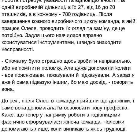
Робота потребує уважності та відповідальності. На
одній виробничій дільниці, а їх 27, від 16 до 20
пташників, а в кожному - 780 годівниць. Після
завершення кожного виробничого циклу команда, в якій
працює Олеся, проводить їх огляд та заміну, де це
потрібно. Задля цього навчилася вправно
користуватися інструментами, швидко знаходити
несправності.
- Спочатку було страшно щось зробити неправильно,
або не помітити поломку. Але дуже допомогли колеги
- все пояснювали, показували й підказували. А зараз я
вже й сама підказую іншим, бо маю досвід, - говорить
вона.
До речі, після Олесі в команду прийшли ще дві жінки, і
саме вона допомагала їм освоювати нову професію.
Каже, що тепер у напрямку роботи з годівницями
фактично сформувалася жіноча команда. Чоловіки
допомагають лише, коли виникають якісь труднощі.