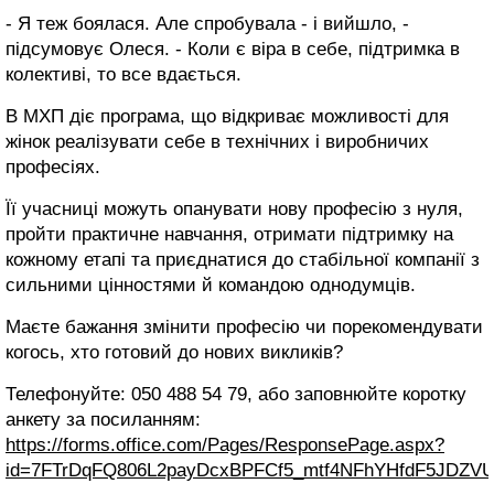
- Я теж боялася. Але спробувала - і вийшло, -
підсумовує Олеся. - Коли є віра в себе, підтримка в
колективі, то все вдається.
В МХП діє програма, що відкриває можливості для
жінок реалізувати себе в технічних і виробничих
професіях.
Її учасниці можуть опанувати нову професію з нуля,
пройти практичне навчання, отримати підтримку на
кожному етапі та приєднатися до стабільної компанії з
сильними цінностями й командою однодумців.
Маєте бажання змінити професію чи порекомендувати
когось, хто готовий до нових викликів?
Телефонуйте: 050 488 54 79, або заповнюйте коротку
анкету за посиланням:
https://forms.office.com/Pages/ResponsePage.aspx?
id=7FTrDqFQ806L2payDcxBPFCf5_mtf4NFhYHfdF5JDZ