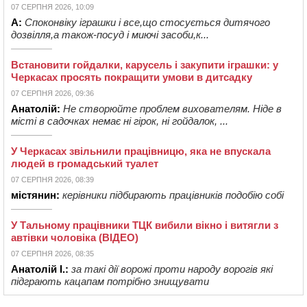
07 СЕРПНЯ 2026, 10:09
А:
Споконвіку іграшки і все,що стосується дитячого
дозвілля,а також-посуд і миючі засоби,к...
Встановити гойдалки, карусель і закупити іграшки: у
Черкасах просять покращити умови в дитсадку
07 СЕРПНЯ 2026, 09:36
Анатолій:
Не створюйте проблем вихователям. Ніде в
місті в садочках немає ні гірок, ні гойдалок, ...
У Черкасах звільнили працівницю, яка не впускала
людей в громадський туалет
07 СЕРПНЯ 2026, 08:39
містянин:
керівники підбирають працівників подобію собі
У Тальному працівники ТЦК вибили вікно і витягли з
автівки чоловіка (ВІДЕО)
07 СЕРПНЯ 2026, 08:35
Анатолій І.:
за такі дії ворожі проти народу ворогів які
підграють кацапам потрібно знищувати