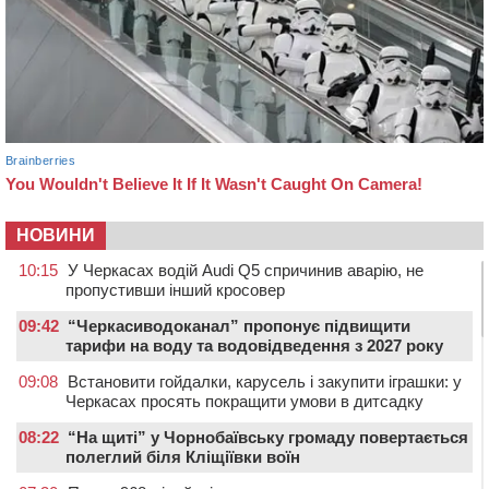
НОВИНИ
10:15
У Черкасах водій Audi Q5 спричинив аварію, не
пропустивши інший кросовер
09:42
“Черкасиводоканал” пропонує підвищити
тарифи на воду та водовідведення з 2027 року
09:08
Встановити гойдалки, карусель і закупити іграшки: у
Черкасах просять покращити умови в дитсадку
08:22
“На щиті” у Чорнобаївську громаду повертається
полеглий біля Кліщіївки воїн