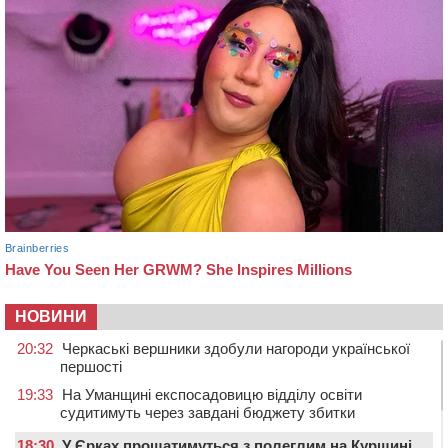
НОВИНИ
20:32
Черкаські вершники здобули нагороди української
першості
19:33
На Уманщині експосадовицю відділу освіти
судитимуть через завдані бюджету збитки
18:30
У Єрках прощатимуться з полеглим на Курщині