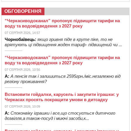
ОБГОВОРЕННЯ
“Черкасиводоканал” пропонує підвищити тарифи на
воду та водовідведення з 2027 року
07 СЕРПНЯ 2026, 14:57
Чорнобаївець:
якщо гривня піде в круте піке, то не
врятують ці підвищення жоден тариф- підвищений чи ...
“Черкасиводоканал” пропонує підвищити тарифи на
воду та водовідведення з 2027 року
07 СЕРПНЯ 2026, 10:56
А:
А пенсія так і залишиться 2595грн./міс.незалежно від
регіону проживання?
Встановити гойдалки, карусель і закупити іграшки: у
Черкасах просять покращити умови в дитсадку
07 СЕРПНЯ 2026, 10:09
А:
Споконвіку іграшки і все,що стосується дитячого
дозвілля,а також-посуд і миючі засоби,к...