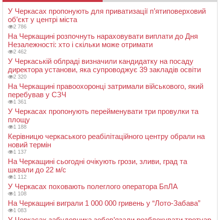
У Черкасах пропонують для приватизації п’ятиповерховий
об’єкт у центрі міста
2 786
На Черкащині розпочнуть нараховувати виплати до Дня
Незалежності: хто і скільки може отримати
2 462
У Черкаській облраді визначили кандидатку на посаду
директора установи, яка супроводжує 39 закладів освіти
2 320
На Черкащині правоохоронці затримали військового, який
перебував у СЗЧ
1 361
У Черкасах пропонують перейменувати три провулки та
площу
1 188
Керівницю черкаського реабілітаційного центру обрали на
новий термін
1 137
На Черкащині сьогодні очікують грози, зливи, град та
шквали до 22 м/с
1 112
У Черкасах поховають полеглого оператора БпЛА
1 108
На Черкащині виграли 1 000 000 гривень у “Лото-Забава”
1 083
У Черкасах забудовника зобов’язали розблокувати тротуар