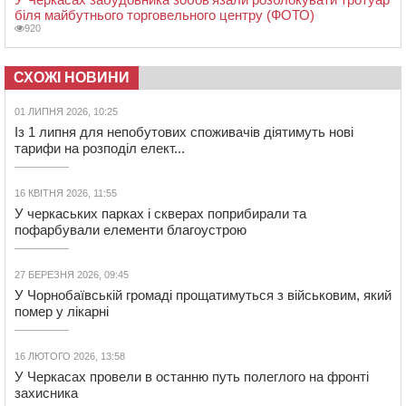
біля майбутнього торговельного центру (ФОТО)
920
СХОЖІ НОВИНИ
01 ЛИПНЯ 2026, 10:25
Із 1 липня для непобутових споживачів діятимуть нові
тарифи на розподіл елект...
16 КВІТНЯ 2026, 11:55
У черкаських парках і скверах поприбирали та
пофарбували елементи благоустрою
27 БЕРЕЗНЯ 2026, 09:45
У Чорнобаївській громаді прощатимуться з військовим, який
помер у лікарні
16 ЛЮТОГО 2026, 13:58
У Черкасах провели в останню путь полеглого на фронті
захисника