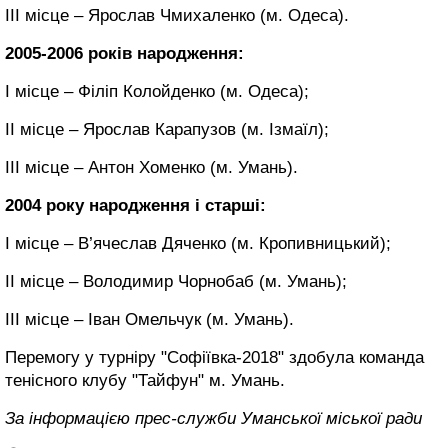
ІІІ місце – Ярослав Чмихаленко (м. Одеса).
2005-2006 років народження:
І місце – Філіп Колойденко (м. Одеса);
ІІ місце – Ярослав Карапузов (м. Ізмаїл);
ІІІ місце – Антон Хоменко (м. Умань).
2004 року народження і старші:
І місце – В’ячеслав Дяченко (м. Кропивницький);
ІІ місце – Володимир Чорнобаб (м. Умань);
ІІІ місце – Іван Омельчук (м. Умань).
Перемогу у турніру "Софіївка-2018" здобула команда
тенісного клубу "Тайфун" м. Умань.
За інформацією прес-служби Уманської міської ради