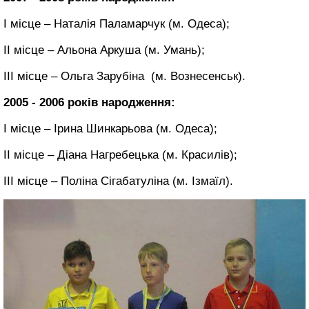
І місце – Наталія Паламарчук (м. Одеса);
ІІ місце – Альона Аркуша (м. Умань);
ІІІ місце – Ольга Зарубіна (м. Вознесенськ).
2005 - 2006 років народження:
І місце – Ірина Шинкарьова (м. Одеса);
ІІ місце – Діана Нагребецька (м. Красилів);
ІІІ місце – Поліна Сігабатуліна (м. Ізмаїл).