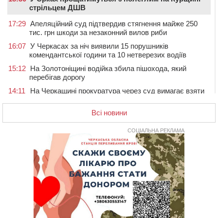
стрільцем ДШВ
17:29
Апеляційний суд підтвердив стягнення майже 250
тис. грн шкоди за незаконний вилов риби
16:07
У Черкасах за ніч виявили 15 порушників
комендантської години та 10 нетверезих водіїв
15:12
На Золотоніщині водійка збила пішохода, який
перебігав дорогу
14:11
На Черкащині прокуратура через суд вимагає взяти
під охорону 188-річну церкву
Всі новини
13:00
У Смілі біля магазину під колесами вантажівки
загинула жінка
СОЦІАЛЬНА РЕКЛАМА
11:33
У Черкасах пропонують для приватизації
п’ятиповерховий об’єкт у центрі міста
10:00
Не вистачає стажу для пенсії: як його докупити та що
потрібно знати
08:23
У Черкасах виявили низку недоліків у гуртожитку, де
проживають ВПО
07 СЕРПНЯ 2026, П'ЯТНИЦЯ
20:55
На Черкащині врятували рідкісного чорного грифа