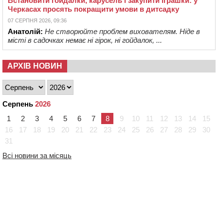
Встановити гойдалки, карусель і закупити іграшки: у
Черкасах просять покращити умови в дитсадку
07 СЕРПНЯ 2026, 09:36
Анатолій:
Не створюйте проблем вихователям. Ніде в
місті в садочках немає ні гірок, ні гойдалок, ...
АРХІВ НОВИН
Серпень
2026
1
2
3
4
5
6
7
8
9
10
11
12
13
14
15
16
17
18
19
20
21
22
23
24
25
26
27
28
29
30
31
Всі новини за місяць