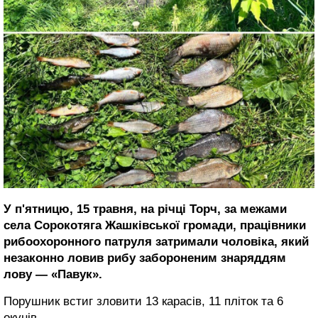
У п'ятницю, 15 травня, на річці Торч, за межами
села Сорокотяга Жашківської громади, працівники
рибоохоронного патруля затримали чоловіка, який
незаконно ловив рибу забороненим знаряддям
лову — «Павук».
Порушник встиг зловити 13 карасів, 11 пліток та 6
окунів.