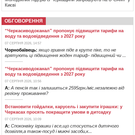
Києві
ОБГОВОРЕННЯ
“Черкасиводоканал” пропонує підвищити тарифи на
воду та водовідведення з 2027 року
07 СЕРПНЯ 2026, 14:57
Чорнобаївець:
якщо гривня піде в круте піке, то не
врятують ці підвищення жоден тариф- підвищений чи ...
“Черкасиводоканал” пропонує підвищити тарифи на
воду та водовідведення з 2027 року
07 СЕРПНЯ 2026, 10:56
А:
А пенсія так і залишиться 2595грн./міс.незалежно від
регіону проживання?
Встановити гойдалки, карусель і закупити іграшки: у
Черкасах просять покращити умови в дитсадку
07 СЕРПНЯ 2026, 10:09
А:
Споконвіку іграшки і все,що стосується дитячого
дозвілля,а також-посуд і миючі засоби,к...