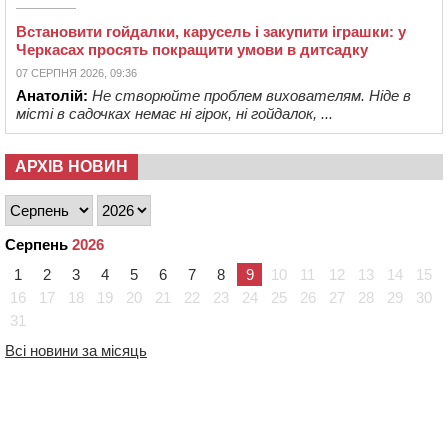
Встановити гойдалки, карусель і закупити іграшки: у
Черкасах просять покращити умови в дитсадку
07 СЕРПНЯ 2026, 09:36
Анатолій:
Не створюйте проблем вихователям. Ніде в
місті в садочках немає ні гірок, ні гойдалок, ...
АРХІВ НОВИН
Серпень
2026
1
2
3
4
5
6
7
8
9
10
11
12
13
14
15
16
17
18
19
20
21
22
23
24
25
26
27
28
29
30
31
Всі новини за місяць