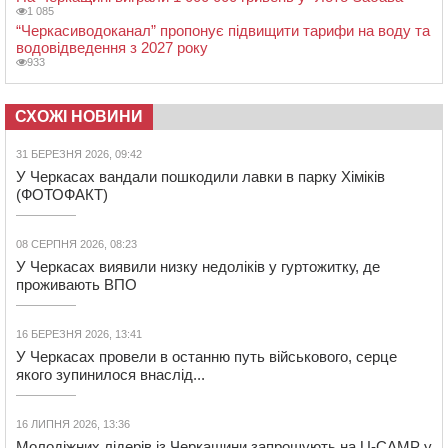
1 085
“Черкасиводоканал” пропонує підвищити тарифи на воду та
водовідведення з 2027 року
933
СХОЖІ НОВИНИ
31 БЕРЕЗНЯ 2026, 09:42
У Черкасах вандали пошкодили лавки в парку Хіміків
(ФОТОФАКТ)
08 СЕРПНЯ 2026, 08:23
У Черкасах виявили низку недоліків у гуртожитку, де
проживають ВПО
16 БЕРЕЗНЯ 2026, 13:41
У Черкасах провели в останню путь військового, серце
якого зупинилося внаслід...
16 ЛИПНЯ 2026, 13:36
Молодіжних лідерів із Черкащини запрошують на U-CAMP у