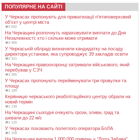
ПОПУЛЯРНЕ НА САЙТІ
У Черкасах пропонують для приватизації п’ятиповерховий
об’єкт у центрі міста
3 692
На Черкащині розпочнуть нараховувати виплати до Дня
Незалежності: хто і скільки може отримати
2 466
У Черкаській облраді визначили кандидатку на посаду
директора установи, яка супроводжує 39 закладів освіти
2 321
На Черкащині правоохоронці затримали військового, який
перебував у СЗЧ
1 365
У Черкасах пропонують перейменувати три провулки та
площу
1 189
Керівницю черкаського реабілітаційного центру обрали на
новий термін
1 139
На Черкащині сьогодні очікують грози, зливи, град та
шквали до 22 м/с
1 120
У Черкасах поховають полеглого оператора БпЛА
1 109
На Черкащині виграли 1 000 000 гривень у “Лото-Забава”