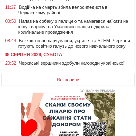
11:37
Водійка на смерть збила велосипедиста в
Черкаському районі
09:59
Напав на собаку з палицею та намагався наїхати на
іншу тварину: на Уманщині поліція відкрила
кримінальне провадження
08:44
Безкоштовне харчування, укриття та STEM: Черкаси
готують освітню галузь до нового навчального року
08 СЕРПНЯ 2026, СУБОТА
20:32
Черкаські вершники здобули нагороди української
першості
19:33
На Уманщині експосадовицю відділу освіти
Всі новини
судитимуть через завдані бюджету збитки
СОЦІАЛЬНА РЕКЛАМА
18:30
У Єрках прощатимуться з полеглим на Курщині
стрільцем ДШВ
17:29
Апеляційний суд підтвердив стягнення майже 250
тис. грн шкоди за незаконний вилов риби
16:07
У Черкасах за ніч виявили 15 порушників
комендантської години та 10 нетверезих водіїв
15:12
На Золотоніщині водійка збила пішохода, який