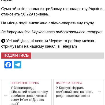
Сума збитків, завданих рибному господарству України,
становить 56 729 гривень.
На місце події викликано слідчо-оперативну групу.
За інформацією Черкаського рибоохоронного патруля
Усі найцікавіші новини Черкас та регіону можна
отримувати на нашому каналі в
Telegram
ПОДІЛИТИСЬ
Facebook
Telegram
ПОПЕРЕДНЯ НОВИНА
НАСТУПНА НОВИНА
У Звенигородці
У Корсуні відкрили
військовий після полону
пам’ятний знак на честь
особисто зняв листок зі
родин полеглих воїнів
своїм ім’ям з “Дерева
надії”