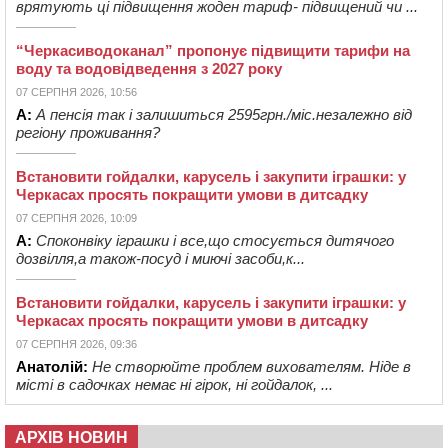
врятують ці підвищення жоден тариф- підвищений чи ...
“Черкасиводоканал” пропонує підвищити тарифи на
воду та водовідведення з 2027 року
07 СЕРПНЯ 2026, 10:56
А:
А пенсія так і залишиться 2595грн./міс.незалежно від
регіону проживання?
Встановити гойдалки, карусель і закупити іграшки: у
Черкасах просять покращити умови в дитсадку
07 СЕРПНЯ 2026, 10:09
А:
Споконвіку іграшки і все,що стосується дитячого
дозвілля,а також-посуд і миючі засоби,к...
Встановити гойдалки, карусель і закупити іграшки: у
Черкасах просять покращити умови в дитсадку
07 СЕРПНЯ 2026, 09:36
Анатолій:
Не створюйте проблем вихователям. Ніде в
місті в садочках немає ні гірок, ні гойдалок, ...
АРХІВ НОВИН