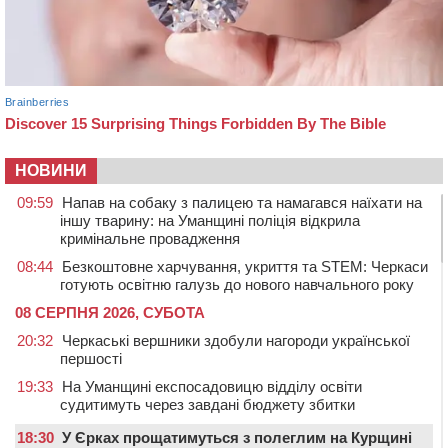
НОВИНИ
09:59
Напав на собаку з палицею та намагався наїхати на
іншу тварину: на Уманщині поліція відкрила
кримінальне провадження
08:44
Безкоштовне харчування, укриття та STEM: Черкаси
готують освітню галузь до нового навчального року
08 СЕРПНЯ 2026, СУБОТА
20:32
Черкаські вершники здобули нагороди української
першості
19:33
На Уманщині експосадовицю відділу освіти
судитимуть через завдані бюджету збитки
18:30
У Єрках прощатимуться з полеглим на Курщині