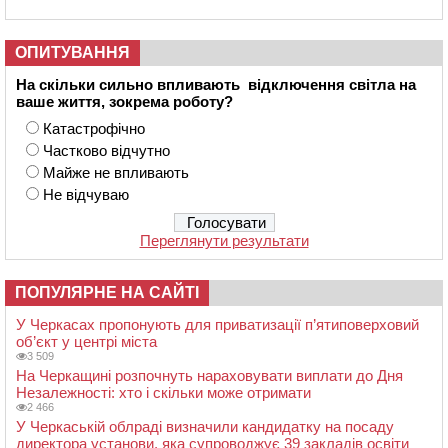
ОПИТУВАННЯ
На скільки сильно впливають відключення світла на
ваше життя, зокрема роботу?
Катастрофічно
Частково відчутно
Майже не впливають
Не відчуваю
Переглянути результати
ПОПУЛЯРНЕ НА САЙТІ
У Черкасах пропонують для приватизації п’ятиповерховий
об’єкт у центрі міста
3 509
На Черкащині розпочнуть нараховувати виплати до Дня
Незалежності: хто і скільки може отримати
2 466
У Черкаській облраді визначили кандидатку на посаду
директора установи, яка супроводжує 39 закладів освіти