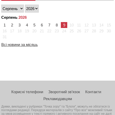
Серпень
2026
1
2
3
4
5
6
7
8
9
10
11
12
13
14
15
16
17
18
19
20
21
22
23
24
25
26
27
28
29
30
31
Всі новини за місяць
Корисні телефони
Зворотний зв’язок
Контакти
Рекламодавцям
Думки, викладені у рубриках "Точка зору" та "Блоги", можуть не збігатися із
поглядами редакції. Передрук матеріалів з сайту "Про все" можливий тільки
за умов розміщення у тексті прямого і активного посилання на сайт не далі