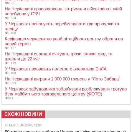
2 321
На Черкащині правоохоронці затримали військового, який
перебував у СЗЧ
1 364
У Черкасах пропонують перейменувати три провулки та
площу
1 188
Керівницю черкаського реабілітаційного центру обрали на
новий термін
1 137
На Черкащині сьогодні очікують грози, зливи, град та
шквали до 22 м/с
1 119
У Черкасах поховають полеглого оператора БпЛА
1 108
На Черкащині виграли 1 000 000 гривень у “Лото-Забава”
1 083
У Черкасах забудовника зобов’язали розблокувати тротуар
біля майбутнього торговельного центру (ФОТО)
921
СХОЖІ НОВИНИ
16 БЕРЕЗНЯ 2026, 11:06
50 тисяч пачок на добу: на Черкащині ліквідували підпільну