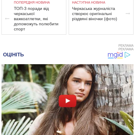
ПОПЕРЕДНЯ НОВИНА
НАСТУПНА НОВИНА
ТОП-3 поради від
Черкаська журналіста
черкаської
створює оригінальні
важкоатлетки, які
різдвяні віночки (фото)
допоможуть полюбити
спорт
РЕКЛАМА
РЕКЛАМА