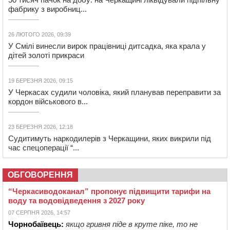
фабрику з виробниц...
26 ЛЮТОГО 2026, 09:39
У Смілі винесли вирок працівниці дитсадка, яка крала у
дітей золоті прикраси
19 БЕРЕЗНЯ 2026, 09:15
У Черкасах судили чоловіка, який планував переправити за
кордон військового в...
23 БЕРЕЗНЯ 2026, 12:18
Судитимуть наркодилерів з Черкащини, яких викрили під
час спецоперації “...
ОБГОВОРЕННЯ
“Черкасиводоканал” пропонує підвищити тарифи на
воду та водовідведення з 2027 року
07 СЕРПНЯ 2026, 14:57
Чорнобаївець:
якщо гривня піде в круте піке, то не