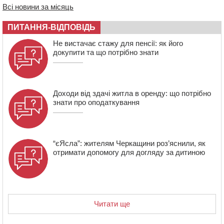
розмітку біля навчальних закладів (ФОТОФАКТ)
Всі новини за місяць
15:39
На честь загиблого захисника і чемпіона світу в
Черкасах відкрили спортивно-реабілітаційний центр
ПИТАННЯ-ВІДПОВІДЬ
15:05
На Звенигородщині, попри заборону міськради,
Не вистачає стажу для пенсії: як його
проведуть “Ше.Fest”
докупити та що потрібно знати
14:31
У Каневі аномальна спека призвела до перебоїв у
роботі електромереж та комунальних служб
Доходи від здачі житла в оренду: що потрібно
знати про оподаткування
“єЯсла”: жителям Черкащини роз’яснили, як
отримати допомогу для догляду за дитиною
Читати ще