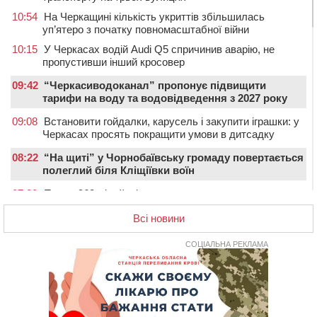
10:54
На Черкащині кількість укриттів збільшилась
уп’ятеро з початку повномасштабної війни
10:15
У Черкасах водій Audi Q5 спричинив аварію, не
пропустивши інший кросовер
09:42
“Черкасиводоканал” пропонує підвищити
тарифи на воду та водовідведення з 2027 року
09:08
Встановити гойдалки, карусель і закупити іграшки: у
Черкасах просять покращити умови в дитсадку
08:22
“На щиті” у Чорнобаївську громаду повертається
полеглий біля Кліщіївки воїн
07:30
Понад 968 мільйонів гривень земельного податку
сплатили на Черкащині
Всі новини
06 СЕРПНЯ 2026, ЧЕТВЕР
21:13
Вісім медалей, з яких чотири золоті: черкаські
СОЦІАЛЬНА РЕКЛАМА
спортсмени тріумфували на чемпіонаті України
20:31
На Черкащині спека протримається ще день
20:00
Педагогів Черкас запрошують на зустріч із
переможцем Global Teacher Prize Ukraine 2023