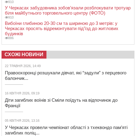
910
У Черкасах забудовника зобов’язали розблокувати тротуар
біля майбутнього торговельного центру (ФОТО)
910
Вибоїни глибиною 20-30 см та шириною до 3 метрів: у
Черкасах просять відремонтувати під’їзд до житлових
будинків
886
СХОЖІ НОВИНИ
22 ТРАВНЯ 2026, 14:49
Правоохоронці розшукали дівчат, які “задули” з перцевого
балончик...
16 КВІТНЯ 2026, 09:19
Діти загиблих воїнів зі Сміли поїдуть на відпочинок до
Франції
05 КВІТНЯ 2026, 13:16
У Черкасах провели чемпіонат області з тхеквондо пам’яті
загиблих поліц...