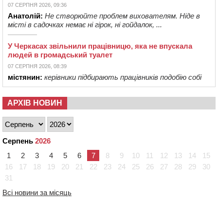
07 СЕРПНЯ 2026, 09:36
Анатолій:
Не створюйте проблем вихователям. Ніде в
місті в садочках немає ні гірок, ні гойдалок, ...
У Черкасах звільнили працівницю, яка не впускала
людей в громадський туалет
07 СЕРПНЯ 2026, 08:39
містянин:
керівники підбирають працівників подобію собі
АРХІВ НОВИН
Серпень
2026
1
2
3
4
5
6
7
8
9
10
11
12
13
14
15
16
17
18
19
20
21
22
23
24
25
26
27
28
29
30
31
Всі новини за місяць