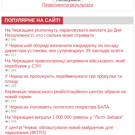
Переглянути результати
ПОПУЛЯРНЕ НА САЙТІ
На Черкащині розпочнуть нараховувати виплати до Дня
Незалежності: хто і скільки може отримати
2 446
У Черкаській облраді визначили кандидатку на посаду
директора установи, яка супроводжує 39 закладів освіти
2 311
На Черкащині правоохоронці затримали військового, який
перебував у СЗЧ
1 354
У Черкасах пропонують перейменувати три провулки та
площу
1 180
Керівницю черкаського реабілітаційного центру обрали на
новий термін
1 124
У Черкасах поховають полеглого оператора БпЛА
1 099
На Черкащині виграли 1 000 000 гривень у “Лото-Забава”
1 079
У центрі Черкас облаштували новий майданчик для
паркування (ФОТО)