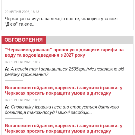
22 КВІТНЯ 2026, 18:43
Черкащан кличуть на лекцію про те, як користуватися
“Дією” та еле...
ОБГОВОРЕННЯ
“Черкасиводоканал” пропонує підвищити тарифи на
воду та водовідведення з 2027 року
07 СЕРПНЯ 2026, 10:56
А:
А пенсія так і залишиться 2595грн./міс.незалежно від
регіону проживання?
Встановити гойдалки, карусель і закупити іграшки: у
Черкасах просять покращити умови в дитсадку
07 СЕРПНЯ 2026, 10:09
А:
Споконвіку іграшки і все,що стосується дитячого
дозвілля,а також-посуд і миючі засоби,к...
Встановити гойдалки, карусель і закупити іграшки: у
Черкасах просять покращити умови в дитсадку