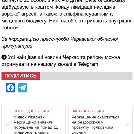
загинуло 23 особи, з них – 6 дітей. Багатоповерхівку
відбудовують коштом Фонду ліквідації наслідків
ворожої агресії, а також із співфінансуванням із
місцевого бюджету. Нині на об’єкті тривають
внутрішні
роботи.
За інформацією пресслужби Черкаської обласної
прокуратури
Усі найцікавіші новини Черкас та регіону можна
отримувати на нашому каналі в
Telegram
ПОДІЛИТИСЬ
Facebook
Telegram
ПОПЕРЕДНЯ НОВИНА
НАСТУПНА НОВИНА
У двох лікарнях
Черкащанин скаржиться
Черкащини виявили
на бездоріжжя у
порушень на понад 11
провулку Полковника
мільйонів гривень
Бурляя