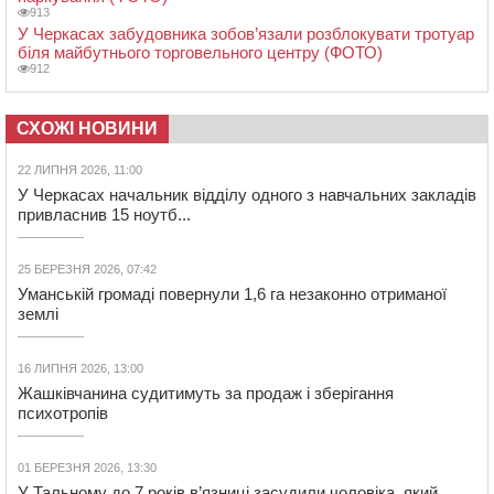
913
У Черкасах забудовника зобов’язали розблокувати тротуар
біля майбутнього торговельного центру (ФОТО)
912
СХОЖІ НОВИНИ
22 ЛИПНЯ 2026, 11:00
У Черкасах начальник відділу одного з навчальних закладів
привласнив 15 ноутб...
25 БЕРЕЗНЯ 2026, 07:42
Уманській громаді повернули 1,6 га незаконно отриманої
землі
16 ЛИПНЯ 2026, 13:00
Жашківчанина судитимуть за продаж і зберігання
психотропів
01 БЕРЕЗНЯ 2026, 13:30
У Тальному до 7 років в’язниці засудили чоловіка, який