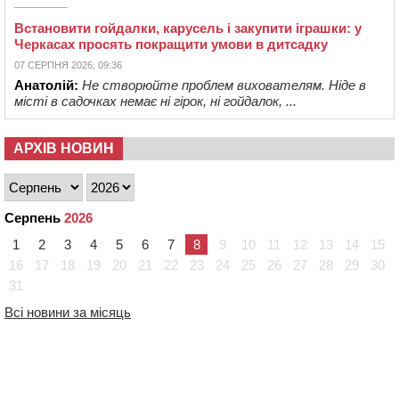
Встановити гойдалки, карусель і закупити іграшки: у
Черкасах просять покращити умови в дитсадку
07 СЕРПНЯ 2026, 09:36
Анатолій:
Не створюйте проблем вихователям. Ніде в
місті в садочках немає ні гірок, ні гойдалок, ...
АРХІВ НОВИН
Серпень
2026
1
2
3
4
5
6
7
8
9
10
11
12
13
14
15
16
17
18
19
20
21
22
23
24
25
26
27
28
29
30
31
Всі новини за місяць