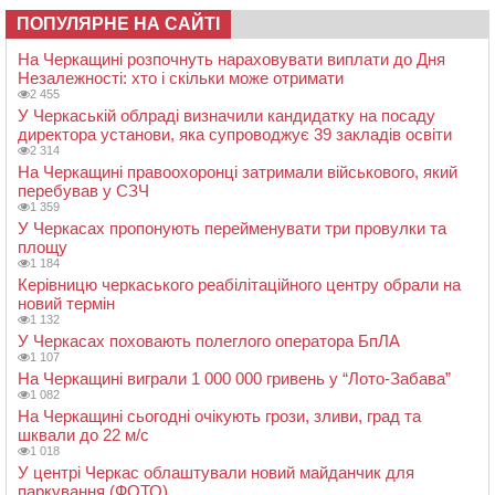
ПОПУЛЯРНЕ НА САЙТІ
На Черкащині розпочнуть нараховувати виплати до Дня
Незалежності: хто і скільки може отримати
2 455
У Черкаській облраді визначили кандидатку на посаду
директора установи, яка супроводжує 39 закладів освіти
2 314
На Черкащині правоохоронці затримали військового, який
перебував у СЗЧ
1 359
У Черкасах пропонують перейменувати три провулки та
площу
1 184
Керівницю черкаського реабілітаційного центру обрали на
новий термін
1 132
У Черкасах поховають полеглого оператора БпЛА
1 107
На Черкащині виграли 1 000 000 гривень у “Лото-Забава”
1 082
На Черкащині сьогодні очікують грози, зливи, град та
шквали до 22 м/с
1 018
У центрі Черкас облаштували новий майданчик для
паркування (ФОТО)