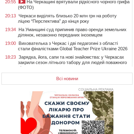
20:55
На Черкащині врятували рідкісного чорного грифа
(ФОТО)
20:13
Черкаси виділять близько 20 млн грн на роботу
ліцею “Перспектива” до кінця року
19:34
На Уманщині суд припинив право оренди земельних
ділянок, незаконно переданих іноземцем
19:00
Вихователька з Черкас і дві педагогині з області
стали фіналістками Global Teacher Prize Ukraine 2026
18:23
Зарядка, йога, сапи та нові знайомства: у Черкасах
закрили сезон літнього табору для людей поважного
віку
17:48
“Це страшна несправедливість”: мати хворого на
Всі новини
СМА 13-річного хлопця із Драбівщини просить
ОВА виділити кошти на дороговартісні ліки
СОЦІАЛЬНА РЕКЛАМА
17:15
На Уманщині судитимуть колишню очільницю відділу
освіти через закупівлю електрики за завищеною
ціною
16:40
У Черкасах провели в останню путь двох
загиблих воїнів