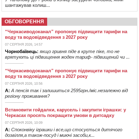
шантажував колиш...
ОБГОВОРЕННЯ
“Черкасиводоканал” пропонує підвищити тарифи на
воду та водовідведення з 2027 року
07 СЕРПНЯ 2026, 14:57
Чорнобаївець:
якщо гривня піде в круте піке, то не
врятують ці підвищення жоден тариф- підвищений чи ...
“Черкасиводоканал” пропонує підвищити тарифи на
воду та водовідведення з 2027 року
07 СЕРПНЯ 2026, 10:56
А:
А пенсія так і залишиться 2595грн./міс.незалежно від
регіону проживання?
Встановити гойдалки, карусель і закупити іграшки: у
Черкасах просять покращити умови в дитсадку
07 СЕРПНЯ 2026, 10:09
А:
Споконвіку іграшки і все,що стосується дитячого
дозвілля,а також-посуд і миючі засоби,к...