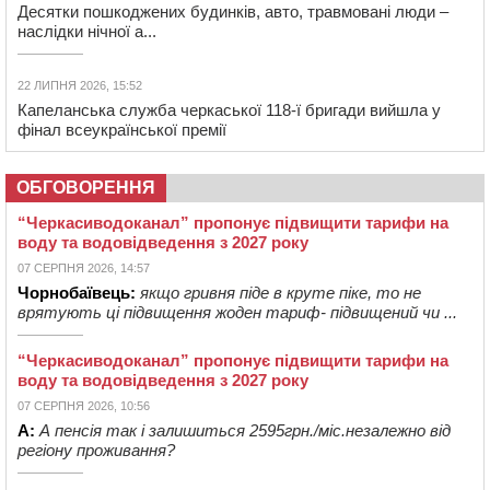
Десятки пошкоджених будинків, авто, травмовані люди –
наслідки нічної а...
22 ЛИПНЯ 2026, 15:52
Капеланська служба черкаської 118-ї бригади вийшла у
фінал всеукраїнської премії
ОБГОВОРЕННЯ
“Черкасиводоканал” пропонує підвищити тарифи на
воду та водовідведення з 2027 року
07 СЕРПНЯ 2026, 14:57
Чорнобаївець:
якщо гривня піде в круте піке, то не
врятують ці підвищення жоден тариф- підвищений чи ...
“Черкасиводоканал” пропонує підвищити тарифи на
воду та водовідведення з 2027 року
07 СЕРПНЯ 2026, 10:56
А:
А пенсія так і залишиться 2595грн./міс.незалежно від
регіону проживання?