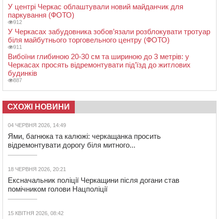
У центрі Черкас облаштували новий майданчик для
паркування (ФОТО)
912
У Черкасах забудовника зобов’язали розблокувати тротуар
біля майбутнього торговельного центру (ФОТО)
911
Вибоїни глибиною 20-30 см та шириною до 3 метрів: у
Черкасах просять відремонтувати під’їзд до житлових
будинків
887
СХОЖІ НОВИНИ
04 ЧЕРВНЯ 2026, 14:49
Ями, багнюка та калюжі: черкащанка просить
відремонтувати дорогу біля митного...
18 ЧЕРВНЯ 2026, 20:21
Ексначальник поліції Черкащини після догани став
помічником голови Нацполіції
15 КВІТНЯ 2026, 08:42