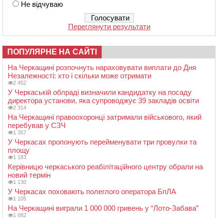
Не відчуваю
Переглянути результати
ПОПУЛЯРНЕ НА САЙТІ
На Черкащині розпочнуть нараховувати виплати до Дня
Незалежності: хто і скільки може отримати
2 452
У Черкаській облраді визначили кандидатку на посаду
директора установи, яка супроводжує 39 закладів освіти
2 314
На Черкащині правоохоронці затримали військового, який
перебував у СЗЧ
1 357
У Черкасах пропонують перейменувати три провулки та
площу
1 183
Керівницю черкаського реабілітаційного центру обрали на
новий термін
1 130
У Черкасах поховають полеглого оператора БпЛА
1 105
На Черкащині виграли 1 000 000 гривень у “Лото-Забава”
1 082