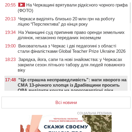
20:55
На Черкащині врятували рідкісного чорного грифа
(ФОТО)
20:13
Черкаси виділять близько 20 млн грн на роботу
ліцею “Перспектива” до кінця року
19:34
На Уманщині суд припинив право оренди земельних
ділянок, незаконно переданих іноземцем
19:00
Вихователька з Черкас і дві педагогині з області
стали фіналістками Global Teacher Prize Ukraine 2026
18:23
Зарядка, йога, сапи та нові знайомства: у Черкасах
закрили сезон літнього табору для людей поважного
віку
17:48
“Це страшна несправедливість”: мати хворого на
СМА 13-річного хлопця із Драбівщини просить
ОВА виділити кошти на дороговартісні ліки
17:15
На Уманщині судитимуть колишню очільницю відділу
Всі новини
освіти через закупівлю електрики за завищеною
ціною
СОЦІАЛЬНА РЕКЛАМА
16:40
У Черкасах провели в останню путь двох
загиблих воїнів