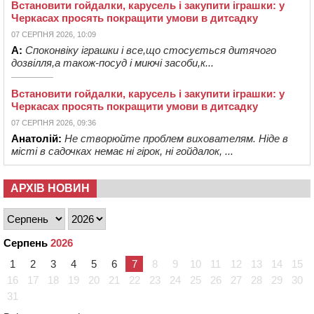
Встановити гойдалки, карусель і закупити іграшки: у
Черкасах просять покращити умови в дитсадку
07 СЕРПНЯ 2026, 10:09
А:
Споконвіку іграшки і все,що стосується дитячого
дозвілля,а також-посуд і миючі засоби,к...
Встановити гойдалки, карусель і закупити іграшки: у
Черкасах просять покращити умови в дитсадку
07 СЕРПНЯ 2026, 09:36
Анатолій:
Не створюйте проблем вихователям. Ніде в
місті в садочках немає ні гірок, ні гойдалок, ...
АРХІВ НОВИН
Серпень
2026
1
2
3
4
5
6
7
8
9
10
11
12
13
14
15
16
17
18
19
20
21
22
23
24
25
26
27
28
29
30
31