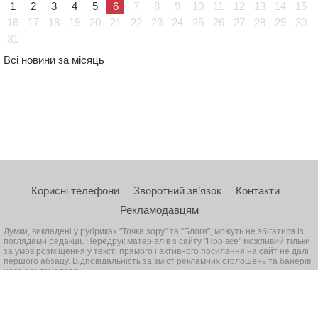
1
2
3
4
5
6
7
8
9
10
11
12
13
14
15
16
17
18
19
20
21
22
23
24
25
26
27
28
29
30
31
Всі новини за місяць
Корисні телефони
Зворотний зв’язок
Контакти
Рекламодавцям
Думки, викладені у рубриках "Точка зору" та "Блоги", можуть не збігатися із
поглядами редакції. Передрук матеріалів з сайту "Про все" можливий тільки
за умов розміщення у тексті прямого і активного посилання на сайт не далі
першого абзацу. Відповідальність за зміст рекламних оголошень та банерів
несе рекламодавець
© 2026, Всі права захищені