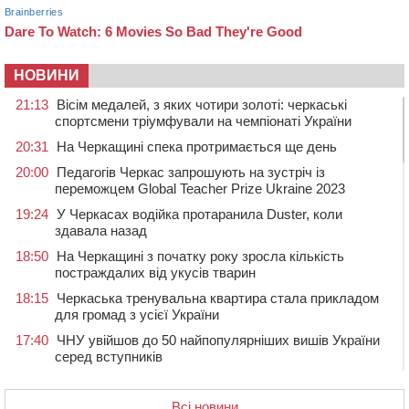
НОВИНИ
21:13
Вісім медалей, з яких чотири золоті: черкаські
спортсмени тріумфували на чемпіонаті України
20:31
На Черкащині спека протримається ще день
20:00
Педагогів Черкас запрошують на зустріч із
переможцем Global Teacher Prize Ukraine 2023
19:24
У Черкасах водійка протаранила Duster, коли
здавала назад
18:50
На Черкащині з початку року зросла кількість
постраждалих від укусів тварин
18:15
Черкаська тренувальна квартира стала прикладом
для громад з усієї України
17:40
ЧНУ увійшов до 50 найпопулярніших вишів України
серед вступників
17:07
На Хімселищі у Черкасах облаштували новий
контейнерний майданчик
Всі новини