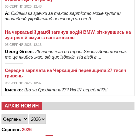
06 СЕРПНЯ 2026, 12:48
А:
Скільки кг гречки за такою вартістю може купити
звичайний український пенсіонер чи особ...
На черкаській дамбі загинув водій BMW, зіткнувшись на
зустрічній смузі із вантажівкою
05 СЕРПНЯ 2026, 12:16
Georg Green:
26 липня їхав по трасі Умань-Золотоноша,
то це якийсь жах, від цих їздюків. На вїзді в ...
Середня зарплата на Черкащині перевищила 27 тисяч
гривень
03 СЕРПНЯ 2026, 18:37
Івченко:
Що за бредятина??? Які 27 середня??!!
АРХІВ НОВИН
Серпень
2026