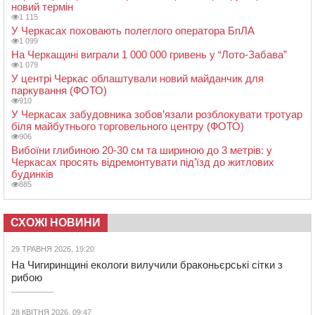
новий термін
1 115
У Черкасах поховають полеглого оператора БпЛА
1 099
На Черкащині виграли 1 000 000 гривень у “Лото-Забава”
1 079
У центрі Черкас облаштували новий майданчик для
паркування (ФОТО)
910
У Черкасах забудовника зобов’язали розблокувати тротуар
біля майбутнього торговельного центру (ФОТО)
906
Вибоїни глибиною 20-30 см та шириною до 3 метрів: у
Черкасах просять відремонтувати під’їзд до житлових
будинків
885
СХОЖІ НОВИНИ
29 ТРАВНЯ 2026, 19:20
На Чигиринщині екологи вилучили браконьєрські сітки з
рибою
28 КВІТНЯ 2026, 09:47