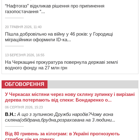
“Нафтогаз” відкликав рішення про припинення
газопостачання “...
20 ТРАВНЯ 2026, 11:40
Пішла добровільно на війну у 46 років: у Городищі
міграційники оформили ID-ка...
13 БЕРЕЗНЯ 2026, 16:55
На Черкащині прокуратура повернула державі землі
водного фонду на 27 млн грн
ОБГОВОРЕННЯ
У Черкасах містяни через нову скляну зупинку і вирізані
дерева потерпають від спеки: Бондаренко о...
06 СЕРПНЯ 2026, 15:23
В.Н.:
А що з зупинкою Дружби народів?Чому вона
скляна(обідрана,брудна,розрахована на 3 людини...
Від 80 гривень за кілограм: в Україні прогнозують
стрибок цін на гречку