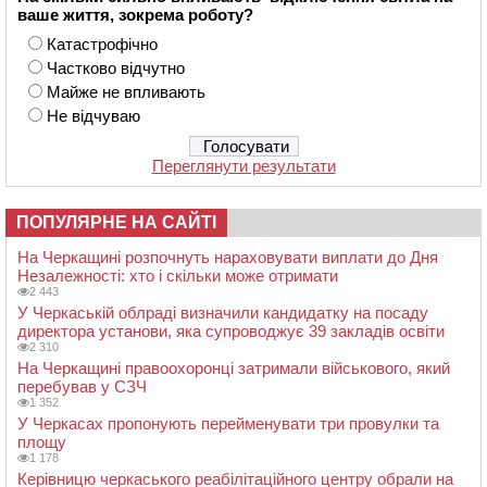
ваше життя, зокрема роботу?
Катастрофічно
Частково відчутно
Майже не впливають
Не відчуваю
Переглянути результати
ПОПУЛЯРНЕ НА САЙТІ
На Черкащині розпочнуть нараховувати виплати до Дня
Незалежності: хто і скільки може отримати
2 443
У Черкаській облраді визначили кандидатку на посаду
директора установи, яка супроводжує 39 закладів освіти
2 310
На Черкащині правоохоронці затримали військового, який
перебував у СЗЧ
1 352
У Черкасах пропонують перейменувати три провулки та
площу
1 178
Керівницю черкаського реабілітаційного центру обрали на