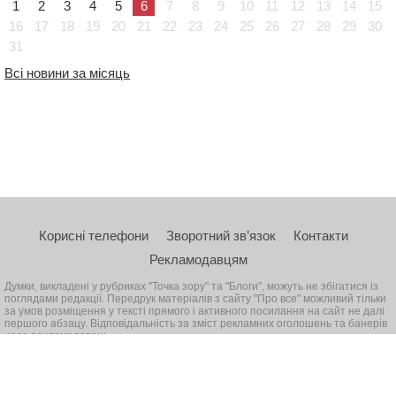
1
2
3
4
5
6
7
8
9
10
11
12
13
14
15
16
17
18
19
20
21
22
23
24
25
26
27
28
29
30
31
Всі новини за місяць
Корисні телефони
Зворотний зв’язок
Контакти
Рекламодавцям
Думки, викладені у рубриках "Точка зору" та "Блоги", можуть не збігатися із
поглядами редакції. Передрук матеріалів з сайту "Про все" можливий тільки
за умов розміщення у тексті прямого і активного посилання на сайт не далі
першого абзацу. Відповідальність за зміст рекламних оголошень та банерів
несе рекламодавець
© 2026, Всі права захищені