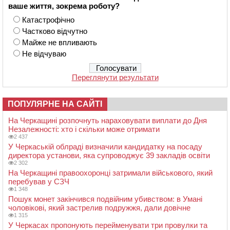
ваше життя, зокрема роботу?
Катастрофічно
Частково відчутно
Майже не впливають
Не відчуваю
Переглянути результати
ПОПУЛЯРНЕ НА САЙТІ
На Черкащині розпочнуть нараховувати виплати до Дня
Незалежності: хто і скільки може отримати
2 437
У Черкаській облраді визначили кандидатку на посаду
директора установи, яка супроводжує 39 закладів освіти
2 302
На Черкащині правоохоронці затримали військового, який
перебував у СЗЧ
1 348
Пошук монет закінчився подвійним убивством: в Умані
чоловікові, який застрелив подружжя, дали довічне
1 315
У Черкасах пропонують перейменувати три провулки та