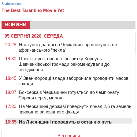
НОВИНИ
05 СЕРПНЯ 2026, СЕРЕДА
20:28
Наступні два дні на Черкащині прогнозують пік
африканського “пекла”
19:30
Проєкт просторового розвитку Корсунь-
Шевченківської громади рекомендували до
погодження
18:45
У Звенигородці влада заборонила проводити масові
заходи
18:07
Боксерка з Черкащини готується до чемпіонату
Європи серед молоді
17:30
На Черкащині державі повернуть понад 2,6 га земель
природно-заповідного фонду
16:55
На Лисянщині проведуть в останню путь
полеглого внаслідок атаки FPV-дрона воїна
Всі новини