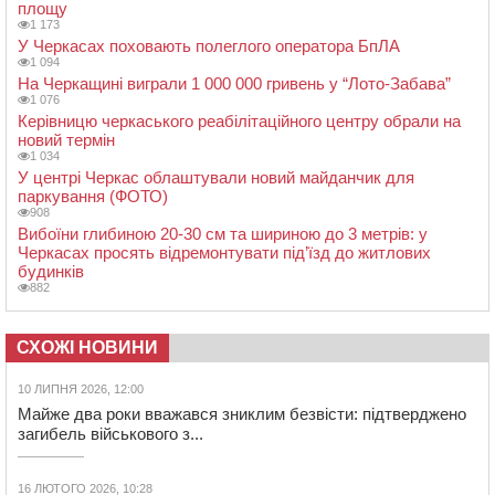
площу
1 173
У Черкасах поховають полеглого оператора БпЛА
1 094
На Черкащині виграли 1 000 000 гривень у “Лото-Забава”
1 076
Керівницю черкаського реабілітаційного центру обрали на
новий термін
1 034
У центрі Черкас облаштували новий майданчик для
паркування (ФОТО)
908
Вибоїни глибиною 20-30 см та шириною до 3 метрів: у
Черкасах просять відремонтувати під’їзд до житлових
будинків
882
СХОЖІ НОВИНИ
10 ЛИПНЯ 2026, 12:00
Майже два роки вважався зниклим безвісти: підтверджено
загибель військового з...
16 ЛЮТОГО 2026, 10:28