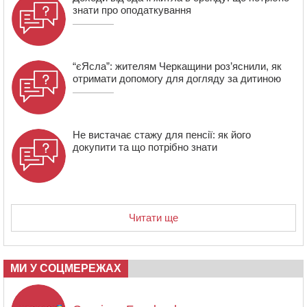
зміну їм вирушили побратими
знати про оподаткування
“єЯсла”: жителям Черкащини роз’яснили, як
отримати допомогу для догляду за дитиною
Не вистачає стажу для пенсії: як його
докупити та що потрібно знати
Читати ще
МИ У СОЦМЕРЕЖАХ