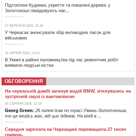
Підтоплені будинки, укриття та повалені дерева: у
Золотоноші ліквідовують нас...
27 БЕРЕЗНЯ 2026, 15:16
У Черкасах анонсували збір великодніх пасок для
військових
31 ЛИПНЯ 2026, 14:14
В Умані в районі паломництва під час ремонтних робіт
виявили людські кістки
ОБГОВОРЕННЯ
На черкаській дамбі загинув водій BMW, зіткнувшись на
зустрічній смузі із вантажівкою
05 СЕРПНЯ 2026, 12:16
Georg Green:
26 липня їхав по трасі Умань-Золотоноша,
то це якийсь жах, від цих їздюків. На вїзді в ...
Середня зарплата на Черкащині перевищила 27 тисяч
гривень