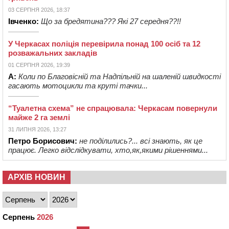
03 СЕРПНЯ 2026, 18:37
Івченко:
Що за бредятина??? Які 27 середня??!!
У Черкасах поліція перевірила понад 100 осіб та 12
розважальних закладів
01 СЕРПНЯ 2026, 19:39
А:
Коли по Благовісній та Надпільній на шаленій швидкості
гасають мотоцикли та круті тачки...
“Туалетна схема” не спрацювала: Черкасам повернули
майже 2 га землі
31 ЛИПНЯ 2026, 13:27
Петро Борисович:
не поділились?... всі знають, як це
працює. Легко відслідкувати, хто,як,якими рішеннями...
АРХІВ НОВИН
Серпень
2026