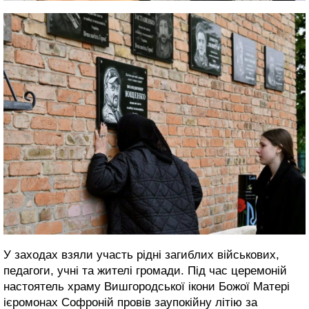
У заходах взяли участь рідні загиблих військових,
педагоги, учні та жителі громади. Під час церемоній
настоятель храму Вишгородської ікони Божої Матері
ієромонах Софроній провів заупокійну літію за