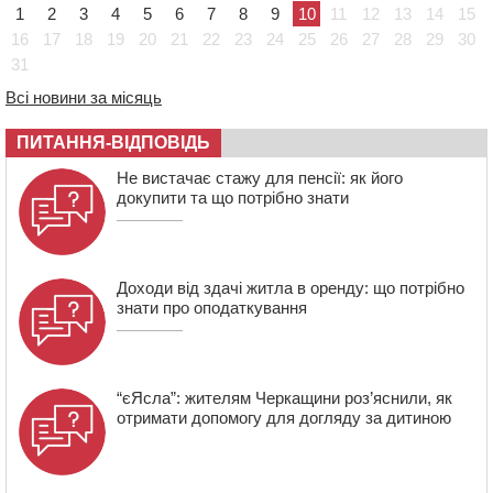
20:55
На Черкащині врятували рідкісного чорного грифа
1
2
3
4
5
6
7
8
9
10
11
12
13
14
15
(ФОТО)
16
17
18
19
20
21
22
23
24
25
26
27
28
29
30
20:13
Черкаси виділять близько 20 млн грн на роботу
31
ліцею “Перспектива” до кінця року
Всі новини за місяць
19:34
На Уманщині суд припинив право оренди земельних
ділянок, незаконно переданих іноземцем
ПИТАННЯ-ВІДПОВІДЬ
19:00
Вихователька з Черкас і дві педагогині з області
стали фіналістками Global Teacher Prize Ukraine 2026
Не вистачає стажу для пенсії: як його
докупити та що потрібно знати
18:23
Зарядка, йога, сапи та нові знайомства: у Черкасах
закрили сезон літнього табору для людей поважного
віку
Доходи від здачі житла в оренду: що потрібно
знати про оподаткування
“єЯсла”: жителям Черкащини роз’яснили, як
отримати допомогу для догляду за дитиною