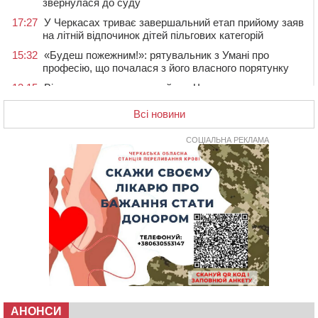
звернулася до суду
17:27
У Черкасах триває завершальний етап прийому заяв
на літній відпочинок дітей пільгових категорій
15:32
«Будеш пожежним!»: рятувальник з Умані про
професію, що почалася з його власного порятунку
13:15
Від початку року на водоймах Черкащини загинули
37 людей, серед них 2 дітей
Всі новини
11:37
Водійка на смерть збила велосипедиста в
Черкаському районі
СОЦІАЛЬНА РЕКЛАМА
09:59
Напав на собаку з палицею та намагався наїхати на
іншу тварину: на Уманщині поліція відкрила
кримінальне провадження
08:44
Безкоштовне харчування, укриття та STEM: Черкаси
готують освітню галузь до нового навчального року
08 СЕРПНЯ 2026, СУБОТА
20:32
Черкаські вершники здобули нагороди української
першості
19:33
На Уманщині експосадовицю відділу освіти
судитимуть через завдані бюджету збитки
АНОНСИ