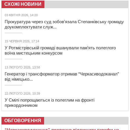
СХОЖІ НОВИНИ
03 КВІТНЯ 2026, 14:20
Прокуратура через суд зобов’язала Степанківську громаду
доукомплектувати служ...
15 ЧЕРВНЯ 2026, 17:14
У Ротмістрівській громаді вшанували пам’ять полеглого
воїна мистецьким конкурсом
13 ЛЮТОГО 2026, 13:58
Генератор і трансформатор отримав “Черкасиводоканал”
від німецько...
22 ЛЮТОГО 2026, 10:39
У Смілі попрощаються із полеглим на фронті
прикордонником
ОБГОВОРЕННЯ
“Черкасиводоканал” пропонує підвищити тарифи на