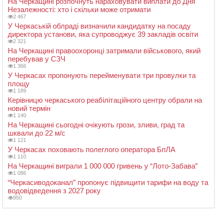
На Черкащині розпочнуть нараховувати виплати до Дня
Незалежності: хто і скільки може отримати
2 467
У Черкаській облраді визначили кандидатку на посаду
директора установи, яка супроводжує 39 закладів освіти
2 321
На Черкащині правоохоронці затримали військового, який
перебував у СЗЧ
1 366
У Черкасах пропонують перейменувати три провулки та
площу
1 189
Керівницю черкаського реабілітаційного центру обрали на
новий термін
1 140
На Черкащині сьогодні очікують грози, зливи, град та
шквали до 22 м/с
1 121
У Черкасах поховають полеглого оператора БпЛА
1 110
На Черкащині виграли 1 000 000 гривень у “Лото-Забава”
1 086
“Черкасиводоканал” пропонує підвищити тарифи на воду та
водовідведення з 2027 року
950