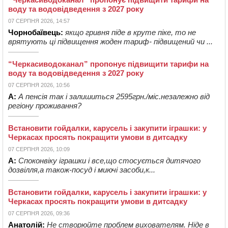
воду та водовідведення з 2027 року
07 СЕРПНЯ 2026, 14:57
Чорнобаївець:
якщо гривня піде в круте піке, то не
врятують ці підвищення жоден тариф- підвищений чи ...
“Черкасиводоканал” пропонує підвищити тарифи на
воду та водовідведення з 2027 року
07 СЕРПНЯ 2026, 10:56
А:
А пенсія так і залишиться 2595грн./міс.незалежно від
регіону проживання?
Встановити гойдалки, карусель і закупити іграшки: у
Черкасах просять покращити умови в дитсадку
07 СЕРПНЯ 2026, 10:09
А:
Споконвіку іграшки і все,що стосується дитячого
дозвілля,а також-посуд і миючі засоби,к...
Встановити гойдалки, карусель і закупити іграшки: у
Черкасах просять покращити умови в дитсадку
07 СЕРПНЯ 2026, 09:36
Анатолій:
Не створюйте проблем вихователям. Ніде в