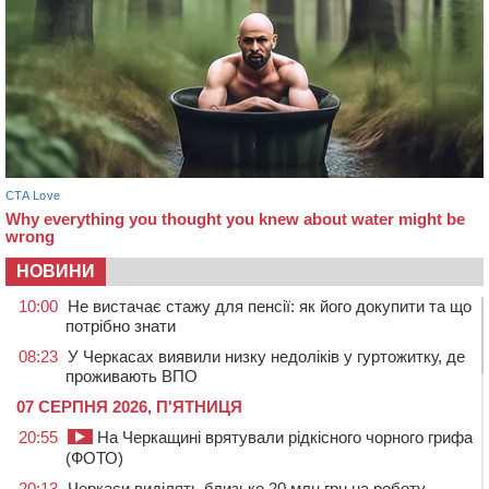
НОВИНИ
10:00
Не вистачає стажу для пенсії: як його докупити та що
потрібно знати
08:23
У Черкасах виявили низку недоліків у гуртожитку, де
проживають ВПО
07 СЕРПНЯ 2026, П'ЯТНИЦЯ
20:55
На Черкащині врятували рідкісного чорного грифа
(ФОТО)
20:13
Черкаси виділять близько 20 млн грн на роботу