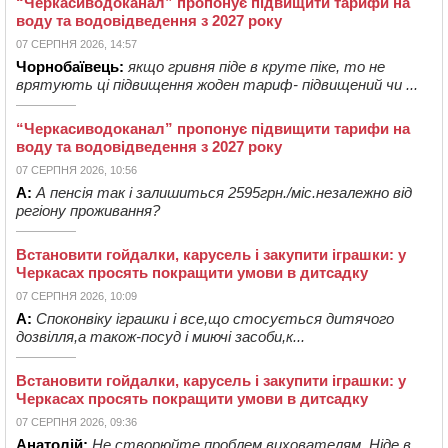
“Черкасиводоканал” пропонує підвищити тарифи на
воду та водовідведення з 2027 року
07 СЕРПНЯ 2026, 14:57
Чорнобаївець:
якщо гривня піде в круте піке, то не
врятують ці підвищення жоден тариф- підвищений чи ...
“Черкасиводоканал” пропонує підвищити тарифи на
воду та водовідведення з 2027 року
07 СЕРПНЯ 2026, 10:56
А:
А пенсія так і залишиться 2595грн./міс.незалежно від
регіону проживання?
Встановити гойдалки, карусель і закупити іграшки: у
Черкасах просять покращити умови в дитсадку
07 СЕРПНЯ 2026, 10:09
А:
Споконвіку іграшки і все,що стосується дитячого
дозвілля,а також-посуд і миючі засоби,к...
Встановити гойдалки, карусель і закупити іграшки: у
Черкасах просять покращити умови в дитсадку
07 СЕРПНЯ 2026, 09:36
Анатолій:
Не створюйте проблем вихователям. Ніде в