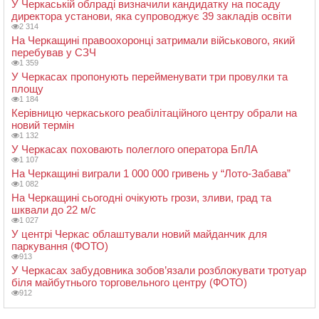
У Черкаській облраді визначили кандидатку на посаду
директора установи, яка супроводжує 39 закладів освіти
2 314
На Черкащині правоохоронці затримали військового, який
перебував у СЗЧ
1 359
У Черкасах пропонують перейменувати три провулки та
площу
1 184
Керівницю черкаського реабілітаційного центру обрали на
новий термін
1 132
У Черкасах поховають полеглого оператора БпЛА
1 107
На Черкащині виграли 1 000 000 гривень у “Лото-Забава”
1 082
На Черкащині сьогодні очікують грози, зливи, град та
шквали до 22 м/с
1 027
У центрі Черкас облаштували новий майданчик для
паркування (ФОТО)
913
У Черкасах забудовника зобов’язали розблокувати тротуар
біля майбутнього торговельного центру (ФОТО)
912