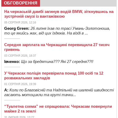
ОБГОВОРЕННЯ
На черкаській дамбі загинув водій BMW, зіткнувшись на
зустрічній смузі із вантажівкою
05 СЕРПНЯ 2026, 12:16
Georg Green:
26 липня їхав по трасі Умань-Золотоноша,
то це якийсь жах, від цих їздюків. На вїзді в ...
Середня зарплата на Черкащині перевищила 27 тисяч
гривень
03 СЕРПНЯ 2026, 18:37
Івченко:
Що за бредятина??? Які 27 середня??!!
У Черкасах поліція перевірила понад 100 осіб та 12
розважальних закладів
01 СЕРПНЯ 2026, 19:39
А:
Коли по Благовісній та Надпільній на шаленій швидкості
гасають мотоцикли та круті тачки...
“Туалетна схема” не спрацювала: Черкасам повернули
майже 2 га землі
31 ЛИПНЯ 2026, 13:27