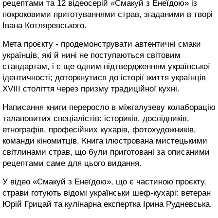
рецептами та 12 відеосерій «Смакуй з Енеїдою» із
покроковими приготуваннями страв, згаданими в творі
Івана Котляревського.
Мета проєкту - продемонструвати автентичні смаки
українців, які й нині не поступаються світовим
стандартам, і є ще одним підтвердженням української
ідентичності; доторкнутися до історії життя українців
XVIII століття через призму традиційної кухні.
Написання книги переросло в міжгалузеву колаборацію
талановитих спеціалістів: істориків, дослідників,
етнографів, професійних кухарів, фотохудожників,
команди кіномитців. Книга ілюстрована мистецькими
світлинами страв, що були приготовані за описаними
рецептами саме для цього видання.
У відео «Смакуй з Енеїдою», що є частиною проєкту,
страви готують відомі українськи шеф-кухарі: ветеран
Юрій Грицай та кулінарна експертка Ірина Рудневська.