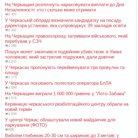
На Черкащині розпочнуть нараховувати виплати до Дня
Незалежності: хто і скільки може отримати
2 437
У Черкаській облраді визначили кандидатку на посаду
директора установи, яка супроводжує 39 закладів освіти
2 302
На Черкащині правоохоронці затримали військового, який
перебував у СЗЧ
1 348
Пошук монет закінчився подвійним убивством: в Умані
чоловікові, який застрелив подружжя, дали довічне
1 315
У Черкасах пропонують перейменувати три провулки та
площу
1 173
У Черкасах поховають полеглого оператора БпЛА
1 094
На Черкащині виграли 1 000 000 гривень у “Лото-Забава”
1 076
Керівницю черкаського реабілітаційного центру обрали на
новий термін
1 034
У центрі Черкас облаштували новий майданчик для
паркування (ФОТО)
908
Вибоїни глибиною 20-30 см та шириною до 3 метрів: у