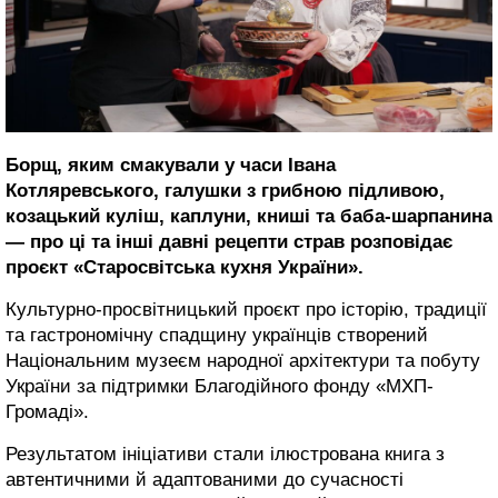
Борщ, яким смакували у часи Івана
Котляревського, галушки з грибною підливою,
козацький куліш, каплуни, книші та баба-шарпанина
— про ці та інші давні рецепти страв розповідає
проєкт «Старосвітська кухня України».
Культурно-просвітницький проєкт про історію, традиції
та гастрономічну спадщину українців створений
Національним музеєм народної архітектури та побуту
України за підтримки Благодійного фонду «МХП-
Громаді».
Результатом ініціативи стали ілюстрована книга з
автентичними й адаптованими до сучасності