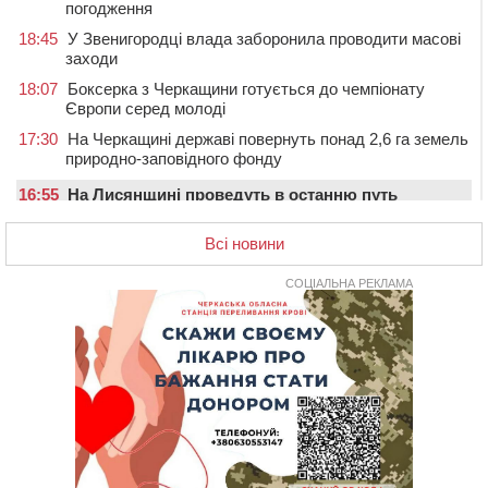
погодження
18:45
У Звенигородці влада заборонила проводити масові
заходи
18:07
Боксерка з Черкащини готується до чемпіонату
Європи серед молоді
17:30
На Черкащині державі повернуть понад 2,6 га земель
природно-заповідного фонду
16:55
На Лисянщині проведуть в останню путь
полеглого внаслідок атаки FPV-дрона воїна
Всі новини
16:16
У Дахнівському лісництві екоінспектори натрапили на
незаконне будівництво
СОЦІАЛЬНА РЕКЛАМА
15:38
У лікарні померла жінка, яку на пішохідному переході
в Черкаському районі збила автівка
15:08
Від Чернівців до Бакоти: пів сотні працівників
“Черкасиобленерго” побували у мандрівці
14:35
У Монастирищі зустріли військового, який потрапив у
полон під час бою на Київщині
14:03
Постраждав водій і неповнолітня пасажирка: у
Чорнобаї мотоцикліст врізався у легковик