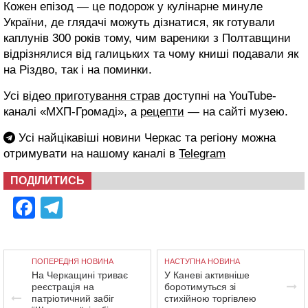
Кожен епізод — це подорож у кулінарне минуле
України, де глядачі можуть дізнатися, як готували
каплунів 300 років тому, чим вареники з Полтавщини
відрізнялися від галицьких та чому книші подавали як
на Різдво, так і на поминки.
Усі
відео приготування страв
доступні на YouTube-
каналі «МХП-Громаді», а
рецепти
— на сайті музею.
Усі найцікавіші новини Черкас та регіону можна
отримувати на нашому каналі в
Telegram
ПОДІЛИТИСЬ
Facebook
Telegram
ПОПЕРЕДНЯ НОВИНА
НАСТУПНА НОВИНА
На Черкащині триває
У Каневі активніше
реєстрація на
боротимуться зі
патріотичний забіг
стихійною торгівлею