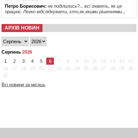
Петро Борисович:
не поділились?... всі знають, як це
працює. Легко відслідкувати, хто,як,якими рішеннями...
АРХІВ НОВИН
Серпень
2026
1
2
3
4
5
6
7
8
9
10
11
12
13
14
15
16
17
18
19
20
21
22
23
24
25
26
27
28
29
30
31
Всі новини за місяць