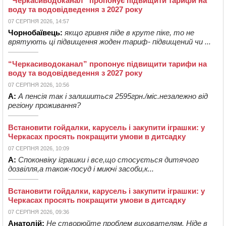
“Черкасиводоканал” пропонує підвищити тарифи на
воду та водовідведення з 2027 року
07 СЕРПНЯ 2026, 14:57
Чорнобаївець:
якщо гривня піде в круте піке, то не
врятують ці підвищення жоден тариф- підвищений чи ...
“Черкасиводоканал” пропонує підвищити тарифи на
воду та водовідведення з 2027 року
07 СЕРПНЯ 2026, 10:56
А:
А пенсія так і залишиться 2595грн./міс.незалежно від
регіону проживання?
Встановити гойдалки, карусель і закупити іграшки: у
Черкасах просять покращити умови в дитсадку
07 СЕРПНЯ 2026, 10:09
А:
Споконвіку іграшки і все,що стосується дитячого
дозвілля,а також-посуд і миючі засоби,к...
Встановити гойдалки, карусель і закупити іграшки: у
Черкасах просять покращити умови в дитсадку
07 СЕРПНЯ 2026, 09:36
Анатолій:
Не створюйте проблем вихователям. Ніде в