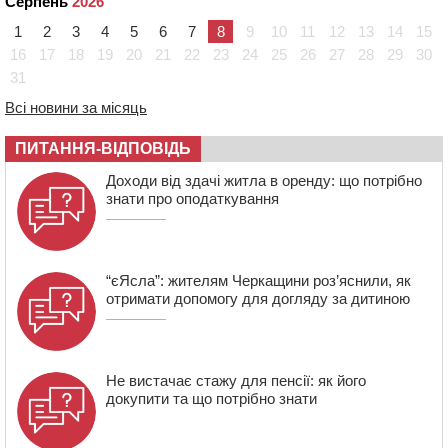
Серпень
2026
09:08
Встановити гойдалки, карусель і закупити іграшки: у
1
2
3
4
5
6
7
8
9
10
11
12
13
14
15
Черкасах просять покращити умови в дитсадку
16
17
18
19
20
21
22
23
24
25
26
27
28
29
30
31
08:22
“На щиті” у Чорнобаївську громаду повертається
полеглий біля Кліщіївки воїн
Всі новини за місяць
07:30
Понад 968 мільйонів гривень земельного податку
ПИТАННЯ-ВІДПОВІДЬ
сплатили на Черкащині
06 СЕРПНЯ 2026, ЧЕТВЕР
Доходи від здачі житла в оренду: що потрібно
знати про оподаткування
21:13
Вісім медалей, з яких чотири золоті: черкаські
спортсмени тріумфували на чемпіонаті України
“єЯсла”: жителям Черкащини роз’яснили, як
отримати допомогу для догляду за дитиною
Не вистачає стажу для пенсії: як його
докупити та що потрібно знати