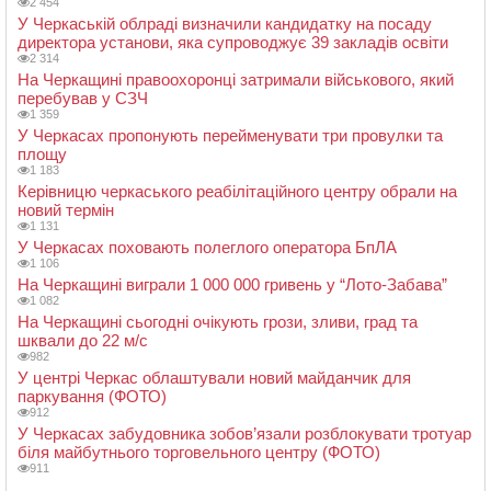
2 454
У Черкаській облраді визначили кандидатку на посаду
директора установи, яка супроводжує 39 закладів освіти
2 314
На Черкащині правоохоронці затримали військового, який
перебував у СЗЧ
1 359
У Черкасах пропонують перейменувати три провулки та
площу
1 183
Керівницю черкаського реабілітаційного центру обрали на
новий термін
1 131
У Черкасах поховають полеглого оператора БпЛА
1 106
На Черкащині виграли 1 000 000 гривень у “Лото-Забава”
1 082
На Черкащині сьогодні очікують грози, зливи, град та
шквали до 22 м/с
982
У центрі Черкас облаштували новий майданчик для
паркування (ФОТО)
912
У Черкасах забудовника зобов’язали розблокувати тротуар
біля майбутнього торговельного центру (ФОТО)
911