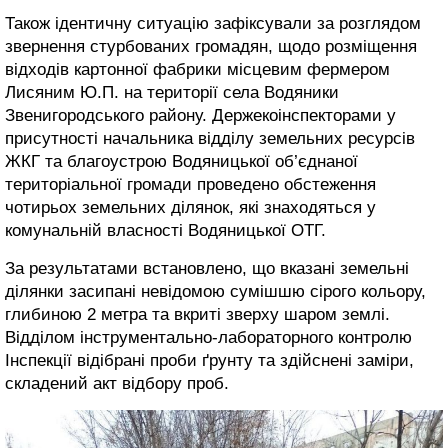
Також ідентичну ситуацію зафіксували за розглядом
звернення стурбованих громадян, щодо розміщення
відходів картонної фабрики місцевим фермером
Лисяним Ю.П. на території села Водяники
Звенигородського району. Держекоінспекторами у
присутності начальника відділу земельних ресурсів
ЖКГ та благоустрою Водяницької об’єднаної
територіальної громади проведено обстеження
чотирьох земельних ділянок, які знаходяться у
комунальній власності Водяницької ОТГ.
За результатами встановлено, що вказані земельні
ділянки засипані невідомою сумішшю сірого кольору,
глибиною 2 метра та вкриті зверху шаром землі.
Відділом інструментально-лабораторного контролю
Інспекції відібрані проби ґрунту та здійснені заміри,
складений акт відбору проб.