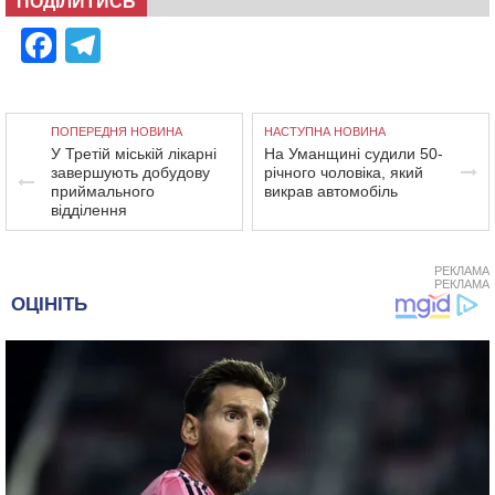
ПОДІЛИТИСЬ
Facebook
Telegram
ПОПЕРЕДНЯ НОВИНА
НАСТУПНА НОВИНА
У Третій міській лікарні
На Уманщині судили 50-
завершують добудову
річного чоловіка, який
приймального
викрав автомобіль
відділення
РЕКЛАМА
РЕКЛАМА