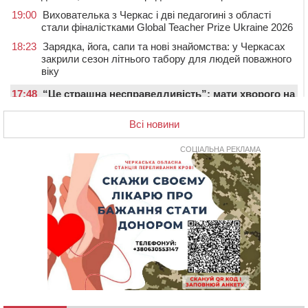
19:00
Вихователька з Черкас і дві педагогині з області
стали фіналістками Global Teacher Prize Ukraine 2026
18:23
Зарядка, йога, сапи та нові знайомства: у Черкасах
закрили сезон літнього табору для людей поважного
віку
17:48
“Це страшна несправедливість”: мати хворого на
СМА 13-річного хлопця із Драбівщини просить
ОВА виділити кошти на дороговартісні ліки
Всі новини
17:15
На Уманщині судитимуть колишню очільницю відділу
СОЦІАЛЬНА РЕКЛАМА
освіти через закупівлю електрики за завищеною
ціною
16:40
У Черкасах провели в останню путь двох
загиблих воїнів
16:07
До 1 вересня у Черкасах оновлюють дорожню
розмітку біля навчальних закладів (ФОТОФАКТ)
15:39
На честь загиблого захисника і чемпіона світу в
Черкасах відкрили спортивно-реабілітаційний центр
15:05
На Звенигородщині, попри заборону міськради,
проведуть “Ше.Fest”