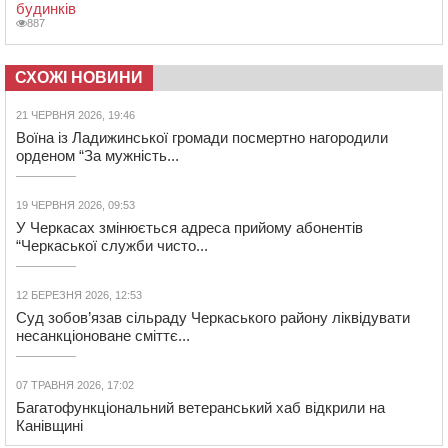
будинків
887
СХОЖІ НОВИНИ
21 ЧЕРВНЯ 2026, 19:46
Воїна із Ладижинської громади посмертно нагородили
орденом “За мужність...
19 ЧЕРВНЯ 2026, 09:53
У Черкасах змінюється адреса прийому абонентів
“Черкаської служби чисто...
12 БЕРЕЗНЯ 2026, 12:53
Суд зобов’язав сільраду Черкаського району ліквідувати
несанкціоноване сміттє...
07 ТРАВНЯ 2026, 17:02
Багатофункціональний ветеранський хаб відкрили на
Канівщині