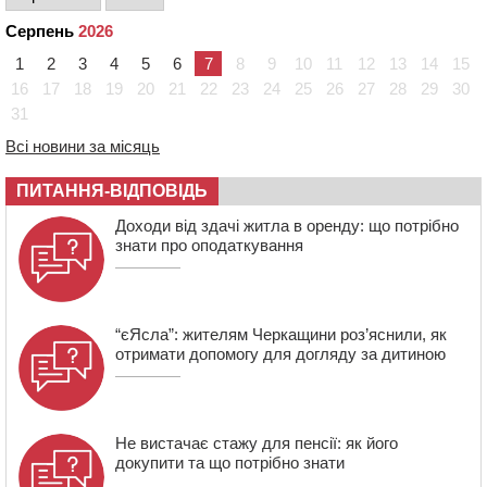
21:13
Вісім медалей, з яких чотири золоті: черкаські
Серпень
2026
спортсмени тріумфували на чемпіонаті України
1
2
3
4
5
6
7
8
9
10
11
12
13
14
15
20:31
На Черкащині спека протримається ще день
16
17
18
19
20
21
22
23
24
25
26
27
28
29
30
20:00
Педагогів Черкас запрошують на зустріч із
31
переможцем Global Teacher Prize Ukraine 2023
19:24
У Черкасах водійка протаранила Duster, коли
Всі новини за місяць
здавала назад
ПИТАННЯ-ВІДПОВІДЬ
18:50
На Черкащині з початку року зросла кількість
постраждалих від укусів тварин
Доходи від здачі житла в оренду: що потрібно
знати про оподаткування
“єЯсла”: жителям Черкащини роз’яснили, як
отримати допомогу для догляду за дитиною
Не вистачає стажу для пенсії: як його
докупити та що потрібно знати