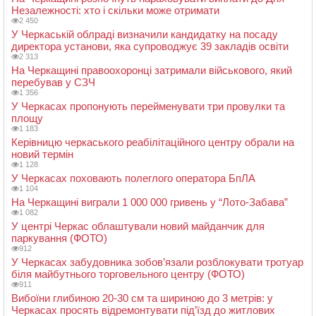
Незалежності: хто і скільки може отримати
2 450
У Черкаській облраді визначили кандидатку на посаду
директора установи, яка супроводжує 39 закладів освіти
2 313
На Черкащині правоохоронці затримали військового, який
перебував у СЗЧ
1 356
У Черкасах пропонують перейменувати три провулки та
площу
1 183
Керівницю черкаського реабілітаційного центру обрали на
новий термін
1 128
У Черкасах поховають полеглого оператора БпЛА
1 104
На Черкащині виграли 1 000 000 гривень у “Лото-Забава”
1 082
У центрі Черкас облаштували новий майданчик для
паркування (ФОТО)
912
У Черкасах забудовника зобов’язали розблокувати тротуар
біля майбутнього торговельного центру (ФОТО)
911
Вибоїни глибиною 20-30 см та шириною до 3 метрів: у
Черкасах просять відремонтувати під’їзд до житлових