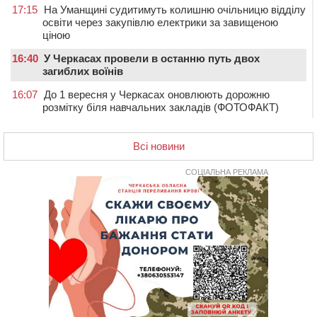
17:15
На Уманщині судитимуть колишню очільницю відділу
освіти через закупівлю електрики за завищеною
ціною
16:40
У Черкасах провели в останню путь двох
загиблих воїнів
16:07
До 1 вересня у Черкасах оновлюють дорожню
розмітку біля навчальних закладів (ФОТОФАКТ)
15:39
На честь загиблого захисника і чемпіона світу в
Черкасах відкрили спортивно-реабілітаційний центр
Всі новини
15:05
На Звенигородщині, попри заборону міськради,
проведуть “Ше.Fest”
СОЦІАЛЬНА РЕКЛАМА
14:31
У Каневі аномальна спека призвела до перебоїв у
роботі електромереж та комунальних служб
14:02
На Черкащині намолотили перший мільйон тонн
зерна нового врожаю
13:40
На Кам’янщині сталася масштабна пожежа
сміттєзвалища
13:26
На Черкащині сьогодні очікують грози, зливи, град та
шквали до 22 м/с