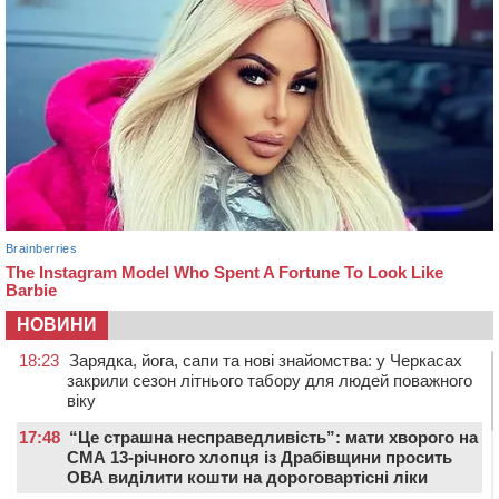
НОВИНИ
18:23
Зарядка, йога, сапи та нові знайомства: у Черкасах
закрили сезон літнього табору для людей поважного
віку
17:48
“Це страшна несправедливість”: мати хворого на
СМА 13-річного хлопця із Драбівщини просить
ОВА виділити кошти на дороговартісні ліки