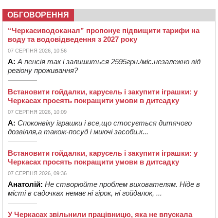
ОБГОВОРЕННЯ
“Черкасиводоканал” пропонує підвищити тарифи на
воду та водовідведення з 2027 року
07 СЕРПНЯ 2026, 10:56
А:
А пенсія так і залишиться 2595грн./міс.незалежно від
регіону проживання?
Встановити гойдалки, карусель і закупити іграшки: у
Черкасах просять покращити умови в дитсадку
07 СЕРПНЯ 2026, 10:09
А:
Споконвіку іграшки і все,що стосується дитячого
дозвілля,а також-посуд і миючі засоби,к...
Встановити гойдалки, карусель і закупити іграшки: у
Черкасах просять покращити умови в дитсадку
07 СЕРПНЯ 2026, 09:36
Анатолій:
Не створюйте проблем вихователям. Ніде в
місті в садочках немає ні гірок, ні гойдалок, ...
У Черкасах звільнили працівницю, яка не впускала