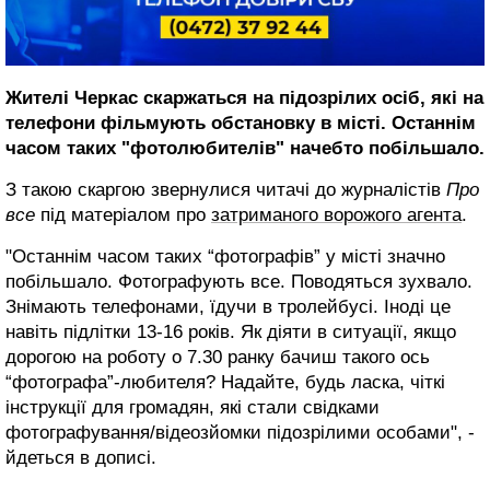
Жителі Черкас скаржаться на підозрілих осіб, які на
телефони фільмують обстановку в місті. Останнім
часом таких "фотолюбителів" начебто побільшало.
З такою скаргою звернулися читачі до журналістів
Про
все
під матеріалом про
затриманого ворожого агента
.
"Останнім часом таких “фотографів” у місті значно
побільшало. Фотографують все. Поводяться зухвало.
Знімають телефонами, їдучи в тролейбусі. Іноді це
навіть підлітки 13-16 років. Як діяти в ситуації, якщо
дорогою на роботу о 7.30 ранку бачиш такого ось
“фотографа”-любителя? Надайте, будь ласка, чіткі
інструкції для громадян, які стали свідками
фотографування/відеозйомки підозрілими особами", -
йдеться в дописі.