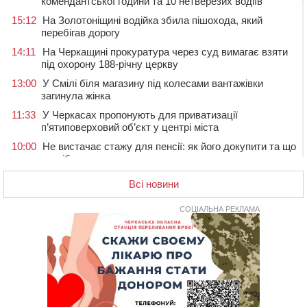
комендантської години та 10 нетверезих водіїв
15:12
На Золотоніщині водійка збила пішохода, який
перебігав дорогу
14:11
На Черкащині прокуратура через суд вимагає взяти
під охорону 188-річну церкву
13:00
У Смілі біля магазину під колесами вантажівки
загинула жінка
11:33
У Черкасах пропонують для приватизації
п’ятиповерховий об’єкт у центрі міста
10:00
Не вистачає стажу для пенсії: як його докупити та що
потрібно знати
08:23
У Черкасах виявили низку недоліків у гуртожитку, де
Всі новини
проживають ВПО
07 СЕРПНЯ 2026, П'ЯТНИЦЯ
СОЦІАЛЬНА РЕКЛАМА
20:55
На Черкащині врятували рідкісного чорного грифа
(ФОТО)
20:13
Черкаси виділять близько 20 млн грн на роботу
ліцею “Перспектива” до кінця року
19:34
На Уманщині суд припинив право оренди земельних
ділянок, незаконно переданих іноземцем