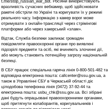
t.me/stop_russian_war_bot
. Росіяни використовують
вразливість сучасних вебкамер, щоб здійснювати
ракетні обстріли по Україні та коригувати їх у режимі
реального часу. Інформацію з камер ворог може
отримувати з онлайн-трансляції через стрімінгові
платформи або через хакерський «злам».
Відтак, Служба безпеки закликає громадян
повідомляти правоохоронні органи про виявлені
підозрілі предмети та осіб, які вчиняють злочинні дії,
або можуть становить потенційну загрозу національній
безпеці.
В СБУ працює спеціальна гаряча лінія 0-800-501-482 та
відповідна електронна пошта: callcenter@ssu.gov.ua, а
також в Управлінні СБУ в Черкаській області діє
цілодобова телефонна лінія (0472) 37-92-44 та
електронна пошта: usbu_chk@ssu.gov.ua. Всі зібрані
дані будуть опрацьовані правоохоронними органами,
щоб притягнути колаборантів, коригувальників і