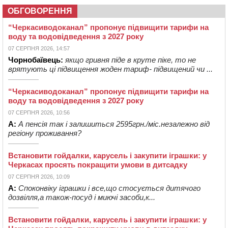
ОБГОВОРЕННЯ
“Черкасиводоканал” пропонує підвищити тарифи на
воду та водовідведення з 2027 року
07 СЕРПНЯ 2026, 14:57
Чорнобаївець:
якщо гривня піде в круте піке, то не
врятують ці підвищення жоден тариф- підвищений чи ...
“Черкасиводоканал” пропонує підвищити тарифи на
воду та водовідведення з 2027 року
07 СЕРПНЯ 2026, 10:56
А:
А пенсія так і залишиться 2595грн./міс.незалежно від
регіону проживання?
Встановити гойдалки, карусель і закупити іграшки: у
Черкасах просять покращити умови в дитсадку
07 СЕРПНЯ 2026, 10:09
А:
Споконвіку іграшки і все,що стосується дитячого
дозвілля,а також-посуд і миючі засоби,к...
Встановити гойдалки, карусель і закупити іграшки: у