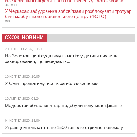
На Черкащині виграли 1 000 000 гривень у “Лото-Забава”
1 083
У Черкасах забудовника зобов’язали розблокувати тротуар
біля майбутнього торговельного центру (ФОТО)
917
СХОЖІ НОВИНИ
20 ЛЮТОГО 2026, 10:27
На Золотоніщині судитимуть матір: у дитини виявили
захворювання, що передаєть...
18 КВІТНЯ 2026, 16:05
У Смілі прощатимуться із загиблим сапером
13 ЛИПНЯ 2026, 09:24
Медсестри обласної лікарні здобули нову кваліфікацію
04 КВІТНЯ 2026, 19:00
Українцям виплатять по 1500 грн: хто отримає допомогу