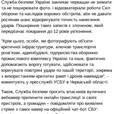
Служба безпеки України закликає черкащан не знімати
та не поширювати фото- і відеоматеріали роботи Сил
оборони та наслідків ворожих обстрілів, аби не давати
росіянам шанс відкоригувати точність нанесення
ударів. Поширення таких записів є злочином, який
передбачає покарання до 12 років ув'язнення.
"Крім цього, особи, які фотографують об'єкти
критичної інфраструктури, ключові транспортні
розв’язки, адмінбудівлі, підприємства оборонно-
промислового комплексу України та інше, фактично
допомагають ворогу готувати, здійснювати та
коригувати повітряні удари по нашій території, зокрема
з використанням крилатих ракет і дронів-камікадзе", -
коментують у пресслужбі УСБУ в Черкаській області.
Також, Служба безпеки просить власників вуличних
вебкамер припинити онлайн-трансляції зі своїх
пристроїв, а громадян – повідомляти про виявлені
стріми з таких камер на офіційний чат-бот СБУ: