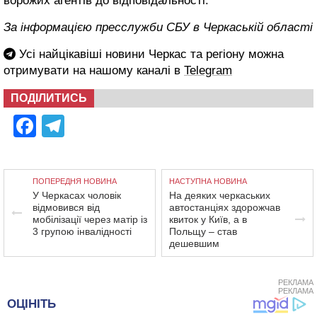
ворожих агентів до відповідальності.
За інформацією пресслужби СБУ в Черкаській області
Усі найцікавіші новини Черкас та регіону можна
отримувати на нашому каналі в
Telegram
ПОДІЛИТИСЬ
Facebook
Telegram
ПОПЕРЕДНЯ НОВИНА
НАСТУПНА НОВИНА
У Черкасах чоловік
На деяких черкаських
відмовився від
автостанціях здорожчав
мобілізації через матір із
квиток у Київ, а в
3 групою інвалідності
Польщу – став
дешевшим
РЕКЛАМА
РЕКЛАМА