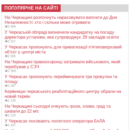
ПОПУЛЯРНЕ НА САЙТІ
На Черкащині розпочнуть нараховувати виплати до Дня
Незалежності: хто і скільки може отримати
2 459
У Черкаській облраді визначили кандидатку на посаду
директора установи, яка супроводжує 39 закладів освіти
2 317
У Черкасах пропонують для приватизації п’ятиповерховий
об’єкт у центрі міста
2 005
На Черкащині правоохоронці затримали військового, який
перебував у СЗЧ
1 359
У Черкасах пропонують перейменувати три провулки та
площу
1 187
Керівницю черкаського реабілітаційного центру обрали на
новий термін
1 135
На Черкащині сьогодні очікують грози, зливи, град та
шквали до 22 м/с
1 110
У Черкасах поховають полеглого оператора БпЛА
1 107