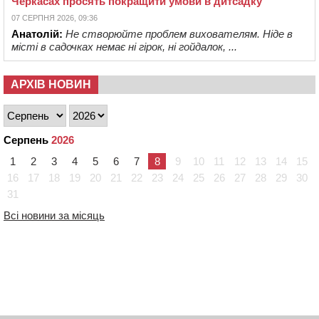
Черкасах просять покращити умови в дитсадку
07 СЕРПНЯ 2026, 09:36
Анатолій:
Не створюйте проблем вихователям. Ніде в
місті в садочках немає ні гірок, ні гойдалок, ...
АРХІВ НОВИН
Серпень
2026
1
2
3
4
5
6
7
8
9
10
11
12
13
14
15
16
17
18
19
20
21
22
23
24
25
26
27
28
29
30
31
Всі новини за місяць