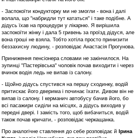
- Заспокоїти кондукторку ми не змогли - вона і далі
волала, що "набридли тут кататься" і таке подібне. А
дідусь їхав на процедури у лікарню. Я вирішила
заспокоїти жінку і дала 5 гривень за проїзд дідуся, але
вона гроші не взяла. Тобто хотіла просто принизити
беззахисну людину, - розповідає Анастасія Прогунова.
Приниження пенсіонера словами не закінчилося. На
зупинці "Пастерівська" чоловік почав виходити і через
вчинок водія ледь не випав із салону.
- Щойно дідусь спустився на першу сходинку, водій
притискає його дверима і починає їхати. Дивом він не
випав із салону. І керманич автобусу бачив його, бо
всі пасажири сиділи на місцях, а дідусь виходив у
передні двері. І замість того, щоб вибачиться, водій
також почав кричати, - розповідає черкащанка.
Про аналогічне ставлення до себе розповідає й
Ірина