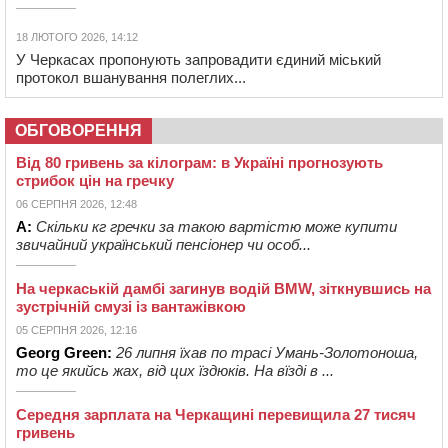
18 ЛЮТОГО 2026, 14:12
У Черкасах пропонують запровадити єдиний міський
протокол вшанування полеглих...
ОБГОВОРЕННЯ
Від 80 гривень за кілограм: в Україні прогнозують
стрибок цін на гречку
06 СЕРПНЯ 2026, 12:48
А:
Скільки кг гречки за такою вартістю може купити
звичайний український пенсіонер чи особ...
На черкаській дамбі загинув водій BMW, зіткнувшись на
зустрічній смузі із вантажівкою
05 СЕРПНЯ 2026, 12:16
Georg Green:
26 липня їхав по трасі Умань-Золотоноша,
то це якийсь жах, від цих їздюків. На вїзді в ...
Середня зарплата на Черкащині перевищила 27 тисяч
гривень