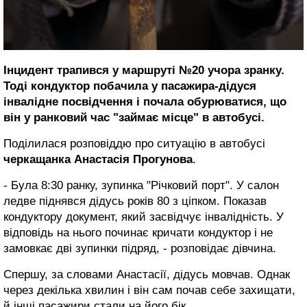
Інцидент трапився у маршруті №20 учора зранку.
Тоді кондуктор побачила у пасажира-дідуся
інвалідне посвідчення і почала обурюватися, що
він у ранковий час "займає місце" в автобусі.
Поділилася розповіддю про ситуацію в автобусі
черкащанка Анастасія Прогунова
.
- Була 8:30 ранку, зупинка "Річковий порт". У салон
ледве піднявся дідусь років 80 з ціпком. Показав
кондуктору документ, який засвідчує інвалідність. У
відповідь на нього починає кричати кондуктор і не
замовкає дві зупинки підряд, - розповідає дівчина.
Спершу, за словами Анастасії, дідусь мовчав. Однак
через декілька хвилин і він сам почав себе захищати,
й інші пасажири стали на його бік.