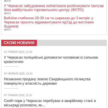
909
У Черкасах забудовника зобов’язали розблокувати тротуар
біля майбутнього торговельного центру (ФОТО)
900
Вибоїни глибиною 20-30 см та шириною до 3 метрів: у
Черкасах просять відремонтувати під’їзд до житлових
будинків
883
СХОЖІ НОВИНИ
01 ТРАВНЯ 2026, 11:40
У Черкасах поліцейські допомогли чоловікові із сильною
кровотечею
03 ЧЕРВНЯ 2026, 18:16
Незаконно продану землю Свидівоцького лісництва
повернули у власність держави
07 ТРАВНЯ 2026, 11:25
Скейт-парк у Черкасах перебуває в аварійному стані: в
міськраді розповіли, як...