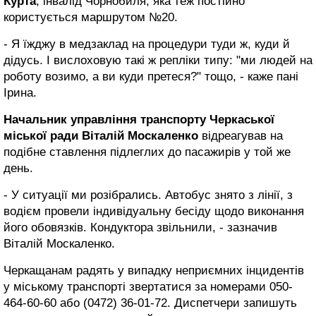
Курта
, інвалід Чорнобиля, яка теж постійно
користується маршрутом №20.
- Я їжджу в медзаклад на процедури туди ж, куди й
дідусь. І вислоховую такі ж репліки типу: "ми людей на
роботу возимо, а ви куди претеся?" тощо, - каже пані
Ірина.
Начальник управління транспорту Черкаської
міської ради Віталій Москаленко
відреагував на
подібне ставлення підлеглих до пасажирів у той же
день.
- У ситуації ми розібрались. Автобус знято з лінії, з
водієм провели індивідуальну бесіду щодо виконання
його обовязків. Кондуктора звільнили, - зазначив
Віталій Москаленко.
Черкащанам радять у випадку неприємних інцидентів
у міському транспорті звертатися за номерами 050-
464-60-60 або (0472) 36-01-72. Диспетчери запишуть