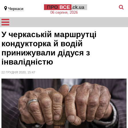
ПРО
ВСЕ
.ck.ua
Черкаси
06 серпня, 2026
У черкаській маршрутці
кондукторка й водій
принижували дідуся з
інвалідністю
22 ГРУДНЯ 2020, 15:47