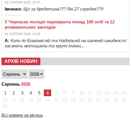
03 СЕРПНЯ 2026, 18:37
Івченко:
Що за бредятина??? Які 27 середня??!!
У Черкасах поліція перевірила понад 100 осіб та 12
розважальних закладів
01 СЕРПНЯ 2026, 19:39
А:
Коли по Благовісній та Надпільній на шаленій швидкості
гасають мотоцикли та круті тачки...
АРХІВ НОВИН
Серпень
2026
1
2
3
4
5
6
7
8
9
10
11
12
13
14
15
16
17
18
19
20
21
22
23
24
25
26
27
28
29
30
31
Всі новини за місяць