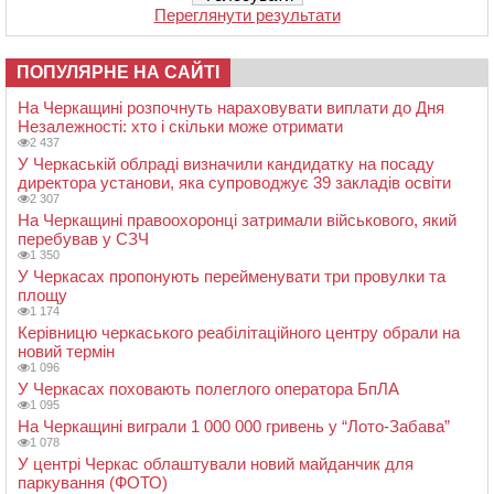
Переглянути результати
ПОПУЛЯРНЕ НА САЙТІ
На Черкащині розпочнуть нараховувати виплати до Дня
Незалежності: хто і скільки може отримати
2 437
У Черкаській облраді визначили кандидатку на посаду
директора установи, яка супроводжує 39 закладів освіти
2 307
На Черкащині правоохоронці затримали військового, який
перебував у СЗЧ
1 350
У Черкасах пропонують перейменувати три провулки та
площу
1 174
Керівницю черкаського реабілітаційного центру обрали на
новий термін
1 096
У Черкасах поховають полеглого оператора БпЛА
1 095
На Черкащині виграли 1 000 000 гривень у “Лото-Забава”
1 078
У центрі Черкас облаштували новий майданчик для
паркування (ФОТО)