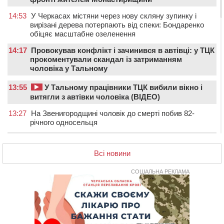
14:53
У Черкасах містяни через нову скляну зупинку і
вирізані дерева потерпають від спеки: Бондаренко
обіцяє масштабне озеленення
14:17
Провокував конфлікт і зачинився в автівці: у ТЦК
прокоментували скандал із затриманням
чоловіка у Тальному
13:55
У Тальному працівники ТЦК вибили вікно і
витягли з автівки чоловіка (ВІДЕО)
13:27
На Звенигородщині чоловік до смерті побив 82-
річного односельця
12:57
У Черкасах СБУ викрила прокремлівську
агітаторку, яка закликала до захоплення України
Всі новини
12:50
“Як сказати дитині, що тато загинув?”: для
СОЦІАЛЬНА РЕКЛАМА
вихователів Черкащини запускають серію унікальних
тренінгів
12:14
На Золотоніщині вже десяту добу гасять пожежу
торфу