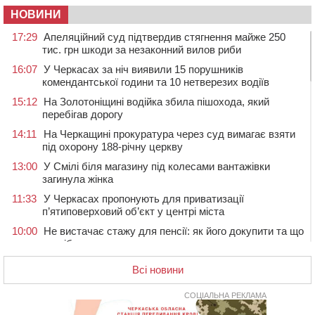
НОВИНИ
17:29
Апеляційний суд підтвердив стягнення майже 250
тис. грн шкоди за незаконний вилов риби
16:07
У Черкасах за ніч виявили 15 порушників
комендантської години та 10 нетверезих водіїв
15:12
На Золотоніщині водійка збила пішохода, який
перебігав дорогу
14:11
На Черкащині прокуратура через суд вимагає взяти
під охорону 188-річну церкву
13:00
У Смілі біля магазину під колесами вантажівки
загинула жінка
11:33
У Черкасах пропонують для приватизації
п’ятиповерховий об’єкт у центрі міста
10:00
Не вистачає стажу для пенсії: як його докупити та що
потрібно знати
08:23
У Черкасах виявили низку недоліків у гуртожитку, де
Всі новини
проживають ВПО
07 СЕРПНЯ 2026, П'ЯТНИЦЯ
СОЦІАЛЬНА РЕКЛАМА