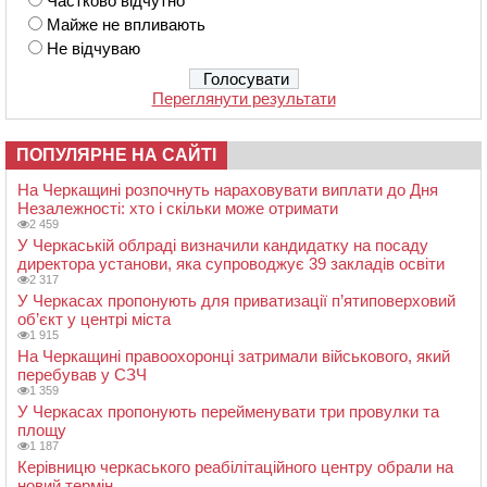
Частково відчутно
Майже не впливають
Не відчуваю
Переглянути результати
ПОПУЛЯРНЕ НА САЙТІ
На Черкащині розпочнуть нараховувати виплати до Дня
Незалежності: хто і скільки може отримати
2 459
У Черкаській облраді визначили кандидатку на посаду
директора установи, яка супроводжує 39 закладів освіти
2 317
У Черкасах пропонують для приватизації п’ятиповерховий
об’єкт у центрі міста
1 915
На Черкащині правоохоронці затримали військового, який
перебував у СЗЧ
1 359
У Черкасах пропонують перейменувати три провулки та
площу
1 187
Керівницю черкаського реабілітаційного центру обрали на
новий термін