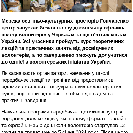
Мережа освітньо-культурних просторів Гончаренко
центр запускає безкоштовну двомісячну офлайн-
школу волонтерів у Черкасах та ще п’ятьох містах
України. Усі учасники пройдуть курс теоретичних
лекцій та практичних занять від досвідчених
волонтерів, а по завершенню зможуть долучитися
до однієї з волонтерських ініціатив України.
Як зазначають організатори, навчання у школі
передбачає лекції та тренінги від представників
відомих локальних і всеукраїнських волонтерських
рухів, воркшопи від юристів, обмін досвідом та
практичні завдання.
Навчальна програма передбачає щотижневі зустрічі
впродовж двох місяців у змішаному форматі: онлайн
та офлайн. Набір до Школи волонтерів стартував 12
грудня та триватиме до 5 січня 2024 року. Після цього