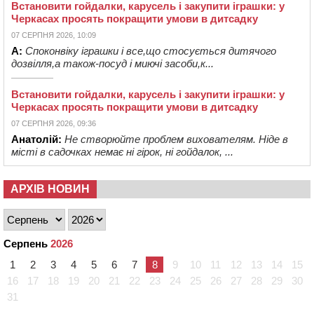
Встановити гойдалки, карусель і закупити іграшки: у
Черкасах просять покращити умови в дитсадку
07 СЕРПНЯ 2026, 10:09
А:
Споконвіку іграшки і все,що стосується дитячого
дозвілля,а також-посуд і миючі засоби,к...
Встановити гойдалки, карусель і закупити іграшки: у
Черкасах просять покращити умови в дитсадку
07 СЕРПНЯ 2026, 09:36
Анатолій:
Не створюйте проблем вихователям. Ніде в
місті в садочках немає ні гірок, ні гойдалок, ...
АРХІВ НОВИН
Серпень
2026
1
2
3
4
5
6
7
8
9
10
11
12
13
14
15
16
17
18
19
20
21
22
23
24
25
26
27
28
29
30
31