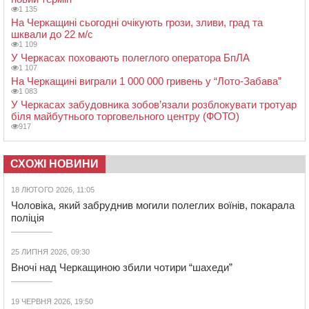
1 135
На Черкащині сьогодні очікують грози, зливи, град та
шквали до 22 м/с
1 109
У Черкасах поховають полеглого оператора БпЛА
1 107
На Черкащині виграли 1 000 000 гривень у “Лото-Забава”
1 083
У Черкасах забудовника зобов’язали розблокувати тротуар
біля майбутнього торговельного центру (ФОТО)
917
СХОЖІ НОВИНИ
18 ЛЮТОГО 2026, 11:05
Чоловіка, який забруднив могили полеглих воїнів, покарала
поліція
25 ЛИПНЯ 2026, 09:30
Вночі над Черкащиною збили чотири “шахеди”
19 ЧЕРВНЯ 2026, 19:50