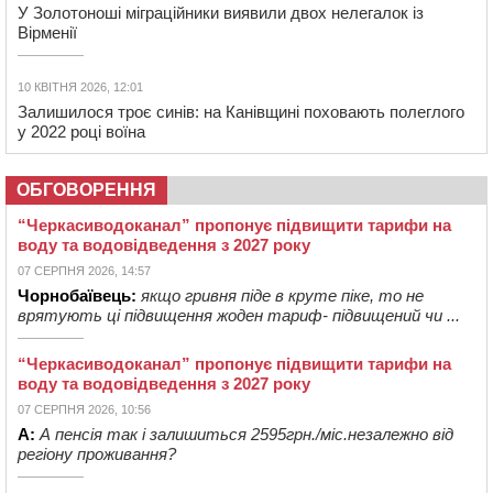
У Золотоноші міграційники виявили двох нелегалок із
Вірменії
10 КВІТНЯ 2026, 12:01
Залишилося троє синів: на Канівщині поховають полеглого
у 2022 році воїна
ОБГОВОРЕННЯ
“Черкасиводоканал” пропонує підвищити тарифи на
воду та водовідведення з 2027 року
07 СЕРПНЯ 2026, 14:57
Чорнобаївець:
якщо гривня піде в круте піке, то не
врятують ці підвищення жоден тариф- підвищений чи ...
“Черкасиводоканал” пропонує підвищити тарифи на
воду та водовідведення з 2027 року
07 СЕРПНЯ 2026, 10:56
А:
А пенсія так і залишиться 2595грн./міс.незалежно від
регіону проживання?