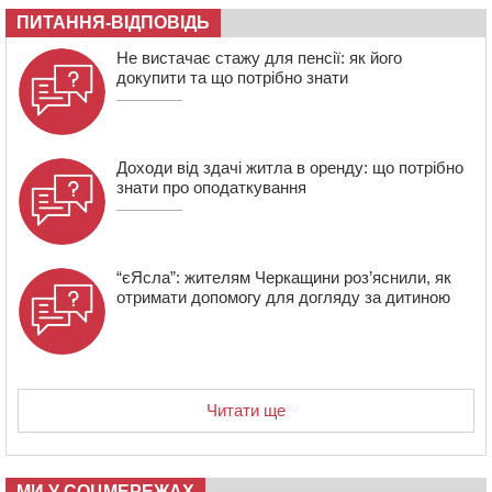
ПИТАННЯ-ВІДПОВІДЬ
14:31
У Каневі аномальна спека призвела до перебоїв у
роботі електромереж та комунальних служб
Не вистачає стажу для пенсії: як його
14:02
На Черкащині намолотили перший мільйон тонн
докупити та що потрібно знати
зерна нового врожаю
Доходи від здачі житла в оренду: що потрібно
знати про оподаткування
“єЯсла”: жителям Черкащини роз’яснили, як
отримати допомогу для догляду за дитиною
Читати ще
МИ У СОЦМЕРЕЖАХ