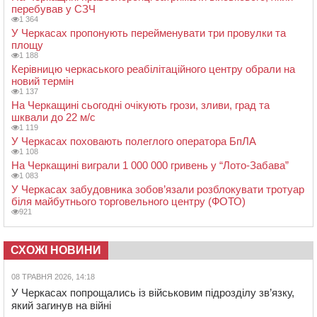
перебував у СЗЧ
1 364
У Черкасах пропонують перейменувати три провулки та
площу
1 188
Керівницю черкаського реабілітаційного центру обрали на
новий термін
1 137
На Черкащині сьогодні очікують грози, зливи, град та
шквали до 22 м/с
1 119
У Черкасах поховають полеглого оператора БпЛА
1 108
На Черкащині виграли 1 000 000 гривень у “Лото-Забава”
1 083
У Черкасах забудовника зобов’язали розблокувати тротуар
біля майбутнього торговельного центру (ФОТО)
921
СХОЖІ НОВИНИ
08 ТРАВНЯ 2026, 14:18
У Черкасах попрощались із військовим підрозділу зв’язку,
який загинув на війні