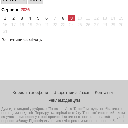
Серпень
2026
1
2
3
4
5
6
7
8
9
10
11
12
13
14
15
16
17
18
19
20
21
22
23
24
25
26
27
28
29
30
31
Всі новини за місяць
Корисні телефони
Зворотний зв’язок
Контакти
Рекламодавцям
Думки, викладені у рубриках "Точка зору" та "Блоги", можуть не збігатися із
поглядами редакції. Передрук матеріалів з сайту "Про все" можливий тільки
за умов розміщення у тексті прямого і активного посилання на сайт не далі
першого абзацу. Відповідальність за зміст рекламних оголошень та банерів
несе рекламодавець