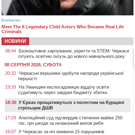
НОВИНИ
08:44
Безкоштовне харчування, укриття та STEM: Черкаси
готують освітню галузь до нового навчального року
08 СЕРПНЯ 2026, СУБОТА
20:32
Черкаські вершники здобули нагороди української
першості
19:33
На Уманщині експосадовицю відділу освіти
судитимуть через завдані бюджету збитки
18:30
У Єрках прощатимуться з полеглим на Курщині
стрільцем ДШВ
17:29
Апеляційний суд підтвердив стягнення майже 250
тис. грн шкоди за незаконний вилов риби
16:07
У Черкасах за ніч виявили 15 порушників