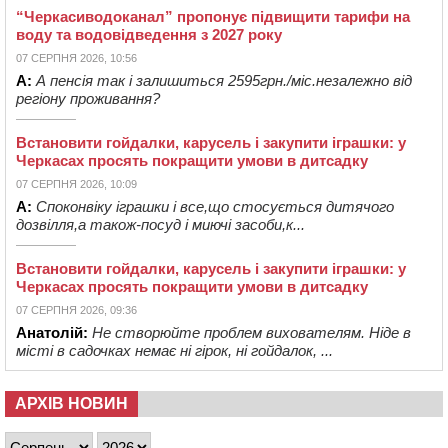
“Черкасиводоканал” пропонує підвищити тарифи на
воду та водовідведення з 2027 року
07 СЕРПНЯ 2026, 10:56
А:
А пенсія так і залишиться 2595грн./міс.незалежно від
регіону проживання?
Встановити гойдалки, карусель і закупити іграшки: у
Черкасах просять покращити умови в дитсадку
07 СЕРПНЯ 2026, 10:09
А:
Споконвіку іграшки і все,що стосується дитячого
дозвілля,а також-посуд і миючі засоби,к...
Встановити гойдалки, карусель і закупити іграшки: у
Черкасах просять покращити умови в дитсадку
07 СЕРПНЯ 2026, 09:36
Анатолій:
Не створюйте проблем вихователям. Ніде в
місті в садочках немає ні гірок, ні гойдалок, ...
АРХІВ НОВИН