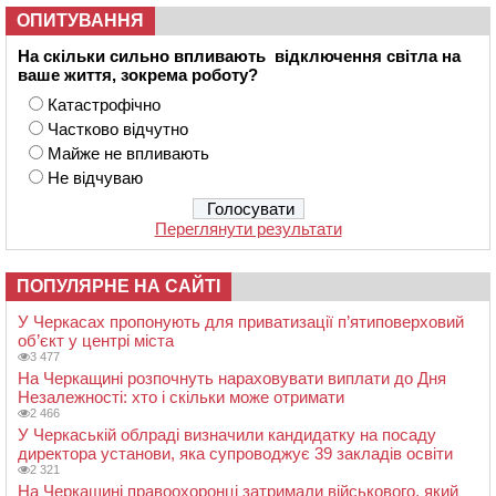
ОПИТУВАННЯ
На скільки сильно впливають відключення світла на
ваше життя, зокрема роботу?
Катастрофічно
Частково відчутно
Майже не впливають
Не відчуваю
Переглянути результати
ПОПУЛЯРНЕ НА САЙТІ
У Черкасах пропонують для приватизації п’ятиповерховий
об’єкт у центрі міста
3 477
На Черкащині розпочнуть нараховувати виплати до Дня
Незалежності: хто і скільки може отримати
2 466
У Черкаській облраді визначили кандидатку на посаду
директора установи, яка супроводжує 39 закладів освіти
2 321
На Черкащині правоохоронці затримали військового, який