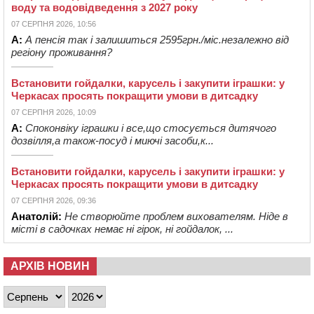
воду та водовідведення з 2027 року
07 СЕРПНЯ 2026, 10:56
А:
А пенсія так і залишиться 2595грн./міс.незалежно від
регіону проживання?
Встановити гойдалки, карусель і закупити іграшки: у
Черкасах просять покращити умови в дитсадку
07 СЕРПНЯ 2026, 10:09
А:
Споконвіку іграшки і все,що стосується дитячого
дозвілля,а також-посуд і миючі засоби,к...
Встановити гойдалки, карусель і закупити іграшки: у
Черкасах просять покращити умови в дитсадку
07 СЕРПНЯ 2026, 09:36
Анатолій:
Не створюйте проблем вихователям. Ніде в
місті в садочках немає ні гірок, ні гойдалок, ...
АРХІВ НОВИН