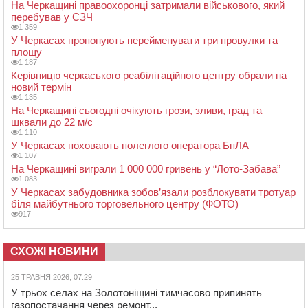
На Черкащині правоохоронці затримали військового, який
перебував у СЗЧ
1 359
У Черкасах пропонують перейменувати три провулки та
площу
1 187
Керівницю черкаського реабілітаційного центру обрали на
новий термін
1 135
На Черкащині сьогодні очікують грози, зливи, град та
шквали до 22 м/с
1 110
У Черкасах поховають полеглого оператора БпЛА
1 107
На Черкащині виграли 1 000 000 гривень у “Лото-Забава”
1 083
У Черкасах забудовника зобов’язали розблокувати тротуар
біля майбутнього торговельного центру (ФОТО)
917
СХОЖІ НОВИНИ
25 ТРАВНЯ 2026, 07:29
У трьох селах на Золотоніщині тимчасово припинять
газопостачання через ремонт...