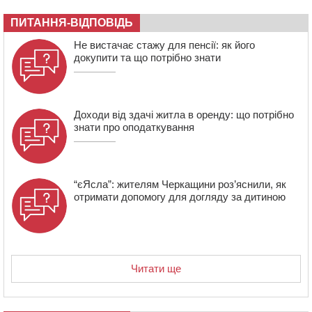
13:26
На Черкащині сьогодні очікують грози, зливи, град та
шквали до 22 м/с
ПИТАННЯ-ВІДПОВІДЬ
12:50
Внаслідок падіння вертольота загинув 28-річний
Не вистачає стажу для пенсії: як його
захисник зі Сміли
докупити та що потрібно знати
Доходи від здачі житла в оренду: що потрібно
знати про оподаткування
“єЯсла”: жителям Черкащини роз’яснили, як
отримати допомогу для догляду за дитиною
Читати ще