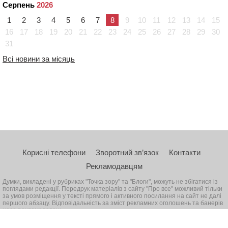
Серпень
2026
1
2
3
4
5
6
7
8
9
10
11
12
13
14
15
16
17
18
19
20
21
22
23
24
25
26
27
28
29
30
31
Всі новини за місяць
Корисні телефони
Зворотний зв’язок
Контакти
Рекламодавцям
Думки, викладені у рубриках "Точка зору" та "Блоги", можуть не збігатися із
поглядами редакції. Передрук матеріалів з сайту "Про все" можливий тільки
за умов розміщення у тексті прямого і активного посилання на сайт не далі
першого абзацу. Відповідальність за зміст рекламних оголошень та банерів
несе рекламодавець
© 2026, Всі права захищені