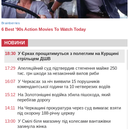
НОВИНИ
18:30
У Єрках прощатимуться з полеглим на Курщині
стрільцем ДШВ
17:29
Апеляційний суд підтвердив стягнення майже 250
тис. грн шкоди за незаконний вилов риби
16:07
У Черкасах за ніч виявили 15 порушників
комендантської години та 10 нетверезих водіїв
15:12
На Золотоніщині водійка збила пішохода, який
перебігав дорогу
14:11
На Черкащині прокуратура через суд вимагає взяти
під охорону 188-річну церкву
13:00
У Смілі біля магазину під колесами вантажівки
загинула жінка