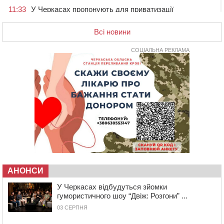
11:33
У Черкасах пропонують для приватизації
п’ятиповерховий об’єкт у центрі міста
Всі новини
10:00
Не вистачає стажу для пенсії: як його докупити та що
потрібно знати
СОЦІАЛЬНА РЕКЛАМА
08:23
У Черкасах виявили низку недоліків у гуртожитку, де
проживають ВПО
07 СЕРПНЯ 2026, П'ЯТНИЦЯ
20:55
На Черкащині врятували рідкісного чорного грифа
(ФОТО)
20:13
Черкаси виділять близько 20 млн грн на роботу
ліцею “Перспектива” до кінця року
19:34
На Уманщині суд припинив право оренди земельних
ділянок, незаконно переданих іноземцем
19:00
Вихователька з Черкас і дві педагогині з області
АНОНСИ
стали фіналістками Global Teacher Prize Ukraine 2026
18:23
Зарядка, йога, сапи та нові знайомства: у Черкасах
У Черкасах відбудуться зйомки
закрили сезон літнього табору для людей поважного
гумористичного шоу “Двіж: Розгони” ...
віку
03 СЕРПНЯ
17:48
“Це страшна несправедливість”: мати хворого на