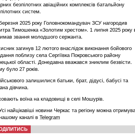
рних безпілотних авіаційних комплексів батальйону
пілотних систем.
березня 2025 року Головнокомандувач ЗСУ нагородив
тра Тимошенка «Золотим хрестом». 1 липня 2025 року 
римав звання молодшого сержанта.
исник загинув 12 лютого внаслідок виконання бойового
дання поблизу села Сергіївка Покровського району
ецької області. Донедавна вважався зниклим безвісти.
у було 27 років.
ійськового залишилися батьки, брат, дідусі, бабусі та
ана дівчина.
овають воїна на кладовищі в селі Мошурів.
сі найцікавіші новини Черкас та регіону можна отримув
 нашому каналі в
Telegram
ОДІЛИТИСЬ