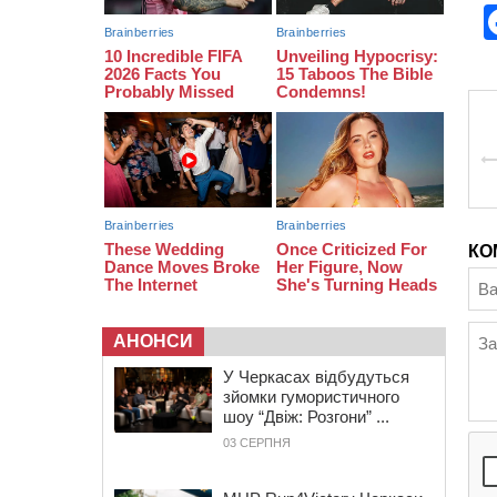
12:14
На Золотоніщині вже десяту
добу гасять пожежу торфу
11:35
Від 80 гривень за кілограм: в
Україні прогнозують стрибок цін на
гречку
10:56
Захисника зі Звенигородщини,
який обороняв Авдіївку,
нагородили “Комбатантським
хрестом”
КО
АНОНСИ
У Черкасах відбудуться
зйомки гумористичного
шоу “Двіж: Розгони” ...
03 СЕРПНЯ