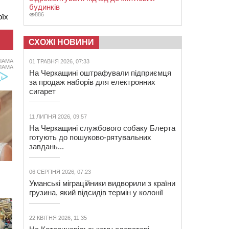
будинків
886
оїх
СХОЖІ НОВИНИ
ЛАМА
01 ТРАВНЯ 2026, 07:33
ЛАМА
На Черкащині оштрафували підприємця
за продаж наборів для електронних
сигарет
11 ЛИПНЯ 2026, 09:57
На Черкащині службового собаку Блерта
готують до пошуково-рятувальних
завдань...
06 СЕРПНЯ 2026, 07:23
Уманські міграційники видворили з країни
грузина, який відсидів термін у колонії
22 КВІТНЯ 2026, 11:35