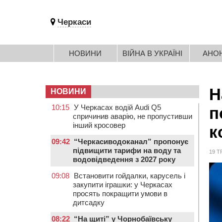
Черкаси
НОВИНИ
ВІЙНА В УКРАЇНІ
АНО
Н
НОВИНИ
10:15
У Черкасах водій Audi Q5
п
спричинив аварію, не пропустивши
інший кросовер
к
09:42
“Черкасиводоканал” пропонує
підвищити тарифи на воду та
19 Т
водовідведення з 2027 року
09:08
Встановити гойдалки, карусель і
закупити іграшки: у Черкасах
просять покращити умови в
дитсадку
08:22
“На щиті” у Чорнобаївську