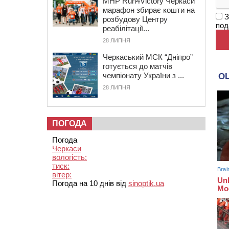
MHP Run4Victory Черкаси
марафон збирає кошти на
З
розбудову Центру
под
реабілітації...
28 ЛИПНЯ
Черкаський МСК “Дніпро”
готується до матчів
чемпіонату України з ...
28 ЛИПНЯ
ПОГОДА
Погода
Черкаси
вологість:
тиск:
вітер:
Погода на 10 днів від
sinoptik.ua