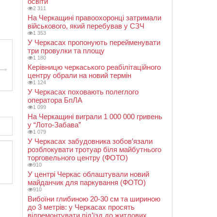
освіти
2 311
На Черкащині правоохоронці затримали
військового, який перебував у СЗЧ
1 353
У Черкасах пропонують перейменувати
три провулки та площу
1 180
Керівницю черкаського реабілітаційного
центру обрали на новий термін
1 124
У Черкасах поховають полеглого
оператора БпЛА
1 099
На Черкащині виграли 1 000 000 гривень
у “Лото-Забава”
1 079
У Черкасах забудовника зобов’язали
розблокувати тротуар біля майбутнього
торговельного центру (ФОТО)
910
У центрі Черкас облаштували новий
майданчик для паркування (ФОТО)
910
Вибоїни глибиною 20-30 см та шириною
до 3 метрів: у Черкасах просять
відремонтувати під’їзд до житлових