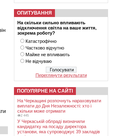
ОПИТУВАННЯ
На скільки сильно впливають
відключення світла на ваше життя,
він
зокрема роботу?
Катастрофічно
Частково відчутно
Майже не впливають
Не відчуваю
Переглянути результати
ПОПУЛЯРНЕ НА САЙТІ
На Черкащині розпочнуть нараховувати
виплати до Дня Незалежності: хто і
скільки може отримати
ати
2 445
У Черкаській облраді визначили
кандидатку на посаду директора
установи, яка супроводжує 39 закладів