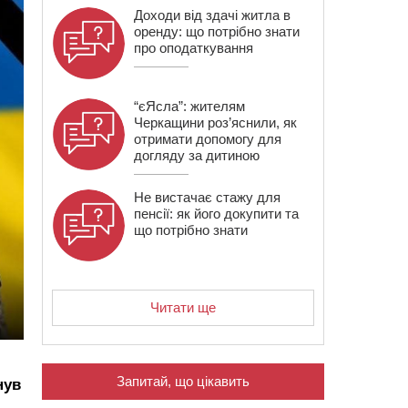
Доходи від здачі житла в
оренду: що потрібно знати
про оподаткування
“єЯсла”: жителям
Черкащини роз’яснили, як
отримати допомогу для
догляду за дитиною
Не вистачає стажу для
пенсії: як його докупити та
що потрібно знати
Читати ще
Запитай, що цікавить
нув