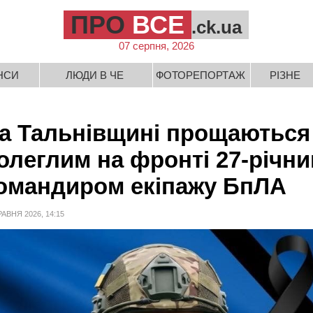
ПРО
ВСЕ
.ck.ua
07 серпня, 2026
НСИ
ЛЮДИ В ЧЕ
ФОТОРЕПОРТАЖ
РІЗНЕ
а Тальнівщині прощаються
олеглим на фронті 27-річн
омандиром екіпажу БпЛА
РАВНЯ 2026, 14:15