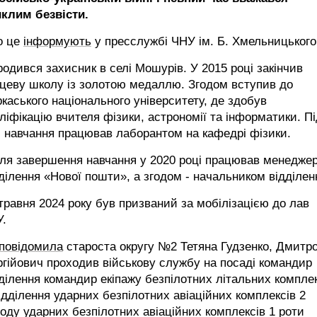
иклим безвісти.
о це
інформують
у пресслужбі ЧНУ ім. Б. Хмельницького
одився захисник в селі Мошурів. У 2015 році закінчив
цеву школу із золотою медаллю. Згодом вступив до
каського національного університету, де здобув
ліфікацію вчителя фізики, астрономії та інформатики. Пі
 навчання працював лаборантом на кафедрі фізики.
сля завершення навчання у 2020 році працював менедже
ділення «Нової пошти», а згодом - начальником відділен
травня 2024 року був призваний за мобілізацією до лав
У.
повідомила
староста округу №2 Тетяна Гудзенко, Дмитр
гійович проходив військову службу на посаді командир
ділення командир екіпажу безпілотних літальних компле
ідділення ударних безпілотних авіаційних комплексів 2
оду ударних безпілотних авіаційних комплексів 1 роти