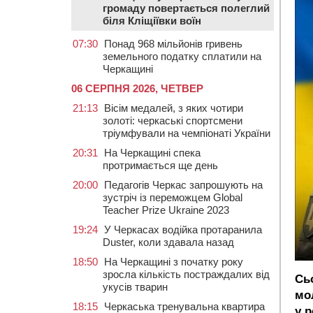
громаду повертається полеглий
біля Кліщіївки воїн
07:30
Понад 968 мільйонів гривень
земельного податку сплатили на
Черкащині
06 СЕРПНЯ 2026, ЧЕТВЕР
21:13
Вісім медалей, з яких чотири
золоті: черкаські спортсмени
тріумфували на чемпіонаті України
20:31
На Черкащині спека
протримається ще день
20:00
Педагогів Черкас запрошують на
зустріч із переможцем Global
Teacher Prize Ukraine 2023
19:24
У Черкасах водійка протаранила
Duster, коли здавала назад
18:50
На Черкащині з початку року
зросла кількість постраждалих від
Сь
укусів тварин
мо
18:15
Черкаська тренувальна квартира
у р