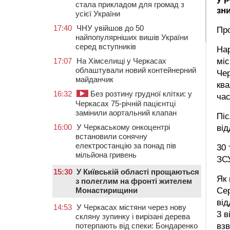
стала прикладом для громад з
зн
усієї України
17:40
ЧНУ увійшов до 50
Пр
найпопулярніших вишів України
серед вступників
Нар
17:07
На Хімселищі у Черкасах
міс
облаштували новий контейнерний
Чер
майданчик
ква
16:32
Без розтину грудної клітки: у
час
Черкасах 75-річній пацієнтці
замінили аортальний клапан
Пі
16:00
У Черкаському онкоцентрі
від
встановили сонячну
електростанцію за понад пів
30 
мільйона гривень
ЗС
15:30
У Київській області прощаються
Як
з полеглим на фронті жителем
Монастирищини
Сер
від
14:53
У Черкасах містяни через нову
3 в
скляну зупинку і вирізані дерева
потерпають від спеки: Бондаренко
взв