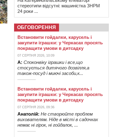
На Катеринопільському елеваторі
стереотипи відсутні: машиністка ЗНРМ
24 роки ...
ОБГОВОРЕННЯ
Встановити гойдалки, карусель і
закупити іграшки: у Черкасах просять
покращити умови в дитсадку
07 СЕРПНЯ 2026, 10:09
А:
Споконвіку іграшки і все,що
стосується дитячого дозвілля,а
також-посуд і миючі засоби,к...
Встановити гойдалки, карусель і
закупити іграшки: у Черкасах просять
покращити умови в дитсадку
07 СЕРПНЯ 2026, 09:36
Анатолій:
Не створюйте проблем
вихователям. Ніде в місті в садочках
немає ні гірок, ні гойдалок, ...