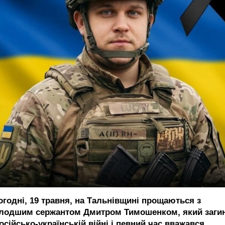
огодні, 19 травня, на Тальнівщині прощаються з
лодшим сержантом Дмитром Тимошенком, який заги
осійсько-українській війні і певний час вважався