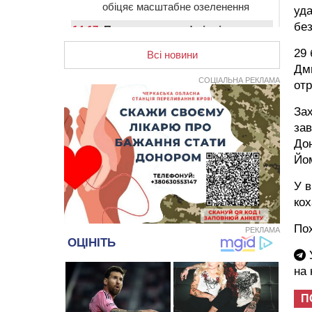
обіцяє масштабне озеленення
уда
без
14:17
Провокував конфлікт і
зачинився в автівці: у ТЦК
29 
прокоментували скандал із
Всі новини
затриманням чоловіка у
Дми
Тальному
СОЦІАЛЬНА РЕКЛАМА
от
13:55
У Тальному працівники ТЦК
Зах
вибили вікно і витягли з автівки
зав
чоловіка (ВІДЕО)
Дон
13:27
На Звенигородщині чоловік до
Йом
смерті побив 82-річного
односельця
У в
кох
12:57
У Черкасах СБУ викрила
прокремлівську агітаторку, яка
закликала до захоплення
Пох
РЕКЛАМА
України
У
12:50
“Як сказати дитині, що тато
на
загинув?”: для вихователів
Черкащини запускають серію
П
унікальних тренінгів