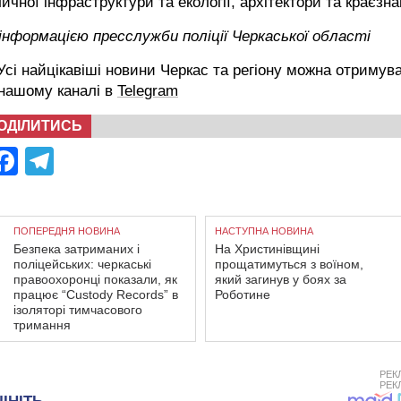
ичної інфраструктури та екології, архітектори та краєзна
інформацією пресслужби поліції Черкаської області
сі найцікавіші новини Черкас та регіону можна отримув
 нашому каналі в
Telegram
ОДІЛИТИСЬ
Facebook
Telegram
ПОПЕРЕДНЯ НОВИНА
НАСТУПНА НОВИНА
Безпека затриманих і
На Христинівщині
поліцейських: черкаські
прощатимуться з воїном,
правоохоронці показали, як
який загинув у боях за
працює “Custody Records” в
Роботине
ізоляторі тимчасового
тримання
РЕК
РЕК