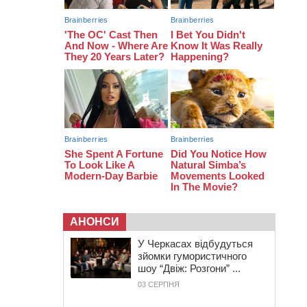
12:15
У центрі Черкас не поділили
дорогу водії двох ВАЗів
АНОНСИ
У Черкасах відбудуться
зйомки гумористичного
шоу “Двіж: Розгони” ...
03 СЕРПНЯ