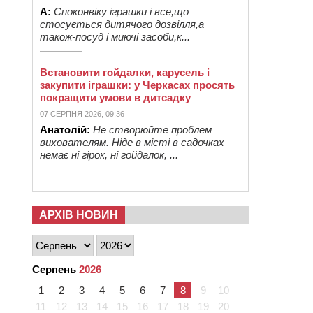
А:
Споконвіку іграшки і все,що
стосується дитячого дозвілля,а
також-посуд і миючі засоби,к...
Встановити гойдалки, карусель і
закупити іграшки: у Черкасах просять
покращити умови в дитсадку
07 СЕРПНЯ 2026, 09:36
Анатолій:
Не створюйте проблем
вихователям. Ніде в місті в садочках
немає ні гірок, ні гойдалок, ...
АРХІВ НОВИН
Серпень
2026
1
2
3
4
5
6
7
8
9
10
11
12
13
14
15
16
17
18
19
20