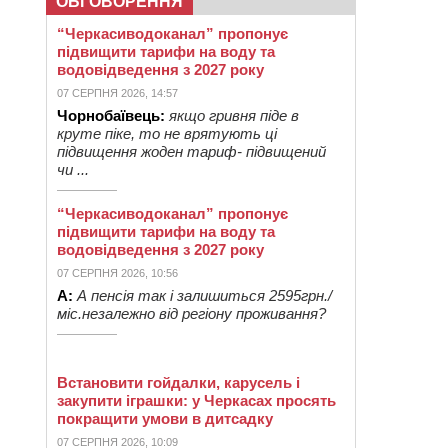
ОБГОВОРЕННЯ
“Черкасиводоканал” пропонує
підвищити тарифи на воду та
водовідведення з 2027 року
07 СЕРПНЯ 2026, 14:57
Чорнобаївець:
якщо гривня піде в
круте піке, то не врятують ці
підвищення жоден тариф- підвищений
чи ...
“Черкасиводоканал” пропонує
підвищити тарифи на воду та
водовідведення з 2027 року
07 СЕРПНЯ 2026, 10:56
А:
А пенсія так і залишиться 2595грн./
міс.незалежно від регіону проживання?
Встановити гойдалки, карусель і
закупити іграшки: у Черкасах просять
покращити умови в дитсадку
07 СЕРПНЯ 2026, 10:09