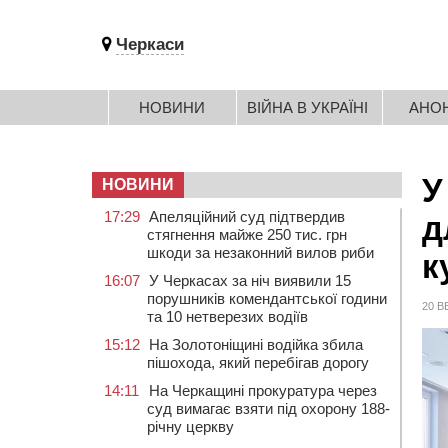
Черкаси
НОВИНИ
ВІЙНА В УКРАЇНІ
АНО
У
НОВИНИ
17:29
Апеляційний суд підтвердив
д
стягнення майже 250 тис. грн
шкоди за незаконний вилов риби
к
16:07
У Черкасах за ніч виявили 15
порушників комендантської години
20 В
та 10 нетверезих водіїв
15:12
На Золотоніщині водійка збила
пішохода, який перебігав дорогу
14:11
На Черкащині прокуратура через
суд вимагає взяти під охорону 188-
річну церкву