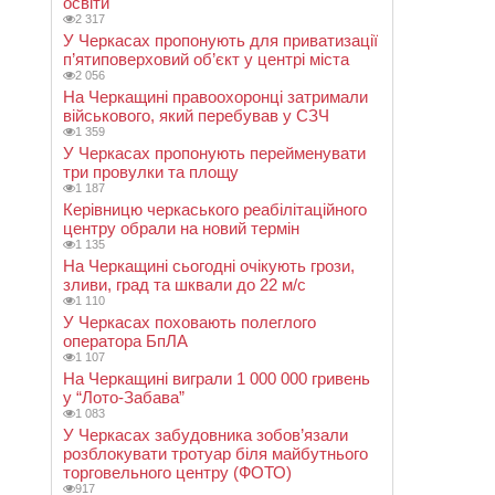
освіти
2 317
У Черкасах пропонують для приватизації
п’ятиповерховий об’єкт у центрі міста
2 056
На Черкащині правоохоронці затримали
військового, який перебував у СЗЧ
1 359
У Черкасах пропонують перейменувати
три провулки та площу
1 187
Керівницю черкаського реабілітаційного
центру обрали на новий термін
1 135
На Черкащині сьогодні очікують грози,
зливи, град та шквали до 22 м/с
1 110
У Черкасах поховають полеглого
оператора БпЛА
1 107
На Черкащині виграли 1 000 000 гривень
у “Лото-Забава”
1 083
У Черкасах забудовника зобов’язали
розблокувати тротуар біля майбутнього
торговельного центру (ФОТО)
917