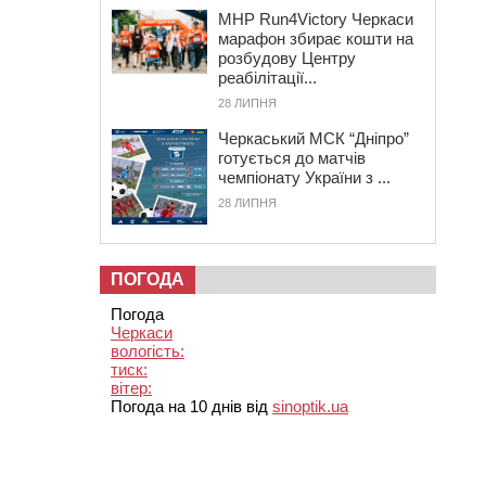
MHP Run4Victory Черкаси
марафон збирає кошти на
розбудову Центру
реабілітації...
28 ЛИПНЯ
Черкаський МСК “Дніпро”
готується до матчів
чемпіонату України з ...
28 ЛИПНЯ
ПОГОДА
Погода
Черкаси
вологість:
тиск:
вітер:
Погода на 10 днів від
sinoptik.ua