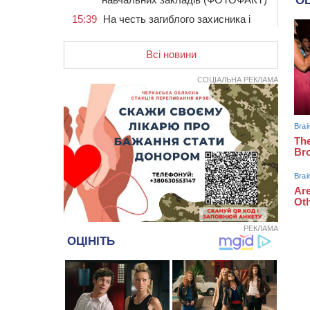
15:39
На честь загиблого захисника і
чемпіона світу в Черкасах відкрили
спортивно-реабілітаційний центр
Всі новини
15:05
На Звенигородщині, попри
заборону міськради, проведуть
СОЦІАЛЬНА РЕКЛАМА
“Ше.Fest”
14:31
У Каневі аномальна спека
призвела до перебоїв у роботі
електромереж та комунальних
служб
14:02
На Черкащині намолотили перший
мільйон тонн зерна нового врожаю
13:40
На Кам’янщині сталася масштабна
пожежа сміттєзвалища
13:26
На Черкащині сьогодні очікують
РЕКЛАМА
грози, зливи, град та шквали до 22
м/с
12:50
Внаслідок падіння вертольота
загинув 28-річний захисник зі
Сміли