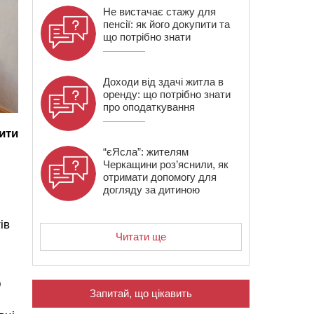
Не вистачає стажу для
пенсії: як його докупити та
що потрібно знати
Доходи від здачі житла в
оренду: що потрібно знати
про оподаткування
ити
“єЯсла”: жителям
Черкащини роз’яснили, як
отримати допомогу для
догляду за дитиною
ів
Читати ще
р
Запитай, що цікавить