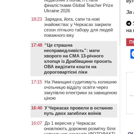
вул
фіналістками Global Teacher Prize
Ukraine 2026
За 
18:23
Зарядка, йога, сапи та нові
У
знайомства: у Черкасах закрили
сезон літнього табору для людей
на
поважного віку
П
17:48
“Це страшна
несправедливість”: мати
хворого на СМА 13-річного
хлопця із Драбівщини просить
ОВА виділити кошти на
дороговартісні ліки
17:15
На Уманщині судитимуть колишню
очільницю відділу освіти через
закупівлю електрики за завищеною
ціною
16:40
У Черкасах провели в останню
путь двох загиблих воїнів
16:07
До 1 вересня у Черкасах
оновлюють дорожню розмітку біля
навчальних закладів (ФОТОФАКТ)