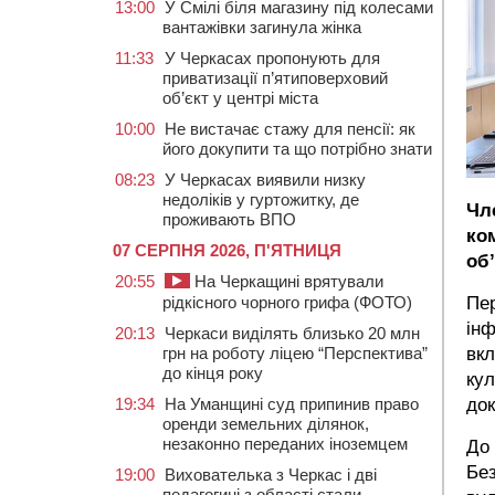
13:00
У Смілі біля магазину під колесами
вантажівки загинула жінка
11:33
У Черкасах пропонують для
приватизації п’ятиповерховий
об’єкт у центрі міста
10:00
Не вистачає стажу для пенсії: як
його докупити та що потрібно знати
08:23
У Черкасах виявили низку
недоліків у гуртожитку, де
Чл
проживають ВПО
ко
07 СЕРПНЯ 2026, П'ЯТНИЦЯ
об’
20:55
На Черкащині врятували
Пер
рідкісного чорного грифа (ФОТО)
інф
20:13
Черкаси виділять близько 20 млн
вкл
грн на роботу ліцею “Перспектива”
до кінця року
кул
док
19:34
На Уманщині суд припинив право
оренди земельних ділянок,
незаконно переданих іноземцем
До 
Без
19:00
Вихователька з Черкас і дві
педагогині з області стали