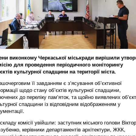
ени виконкому Черкаської міськради вирішили утвор
місію для проведення періодичного моніторингу
єктів культурної спадщини на території міста.
шочерговим її завданням є з’ясування об’єктивної
ормації щодо стану об’єктів культурної спадщини,
ючених до переліку пам’яток, та щойно виявлених об’єкт
ьтурної спадщини із відповідним відображенням у
ументації.
складу комісії увійшли: заступник міського голови Вікто
зубенко, керівники департаментів архітектури, ЖКК,