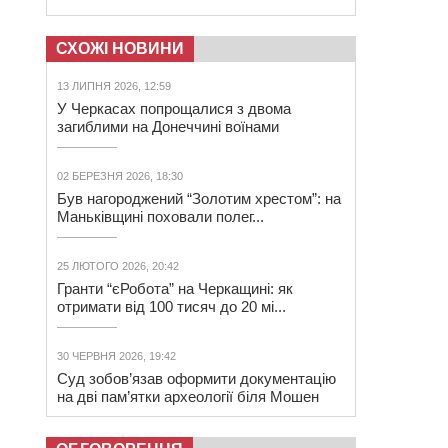
СХОЖІ НОВИНИ
13 ЛИПНЯ 2026, 12:59
У Черкасах попрощалися з двома
загиблими на Донеччині воїнами
02 БЕРЕЗНЯ 2026, 18:30
Був нагороджений “Золотим хрестом”: на
Маньківщині поховали полег...
25 ЛЮТОГО 2026, 20:42
Гранти “єРобота” на Черкащині: як
отримати від 100 тисяч до 20 мі...
30 ЧЕРВНЯ 2026, 19:42
Суд зобов’язав оформити документацію
на дві пам’ятки археології біля Мошен