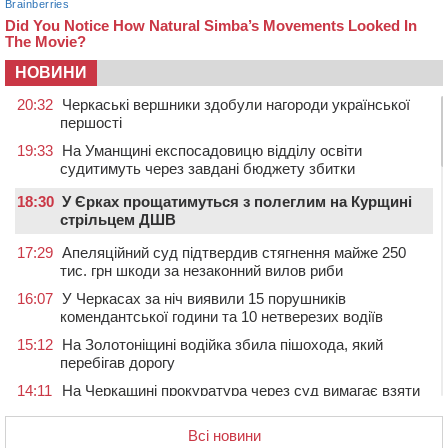
НОВИНИ
20:32
Черкаські вершники здобули нагороди української
першості
19:33
На Уманщині експосадовицю відділу освіти
судитимуть через завдані бюджету збитки
18:30
У Єрках прощатимуться з полеглим на Курщині
стрільцем ДШВ
17:29
Апеляційний суд підтвердив стягнення майже 250
тис. грн шкоди за незаконний вилов риби
16:07
У Черкасах за ніч виявили 15 порушників
комендантської години та 10 нетверезих водіїв
15:12
На Золотоніщині водійка збила пішохода, який
перебігав дорогу
14:11
На Черкащині прокуратура через суд вимагає взяти
під охорону 188-річну церкву
Всі новини
13:00
У Смілі біля магазину під колесами вантажівки