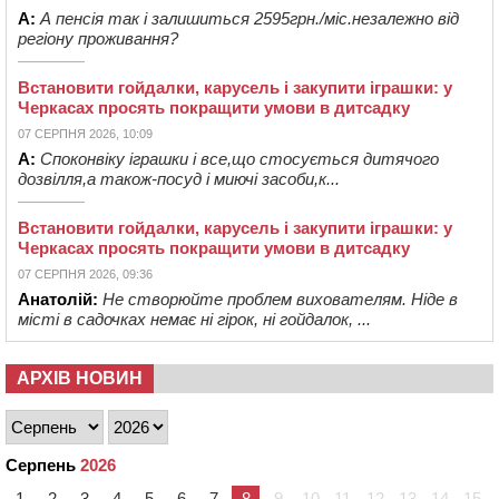
А:
А пенсія так і залишиться 2595грн./міс.незалежно від
регіону проживання?
Встановити гойдалки, карусель і закупити іграшки: у
Черкасах просять покращити умови в дитсадку
07 СЕРПНЯ 2026, 10:09
А:
Споконвіку іграшки і все,що стосується дитячого
дозвілля,а також-посуд і миючі засоби,к...
Встановити гойдалки, карусель і закупити іграшки: у
Черкасах просять покращити умови в дитсадку
07 СЕРПНЯ 2026, 09:36
Анатолій:
Не створюйте проблем вихователям. Ніде в
місті в садочках немає ні гірок, ні гойдалок, ...
АРХІВ НОВИН
Серпень
2026
1
2
3
4
5
6
7
8
9
10
11
12
13
14
15