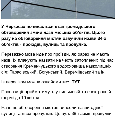
У Черкасах починається етап громадського
обговорення зміни назв міських об'єктів. Цього
разу на обговорення містян озвучили назви 34-х
об’єктів - проїздів, вулиць та провулка.
Переважно мова йде про проїзди, які зараз не мають
назв. Їх планують назвати на честь затоплених під час
створення Кременчуцького водосховища навколишніх
сіл: Тарасівський, Богунський, Вереміївський та ін.
Із переліком можна ознайомитися
ТУТ
.
Пропозиції прийматимуть у письмовій та електронній
формі до 19 квітня.
На інше обговорення містян винесли назви однієї
вулиці та двох провулків. Це вул. 38-ї армії, провулки