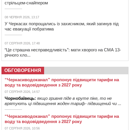
стрільцем-снайпером
08 ЧЕРВНЯ 2026, 13:17
У Черкасах попрощались із захисником, який загинув під
час евакуації побратима
07 СЕРПНЯ 2026, 17:48
“Це страшна несправедливість”: мати хворого на СМА 13-
річного хло...
ОБГОВОРЕННЯ
“Черкасиводоканал” пропонує підвищити тарифи на
воду та водовідведення з 2027 року
07 СЕРПНЯ 2026, 14:57
Чорнобаївець:
якщо гривня піде в круте піке, то не
врятують ці підвищення жоден тариф- підвищений чи ...
“Черкасиводоканал” пропонує підвищити тарифи на
воду та водовідведення з 2027 року
07 СЕРПНЯ 2026, 10:56