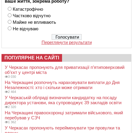
ваше життя, зокрема роботу?
Катастрофічно
Частково відчутно
Майже не впливають
Не відчуваю
Переглянути результати
ПОПУЛЯРНЕ НА САЙТІ
У Черкасах пропонують для приватизації п’ятиповерховий
об’єкт у центрі міста
3 030
На Черкащині розпочнуть нараховувати виплати до Дня
Незалежності: хто і скільки може отримати
2 464
У Черкаській облраді визначили кандидатку на посаду
директора установи, яка супроводжує 39 закладів освіти
2 320
На Черкащині правоохоронці затримали військового, який
перебував у СЗЧ
1 362
У Черкасах пропонують перейменувати три провулки та
площу