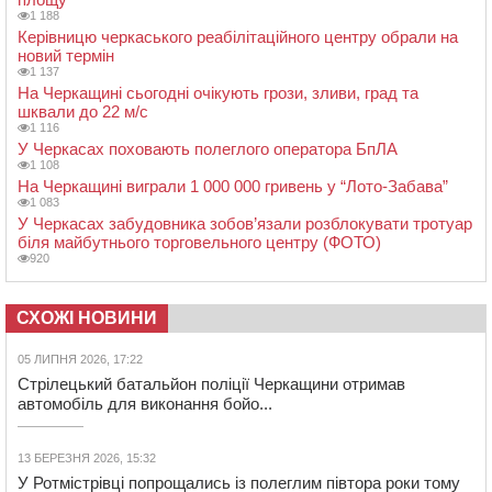
1 188
Керівницю черкаського реабілітаційного центру обрали на
новий термін
1 137
На Черкащині сьогодні очікують грози, зливи, град та
шквали до 22 м/с
1 116
У Черкасах поховають полеглого оператора БпЛА
1 108
На Черкащині виграли 1 000 000 гривень у “Лото-Забава”
1 083
У Черкасах забудовника зобов’язали розблокувати тротуар
біля майбутнього торговельного центру (ФОТО)
920
СХОЖІ НОВИНИ
05 ЛИПНЯ 2026, 17:22
Стрілецький батальйон поліції Черкащини отримав
автомобіль для виконання бойо...
13 БЕРЕЗНЯ 2026, 15:32
У Ротмістрівці попрощались із полеглим півтора роки тому