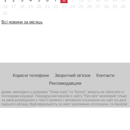
16
17
18
19
20
21
22
23
24
25
26
27
28
29
30
31
Всі новини за місяць
Корисні телефони
Зворотний зв’язок
Контакти
Рекламодавцям
Думки, викладені у рубриках "Точка зору" та "Блоги", можуть не збігатися із
поглядами редакції. Передрук матеріалів з сайту "Про все" можливий тільки
за умов розміщення у тексті прямого і активного посилання на сайт не далі
першого абзацу. Відповідальність за зміст рекламних оголошень та банерів
несе рекламодавець
© 2026, Всі права захищені