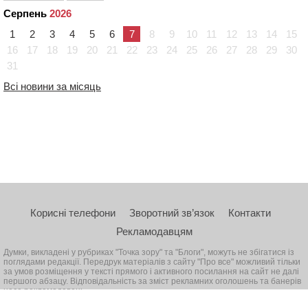
Серпень
2026
1
2
3
4
5
6
7
8
9
10
11
12
13
14
15
16
17
18
19
20
21
22
23
24
25
26
27
28
29
30
31
Всі новини за місяць
Корисні телефони
Зворотний зв’язок
Контакти
Рекламодавцям
Думки, викладені у рубриках "Точка зору" та "Блоги", можуть не збігатися із
поглядами редакції. Передрук матеріалів з сайту "Про все" можливий тільки
за умов розміщення у тексті прямого і активного посилання на сайт не далі
першого абзацу. Відповідальність за зміст рекламних оголошень та банерів
несе рекламодавець
© 2026, Всі права захищені