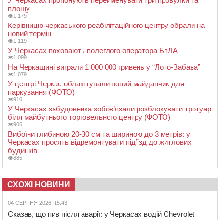
У Черкасах пропонують перейменувати три провулки та
площу
1 179
Керівницю черкаського реабілітаційного центру обрали на
новий термін
1 119
У Черкасах поховають полеглого оператора БпЛА
1 099
На Черкащині виграли 1 000 000 гривень у “Лото-Забава”
1 079
У центрі Черкас облаштували новий майданчик для
паркування (ФОТО)
910
У Черкасах забудовника зобов’язали розблокувати тротуар
біля майбутнього торговельного центру (ФОТО)
906
Вибоїни глибиною 20-30 см та шириною до 3 метрів: у
Черкасах просять відремонтувати під’їзд до житлових
будинків
885
СХОЖІ НОВИНИ
04 СЕРПНЯ 2026, 15:43
Сказав, що пив після аварії: у Черкасах водій Chevrolet