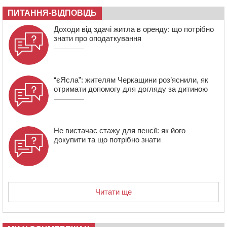
08:57
На Уманщині підрядника зобов’язали сплатити понад
670 тис грн штрафу за незаконні зміни до договору
ПИТАННЯ-ВІДПОВІДЬ
08:20
Обрано претендента на посаду директора
Доходи від здачі житла в оренду: що потрібно
Мокрокалигірського психоневрологічного інтернату
знати про оподаткування
“єЯсла”: жителям Черкащини роз’яснили, як
отримати допомогу для догляду за дитиною
Не вистачає стажу для пенсії: як його
докупити та що потрібно знати
Читати ще