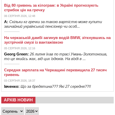
Від 80 гривень за кілограм: в Україні прогнозують
стрибок цін на гречку
06 СЕРПНЯ 2026, 12:48
А:
Скільки кг гречки за такою вартістю може купити
звичайний український пенсіонер чи особ...
На черкаській дамбі загинув водій BMW, зіткнувшись на
зустрічній смузі із вантажівкою
05 СЕРПНЯ 2026, 12:16
Georg Green:
26 липня їхав по трасі Умань-Золотоноша,
то це якийсь жах, від цих їздюків. На вїзді в ...
Середня зарплата на Черкащині перевищила 27 тисяч
гривень
03 СЕРПНЯ 2026, 18:37
Івченко:
Що за бредятина??? Які 27 середня??!!
АРХІВ НОВИН