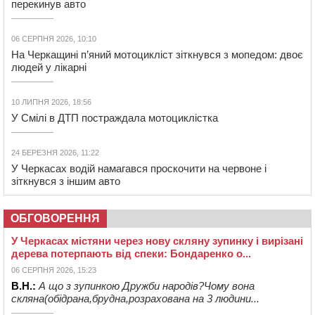
перекинув авто
06 СЕРПНЯ 2026, 10:10
На Черкащині п’яний мотоцикліст зіткнувся з мопедом: двоє
людей у лікарні
10 ЛИПНЯ 2026, 18:56
У Смілі в ДТП постраждала мотоциклістка
24 БЕРЕЗНЯ 2026, 11:22
У Черкасах водій намагався проскочити на червоне і
зіткнувся з іншим авто
ОБГОВОРЕННЯ
У Черкасах містяни через нову скляну зупинку і вирізані
дерева потерпають від спеки: Бондаренко о...
06 СЕРПНЯ 2026, 15:23
В.Н.:
А що з зупинкою Дружби народів?Чому вона
скляна(обідрана,брудна,розрахована на 3 людини...