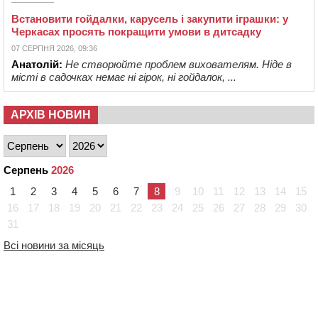
Встановити гойдалки, карусель і закупити іграшки: у
Черкасах просять покращити умови в дитсадку
07 СЕРПНЯ 2026, 09:36
Анатолій:
Не створюйте проблем вихователям. Ніде в
місті в садочках немає ні гірок, ні гойдалок, ...
АРХІВ НОВИН
Серпень
2026
1
2
3
4
5
6
7
8
9
10
11
12
13
14
15
16
17
18
19
20
21
22
23
24
25
26
27
28
29
30
31
Всі новини за місяць