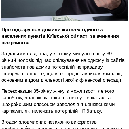
Про підозру повідомили жителю одного з
населених пунктів Київської області за вчинення
шахрайства.
За даними слідства, у лютому минулого року 39-
річний чоловік під час спілкування на одному із сайтів
знайомств повідомив потерпілій неправдиву
інформацію про те, що він є представником компанії,
основним видом діяльності якої є фінансові операції.
Переконавши 35-річну жінку в можливості легкого
заробітку, чоловік зустрівся з нею у Черкасах та
шахрайським способом заволодів 4 банківськими
картками, які належать потерпілій і її батьку.
Згодом зловмисник незаконно використав
конфіденційну інформацію про потерпілих та відкрив