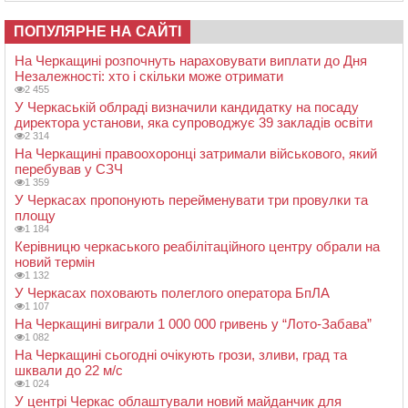
ПОПУЛЯРНЕ НА САЙТІ
На Черкащині розпочнуть нараховувати виплати до Дня
Незалежності: хто і скільки може отримати
2 455
У Черкаській облраді визначили кандидатку на посаду
директора установи, яка супроводжує 39 закладів освіти
2 314
На Черкащині правоохоронці затримали військового, який
перебував у СЗЧ
1 359
У Черкасах пропонують перейменувати три провулки та
площу
1 184
Керівницю черкаського реабілітаційного центру обрали на
новий термін
1 132
У Черкасах поховають полеглого оператора БпЛА
1 107
На Черкащині виграли 1 000 000 гривень у “Лото-Забава”
1 082
На Черкащині сьогодні очікують грози, зливи, град та
шквали до 22 м/с
1 024
У центрі Черкас облаштували новий майданчик для