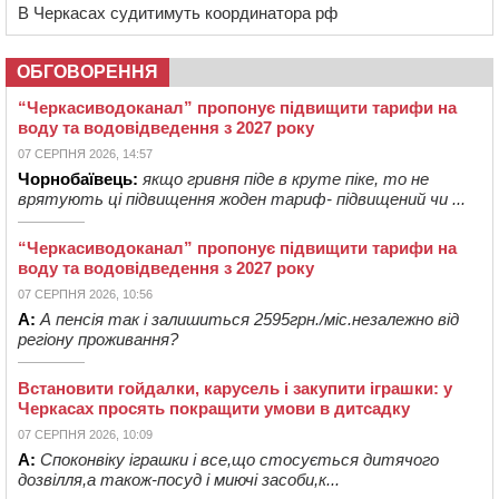
В Черкасах судитимуть координатора рф
ОБГОВОРЕННЯ
“Черкасиводоканал” пропонує підвищити тарифи на
воду та водовідведення з 2027 року
07 СЕРПНЯ 2026, 14:57
Чорнобаївець:
якщо гривня піде в круте піке, то не
врятують ці підвищення жоден тариф- підвищений чи ...
“Черкасиводоканал” пропонує підвищити тарифи на
воду та водовідведення з 2027 року
07 СЕРПНЯ 2026, 10:56
А:
А пенсія так і залишиться 2595грн./міс.незалежно від
регіону проживання?
Встановити гойдалки, карусель і закупити іграшки: у
Черкасах просять покращити умови в дитсадку
07 СЕРПНЯ 2026, 10:09
А:
Споконвіку іграшки і все,що стосується дитячого
дозвілля,а також-посуд і миючі засоби,к...