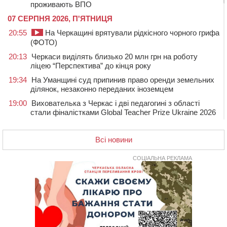
проживають ВПО
07 СЕРПНЯ 2026, П'ЯТНИЦЯ
20:55
На Черкащині врятували рідкісного чорного грифа
(ФОТО)
20:13
Черкаси виділять близько 20 млн грн на роботу
ліцею “Перспектива” до кінця року
19:34
На Уманщині суд припинив право оренди земельних
ділянок, незаконно переданих іноземцем
19:00
Вихователька з Черкас і дві педагогині з області
стали фіналістками Global Teacher Prize Ukraine 2026
18:23
Зарядка, йога, сапи та нові знайомства: у Черкасах
закрили сезон літнього табору для людей поважного
Всі новини
віку
СОЦІАЛЬНА РЕКЛАМА
17:48
“Це страшна несправедливість”: мати хворого на
СМА 13-річного хлопця із Драбівщини просить
ОВА виділити кошти на дороговартісні ліки
17:15
На Уманщині судитимуть колишню очільницю відділу
освіти через закупівлю електрики за завищеною
ціною