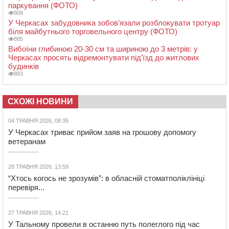
паркування (ФОТО)
908
У Черкасах забудовника зобов’язали розблокувати тротуар
біля майбутнього торговельного центру (ФОТО)
885
Вибоїни глибиною 20-30 см та шириною до 3 метрів: у
Черкасах просять відремонтувати під’їзд до житлових
будинків
883
СХОЖІ НОВИНИ
04 ТРАВНЯ 2026, 08:35
У Черкасах триває прийом заяв на грошову допомогу
ветеранам
28 ТРАВНЯ 2026, 13:59
“Хтось когось не зрозумів”: в обласній стоматполіклініці
перевіря...
27 ТРАВНЯ 2026, 14:21
У Тальному провели в останню путь полеглого під час