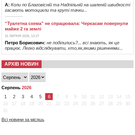
А:
Коли по Благовісній та Надпільній на шаленій швидкості
гасають мотоцикли та круті тачки...
“Туалетна схема” не спрацювала: Черкасам повернули
майже 2 га землі
31 ЛИПНЯ 2026, 13:27
Петро Борисович:
не поділились?... всі знають, як це
працює. Легко відслідкувати, хто,як,якими рішеннями...
АРХІВ НОВИН
Серпень
2026
1
2
3
4
5
6
7
8
9
10
11
12
13
14
15
16
17
18
19
20
21
22
23
24
25
26
27
28
29
30
31
Всі новини за місяць