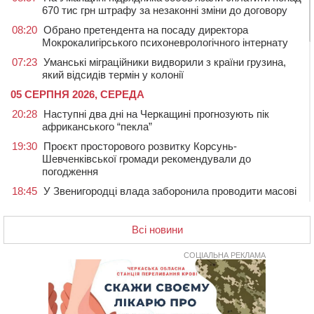
670 тис грн штрафу за незаконні зміни до договору
08:20
Обрано претендента на посаду директора
Мокрокалигірського психоневрологічного інтернату
07:23
Уманські міграційники видворили з країни грузина,
який відсидів термін у колонії
05 СЕРПНЯ 2026, СЕРЕДА
20:28
Наступні два дні на Черкащині прогнозують пік
африканського “пекла”
19:30
Проєкт просторового розвитку Корсунь-
Шевченківської громади рекомендували до
погодження
18:45
У Звенигородці влада заборонила проводити масові
заходи
18:07
Боксерка з Черкащини готується до чемпіонату
Всі новини
Європи серед молоді
17:30
На Черкащині державі повернуть понад 2,6 га земель
СОЦІАЛЬНА РЕКЛАМА
природно-заповідного фонду
16:55
На Лисянщині проведуть в останню путь
полеглого внаслідок атаки FPV-дрона воїна