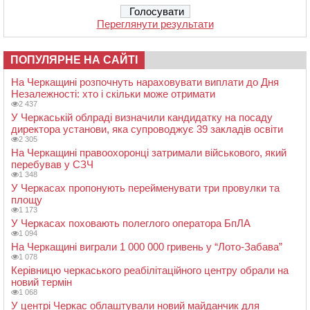
Переглянути результати
ПОПУЛЯРНЕ НА САЙТІ
На Черкащині розпочнуть нараховувати виплати до Дня
Незалежності: хто і скільки може отримати
2 437
У Черкаській облраді визначили кандидатку на посаду
директора установи, яка супроводжує 39 закладів освіти
2 305
На Черкащині правоохоронці затримали військового, який
перебував у СЗЧ
1 348
У Черкасах пропонують перейменувати три провулки та
площу
1 173
У Черкасах поховають полеглого оператора БпЛА
1 094
На Черкащині виграли 1 000 000 гривень у “Лото-Забава”
1 078
Керівницю черкаського реабілітаційного центру обрали на
новий термін
1 068
У центрі Черкас облаштували новий майданчик для