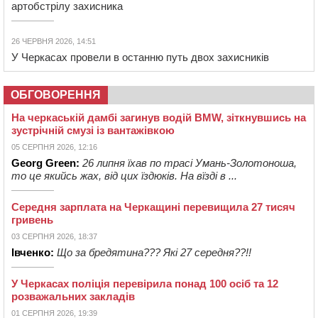
артобстрілу захисника
26 ЧЕРВНЯ 2026, 14:51
У Черкасах провели в останню путь двох захисників
ОБГОВОРЕННЯ
На черкаській дамбі загинув водій BMW, зіткнувшись на
зустрічній смузі із вантажівкою
05 СЕРПНЯ 2026, 12:16
Georg Green:
26 липня їхав по трасі Умань-Золотоноша,
то це якийсь жах, від цих їздюків. На вїзді в ...
Середня зарплата на Черкащині перевищила 27 тисяч
гривень
03 СЕРПНЯ 2026, 18:37
Івченко:
Що за бредятина??? Які 27 середня??!!
У Черкасах поліція перевірила понад 100 осіб та 12
розважальних закладів
01 СЕРПНЯ 2026, 19:39