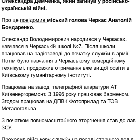
Олександра Демченка, який загинув у російсько-
українській війні.
Про це
повідомив
міський голова Черкас Анатолій
Бондаренко.
Олександр Володимирович народився у Черкасах,
навчався в Черкаській школі №7. Після школи
працював на радіозаводі до початку служби в армії.
Потім було навчання в Черкаському комерційному
технікумі, продовжив отримання вже вищої освіти в
Київському гуманітарному інституті.
Працював на заводі телеграфної апаратури АТ
Київенергоремонт. З 1996 року працював барменом.
Згодом працював на ДПВК Фотоприлад та ТОВ
Металогальва.
З початком повномасштабного вторгнення став до лав
ЗСУ.
Проходив військову службу на посаді старшого водія