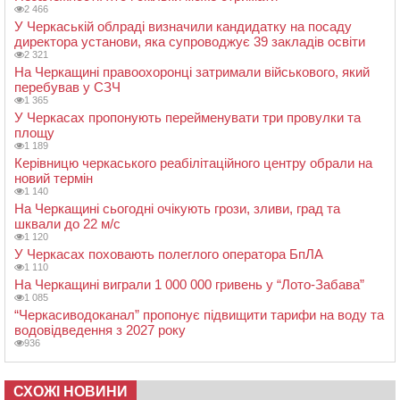
2 466
У Черкаській облраді визначили кандидатку на посаду
директора установи, яка супроводжує 39 закладів освіти
2 321
На Черкащині правоохоронці затримали військового, який
перебував у СЗЧ
1 365
У Черкасах пропонують перейменувати три провулки та
площу
1 189
Керівницю черкаського реабілітаційного центру обрали на
новий термін
1 140
На Черкащині сьогодні очікують грози, зливи, град та
шквали до 22 м/с
1 120
У Черкасах поховають полеглого оператора БпЛА
1 110
На Черкащині виграли 1 000 000 гривень у “Лото-Забава”
1 085
“Черкасиводоканал” пропонує підвищити тарифи на воду та
водовідведення з 2027 року
936
СХОЖІ НОВИНИ