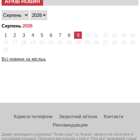
АРХІВ НОВИН
Серпень
2026
1
2
3
4
5
6
7
8
9
10
11
12
13
14
15
16
17
18
19
20
21
22
23
24
25
26
27
28
29
30
31
Всі новини за місяць
Корисні телефони
Зворотний зв’язок
Контакти
Рекламодавцям
Думки, викладені у рубриках "Точка зору" та "Блоги", можуть не збігатися із
поглядами редакції. Передрук матеріалів з сайту "Про все" можливий тільки