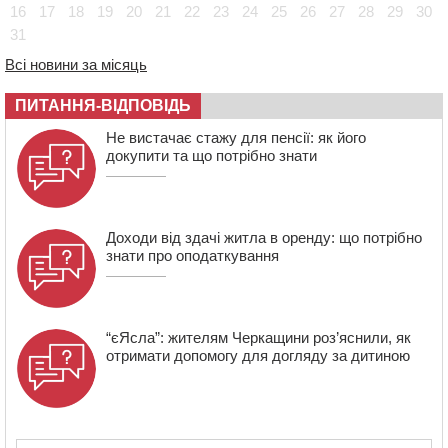
16
17
18
19
20
21
22
23
24
25
26
27
28
29
30
17:48
“Це страшна несправедливість”: мати хворого на
31
СМА 13-річного хлопця із Драбівщини просить
Всі новини за місяць
ОВА виділити кошти на дороговартісні ліки
17:15
На Уманщині судитимуть колишню очільницю відділу
ПИТАННЯ-ВІДПОВІДЬ
освіти через закупівлю електрики за завищеною
ціною
Не вистачає стажу для пенсії: як його
докупити та що потрібно знати
16:40
У Черкасах провели в останню путь двох
загиблих воїнів
Доходи від здачі житла в оренду: що потрібно
знати про оподаткування
“єЯсла”: жителям Черкащини роз’яснили, як
отримати допомогу для догляду за дитиною