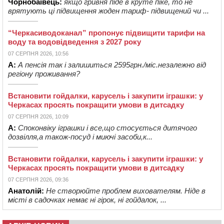
Чорнобаївець:
якщо гривня піде в круте піке, то не
врятують ці підвищення жоден тариф- підвищений чи ...
“Черкасиводоканал” пропонує підвищити тарифи на
воду та водовідведення з 2027 року
07 СЕРПНЯ 2026, 10:56
А:
А пенсія так і залишиться 2595грн./міс.незалежно від
регіону проживання?
Встановити гойдалки, карусель і закупити іграшки: у
Черкасах просять покращити умови в дитсадку
07 СЕРПНЯ 2026, 10:09
А:
Споконвіку іграшки і все,що стосується дитячого
дозвілля,а також-посуд і миючі засоби,к...
Встановити гойдалки, карусель і закупити іграшки: у
Черкасах просять покращити умови в дитсадку
07 СЕРПНЯ 2026, 09:36
Анатолій:
Не створюйте проблем вихователям. Ніде в
місті в садочках немає ні гірок, ні гойдалок, ...