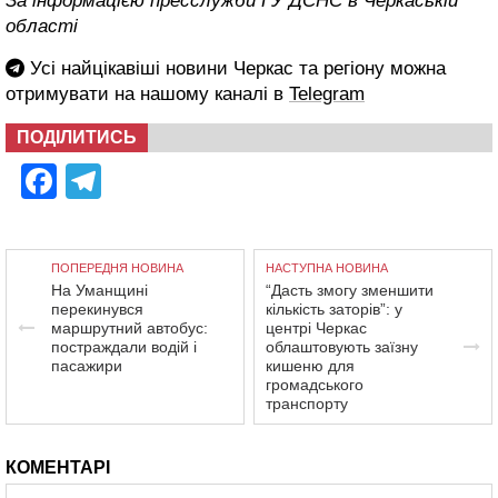
За інформацією пресслужби ГУ ДСНС в Черкаській
області
Усі найцікавіші новини Черкас та регіону можна
отримувати на нашому каналі в
Telegram
ПОДІЛИТИСЬ
Facebook
Telegram
ПОПЕРЕДНЯ НОВИНА
НАСТУПНА НОВИНА
На Уманщині
“Дасть змогу зменшити
перекинувся
кількість заторів”: у
маршрутний автобус:
центрі Черкас
постраждали водій і
облаштовують заїзну
пасажири
кишеню для
громадського
транспорту
КОМЕНТАРІ