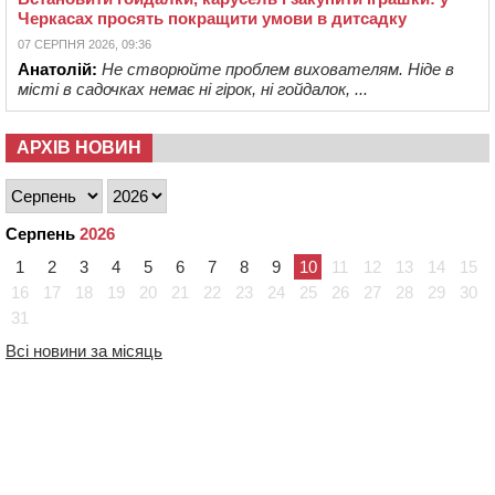
Черкасах просять покращити умови в дитсадку
07 СЕРПНЯ 2026, 09:36
Анатолій:
Не створюйте проблем вихователям. Ніде в
місті в садочках немає ні гірок, ні гойдалок, ...
АРХІВ НОВИН
Серпень
2026
1
2
3
4
5
6
7
8
9
10
11
12
13
14
15
16
17
18
19
20
21
22
23
24
25
26
27
28
29
30
31
Всі новини за місяць