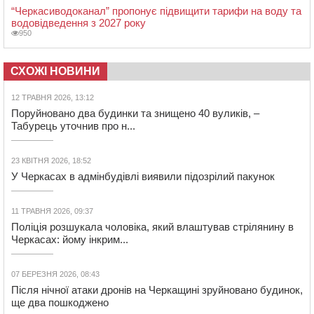
“Черкасиводоканал” пропонує підвищити тарифи на воду та
водовідведення з 2027 року
950
СХОЖІ НОВИНИ
12 ТРАВНЯ 2026, 13:12
Поруйновано два будинки та знищено 40 вуликів, –
Табурець уточнив про н...
23 КВІТНЯ 2026, 18:52
У Черкасах в адмінбудівлі виявили підозрілий пакунок
11 ТРАВНЯ 2026, 09:37
Поліція розшукала чоловіка, який влаштував стрілянину в
Черкасах: йому інкрим...
07 БЕРЕЗНЯ 2026, 08:43
Після нічної атаки дронів на Черкащині зруйновано будинок,
ще два пошкоджено