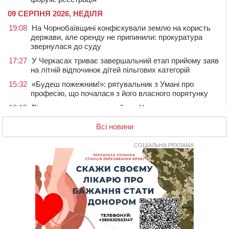
09 СЕРПНЯ 2026, НЕДІЛЯ
19:08
На Чорнобаївщині конфіскували землю на користь
держави, але оренду не припинили: прокуратура
звернулася до суду
17:27
У Черкасах триває завершальний етап прийому заяв
на літній відпочинок дітей пільгових категорій
15:32
«Будеш пожежним!»: рятувальник з Умані про
професію, що почалася з його власного порятунку
13:15
Від початку року на водоймах Черкащини загинули
37 людей, серед них 2 дітей
Всі новини
11:37
Водійка на смерть збила велосипедиста в
Черкаському районі
СОЦІАЛЬНА РЕКЛАМА
09:59
Напав на собаку з палицею та намагався наїхати на
іншу тварину: на Уманщині поліція відкрила
кримінальне провадження
08:44
Безкоштовне харчування, укриття та STEM: Черкаси
готують освітню галузь до нового навчального року
08 СЕРПНЯ 2026, СУБОТА
20:32
Черкаські вершники здобули нагороди української