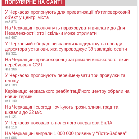
ПОПУЛЯРНЕ НА САЙТІ
У Черкасах пропонують для приватизації п’ятиповерховий
об’єкт у центрі міста
3 873
На Черкащині розпочнуть нараховувати виплати до Дня
Незалежності: хто і скільки може отримати
2 467
У Черкаській облраді визначили кандидатку на посаду
директора установи, яка супроводжує 39 закладів освіти
2 321
На Черкащині правоохоронці затримали військового, який
перебував у СЗЧ
1 366
У Черкасах пропонують перейменувати три провулки та
площу
1 189
Керівницю черкаського реабілітаційного центру обрали на
новий термін
1 140
На Черкащині сьогодні очікують грози, зливи, град та
шквали до 22 м/с
1 121
У Черкасах поховають полеглого оператора БпЛА
1 110
На Черкащині виграли 1 000 000 гривень у “Лото-Забава”
1 086