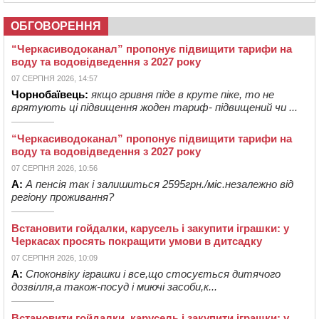
ОБГОВОРЕННЯ
“Черкасиводоканал” пропонує підвищити тарифи на
воду та водовідведення з 2027 року
07 СЕРПНЯ 2026, 14:57
Чорнобаївець:
якщо гривня піде в круте піке, то не
врятують ці підвищення жоден тариф- підвищений чи ...
“Черкасиводоканал” пропонує підвищити тарифи на
воду та водовідведення з 2027 року
07 СЕРПНЯ 2026, 10:56
А:
А пенсія так і залишиться 2595грн./міс.незалежно від
регіону проживання?
Встановити гойдалки, карусель і закупити іграшки: у
Черкасах просять покращити умови в дитсадку
07 СЕРПНЯ 2026, 10:09
А:
Споконвіку іграшки і все,що стосується дитячого
дозвілля,а також-посуд і миючі засоби,к...
Встановити гойдалки, карусель і закупити іграшки: у