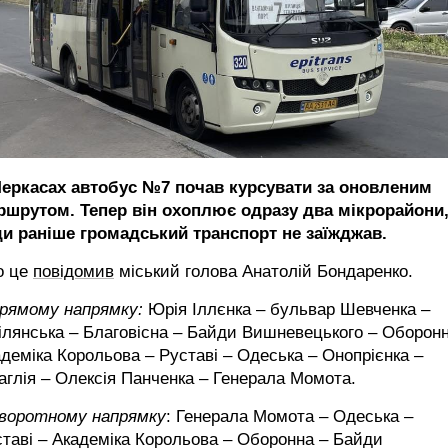
Черкасах автобус №7 почав курсувати за оновленим
ршрутом. Тепер він охоплює одразу два мікрорайони
ди раніше громадський транспорт не заїжджав.
о це
повідомив
міський голова Анатолій Бондаренко.
прямому напрямку:
Юрія Іллєнка – бульвар Шевченка –
лянська – Благовісна – Байди Вишневецького – Оборонн
деміка Корольова – Руставі – Одеська – Онопрієнка –
глія – Олексія Панченка – Генерала Момота.
зворотному напрямку
: Генерала Момота – Одеська –
таві – Академіка Корольова – Оборонна – Байди