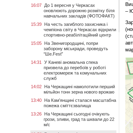
Ви
16:07
До 1 вересня у Черкасах
оновлюють дорожню розмітку біля
– Ю
навчальних закладів (ФОТОФАКТ)
Зар
15:39
На честь загиблого захисника і
(но
чемпіона світу в Черкасах відкрили
спортивно-реабілітаційний центр
(ст
авт
15:05
На Звенигородщині, попри
заборону міськради, проведуть
мар
“Ше.Fest”
14:31
У Каневі аномальна спека
призвела до перебоїв у роботі
електромереж та комунальних
служб
14:02
На Черкащині намолотили перший
мільйон тонн зерна нового врожаю
13:40
На Кам’янщині сталася масштабна
пожежа сміттєзвалища
13:26
На Черкащині сьогодні очікують
грози, зливи, град та шквали до 22
м/с