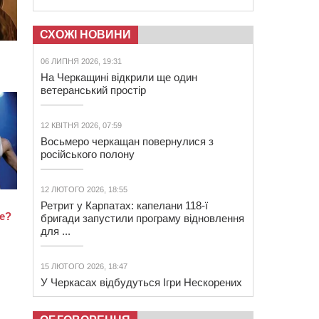
СХОЖІ НОВИНИ
06 ЛИПНЯ 2026, 19:31
На Черкащині відкрили ще один
ветеранський простір
12 КВІТНЯ 2026, 07:59
Восьмеро черкащан повернулися з
російського полону
12 ЛЮТОГО 2026, 18:55
Ретрит у Карпатах: капелани 118-ї
бригади запустили програму відновлення
для ...
15 ЛЮТОГО 2026, 18:47
У Черкасах відбудуться Ігри Нескорених