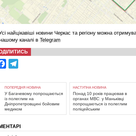
сі найцікавіші новини Черкас та регіону можна отримув
 нашому каналі в
Telegram
ОДІЛИТИСЬ
Facebook
Telegram
ПОПЕРЕДНЯ НОВИНА
НАСТУПНА НОВИНА
У Багачевому попрощаються
Понад 10 років працював в
із полеглим на
органах МВС: у Маньківці
Дніпропетровщині бойовим
попрощаються із полеглим
медиком
поліцейським
МЕНТАРІ