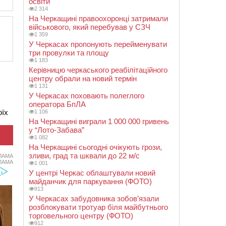
освіти
2 314
На Черкащині правоохоронці затримали
військового, який перебував у СЗЧ
1 359
У Черкасах пропонують перейменувати
три провулки та площу
1 183
Керівницю черкаського реабілітаційного
центру обрали на новий термін
1 131
У Черкасах поховають полеглого
оператора БпЛА
оїх
1 106
На Черкащині виграли 1 000 000 гривень
у “Лото-Забава”
1 082
На Черкащині сьогодні очікують грози,
зливи, град та шквали до 22 м/с
ЛАМА
ЛАМА
1 001
У центрі Черкас облаштували новий
майданчик для паркування (ФОТО)
913
У Черкасах забудовника зобов’язали
розблокувати тротуар біля майбутнього
торговельного центру (ФОТО)
912