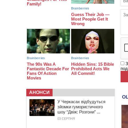
08:22
“На щиті” у Чорнобаївську
громаду повертається полеглий
біля Кліщіївки воїн
07:30
Понад 968 мільйонів гривень
земельного податку сплатили на
Черкащині
З
под
АНОНСИ
У Черкасах відбудуться
зйомки гумористичного
шоу “Двіж: Розгони” ...
03 СЕРПНЯ