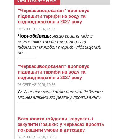
ОБГОВОРЕННЯ
“Черкасиводоканал” пропонує
підвищити тарифи на воду та
водовідведення з 2027 року
07 СЕРПНЯ 2026, 14:57
Чорнобаївець:
якщо гривня піде в
круте піке, то не врятують ці
підвищення жоден тариф- підвищений
чи ...
“Черкасиводоканал” пропонує
підвищити тарифи на воду та
водовідведення з 2027 року
07 СЕРПНЯ 2026, 10:56
А:
А пенсія так і залишиться 2595грн./
міс.незалежно від регіону проживання?
Встановити гойдалки, карусель і
закупити іграшки: у Черкасах просять
покращити умови в дитсадку
07 СЕРПНЯ 2026, 10:09