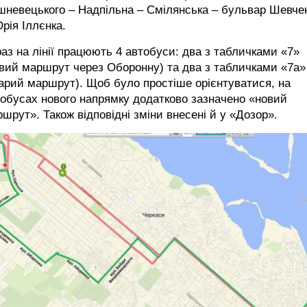
шневецького – Надпільна – Смілянська – бульвар Шевче
рія Іллєнка.
аз на лінії працюють 4 автобуси: два з табличками «7»
вий маршрут через Оборонну) та два з табличками «7а»
арий маршрут). Щоб було простіше орієнтуватися, на
обусах нового напрямку додатково зазначено «новий
шрут». Також відповідні зміни внесені й у «Дозор».