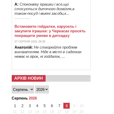
А:
Споконвіку іграшки і все,що
стосується дитячого дозвілля,а
також-посуд і миючі засоби,к...
Встановити гойдалки, карусель і
закупити іграшки: у Черкасах просять
покращити умови в дитсадку
07 СЕРПНЯ 2026, 09:36
Анатолій:
Не створюйте проблем
вихователям. Ніде в місті в садочках
немає ні гірок, ні гойдалок, ...
АРХІВ НОВИН
Серпень
2026
1
2
3
4
5
6
7
8
9
10
11
12
13
14
15
16
17
18
19
20