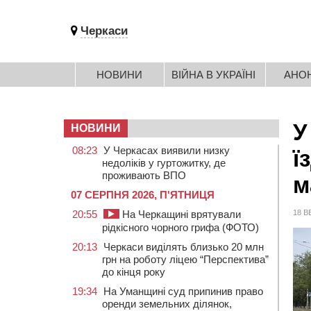
Черкаси
НОВИНИ
ВІЙНА В УКРАЇНІ
АНО
У
НОВИНИ
08:23
У Черкасах виявили низку
ї
недоліків у гуртожитку, де
проживають ВПО
м
07 СЕРПНЯ 2026, П'ЯТНИЦЯ
20:55
На Черкащині врятували
18 В
рідкісного чорного грифа (ФОТО)
20:13
Черкаси виділять близько 20 млн
грн на роботу ліцею “Перспектива”
до кінця року
19:34
На Уманщині суд припинив право
оренди земельних ділянок,