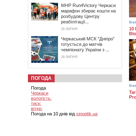
MHP Run4Victory Черкаси
марафон збирає кошти на
розбудову Центру
реабілітації...
28 ЛИПНЯ
Черкаський МСК “Дніпро”
готується до матчів
чемпіонату України з ...
28 ЛИПНЯ
ПОГОДА
Погода
Черкаси
вологість:
тиск:
вітер:
Погода на 10 днів від
sinoptik.ua