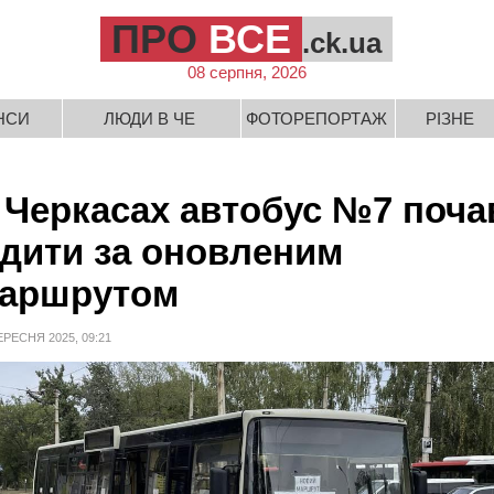
ПРО
ВСЕ
.ck.ua
08 серпня, 2026
НСИ
ЛЮДИ В ЧЕ
ФОТОРЕПОРТАЖ
РІЗНЕ
 Черкасах автобус №7 поча
здити за оновленим
аршрутом
ЕРЕСНЯ 2025, 09:21