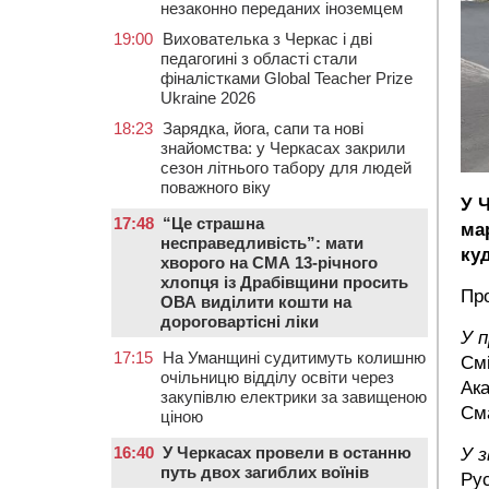
незаконно переданих іноземцем
19:00
Вихователька з Черкас і дві
педагогині з області стали
фіналістками Global Teacher Prize
Ukraine 2026
18:23
Зарядка, йога, сапи та нові
знайомства: у Черкасах закрили
сезон літнього табору для людей
поважного віку
У 
17:48
“Це страшна
ма
несправедливість”: мати
ку
хворого на СМА 13-річного
хлопця із Драбівщини просить
Пр
ОВА виділити кошти на
дороговартісні ліки
У 
17:15
На Уманщині судитимуть колишню
Смі
очільницю відділу освіти через
Ака
закупівлю електрики за завищеною
Сма
ціною
16:40
У Черкасах провели в останню
У 
путь двох загиблих воїнів
Рус