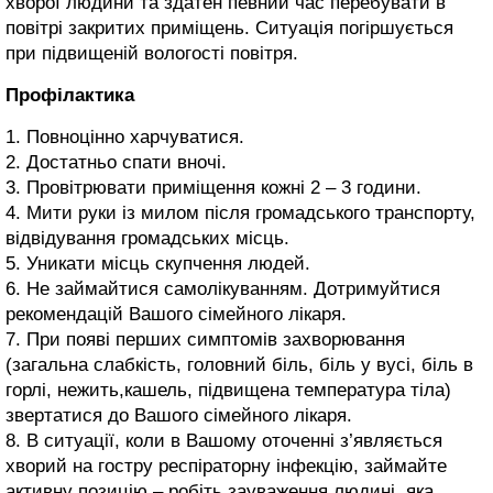
хворої людини та здатен певний час перебувати в
повітрі закритих приміщень. Ситуація погіршується
при підвищеній вологості повітря.
Профілактика
1. Повноцінно харчуватися.
2. Достатньо спати вночі.
3. Провітрювати приміщення кожні 2 – 3 години.
4. Мити руки із милом після громадського транспорту,
відвідування громадських місць.
5. Уникати місць скупчення людей.
6. Не займайтися самолікуванням. Дотримуйтися
рекомендацій Вашого сімейного лікаря.
7. При появі перших симптомів захворювання
(загальна слабкість, головний біль, біль у вусі, біль в
горлі, нежить,кашель, підвищена температура тіла)
звертатися до Вашого сімейного лікаря.
8. В ситуації, коли в Вашому оточенні з’являється
хворий на гостру респіраторну інфекцію, займайте
активну позицію – робіть зауваження людині, яка