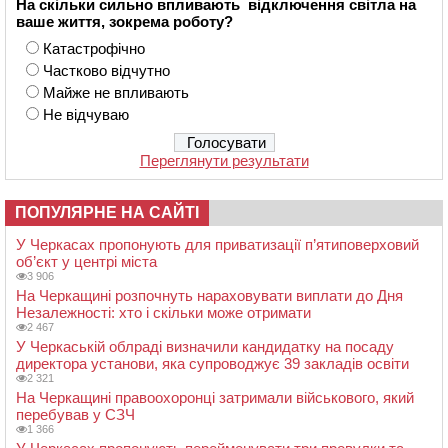
На скільки сильно впливають відключення світла на
ваше життя, зокрема роботу?
Катастрофічно
Частково відчутно
Майже не впливають
Не відчуваю
Переглянути результати
ПОПУЛЯРНЕ НА САЙТІ
У Черкасах пропонують для приватизації п’ятиповерховий
об’єкт у центрі міста
3 906
На Черкащині розпочнуть нараховувати виплати до Дня
Незалежності: хто і скільки може отримати
2 467
У Черкаській облраді визначили кандидатку на посаду
директора установи, яка супроводжує 39 закладів освіти
2 321
На Черкащині правоохоронці затримали військового, який
перебував у СЗЧ
1 366