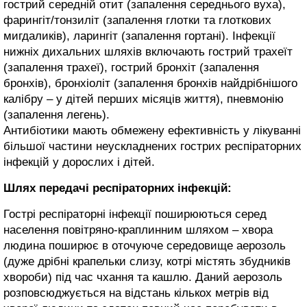
гострий середній отит (запалення середнього вуха),
фарингіт/тонзиліт (запалення глотки та глоткових
мигдаликів), ларингіт (запалення гортані). Інфекції
нижніх дихальних шляхів включають гострий трахеїт
(запалення трахеї), гострий бронхіт (запалення
бронхів), бронхіоліт (запалення бронхів найдрібнішого
калібру – у дітей перших місяців життя), пневмонію
(запалення легень).
Антибіотики мають обмежену ефективність у лікуванні
більшої частини неускладнених гострих респіраторних
інфекцій у дорослих і дітей.
Шлях передачі респіраторних інфекцій:
Гострі респіраторні інфекції поширюються серед
населення повітряно-краплинним шляхом – хвора
людина поширює в оточуюче середовище аерозоль
(дуже дрібні крапельки слизу, котрі містять збудників
хвороби) під час чхання та кашлю. Даний аерозоль
розповсюджується на відстань кількох метрів від