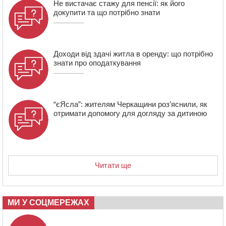
Не вистачає стажу для пенсії: як його
07 СЕРПНЯ 2026, П'ЯТНИЦЯ
докупити та що потрібно знати
20:55
На Черкащині врятували рідкісного чорного грифа
(ФОТО)
Доходи від здачі житла в оренду: що потрібно
знати про оподаткування
“єЯсла”: жителям Черкащини роз’яснили, як
отримати допомогу для догляду за дитиною
Читати ще
МИ У СОЦМЕРЕЖАХ