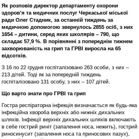
Як розповів директор департаменту охорони
здоров’я та медичних послуг Черкаської міської
ради Олег Стадник, за останній тиждень за
медичною допомогою звернулось 2855 осіб, з них
1654 – дитини, серед яких школярів – 790, що
складає 57,9 %. В порівнянні з попереднім тижнем
захворюваність на грип та ГРВІ виросла на 65
відсотків.
З 16 по 22 грудня госпіталізовано 263 особи, з них –
213 дітей. Тоді як за попередній тиждень
госпіталізовано 131 особу, з них – 107 дітей.
Що варто знати про ГРВІ та грип
Гостра респіраторна інфекція визначається як будь-яка
інфекційна хвороба верхніх або нижніх дихальних
шляхів. Інфекції верхніх дихальних шляхів включають
в себе гострий риніт (запалення носа, нежить), гострий
риносинусит (запалення носа та приносових пазух),