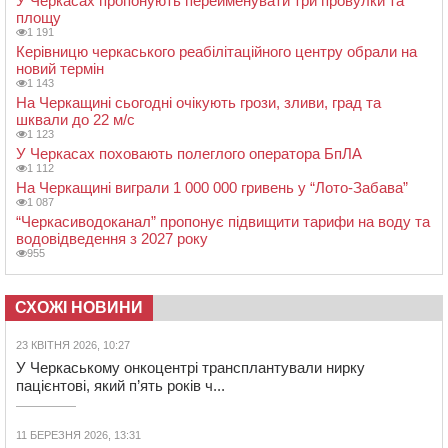
У Черкасах пропонують перейменувати три провулки та
площу
1 191
Керівницю черкаського реабілітаційного центру обрали на
новий термін
1 143
На Черкащині сьогодні очікують грози, зливи, град та
шквали до 22 м/с
1 123
У Черкасах поховають полеглого оператора БпЛА
1 112
На Черкащині виграли 1 000 000 гривень у “Лото-Забава”
1 087
“Черкасиводоканал” пропонує підвищити тарифи на воду та
водовідведення з 2027 року
955
СХОЖІ НОВИНИ
23 КВІТНЯ 2026, 10:27
У Черкаському онкоцентрі трансплантували нирку
пацієнтові, який п’ять років ч...
11 БЕРЕЗНЯ 2026, 13:31