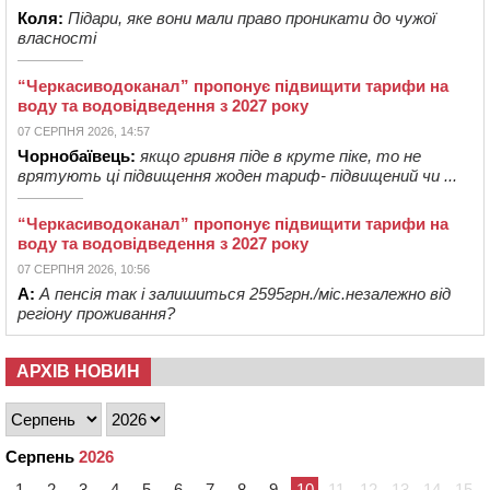
Коля:
Підари, яке вони мали право проникати до чужої
власності
“Черкасиводоканал” пропонує підвищити тарифи на
воду та водовідведення з 2027 року
07 СЕРПНЯ 2026, 14:57
Чорнобаївець:
якщо гривня піде в круте піке, то не
врятують ці підвищення жоден тариф- підвищений чи ...
“Черкасиводоканал” пропонує підвищити тарифи на
воду та водовідведення з 2027 року
07 СЕРПНЯ 2026, 10:56
А:
А пенсія так і залишиться 2595грн./міс.незалежно від
регіону проживання?
АРХІВ НОВИН
Серпень
2026
1
2
3
4
5
6
7
8
9
10
11
12
13
14
15