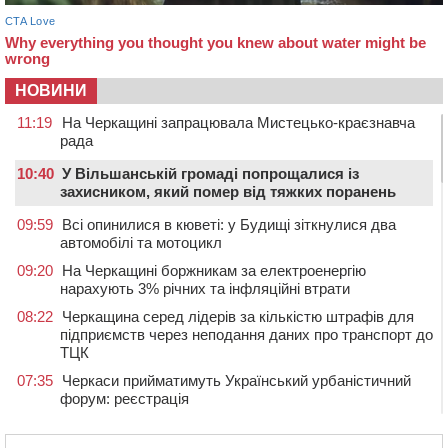
НОВИНИ
11:19
На Черкащині запрацювала Мистецько-краєзнавча
рада
10:40
У Вільшанській громаді попрощалися із
захисником, який помер від тяжких поранень
09:59
Всі опинилися в кюветі: у Будищі зіткнулися два
автомобілі та мотоцикл
09:20
На Черкащині боржникам за електроенергію
нарахують 3% річних та інфляційні втрати
08:22
Черкащина серед лідерів за кількістю штрафів для
підприємств через неподання даних про транспорт до
ТЦК
07:35
Черкаси прийматимуть Український урбаністичний
форум: реєстрація
09 СЕРПНЯ 2026, НЕДІЛЯ