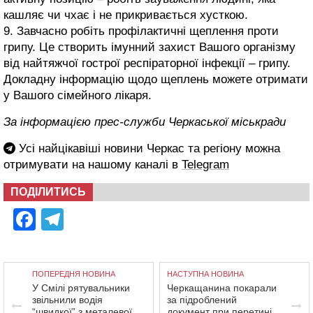
кашляє чи чхає і не прикривається хусткою.
9. Завчасно робіть профілактичні щеплення проти
грипу. Це створить імунний захист Вашого організму
від найтяжчої гострої респіраторної інфекції – грипу.
Докладну інформацію щодо щеплень можете отримати
у Вашого сімейного лікаря.
За інформацією прес-служби Черкаської міськради
Усі найцікавіші новини Черкас та регіону можна
отримувати на нашому каналі в
Telegram
ПОДІЛИТИСЬ
Facebook
Telegram
ПОПЕРЕДНЯ НОВИНА
НАСТУПНА НОВИНА
У Смілі рятувальники
Черкащанина покарали
звільнили водія
за підроблений
“швидкої” з металевої
документ при перетині