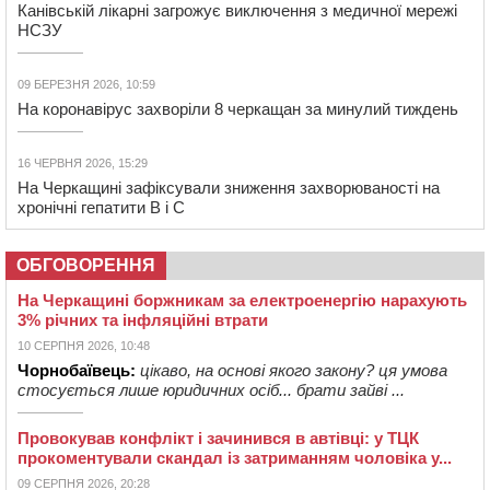
Канівській лікарні загрожує виключення з медичної мережі
НСЗУ
09 БЕРЕЗНЯ 2026, 10:59
На коронавірус захворіли 8 черкащан за минулий тиждень
16 ЧЕРВНЯ 2026, 15:29
На Черкащині зафіксували зниження захворюваності на
хронічні гепатити В і С
ОБГОВОРЕННЯ
На Черкащині боржникам за електроенергію нарахують
3% річних та інфляційні втрати
10 СЕРПНЯ 2026, 10:48
Чорнобаївець:
цікаво, на основі якого закону? ця умова
стосується лише юридичних осіб... брати зайві ...
Провокував конфлікт і зачинився в автівці: у ТЦК
прокоментували скандал із затриманням чоловіка у...
09 СЕРПНЯ 2026, 20:28