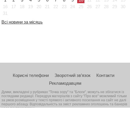
16
17
18
19
20
21
22
23
24
25
26
27
28
29
30
31
Всі новини за місяць
Корисні телефони
Зворотний зв’язок
Контакти
Рекламодавцям
Думки, викладені у рубриках "Точка зору" та "Блоги", можуть не збігатися із
поглядами редакції. Передрук матеріалів з сайту "Про все" можливий тільки
за умов розміщення у тексті прямого і активного посилання на сайт не далі
першого абзацу. Відповідальність за зміст рекламних оголошень та банерів
несе рекламодавець
© 2026, Всі права захищені