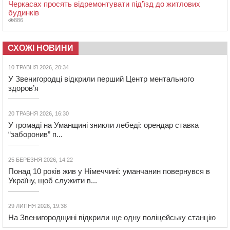
Черкасах просять відремонтувати під’їзд до житлових
будинків
886
СХОЖІ НОВИНИ
10 ТРАВНЯ 2026, 20:34
У Звенигородці відкрили перший Центр ментального
здоров’я
20 ТРАВНЯ 2026, 16:30
У громаді на Уманщині зникли лебеді: орендар ставка
“заборонив” п...
25 БЕРЕЗНЯ 2026, 14:22
Понад 10 років жив у Німеччині: уманчанин повернувся в
Україну, щоб служити в...
29 ЛИПНЯ 2026, 19:38
На Звенигородщині відкрили ще одну поліцейську станцію