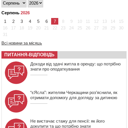
12:57
У Черкасах СБУ викрила прокремлівську
агітаторку, яка закликала до захоплення України
Серпень
2026
12:50
“Як сказати дитині, що тато загинув?”: для
1
2
3
4
5
6
7
8
9
10
11
12
13
14
15
вихователів Черкащини запускають серію унікальних
16
17
18
19
20
21
22
23
24
25
26
27
28
29
30
тренінгів
31
12:14
На Золотоніщині вже десяту добу гасять пожежу
Всі новини за місяць
торфу
11:35
Від 80 гривень за кілограм: в Україні прогнозують
ПИТАННЯ-ВІДПОВІДЬ
стрибок цін на гречку
Доходи від здачі житла в оренду: що потрібно
10:56
Захисника зі Звенигородщини, який обороняв
знати про оподаткування
Авдіївку, нагородили “Комбатантським хрестом”
“єЯсла”: жителям Черкащини роз’яснили, як
отримати допомогу для догляду за дитиною
Не вистачає стажу для пенсії: як його
докупити та що потрібно знати