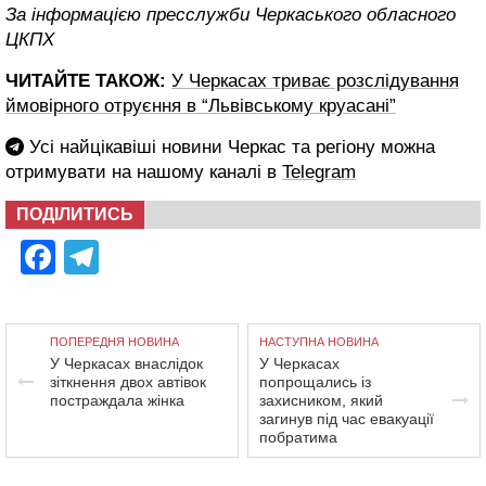
За інформацією пресслужби Черкаського обласного
ЦКПХ
ЧИТАЙТЕ ТАКОЖ:
У Черкасах триває розслідування
ймовірного отруєння в “Львівському круасані”
Усі найцікавіші новини Черкас та регіону можна
отримувати на нашому каналі в
Telegram
ПОДІЛИТИСЬ
Facebook
Telegram
ПОПЕРЕДНЯ НОВИНА
НАСТУПНА НОВИНА
У Черкасах внаслідок
У Черкасах
зіткнення двох автівок
попрощались із
постраждала жінка
захисником, який
загинув під час евакуації
побратима