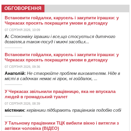
ОБГОВОРЕННЯ
Встановити гойдалки, карусель і закупити іграшки: у
Черкасах просять покращити умови в дитсадку
07 СЕРПНЯ 2026, 10:09
А:
Споконвіку іграшки і все,що стосується дитячого
дозвілля,а також-посуд і миючі засоби,к...
Встановити гойдалки, карусель і закупити іграшки: у
Черкасах просять покращити умови в дитсадку
07 СЕРПНЯ 2026, 09:36
Анатолій:
Не створюйте проблем вихователям. Ніде в
місті в садочках немає ні гірок, ні гойдалок, ...
У Черкасах звільнили працівницю, яка не впускала
людей в громадський туалет
07 СЕРПНЯ 2026, 08:39
містянин:
керівники підбирають працівників подобію собі
У Тальному працівники ТЦК вибили вікно і витягли з
автівки чоловіка (ВІДЕО)