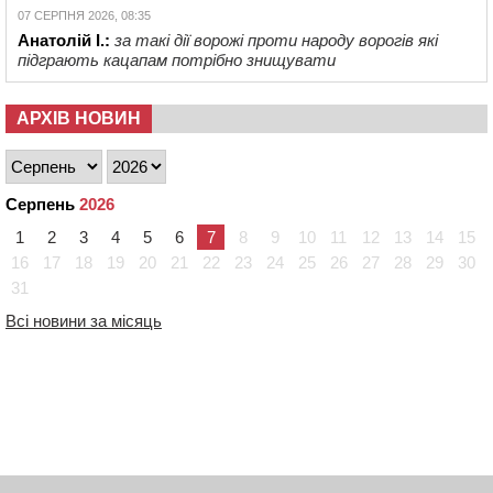
07 СЕРПНЯ 2026, 08:35
Анатолій І.:
за такі дії ворожі проти народу ворогів які
підграють кацапам потрібно знищувати
АРХІВ НОВИН
Серпень
2026
1
2
3
4
5
6
7
8
9
10
11
12
13
14
15
16
17
18
19
20
21
22
23
24
25
26
27
28
29
30
31
Всі новини за місяць