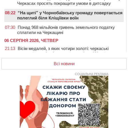
Черкасах просять покращити умови в дитсадку
08:22
“На щиті” у Чорнобаївську громаду повертається
полеглий біля Кліщіївки воїн
07:30
Понад 968 мільйонів гривень земельного податку
сплатили на Черкащині
06 СЕРПНЯ 2026, ЧЕТВЕР
21:13
Вісім медалей, з яких чотири золоті: черкаські
спортсмени тріумфували на чемпіонаті України
20:31
На Черкащині спека протримається ще день
Всі новини
20:00
Педагогів Черкас запрошують на зустріч із
переможцем Global Teacher Prize Ukraine 2023
СОЦІАЛЬНА РЕКЛАМА
19:24
У Черкасах водійка протаранила Duster, коли
здавала назад
18:50
На Черкащині з початку року зросла кількість
постраждалих від укусів тварин
18:15
Черкаська тренувальна квартира стала прикладом
для громад з усієї України
17:40
ЧНУ увійшов до 50 найпопулярніших вишів України
серед вступників