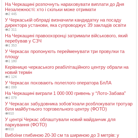
На Черкащині розпочнуть нараховувати виплати до Дня
Незалежності: хто і скільки може отримати
2 445
У Черкаській облраді визначили кандидатку на посаду
директора установи, яка супроводжує 39 закладів освіти
2 311
На Черкащині правоохоронці затримали військового, який
перебував у СЗЧ
1 353
У Черкасах пропонують перейменувати три провулки та
площу
1 180
Керівницю черкаського реабілітаційного центру обрали на
новий термін
1 124
У Черкасах поховають полеглого оператора БпЛА
1 099
На Черкащині виграли 1 000 000 гривень у “Лото-Забава”
1 079
У Черкасах забудовника зобов’язали розблокувати тротуар
біля майбутнього торговельного центру (ФОТО)
910
У центрі Черкас облаштували новий майданчик для
паркування (ФОТО)
910
Вибоїни глибиною 20-30 см та шириною до 3 метрів: у