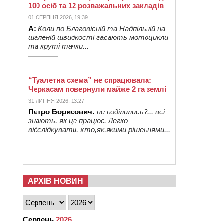
100 осіб та 12 розважальних закладів
01 СЕРПНЯ 2026, 19:39
А:
Коли по Благовісній та Надпільній на
шаленій швидкості гасають мотоцикли
та круті тачки...
“Туалетна схема” не спрацювала:
Черкасам повернули майже 2 га землі
31 ЛИПНЯ 2026, 13:27
Петро Борисович:
не поділились?... всі
знають, як це працює. Легко
відслідкувати, хто,як,якими рішеннями...
АРХІВ НОВИН
Серпень
2026