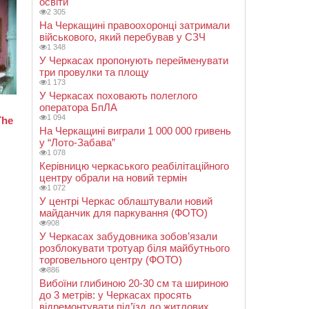
освіти
2 305
На Черкащині правоохоронці затримали
військового, який перебував у СЗЧ
1 348
У Черкасах пропонують перейменувати
три провулки та площу
1 173
У Черкасах поховають полеглого
оператора БпЛА
1 094
На Черкащині виграли 1 000 000 гривень
у “Лото-Забава”
1 078
Керівницю черкаського реабілітаційного
центру обрали на новий термін
1 072
У центрі Черкас облаштували новий
майданчик для паркування (ФОТО)
908
У Черкасах забудовника зобов’язали
розблокувати тротуар біля майбутнього
торговельного центру (ФОТО)
886
Вибоїни глибиною 20-30 см та шириною
до 3 метрів: у Черкасах просять
відремонтувати під’їзд до житлових