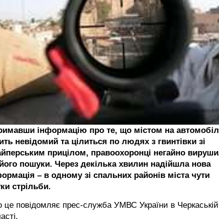
римавши інформацію про те, що містом на автомобіл
ить невідомий та цілиться по людях з гвинтівки зі
айперським прицілом, правоохоронці негайно вируш
 його пошуки. Через декілька хвилин надійшла нова
формація – в одному зі спальних районів міста чути
ки стрільби.
 це повідомляє прес-служба УМВС України в Черкаській
асті.