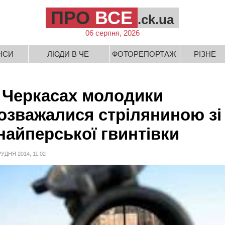
ПРО
ВСЕ
.ck.ua
06 серпня, 2026
НСИ
ЛЮДИ В ЧЕ
ФОТОРЕПОРТАЖ
РІЗНЕ
 Черкасах молодики
озважалися стріляниною зі
найперської гвинтівки
РУДНЯ 2014, 11:02