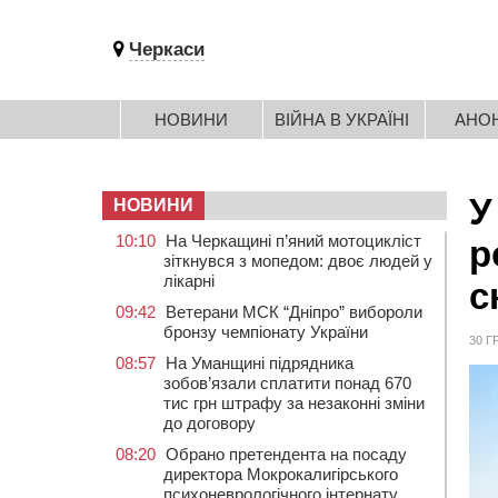
Черкаси
НОВИНИ
ВІЙНА В УКРАЇНІ
АНО
У
НОВИНИ
10:10
На Черкащині п’яний мотоцикліст
р
зіткнувся з мопедом: двоє людей у
лікарні
с
09:42
Ветерани МСК “Дніпро” вибороли
бронзу чемпіонату України
30 Г
08:57
На Уманщині підрядника
зобов’язали сплатити понад 670
тис грн штрафу за незаконні зміни
до договору
08:20
Обрано претендента на посаду
директора Мокрокалигірського
психоневрологічного інтернату