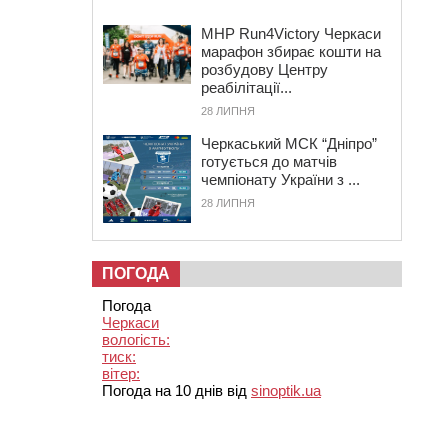
MHP Run4Victory Черкаси
марафон збирає кошти на
розбудову Центру
реабілітації...
28 ЛИПНЯ
Черкаський МСК “Дніпро”
готується до матчів
чемпіонату України з ...
28 ЛИПНЯ
ПОГОДА
Погода
Черкаси
вологість:
тиск:
вітер:
Погода на 10 днів від
sinoptik.ua