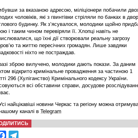
ибувши за вказаною адресою, міліціонери побачили дво
одих чоловіків, які з гвинтівки стріляли по банках в двор
лового будинку. Як з’ясувалося, молодики щойно прид
ою і таким чином перевіряли її. Хлопці навіть не
ислювалися, що їхні дії створювали реальну загрозу
ров’ю та життю пересічних громадян. Лише завдяки
адковості ніхто не постраждав.
азі зброю вилучено, молодики дають покази. За даним
том відкрито кримінальне провадження за частиною 1
тті 296 (Хуліганство) Кримінального кодексу України.
совуються всі обставини справи, досудове розслідуван
ває.
сі найцікавіші новини Черкас та регіону можна отримув
 нашому каналі в
Telegram
ОДІЛИТИСЬ
Facebook
Telegram