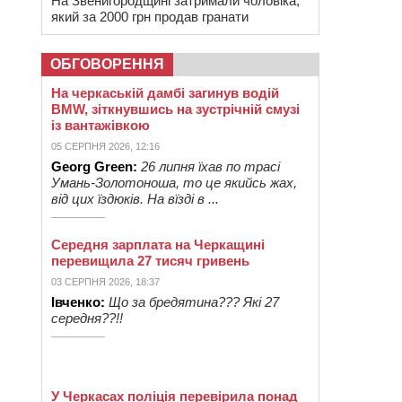
На Звенигородщині затримали чоловіка,
який за 2000 грн продав гранати
ОБГОВОРЕННЯ
На черкаській дамбі загинув водій
BMW, зіткнувшись на зустрічній смузі
із вантажівкою
05 СЕРПНЯ 2026, 12:16
Georg Green:
26 липня їхав по трасі
Умань-Золотоноша, то це якийсь жах,
від цих їздюків. На вїзді в ...
Середня зарплата на Черкащині
перевищила 27 тисяч гривень
03 СЕРПНЯ 2026, 18:37
Івченко:
Що за бредятина??? Які 27
середня??!!
У Черкасах поліція перевірила понад