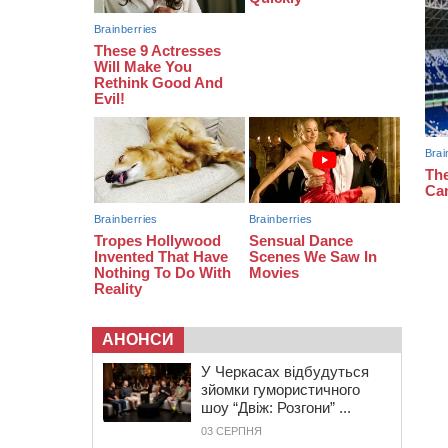
09:13
У Черкасах 18-річний хлопець
поранив себе ножем у відділенні
пошти
08:50
Керівницю черкаського
реабілітаційного центру обрали на
новий термін
АНОНСИ
У Черкасах відбудуться
зйомки гумористичного
шоу “Двіж: Розгони” ...
03 СЕРПНЯ