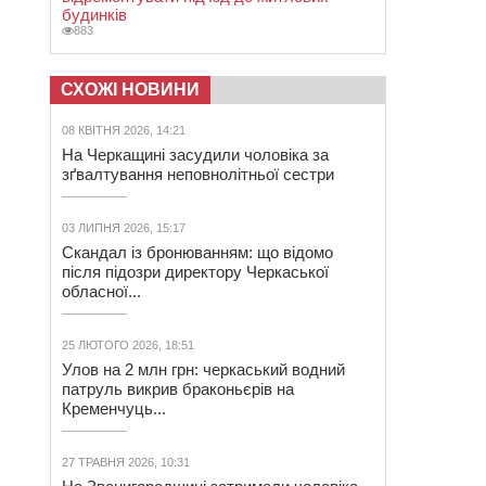
будинків
883
СХОЖІ НОВИНИ
08 КВІТНЯ 2026, 14:21
На Черкащині засудили чоловіка за
зґвалтування неповнолітньої сестри
03 ЛИПНЯ 2026, 15:17
Скандал із бронюванням: що відомо
після підозри директору Черкаської
обласної...
25 ЛЮТОГО 2026, 18:51
Улов на 2 млн грн: черкаський водний
патруль викрив браконьєрів на
Кременчуць...
27 ТРАВНЯ 2026, 10:31