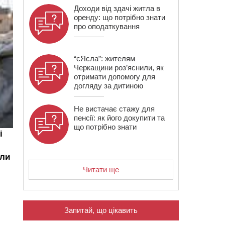
Доходи від здачі житла в
оренду: що потрібно знати
про оподаткування
“єЯсла”: жителям
Черкащини роз’яснили, як
отримати допомогу для
догляду за дитиною
Не вистачає стажу для
пенсії: як його докупити та
що потрібно знати
і
или
Читати ще
Запитай, що цікавить