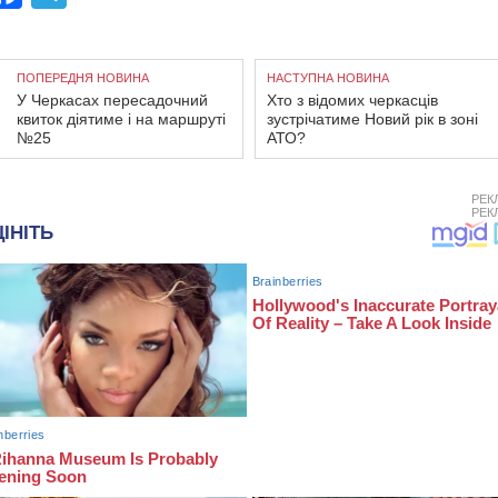
ПОПЕРЕДНЯ НОВИНА
НАСТУПНА НОВИНА
У Черкасах пересадочний
Хто з відомих черкасців
квиток діятиме і на маршруті
зустрічатиме Новий рік в зоні
№25
АТО?
РЕК
РЕК