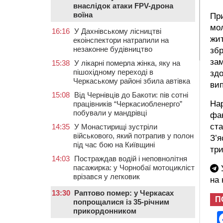
внаслідок атаки FPV-дрона
воїна
Пр
мол
16:16
У Дахнівському лісництві
жит
екоінспектори натрапили на
незаконне будівництво
збр
зам
15:38
У лікарні померла жінка, яку на
пішохідному переході в
здо
Черкаському районі збила автівка
вип
15:08
Від Чернівців до Бакоти: пів сотні
Нар
працівників “Черкасиобленерго”
побували у мандрівці
фак
ста
14:35
У Монастирищі зустріли
військового, який потрапив у полон
З’я
під час бою на Київщині
три
14:03
Постраждав водій і неповнолітня
пасажирка: у Чорнобаї мотоцикліст
У
врізався у легковик
на
13:30
Раптово помер: у Черкасах
П
попрощалися із 35-річним
прикордонником