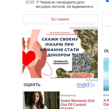
12:59
У Черкасах нагородили двох
місцевих жителів, які відмовилися
вчиняти підпали на замовлення
росіян
Всі новини
12:23
У Руськополянській громаді
оновили дорожню розмітку на
СОЦІАЛЬНА РЕКЛАМА
центральних вулицях (ФОТО)
11:48
На черкаській дамбі загинув
водій BMW, зіткнувшись на
зустрічній смузі із вантажівкою
11:14
Збитки понад 100 тисяч гривень:
на Золотоніщині правоохоронці
виявили 700 метрів
браконьєрських сіток
10:33
У Черкасах легковик зіткнувся із
вантажівкою й “відлетів” у стіну:
РЕКЛАМА
постраждав підліток
09:49
ДНК-експертиза через 21 місяць
підтвердила загибель захисника
зі Сміли