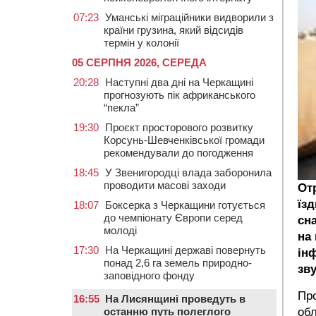
07:23
Уманські міграційники видворили з
країни грузина, який відсидів
термін у колонії
05 СЕРПНЯ 2026, СЕРЕДА
20:28
Наступні два дні на Черкащині
прогнозують пік африканського
“пекла”
19:30
Проєкт просторового розвитку
Корсунь-Шевченківської громади
рекомендували до погодження
18:45
У Звенигородці влада заборонила
проводити масові заходи
От
їзд
18:07
Боксерка з Черкащини готується
до чемпіонату Європи серед
сн
молоді
на
17:30
На Черкащині державі повернуть
ін
понад 2,6 га земель природно-
зву
заповідного фонду
Про
16:55
На Лисянщині проведуть в
останню путь полеглого
обл