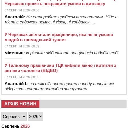
Черкасах просять покращити умови в дитсадку
07 СЕРПНЯ 2026, 09:36
Анатолій:
Не створюйте проблем вихователям. Ніде в
місті в садочках немає ні гірок, ні гойдалок, ...
У Черкасах звільнили працівницю, яка не впускала
людей в громадський туалет
07 СЕРПНЯ 2026, 08:39
містянин:
керівники підбирають працівників подобію собі
У Тальному працівники ТЦК вибили вікно і витягли з
автівки чоловіка (ВІДЕО)
07 СЕРПНЯ 2026, 08:35
Анатолій І.:
за такі дії ворожі проти народу ворогів які
підграють кацапам потрібно знищувати
АРХІВ НОВИН
Серпень
2026