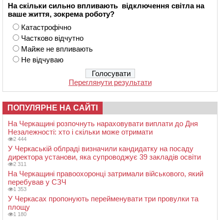
На скільки сильно впливають відключення світла на
ваше життя, зокрема роботу?
Катастрофічно
Частково відчутно
Майже не впливають
Не відчуваю
Переглянути результати
ПОПУЛЯРНЕ НА САЙТІ
На Черкащині розпочнуть нараховувати виплати до Дня
Незалежності: хто і скільки може отримати
2 444
У Черкаській облраді визначили кандидатку на посаду
директора установи, яка супроводжує 39 закладів освіти
2 311
На Черкащині правоохоронці затримали військового, який
перебував у СЗЧ
1 353
У Черкасах пропонують перейменувати три провулки та
площу
1 180