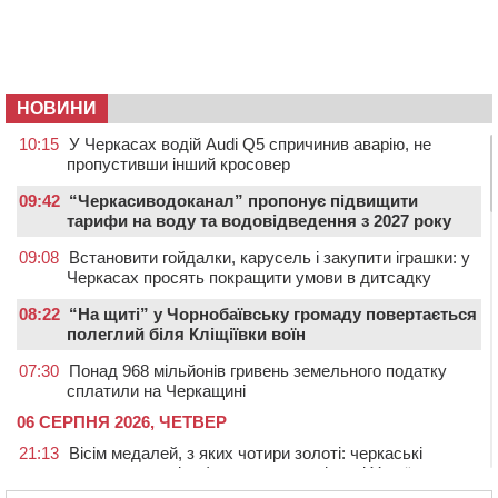
НОВИНИ
10:15
У Черкасах водій Audi Q5 спричинив аварію, не
пропустивши інший кросовер
09:42
“Черкасиводоканал” пропонує підвищити
тарифи на воду та водовідведення з 2027 року
09:08
Встановити гойдалки, карусель і закупити іграшки: у
Черкасах просять покращити умови в дитсадку
08:22
“На щиті” у Чорнобаївську громаду повертається
полеглий біля Кліщіївки воїн
07:30
Понад 968 мільйонів гривень земельного податку
сплатили на Черкащині
06 СЕРПНЯ 2026, ЧЕТВЕР
21:13
Вісім медалей, з яких чотири золоті: черкаські
спортсмени тріумфували на чемпіонаті України