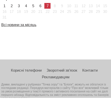
1
2
3
4
5
6
7
8
9
10
11
12
13
14
15
16
17
18
19
20
21
22
23
24
25
26
27
28
29
30
31
Всі новини за місяць
Корисні телефони
Зворотний зв’язок
Контакти
Рекламодавцям
Думки, викладені у рубриках "Точка зору" та "Блоги", можуть не збігатися із
поглядами редакції. Передрук матеріалів з сайту "Про все" можливий тільки
за умов розміщення у тексті прямого і активного посилання на сайт не далі
першого абзацу. Відповідальність за зміст рекламних оголошень та банерів
несе рекламодавець
© 2026, Всі права захищені