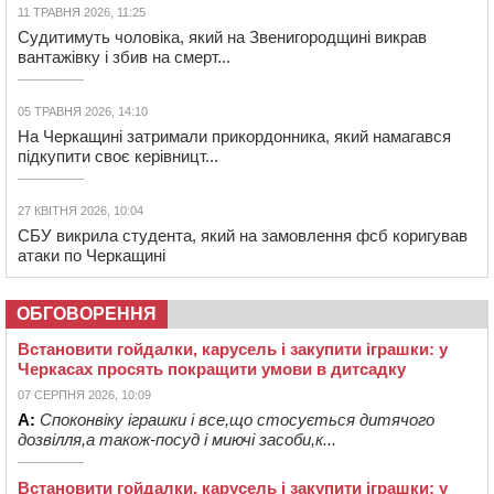
11 ТРАВНЯ 2026, 11:25
Судитимуть чоловіка, який на Звенигородщині викрав
вантажівку і збив на смерт...
05 ТРАВНЯ 2026, 14:10
На Черкащині затримали прикордонника, який намагався
підкупити своє керівницт...
27 КВІТНЯ 2026, 10:04
СБУ викрила студента, який на замовлення фсб коригував
атаки по Черкащині
ОБГОВОРЕННЯ
Встановити гойдалки, карусель і закупити іграшки: у
Черкасах просять покращити умови в дитсадку
07 СЕРПНЯ 2026, 10:09
А:
Споконвіку іграшки і все,що стосується дитячого
дозвілля,а також-посуд і миючі засоби,к...
Встановити гойдалки, карусель і закупити іграшки: у