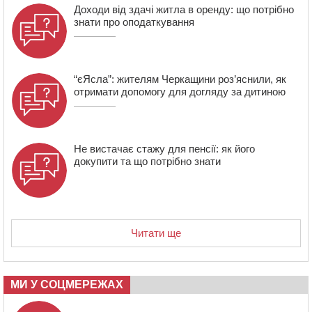
Доходи від здачі житла в оренду: що потрібно
10:56
Захисника зі Звенигородщини, який обороняв
знати про оподаткування
Авдіївку, нагородили “Комбатантським хрестом”
“єЯсла”: жителям Черкащини роз’яснили, як
отримати допомогу для догляду за дитиною
Не вистачає стажу для пенсії: як його
докупити та що потрібно знати
Читати ще
МИ У СОЦМЕРЕЖАХ