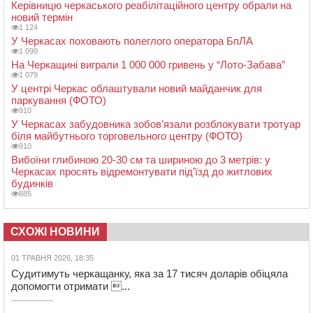
Керівницю черкаського реабілітаційного центру обрали на
новий термін
1 124
У Черкасах поховають полеглого оператора БпЛА
1 099
На Черкащині виграли 1 000 000 гривень у “Лото-Забава”
1 079
У центрі Черкас облаштували новий майданчик для
паркування (ФОТО)
910
У Черкасах забудовника зобов’язали розблокувати тротуар
біля майбутнього торговельного центру (ФОТО)
910
Вибоїни глибиною 20-30 см та шириною до 3 метрів: у
Черкасах просять відремонтувати під’їзд до житлових
будинків
885
СХОЖІ НОВИНИ
01 ТРАВНЯ 2026, 18:35
Судитимуть черкащанку, яка за 17 тисяч доларів обіцяла
допомогти отримати ...