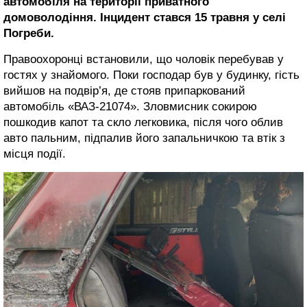
автомобіля на території приватного
домоволодіння. Інцидент стався 15 травня у селі
Погреби.
Правоохоронці встановили, що чоловік перебував у
гостях у знайомого. Поки господар був у будинку, гість
вийшов на подвір’я, де стояв припаркований
автомобіль «ВАЗ-21074». Зловмисник сокирою
пошкодив капот та скло легковика, після чого облив
авто пальним, підпалив його запальничкою та втік з
місця події.