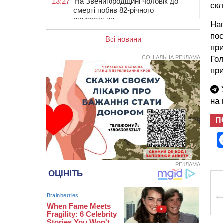
13:27
На Звенигородщині чоловік до
скл
смерті побив 82-річного
односельця
На
12:57
У Черкасах СБУ викрила
пос
Всі новини
прокремлівську агітаторку, яка
пр
закликала до захоплення
СОЦІАЛЬНА РЕКЛАМА
Го
України
при
12:50
“Як сказати дитині, що тато
загинув?”: для вихователів
У
Черкащини запускають серію
на
унікальних тренінгів
П
12:14
На Золотоніщині вже десяту
добу гасять пожежу торфу
11:35
Від 80 гривень за кілограм: в
Україні прогнозують стрибок цін на
РЕКЛАМА
гречку
10:56
Захисника зі Звенигородщини,
який обороняв Авдіївку,
нагородили “Комбатантським
хрестом”
10:10
На Черкащині п’яний мотоцикліст