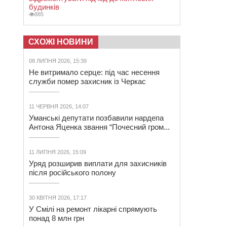
будинків
885
СХОЖІ НОВИНИ
08 ЛИПНЯ 2026, 15:39
Не витримало серце: під час несення
служби помер захисник із Черкас
11 ЧЕРВНЯ 2026, 14:07
Уманські депутати позбавили нардепа
Антона Яценка звання “Почесний гром...
11 ЛИПНЯ 2026, 15:09
Уряд розширив виплати для захисників
після російського полону
30 КВІТНЯ 2026, 17:17
У Смілі на ремонт лікарні спрямують
понад 8 млн грн