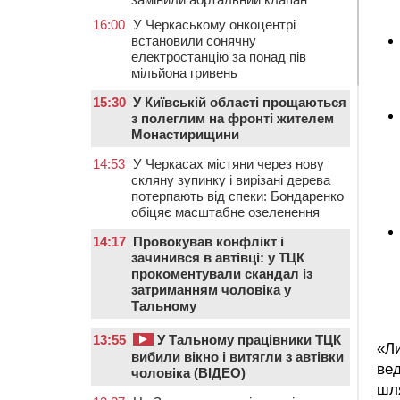
16:00
У Черкаському онкоцентрі
встановили сонячну
електростанцію за понад пів
мільйона гривень
15:30
У Київській області прощаються
з полеглим на фронті жителем
Монастирищини
14:53
У Черкасах містяни через нову
скляну зупинку і вирізані дерева
потерпають від спеки: Бондаренко
обіцяє масштабне озеленення
14:17
Провокував конфлікт і
зачинився в автівці: у ТЦК
прокоментували скандал із
затриманням чоловіка у
Тальному
13:55
У Тальному працівники ТЦК
«Ли
вибили вікно і витягли з автівки
вед
чоловіка (ВІДЕО)
шля