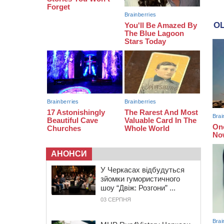
зіткнувся з мопедом: двоє людей у
лікарні
09:42
Ветерани МСК “Дніпро” вибороли
бронзу чемпіонату України
08:57
На Уманщині підрядника
зобов’язали сплатити понад 670
тис грн штрафу за незаконні зміни
до договору
АНОНСИ
У Черкасах відбудуться
зйомки гумористичного
шоу “Двіж: Розгони” ...
03 СЕРПНЯ