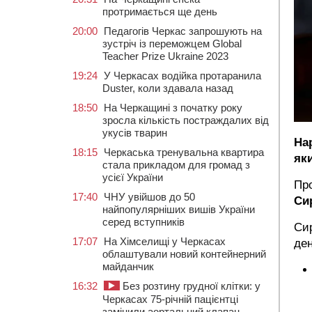
протримається ще день
20:00
Педагогів Черкас запрошують на
зустріч із переможцем Global
Teacher Prize Ukraine 2023
19:24
У Черкасах водійка протаранила
Duster, коли здавала назад
18:50
На Черкащині з початку року
зросла кількість постраждалих від
укусів тварин
На
18:15
Черкаська тренувальна квартира
яки
стала прикладом для громад з
усієї України
Пр
17:40
ЧНУ увійшов до 50
Си
найпопулярніших вишів України
серед вступників
Сир
17:07
На Хімселищі у Черкасах
ден
облаштували новий контейнерний
майданчик
16:32
Без розтину грудної клітки: у
Черкасах 75-річній пацієнтці
замінили аортальний клапан