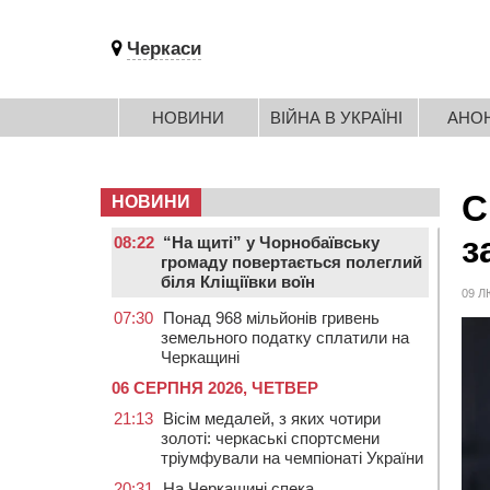
Черкаси
НОВИНИ
ВІЙНА В УКРАЇНІ
АНО
С
НОВИНИ
з
08:22
“На щиті” у Чорнобаївську
громаду повертається полеглий
біля Кліщіївки воїн
09 Л
07:30
Понад 968 мільйонів гривень
земельного податку сплатили на
Черкащині
06 СЕРПНЯ 2026, ЧЕТВЕР
21:13
Вісім медалей, з яких чотири
золоті: черкаські спортсмени
тріумфували на чемпіонаті України
20:31
На Черкащині спека