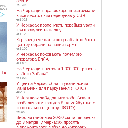
освіти
2 310
ЛАМА
ЛАМА
На Черкащині правоохоронці затримали
військового, який перебував у СЗЧ
1 352
У Черкасах пропонують перейменувати
три провулки та площу
1 179
Керівницю черкаського реабілітаційного
центру обрали на новий термін
1 120
У Черкасах поховають полеглого
оператора БпЛА
1 099
На Черкащині виграли 1 000 000 гривень
у “Лото-Забава”
1 079
У центрі Черкас облаштували новий
майданчик для паркування (ФОТО)
910
У Черкасах забудовника зобов’язали
розблокувати тротуар біля майбутнього
торговельного центру (ФОТО)
906
Вибоїни глибиною 20-30 см та шириною
до 3 метрів: у Черкасах просять
відремонтувати під’їзд до житлових