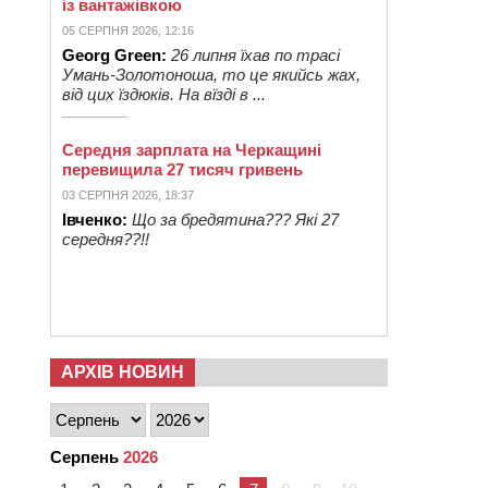
із вантажівкою
05 СЕРПНЯ 2026, 12:16
Georg Green:
26 липня їхав по трасі
Умань-Золотоноша, то це якийсь жах,
від цих їздюків. На вїзді в ...
Середня зарплата на Черкащині
перевищила 27 тисяч гривень
03 СЕРПНЯ 2026, 18:37
Івченко:
Що за бредятина??? Які 27
середня??!!
АРХІВ НОВИН
Серпень
2026