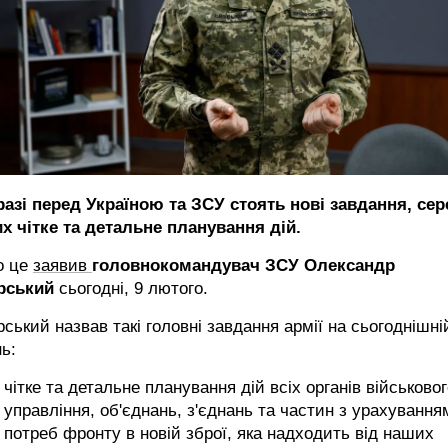
разі перед Україною та ЗСУ стоять нові завдання, сер
х чітке та детальне планування дій.
о це
заявив
головнокомандувач ЗСУ Олександр
рський
сьогодні, 9 лютого.
ський назвав такі головні завдання армії на сьогоднішні
ь:
чітке та детальне планування дій всіх органів військово
управління, об'єднань, з'єднань та частин з урахування
потреб фронту в новій зброї, яка надходить від наших