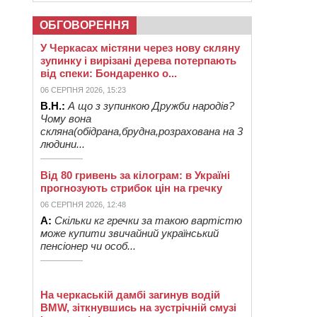
ОБГОВОРЕННЯ
У Черкасах містяни через нову скляну
зупинку і вирізані дерева потерпають
від спеки: Бондаренко о...
06 СЕРПНЯ 2026, 15:23
В.Н.:
А що з зупинкою Дружби народів?
Чому вона
скляна(обідрана,брудна,розрахована на 3
людини...
Від 80 гривень за кілограм: в Україні
прогнозують стрибок цін на гречку
06 СЕРПНЯ 2026, 12:48
А:
Скільки кг гречки за такою вартістю
може купити звичайний український
пенсіонер чи особ...
На черкаській дамбі загинув водій
BMW, зіткнувшись на зустрічній смузі