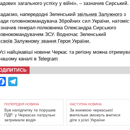
адових загального успіху у війні», – зазначив Сирський.
гадаємо, напередодні Зеленський
звільнив Залужного
з
ади головнокомандувача Збройних сил України, натоміс
изначив генерал-полковника Олександра Сирського
ловнокомандувачем ЗСУ. Водночас Зеленський
своїв Залужному звання Героя України.
сі найцікавіші новини Черкас та регіону можна отримув
 нашому каналі в
Telegram
ОДІЛИТИСЬ
Facebook
Telegram
ПОПЕРЕДНЯ НОВИНА
НАСТУПНА НОВИНА
Був напідпитку та порушив
За книжкою черкаської
ПДР: у Черкасах патрульні
вчительки зможуть вчитися
затримали водія
діти з усієї України