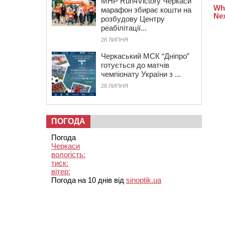
MHP Run4Victory Черкаси
марафон збирає кошти на
розбудову Центру
реабілітації...
28 ЛИПНЯ
Черкаський МСК “Дніпро”
готується до матчів
чемпіонату України з ...
28 ЛИПНЯ
ПОГОДА
Погода
Черкаси
вологість:
тиск:
вітер:
Погода на 10 днів від
sinoptik.ua