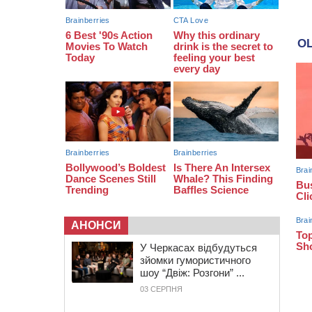
з полеглим на фронті жителем
Монастирищини
АНОНСИ
У Черкасах відбудуться
зйомки гумористичного
шоу “Двіж: Розгони” ...
03 СЕРПНЯ