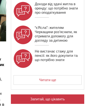
Доходи від здачі житла в
оренду: що потрібно знати
про оподаткування
“єЯсла”: жителям
Черкащини роз’яснили, як
отримати допомогу для
догляду за дитиною
Не вистачає стажу для
пенсії: як його докупити та
у
що потрібно знати
ик
і.
Читати ще
и
а
Запитай, що цікавить
н в