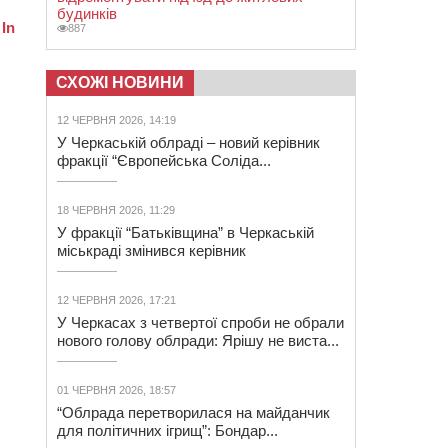
будинків
887
СХОЖІ НОВИНИ
12 ЧЕРВНЯ 2026, 14:19
У Черкаській облраді – новий керівник
фракції “Європейська Соліда...
18 ЧЕРВНЯ 2026, 11:29
У фракції “Батьківщина” в Черкаській
міськраді змінився керівник
12 ЧЕРВНЯ 2026, 17:21
У Черкасах з четвертої спроби не обрали
нового голову облради: Ярішу не виста...
01 ЧЕРВНЯ 2026, 18:57
“Облрада перетворилася на майданчик
для політичних ігрищ”: Бондар...