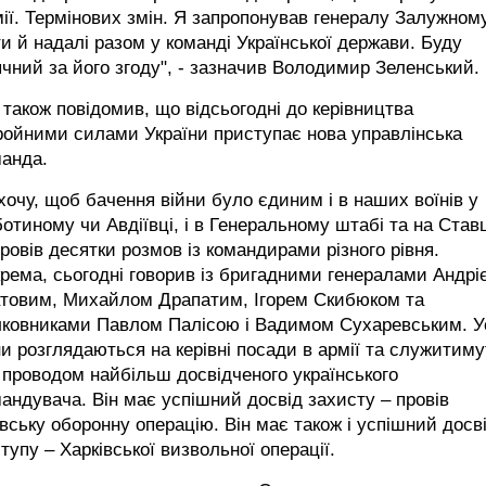
ії. Термінових змін. Я запропонував генералу Залужном
и й надалі разом у команді Української держави. Буду
чний за його згоду", - зазначив Володимир Зеленський.
 також повідомив, що відсьогодні до керівництва
ройними силами України приступає нова управлінська
манда.
хочу, щоб бачення війни було єдиним і в наших воїнів у
отиному чи Авдіївці, і в Генеральному штабі та на Ставц
ровів десятки розмов із командирами різного рівня.
рема, сьогодні говорив із бригадними генералами Андрі
атовим, Михайлом Драпатим, Ігорем Скибюком та
лковниками Павлом Палісою і Вадимом Сухаревським. У
и розглядаються на керівні посади в армії та служитиму
 проводом найбільш досвідченого українського
андувача. Він має успішний досвід захисту – провів
вську оборонну операцію. Він має також і успішний досв
тупу – Харківської визвольної операції.