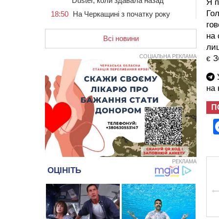
Duster, коли здавала назад
Я п
Гол
18:50
На Черкащині з початку року
зросла кількість постраждалих від
гов
укусів тварин
на 
Всі новини
18:15
Черкаська тренувальна квартира
лиш
стала прикладом для громад з
СОЦІАЛЬНА РЕКЛАМА
є З
усієї України
17:40
ЧНУ увійшов до 50
У
найпопулярніших вишів України
на
серед вступників
П
17:07
На Хімселищі у Черкасах
облаштували новий контейнерний
майданчик
16:32
Без розтину грудної клітки: у
Черкасах 75-річній пацієнтці
замінили аортальний клапан
РЕКЛАМА
16:00
У Черкаському онкоцентрі
встановили сонячну
електростанцію за понад пів
мільйона гривень
15:30
У Київській області прощаються