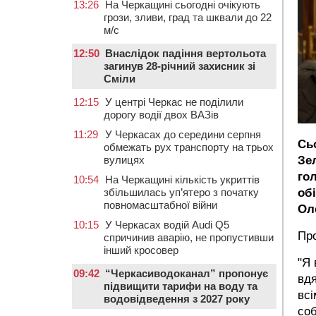
13:26
На Черкащині сьогодні очікують
грози, зливи, град та шквали до 22
м/с
12:50
Внаслідок падіння вертольота
загинув 28-річний захисник зі
Сміли
12:15
У центрі Черкас не поділили
дорогу водії двох ВАЗів
11:29
У Черкасах до середини серпня
Сь
обмежать рух транспорту на трьох
вулицях
Зе
го
10:54
На Черкащині кількість укриттів
збільшилась уп’ятеро з початку
об
повномасштабної війни
Ол
10:15
У Черкасах водій Audi Q5
Про
спричинив аварію, не пропустивши
інший кросовер
"Я 
09:42
“Черкасиводоканал” пропонує
вдя
підвищити тарифи на воду та
всі
водовідведення з 2027 року
соб