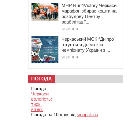
MHP Run4Victory Черкаси
марафон збирає кошти на
розбудову Центру
реабілітації...
28 ЛИПНЯ
Черкаський МСК “Дніпро”
готується до матчів
чемпіонату України з ...
28 ЛИПНЯ
ПОГОДА
Погода
Черкаси
вологість:
тиск:
вітер:
Погода на 10 днів від
sinoptik.ua