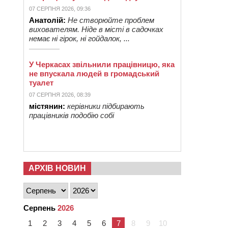
07 СЕРПНЯ 2026, 09:36
Анатолій:
Не створюйте проблем
вихователям. Ніде в місті в садочках
немає ні гірок, ні гойдалок, ...
У Черкасах звільнили працівницю, яка
не впускала людей в громадський
туалет
07 СЕРПНЯ 2026, 08:39
містянин:
керівники підбирають
працівників подобію собі
АРХІВ НОВИН
Серпень
2026
1
2
3
4
5
6
7
8
9
10