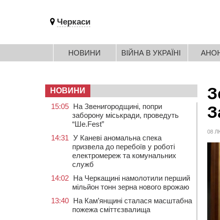
Черкаси
НОВИНИ
ВІЙНА В УКРАЇНІ
АНО
З
НОВИНИ
15:05
На Звенигородщині, попри
З
заборону міськради, проведуть
“Ше.Fest”
08 Л
14:31
У Каневі аномальна спека
призвела до перебоїв у роботі
електромереж та комунальних
служб
14:02
На Черкащині намолотили перший
мільйон тонн зерна нового врожаю
13:40
На Кам’янщині сталася масштабна
пожежа сміттєзвалища