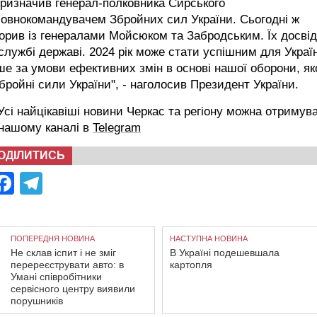
ризначив генерал-полковника Сирського
овнокомандувачем Збройних сил України. Сьогодні ж
орив із генералами Мойсюком та Забродським. Їх досвід
службі державі. 2024 рік може стати успішним для Украї
е за умови ефективних змін в основі нашої оборони, я
бройні сили України", - наголосив Президент України.
сі найцікавіші новини Черкас та регіону можна отримув
 нашому каналі в
Telegram
ОДІЛИТИСЬ
Facebook
Telegram
ПОПЕРЕДНЯ НОВИНА
НАСТУПНА НОВИНА
Не склав іспит і не зміг
В Україні подешевшала
перереєструвати авто: в
картопля
Умані співробітники
сервісного центру виявили
порушників