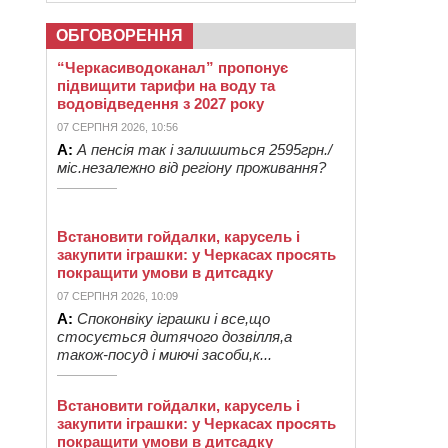
ОБГОВОРЕННЯ
“Черкасиводоканал” пропонує
підвищити тарифи на воду та
водовідведення з 2027 року
07 СЕРПНЯ 2026, 10:56
А:
А пенсія так і залишиться 2595грн./
міс.незалежно від регіону проживання?
Встановити гойдалки, карусель і
закупити іграшки: у Черкасах просять
покращити умови в дитсадку
07 СЕРПНЯ 2026, 10:09
А:
Споконвіку іграшки і все,що
стосується дитячого дозвілля,а
також-посуд і миючі засоби,к...
Встановити гойдалки, карусель і
закупити іграшки: у Черкасах просять
покращити умови в дитсадку