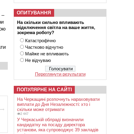
ОПИТУВАННЯ
 –
ни
На скільки сильно впливають
відключення світла на ваше життя,
кою
зокрема роботу?
Катастрофічно
ати
Частково відчутно
Майже не впливають
Не відчуваю
Переглянути результати
ПОПУЛЯРНЕ НА САЙТІ
На Черкащині розпочнуть нараховувати
виплати до Дня Незалежності: хто і
скільки може отримати
2 447
У Черкаській облраді визначили
кандидатку на посаду директора
установи, яка супроводжує 39 закладів