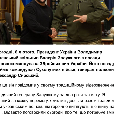
огодні, 8 лютого, Президент України Володимир
ленський звільнив
Валерія Залужного з посади
ловнокомандувача Збройних сил України. Його посад
ійме командувач Сухопутних військ, генерал-полковн
ександр Сирський.
 це він повідомив у своєму традиційному
відеозверненн
вдячний генералу Залужному за два роки захисту. Я
чний за кожну перемогу, яких ми досягли разом і завдяк
м українським воїнам, які героїчно витягують цю війну н
і. Відверто поговорили сьогодні про те, що потребує змі