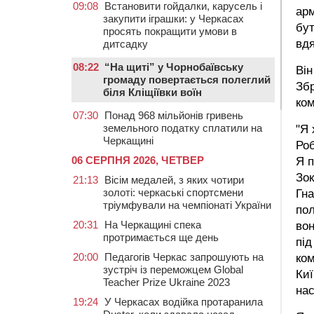
09:08
Встановити гойдалки, карусель і
арм
закупити іграшки: у Черкасах
бут
просять покращити умови в
вдя
дитсадку
08:22
“На щиті” у Чорнобаївську
Він
громаду повертається полеглий
Зб
біля Кліщіївки воїн
ко
07:30
Понад 968 мільйонів гривень
земельного податку сплатили на
"Я 
Черкащині
Роб
06 СЕРПНЯ 2026, ЧЕТВЕР
Я п
Зок
21:13
Вісім медалей, з яких чотири
золоті: черкаські спортсмени
Гн
тріумфували на чемпіонаті України
по
20:31
На Черкащині спека
вон
протримається ще день
під
20:00
Педагогів Черкас запрошують на
ком
зустріч із переможцем Global
Киї
Teacher Prize Ukraine 2023
нас
19:24
У Черкасах водійка протаранила