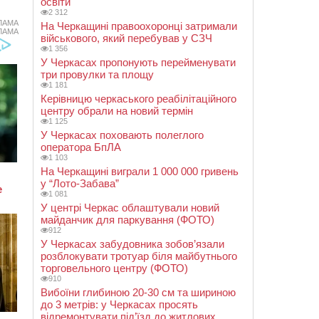
освіти
2 312
ЛАМА
На Черкащині правоохоронці затримали
ЛАМА
військового, який перебував у СЗЧ
1 356
У Черкасах пропонують перейменувати
три провулки та площу
1 181
Керівницю черкаського реабілітаційного
центру обрали на новий термін
1 125
У Черкасах поховають полеглого
оператора БпЛА
1 103
На Черкащині виграли 1 000 000 гривень
у “Лото-Забава”
1 081
У центрі Черкас облаштували новий
майданчик для паркування (ФОТО)
912
У Черкасах забудовника зобов’язали
розблокувати тротуар біля майбутнього
торговельного центру (ФОТО)
910
Вибоїни глибиною 20-30 см та шириною
до 3 метрів: у Черкасах просять
відремонтувати під’їзд до житлових