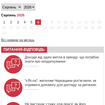
“відлетів” у стіну: постраждав підліток
09:49
ДНК-експертиза через 21 місяць підтвердила
загибель захисника зі Сміли
Серпень
2026
09:13
У Черкасах 18-річний хлопець поранив себе ножем у
1
2
3
4
5
6
7
8
9
10
11
12
13
14
15
відділенні пошти
16
17
18
19
20
21
22
23
24
25
26
27
28
29
30
08:50
Керівницю черкаського реабілітаційного центру
31
обрали на новий термін
Всі новини за місяць
08:11
Вчителька зі Сміли увійшла до півфіналу Global
Teacher Prize Ukraine 2026
ПИТАННЯ-ВІДПОВІДЬ
07:29
По 5 тисяч гривень на підготовку до школи: як
оформити “Пакунок школяра”
Доходи від здачі житла в оренду: що потрібно
знати про оподаткування
“єЯсла”: жителям Черкащини роз’яснили, як
отримати допомогу для догляду за дитиною
Не вистачає стажу для пенсії: як його