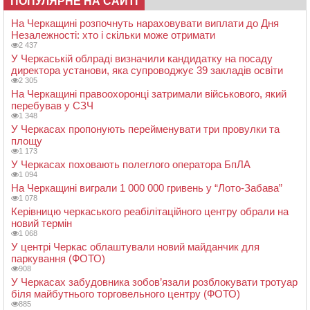
ПОПУЛЯРНЕ НА САЙТІ
На Черкащині розпочнуть нараховувати виплати до Дня
Незалежності: хто і скільки може отримати
2 437
У Черкаській облраді визначили кандидатку на посаду
директора установи, яка супроводжує 39 закладів освіти
2 305
На Черкащині правоохоронці затримали військового, який
перебував у СЗЧ
1 348
У Черкасах пропонують перейменувати три провулки та
площу
1 173
У Черкасах поховають полеглого оператора БпЛА
1 094
На Черкащині виграли 1 000 000 гривень у “Лото-Забава”
1 078
Керівницю черкаського реабілітаційного центру обрали на
новий термін
1 068
У центрі Черкас облаштували новий майданчик для
паркування (ФОТО)
908
У Черкасах забудовника зобов’язали розблокувати тротуар
біля майбутнього торговельного центру (ФОТО)
885