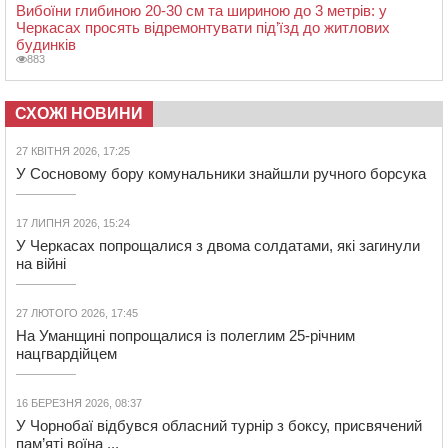
Вибоїни глибиною 20-30 см та шириною до 3 метрів: у
Черкасах просять відремонтувати під’їзд до житлових
будинків
883
СХОЖІ НОВИНИ
27 КВІТНЯ 2026, 17:25
У Сосновому бору комунальники знайшли ручного борсука
17 ЛИПНЯ 2026, 15:24
У Черкасах попрощалися з двома солдатами, які загинули
на війні
27 ЛЮТОГО 2026, 17:45
На Уманщині попрощалися із полеглим 25-річним
нацгвардійцем
16 БЕРЕЗНЯ 2026, 08:37
У Чорнобаї відбувся обласний турнір з боксу, присвячений
пам’яті воїна ...