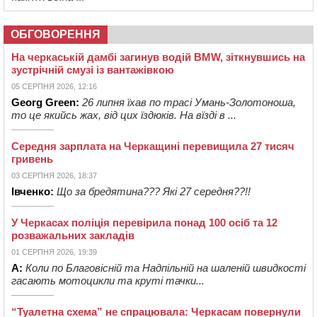
ОБГОВОРЕННЯ
На черкаській дамбі загинув водій BMW, зіткнувшись на
зустрічній смузі із вантажівкою
05 СЕРПНЯ 2026, 12:16
Georg Green:
26 липня їхав по трасі Умань-Золотоноша,
то це якийсь жах, від цих їздюків. На вїзді в ...
Середня зарплата на Черкащині перевищила 27 тисяч
гривень
03 СЕРПНЯ 2026, 18:37
Івченко:
Що за бредятина??? Які 27 середня??!!
У Черкасах поліція перевірила понад 100 осіб та 12
розважальних закладів
01 СЕРПНЯ 2026, 19:39
А:
Коли по Благовісній та Надпільній на шаленій швидкості
гасають мотоцикли та круті тачки...
“Туалетна схема” не спрацювала: Черкасам повернули