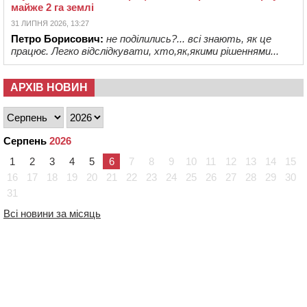
майже 2 га землі
31 ЛИПНЯ 2026, 13:27
Петро Борисович:
не поділились?... всі знають, як це
працює. Легко відслідкувати, хто,як,якими рішеннями...
АРХІВ НОВИН
Серпень
2026
1
2
3
4
5
6
7
8
9
10
11
12
13
14
15
16
17
18
19
20
21
22
23
24
25
26
27
28
29
30
31
Всі новини за місяць