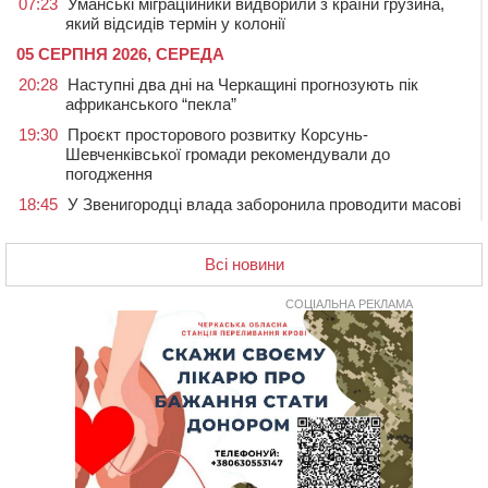
07:23
Уманські міграційники видворили з країни грузина,
який відсидів термін у колонії
05 СЕРПНЯ 2026, СЕРЕДА
20:28
Наступні два дні на Черкащині прогнозують пік
африканського “пекла”
19:30
Проєкт просторового розвитку Корсунь-
Шевченківської громади рекомендували до
погодження
18:45
У Звенигородці влада заборонила проводити масові
заходи
18:07
Боксерка з Черкащини готується до чемпіонату
Всі новини
Європи серед молоді
17:30
На Черкащині державі повернуть понад 2,6 га земель
СОЦІАЛЬНА РЕКЛАМА
природно-заповідного фонду
16:55
На Лисянщині проведуть в останню путь
полеглого внаслідок атаки FPV-дрона воїна
16:16
У Дахнівському лісництві екоінспектори натрапили на
незаконне будівництво
15:38
У лікарні померла жінка, яку на пішохідному переході
в Черкаському районі збила автівка