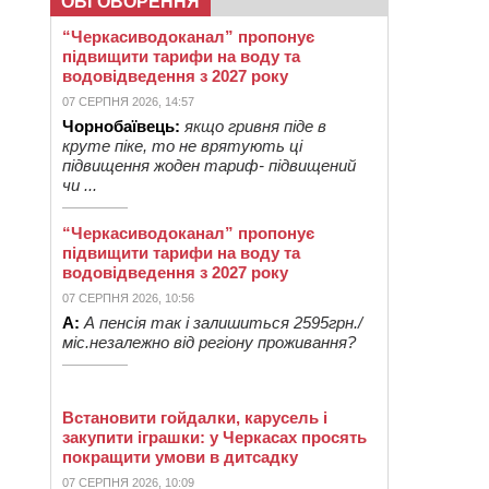
ОБГОВОРЕННЯ
“Черкасиводоканал” пропонує
підвищити тарифи на воду та
водовідведення з 2027 року
07 СЕРПНЯ 2026, 14:57
Чорнобаївець:
якщо гривня піде в
круте піке, то не врятують ці
підвищення жоден тариф- підвищений
чи ...
“Черкасиводоканал” пропонує
підвищити тарифи на воду та
водовідведення з 2027 року
07 СЕРПНЯ 2026, 10:56
А:
А пенсія так і залишиться 2595грн./
міс.незалежно від регіону проживання?
Встановити гойдалки, карусель і
закупити іграшки: у Черкасах просять
покращити умови в дитсадку
07 СЕРПНЯ 2026, 10:09