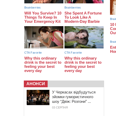
закупити іграшки: у Черкасах
просять покращити умови в
дитсадку
08:22
“На щиті” у Чорнобаївську
громаду повертається полеглий
біля Кліщіївки воїн
АНОНСИ
У Черкасах відбудуться
зйомки гумористичного
шоу “Двіж: Розгони” ...
03 СЕРПНЯ