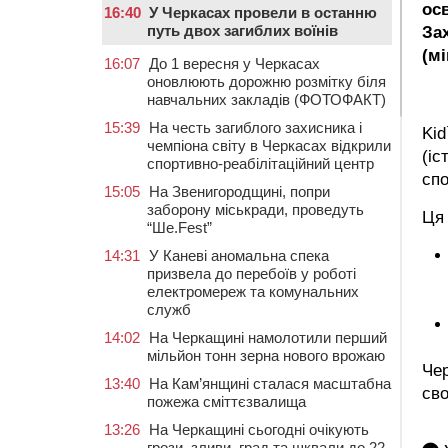
ос
16:40
У Черкасах провели в останню
путь двох загиблих воїнів
Зах
(мі
16:07
До 1 вересня у Черкасах
оновлюють дорожню розмітку біля
навчальних закладів (ФОТОФАКТ)
15:39
На честь загиблого захисника і
Kid
чемпіона світу в Черкасах відкрили
(іс
спортивно-реабілітаційний центр
спо
15:05
На Звенигородщині, попри
заборону міськради, проведуть
Ця 
“Ше.Fest”
14:31
У Каневі аномальна спека
призвела до перебоїв у роботі
електромереж та комунальних
служб
14:02
На Черкащині намолотили перший
мільйон тонн зерна нового врожаю
Че
13:40
На Кам’янщині сталася масштабна
сво
пожежа сміттєзвалища
13:26
На Черкащині сьогодні очікують
грози, зливи, град та шквали до 22