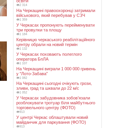
освіти
2 314
На Черкащині правоохоронці затримали
військового, який перебував у СЗЧ
1 359
У Черкасах пропонують перейменувати
три провулки та площу
1 184
Керівницю черкаського реабілітаційного
центру обрали на новий термін
1 132
У Черкасах поховають полеглого
оператора БпЛА
1 107
На Черкащині виграли 1 000 000 гривень
у “Лото-Забава”
1 082
На Черкащині сьогодні очікують грози,
зливи, град та шквали до 22 м/с
1 052
У Черкасах забудовника зобов’язали
розблокувати тротуар біля майбутнього
торговельного центру (ФОТО)
913
У центрі Черкас облаштували новий
майданчик для паркування (ФОТО)
913