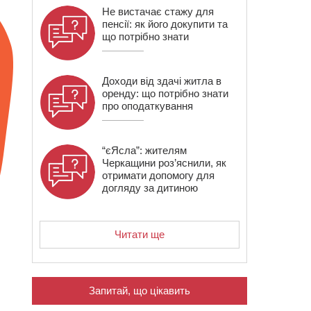
Не вистачає стажу для
пенсії: як його докупити та
що потрібно знати
Доходи від здачі житла в
оренду: що потрібно знати
про оподаткування
“єЯсла”: жителям
Черкащини роз’яснили, як
отримати допомогу для
догляду за дитиною
Читати ще
Запитай, що цікавить