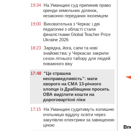
19:34
На Уманщині суд припинив право
оренди земельних ділянок,
незаконно переданих іноземцем
19:00
Вихователька з Черкас і дві
педагогині з області стали
фіналістками Global Teacher Prize
Ukraine 2026
18:23
Зарядка, йога, сапи та нові
знайомства: у Черкасах закрили
сезон літнього табору для людей
поважного віку
17:48
“Це страшна
несправедливість”: мати
хворого на СМА 13-річного
хлопця із Драбівщини просить
ОВА виділити кошти на
дороговартісні ліки
17:15
На Уманщині судитимуть колишню
очільницю відділу освіти через
закупівлю електрики за завищеною
ціною
Вп