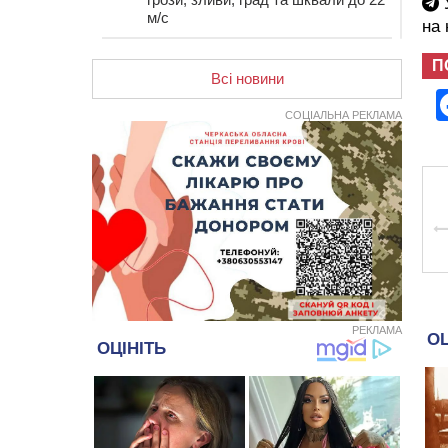
У
м/с
на
12:50
Внаслідок падіння вертольота
П
загинув 28-річний захисник зі
Всі новини
Сміли
СОЦІАЛЬНА РЕКЛАМА
12:15
У центрі Черкас не поділили
дорогу водії двох ВАЗів
11:29
У Черкасах до середини серпня
обмежать рух транспорту на трьох
вулицях
10:54
На Черкащині кількість укриттів
збільшилась уп’ятеро з початку
повномасштабної війни
10:15
У Черкасах водій Audi Q5
спричинив аварію, не пропустивши
інший кросовер
РЕКЛАМА
09:42
“Черкасиводоканал” пропонує
підвищити тарифи на воду та
водовідведення з 2027 року
09:08
Встановити гойдалки, карусель і