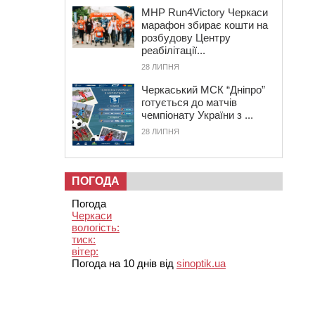
MHP Run4Victory Черкаси
марафон збирає кошти на
розбудову Центру
реабілітації...
28 ЛИПНЯ
Черкаський МСК “Дніпро”
готується до матчів
чемпіонату України з ...
28 ЛИПНЯ
ПОГОДА
Погода
Черкаси
вологість:
тиск:
вітер:
Погода на 10 днів від
sinoptik.ua