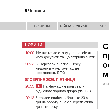
Черкаси
НОВИНИ
ВІЙНА В УКРАЇНІ
АНО
С
НОВИНИ
10:00
Не вистачає стажу для пенсії: як
п
його докупити та що потрібно знати
о
08:23
У Черкасах виявили низку
недоліків у гуртожитку, де
м
проживають ВПО
07 СЕРПНЯ 2026, П'ЯТНИЦЯ
25 К
20:55
На Черкащині врятували
рідкісного чорного грифа (ФОТО)
20:13
Черкаси виділять близько 20 млн
грн на роботу ліцею “Перспектива”
до кінця року