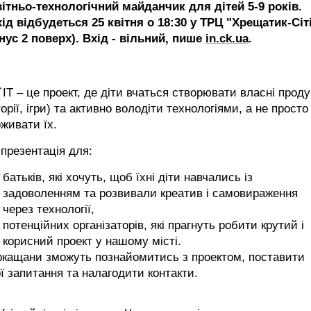
вітньо-технологічний майданчик для дітей 5-9 років.
ід відбудеться 25 квітня о 18:30 у ТРЦ "Хрещатик-Сіт
нус 2 поверх). Вхід - вільний, пише
in.ck.ua
.
`IT – це проект, де діти вчаться створювати власні проду
торії, ігри) та активно володіти технологіями, а не просто
живати їх.
презентація для:
батьків, які хочуть, щоб їхні діти навчались із
задоволенням та розвивали креатив і самовираження
через технології,
потенційних організаторів, які прагнуть робити крутий і
корисний проект у нашому місті.
ркащани зможуть познайомитись з проектом, поставити
ї запитання та налагодити контакти.