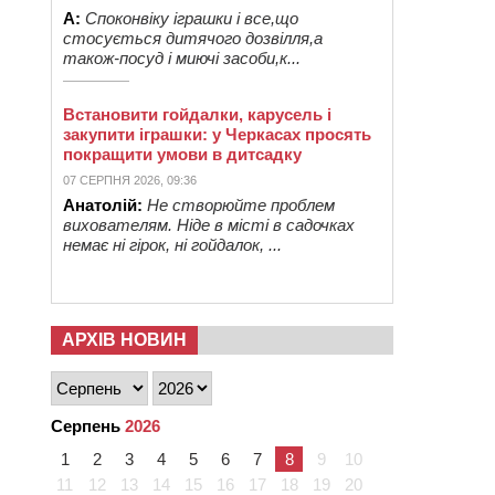
А:
Споконвіку іграшки і все,що
стосується дитячого дозвілля,а
також-посуд і миючі засоби,к...
Встановити гойдалки, карусель і
закупити іграшки: у Черкасах просять
покращити умови в дитсадку
07 СЕРПНЯ 2026, 09:36
Анатолій:
Не створюйте проблем
вихователям. Ніде в місті в садочках
немає ні гірок, ні гойдалок, ...
АРХІВ НОВИН
Серпень
2026
1
2
3
4
5
6
7
8
9
10
11
12
13
14
15
16
17
18
19
20