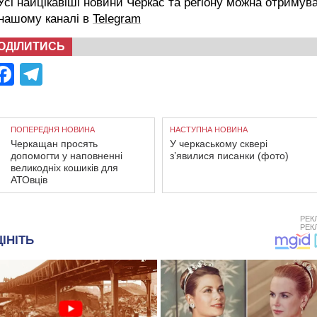
сі найцікавіші новини Черкас та регіону можна отримув
 нашому каналі в
Telegram
ОДІЛИТИСЬ
Facebook
Telegram
ПОПЕРЕДНЯ НОВИНА
НАСТУПНА НОВИНА
Черкащан просять
У черкаському сквері
допомогти у наповненні
з’явилися писанки (фото)
великодніх кошиків для
АТОвців
РЕК
РЕК