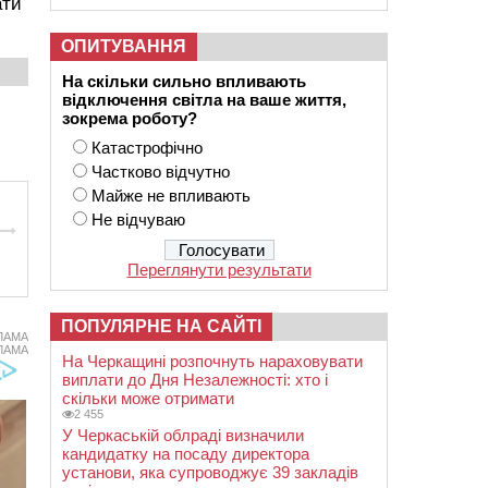
ати
ОПИТУВАННЯ
На скільки сильно впливають
відключення світла на ваше життя,
зокрема роботу?
Катастрофічно
Частково відчутно
Майже не впливають
Не відчуваю
Переглянути результати
ПОПУЛЯРНЕ НА САЙТІ
ЛАМА
ЛАМА
На Черкащині розпочнуть нараховувати
виплати до Дня Незалежності: хто і
скільки може отримати
2 455
У Черкаській облраді визначили
кандидатку на посаду директора
установи, яка супроводжує 39 закладів