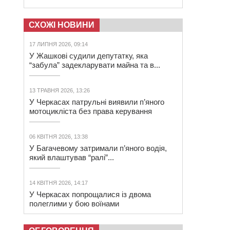
СХОЖІ НОВИНИ
17 ЛИПНЯ 2026, 09:14
У Жашкові судили депутатку, яка
“забула” задекларувати майна та в...
13 ТРАВНЯ 2026, 13:26
У Черкасах патрульні виявили п’яного
мотоцикліста без права керування
06 КВІТНЯ 2026, 13:38
У Багачевому затримали п’яного водія,
який влаштував “ралі”...
14 КВІТНЯ 2026, 14:17
У Черкасах попрощалися із двома
полеглими у бою воїнами