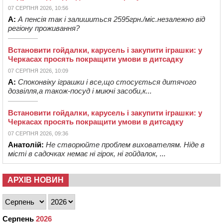
07 СЕРПНЯ 2026, 10:56
А:
А пенсія так і залишиться 2595грн./міс.незалежно від
регіону проживання?
Встановити гойдалки, карусель і закупити іграшки: у
Черкасах просять покращити умови в дитсадку
07 СЕРПНЯ 2026, 10:09
А:
Споконвіку іграшки і все,що стосується дитячого
дозвілля,а також-посуд і миючі засоби,к...
Встановити гойдалки, карусель і закупити іграшки: у
Черкасах просять покращити умови в дитсадку
07 СЕРПНЯ 2026, 09:36
Анатолій:
Не створюйте проблем вихователям. Ніде в
місті в садочках немає ні гірок, ні гойдалок, ...
АРХІВ НОВИН
Серпень
2026