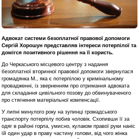
Адвокат системи безоплатної правової допомоги
Сергій Хорошун представляв інтереси потерпілої та
домігся позитивного рішення на її користь.
До Черкаського місцевого центру з надання
безоплатної вторинної правової допомоги звернулася
громадянка М., яка є потерпілою у кримінальному
провадженні, із зверненням про отримання адвоката
для складання цивільного позову до обвинуваченого
про стягнення матеріальної компенсації.
У липні минулого року на зупинці громадського
транспорту потерпілу побив чоловік. Схопивши її за
одяг в районі горла, умисно, кулаком правої руки наніс
їй один удар в праву частину голови, від чого жінка