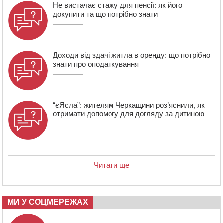
Не вистачає стажу для пенсії: як його
14:02
На Черкащині намолотили перший мільйон тонн
докупити та що потрібно знати
зерна нового врожаю
Доходи від здачі житла в оренду: що потрібно
знати про оподаткування
“єЯсла”: жителям Черкащини роз’яснили, як
отримати допомогу для догляду за дитиною
Читати ще
МИ У СОЦМЕРЕЖАХ