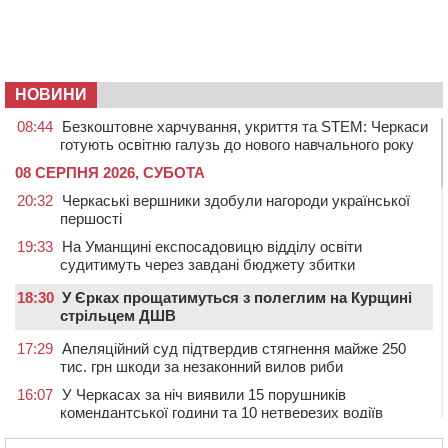
НОВИНИ
08:44
Безкоштовне харчування, укриття та STEM: Черкаси
готують освітню галузь до нового навчального року
08 СЕРПНЯ 2026, СУБОТА
20:32
Черкаські вершники здобули нагороди української
першості
19:33
На Уманщині експосадовицю відділу освіти
судитимуть через завдані бюджету збитки
18:30
У Єрках прощатимуться з полеглим на Курщині
стрільцем ДШВ
17:29
Апеляційний суд підтвердив стягнення майже 250
тис. грн шкоди за незаконний вилов риби
16:07
У Черкасах за ніч виявили 15 порушників
комендантської години та 10 нетверезих водіїв
15:12
На Золотоніщині водійка збила пішохода, який