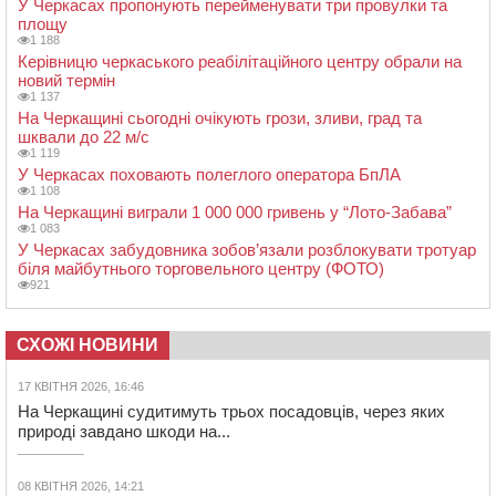
У Черкасах пропонують перейменувати три провулки та
площу
1 188
Керівницю черкаського реабілітаційного центру обрали на
новий термін
1 137
На Черкащині сьогодні очікують грози, зливи, град та
шквали до 22 м/с
1 119
У Черкасах поховають полеглого оператора БпЛА
1 108
На Черкащині виграли 1 000 000 гривень у “Лото-Забава”
1 083
У Черкасах забудовника зобов’язали розблокувати тротуар
біля майбутнього торговельного центру (ФОТО)
921
СХОЖІ НОВИНИ
17 КВІТНЯ 2026, 16:46
На Черкащині судитимуть трьох посадовців, через яких
природі завдано шкоди на...
08 КВІТНЯ 2026, 14:21