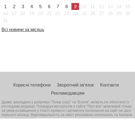
1
2
3
4
5
6
7
8
9
10
11
12
13
14
15
16
17
18
19
20
21
22
23
24
25
26
27
28
29
30
31
Всі новини за місяць
Корисні телефони
Зворотний зв’язок
Контакти
Рекламодавцям
Думки, викладені у рубриках "Точка зору" та "Блоги", можуть не збігатися із
поглядами редакції. Передрук матеріалів з сайту "Про все" можливий тільки
за умов розміщення у тексті прямого і активного посилання на сайт не далі
першого абзацу. Відповідальність за зміст рекламних оголошень та банерів
несе рекламодавець
© 2026, Всі права захищені