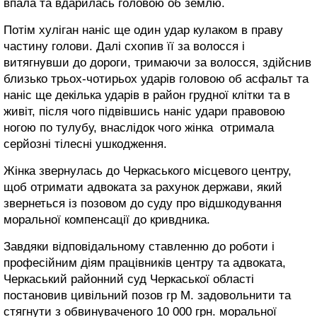
впала та вдарилась головою об землю.
Потім хуліган наніс ще один удар кулаком в праву
частину голови. Далі схопив її за волосся і
витягнувши до дороги, тримаючи за волосся, здійснив
близько трьох-чотирьох ударів головою об асфальт та
наніс ще декілька ударів в район грудної клітки та в
живіт, після чого підвівшись наніс удари правовою
ногою по тулубу, внаслідок чого жінка отримала
серйозні тілесні ушкодження.
Жінка звернулась до Черкаського місцевого центру,
щоб отримати адвоката за рахунок держави, який
звернеться із позовом до суду про відшкодування
моральної компенсації до кривдника.
Завдяки відповідальному ставленню до роботи і
професійним діям працівників центру та адвоката,
Черкаський районний суд Черкаської області
постановив цивільний позов гр М. задовольнити та
стягнути з обвинуваченого 10 000 грн. моральної