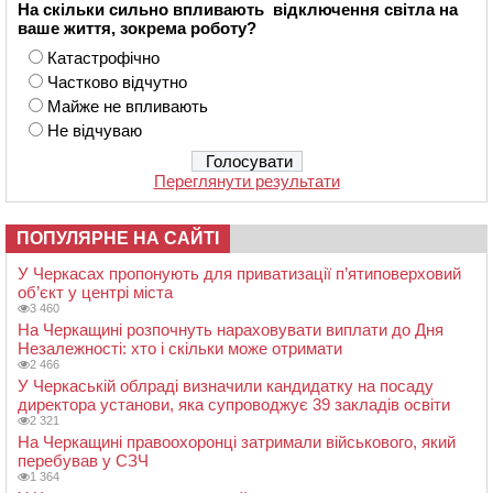
На скільки сильно впливають відключення світла на
ваше життя, зокрема роботу?
Катастрофічно
Частково відчутно
Майже не впливають
Не відчуваю
Переглянути результати
ПОПУЛЯРНЕ НА САЙТІ
У Черкасах пропонують для приватизації п’ятиповерховий
об’єкт у центрі міста
3 460
На Черкащині розпочнуть нараховувати виплати до Дня
Незалежності: хто і скільки може отримати
2 466
У Черкаській облраді визначили кандидатку на посаду
директора установи, яка супроводжує 39 закладів освіти
2 321
На Черкащині правоохоронці затримали військового, який
перебував у СЗЧ
1 364