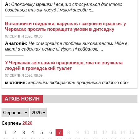
А:
Споконвіку іграшки і все,що стосується дитячого
дозвілля,а також-посуд і миючі засоби,к...
Встановити гойдалки, карусель і закупити іграшки: у
Черкасах просять покращити умови в дитсадку
07 СЕРПНЯ 2026, 09:36
Анатолій:
Не створюйте проблем вихователям. Ніде в
місті в садочках немає ні гірок, ні гойдалок, ...
У Черкасах звільнили працівницю, яка не впускала
людей в громадський туалет
07 СЕРПНЯ 2026, 08:39
містянин:
керівники підбирають працівників подобію собі
АРХІВ НОВИН
Серпень
2026
1
2
3
4
5
6
7
8
9
10
11
12
13
14
15