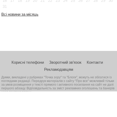
16
17
18
19
20
21
22
23
24
25
26
27
28
29
30
31
Всі новини за місяць
Корисні телефони
Зворотний зв’язок
Контакти
Рекламодавцям
Думки, викладені у рубриках "Точка зору" та "Блоги", можуть не збігатися із
поглядами редакції. Передрук матеріалів з сайту "Про все" можливий тільки
за умов розміщення у тексті прямого і активного посилання на сайт не далі
першого абзацу. Відповідальність за зміст рекламних оголошень та банерів
несе рекламодавець
© 2026, Всі права захищені