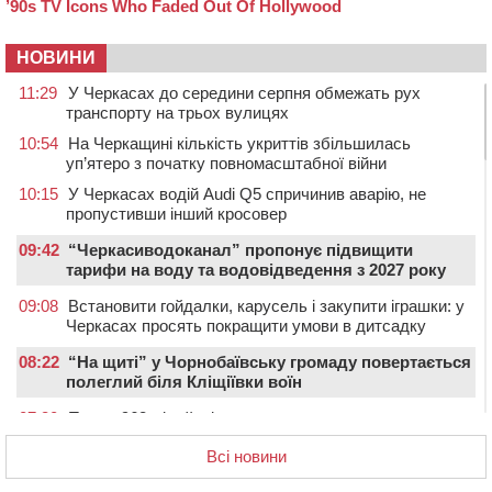
НОВИНИ
11:29
У Черкасах до середини серпня обмежать рух
транспорту на трьох вулицях
10:54
На Черкащині кількість укриттів збільшилась
уп’ятеро з початку повномасштабної війни
10:15
У Черкасах водій Audi Q5 спричинив аварію, не
пропустивши інший кросовер
09:42
“Черкасиводоканал” пропонує підвищити
тарифи на воду та водовідведення з 2027 року
09:08
Встановити гойдалки, карусель і закупити іграшки: у
Черкасах просять покращити умови в дитсадку
08:22
“На щиті” у Чорнобаївську громаду повертається
полеглий біля Кліщіївки воїн
07:30
Понад 968 мільйонів гривень земельного податку
сплатили на Черкащині
Всі новини
06 СЕРПНЯ 2026, ЧЕТВЕР