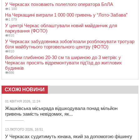
У Черкасах поховають полеглого оператора БпЛА
1 100
На Черкащині виграли 1 000 000 гривень у “Лото-Забава”
1 079
У центрі Черкас облаштували новий майданчик для
паркування (ФОТО)
910
У Черкасах забудовника зобов’язали розблокувати тротуар
біля майбутнього торговельного центру (ФОТО)
910
Вибоїни глибиною 20-30 см та шириною до 3 метрів: у
Черкасах просять відремонтувати під’їзд до житлових
будинків
886
СХОЖІ НОВИНИ
01 КВІТНЯ 2026, 11:24
Жашківська міськрада відшкодувала понад мільйон
гривень замість невідомих, як...
13 ЛЮТОГО 2026, 16:51
У Черкасах судитимуть юнака, який за допомогою фішингу