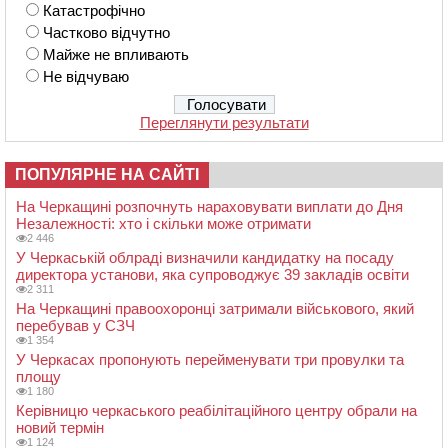
Катастрофічно
Частково відчутно
Майже не впливають
Не відчуваю
Переглянути результати
ПОПУЛЯРНЕ НА САЙТІ
На Черкащині розпочнуть нараховувати виплати до Дня
Незалежності: хто і скільки може отримати
2 446
У Черкаській облраді визначили кандидатку на посаду
директора установи, яка супроводжує 39 закладів освіти
2 311
На Черкащині правоохоронці затримали військового, який
перебував у СЗЧ
1 354
У Черкасах пропонують перейменувати три провулки та
площу
1 180
Керівницю черкаського реабілітаційного центру обрали на
новий термін
1 124