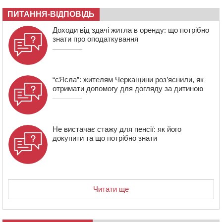
08:20
Обрано претендента на посаду директора
ПИТАННЯ-ВІДПОВІДЬ
Мокрокалигірського психоневрологічного інтернату
07:23
Уманські міграційники видворили з країни грузина,
Доходи від здачі житла в оренду: що потрібно
який відсидів термін у колонії
знати про оподаткування
“єЯсла”: жителям Черкащини роз’яснили, як
отримати допомогу для догляду за дитиною
Не вистачає стажу для пенсії: як його
докупити та що потрібно знати
Читати ще