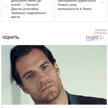
допускати мене до
святкування іудейського
плити”, – Наталія
Нового року
Джуган розповіла
залишаються в Умані
таємниці подружнього
життя
РЕКЛАМА
РЕКЛАМА