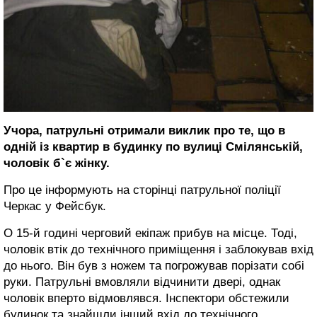
Учора, патрульні отримали виклик про те, що в
одній із квартир в будинку по вулиці Смілянській,
чоловік б`є жінку.
Про це інформують на сторінці патрульної поліції
Черкас у Фейсбук.
О 15-й годині черговий екіпаж прибув на місце. Тоді,
чоловік втік до технічного приміщення і заблокував вхід
до нього. Він був з ножем та погрожував порізати собі
руки. Патрульні вмовляли відчинити двері, однак
чоловік вперто відмовлявся. Інспектори обстежили
будинок та знайшли інший
вхід до технічного