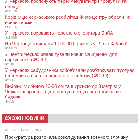
У Черкасах пропонують перейменувати три провулки та
площу
1 178
Керівницю черкаського реабілітаційного центру обрали на
новий термін
1 115
У Черкасах поховають полеглого оператора БпЛА
1 099
На Черкащині виграли 1 000 000 гривень у “Лото-Забава”
1 079
У центрі Черкас облаштували новий майданчик для
паркування (ФОТО)
910
У Черкасах забудовника зобов’язали розблокувати тротуар
біля майбутнього торговельного центру (ФОТО)
906
Вибоїни глибиною 20-30 см та шириною до 3 метрів: у
Черкасах просять відремонтувати під’їзд до житлових
будинків
885
СХОЖІ НОВИНИ
01 КВІТНЯ 2026, 17:48
Прокуратура розпочала розслідування воєнного злочину