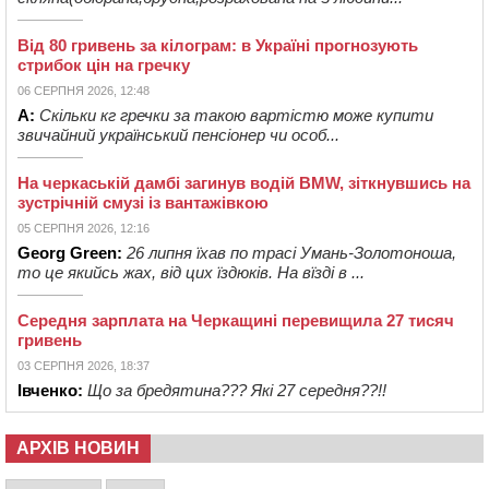
Від 80 гривень за кілограм: в Україні прогнозують
стрибок цін на гречку
06 СЕРПНЯ 2026, 12:48
А:
Скільки кг гречки за такою вартістю може купити
звичайний український пенсіонер чи особ...
На черкаській дамбі загинув водій BMW, зіткнувшись на
зустрічній смузі із вантажівкою
05 СЕРПНЯ 2026, 12:16
Georg Green:
26 липня їхав по трасі Умань-Золотоноша,
то це якийсь жах, від цих їздюків. На вїзді в ...
Середня зарплата на Черкащині перевищила 27 тисяч
гривень
03 СЕРПНЯ 2026, 18:37
Івченко:
Що за бредятина??? Які 27 середня??!!
АРХІВ НОВИН