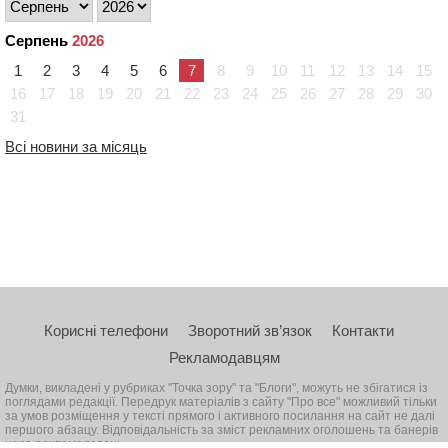
Серпень
2026
1
2
3
4
5
6
7
8
9
10
11
12
13
14
15
16
17
18
19
20
21
22
23
24
25
26
27
28
29
30
31
Всі новини за місяць
Корисні телефони
Зворотний зв’язок
Контакти
Рекламодавцям
Думки, викладені у рубриках "Точка зору" та "Блоги", можуть не збігатися із
поглядами редакції. Передрук матеріалів з сайту "Про все" можливий тільки
за умов розміщення у тексті прямого і активного посилання на сайт не далі
першого абзацу. Відповідальність за зміст рекламних оголошень та банерів
несе рекламодавець