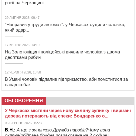
росії на Черкащині
29 ЛИПНЯ 2026, 09:47
“Направив у груди автомат”: у Черкасах судили чоловіка,
який вдар...
17 КВІТНЯ 2026, 14:19
На Золотоніщині поліцейські виявили чоловіка з двома
десятками рибин
12 ЧЕРВНЯ 2026, 13:58
В Умані чоловік підпалив підприємство, аби помститися за
напад собак
ОБГОВОРЕННЯ
У Черкасах містяни через нову скляну зупинку і вирізані
дерева потерпають від спеки: Бондаренко о...
06 СЕРПНЯ 2026, 15:23
В.Н.:
А що з зупинкою Дружби народів?Чому вона
скляна(обідрана,брудна,розрахована на 3 людини...