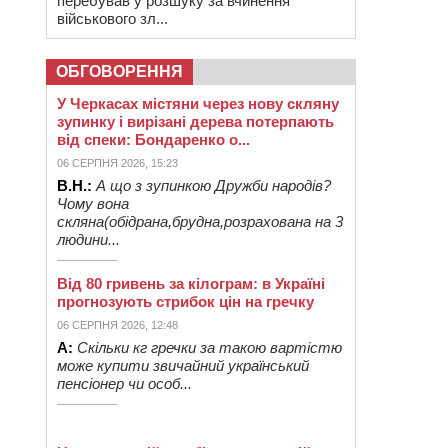
перебував у розшуку за вчинення
військового зл...
ОБГОВОРЕННЯ
У Черкасах містяни через нову скляну
зупинку і вирізані дерева потерпають
від спеки: Бондаренко о...
06 СЕРПНЯ 2026, 15:23
В.Н.:
А що з зупинкою Дружби народів?
Чому вона
скляна(обідрана,брудна,розрахована на 3
людини...
Від 80 гривень за кілограм: в Україні
прогнозують стрибок цін на гречку
06 СЕРПНЯ 2026, 12:48
А:
Скільки кг гречки за такою вартістю
може купити звичайний український
пенсіонер чи особ...