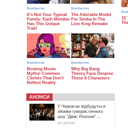
08:20
Обрано претендента на посаду
директора Мокрокалигірського
психоневрологічного інтернату
07:23
Уманські міграційники видворили з
країни грузина, який відсидів
термін у колонії
АНОНСИ
У Черкасах відбудуться
зйомки гумористичного
шоу “Двіж: Розгони” ...
03 СЕРПНЯ