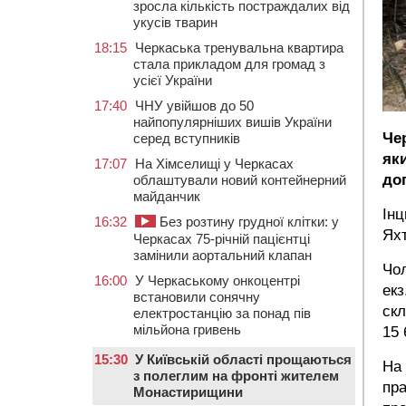
зросла кількість постраждалих від
укусів тварин
18:15
Черкаська тренувальна квартира
стала прикладом для громад з
усієї України
17:40
ЧНУ увійшов до 50
найпопулярніших вишів України
Че
серед вступників
як
17:07
На Хімселищі у Черкасах
до
облаштували новий контейнерний
майданчик
Інц
16:32
Без розтину грудної клітки: у
Яхт
Черкасах 75-річній пацієнтці
замінили аортальний клапан
Чол
16:00
У Черкаському онкоцентрі
екз
встановили сонячну
скл
електростанцію за понад пів
мільйона гривень
15 
15:30
У Київській області прощаються
На 
з полеглим на фронті жителем
пра
Монастирищини