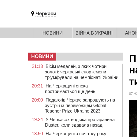
Черкаси
НОВИНИ
ВІЙНА В УКРАЇНІ
АНО
П
НОВИНИ
21:13
Вісім медалей, з яких чотири
н
золоті: черкаські спортсмени
тріумфували на чемпіонаті України
т
20:31
На Черкащині спека
протримається ще день
07 Ж
20:00
Педагогів Черкас запрошують на
зустріч із переможцем Global
Teacher Prize Ukraine 2023
19:24
У Черкасах водійка протаранила
Duster, коли здавала назад
18:50
На Черкащині з початку року