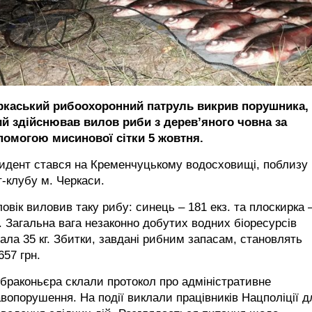
ркаський рибоохоронний патруль викрив порушника,
ий здійснював вилов риби з дерев’яного човна за
помогою мисинової сітки 5 жовтня.
идент стався на Кременчуцькому водосховищі, поблизу
-клубу м. Черкаси.
овік виловив таку рибу: синець – 181 екз. та плоскирка 
. Загальна вага незаконно добутих водних біоресурсів
ала 35 кг. Збитки, завдані рибним запасам, становлять
657 грн.
браконьєра склали протокол про адміністративне
вопорушення. На події виклали працівників Нацполіції д