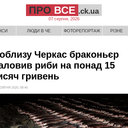
ПРО
ВСЕ
.ck.ua
07 серпня, 2026
НСИ
ЛЮДИ В ЧЕ
ФОТОРЕПОРТАЖ
РІЗНЕ
облизу Черкас браконьєр
аловив риби на понад 15
исяч гривень
ОВТНЯ 2020, 08:40