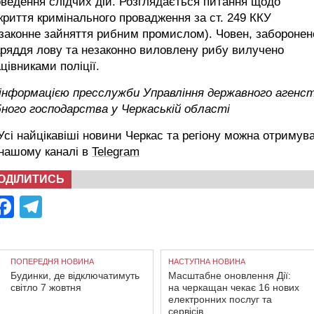
ведення слідчих дій. Розглядається питання щодо
криття кримінального провадження за ст. 249 ККУ
законне зайняття рибним промислом). Човен, заборонен
ряддя лову та незаконно виловлену рибу вилучено
цівниками поліції.
 інформацією пресслужби Управління державного агенс
ного господарства у Черкаській області
сі найцікавіші новини Черкас та регіону можна отримув
 нашому каналі в
Telegram
ОДІЛИТИСЬ
Facebook
Telegram
ПОПЕРЕДНЯ НОВИНА
НАСТУПНА НОВИНА
Будинки, де відключатимуть
Масштабне оновлення Дії:
світло 7 жовтня
на черкащан чекає 16 нових
електронних послуг та
сервісів