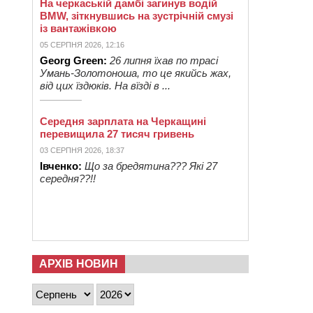
На черкаській дамбі загинув водій
BMW, зіткнувшись на зустрічній смузі
із вантажівкою
05 СЕРПНЯ 2026, 12:16
Georg Green:
26 липня їхав по трасі
Умань-Золотоноша, то це якийсь жах,
від цих їздюків. На вїзді в ...
Середня зарплата на Черкащині
перевищила 27 тисяч гривень
03 СЕРПНЯ 2026, 18:37
Івченко:
Що за бредятина??? Які 27
середня??!!
АРХІВ НОВИН