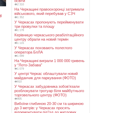
освіти
2 310
На Черкащині правоохоронці затримали
військового, який перебував у СЗЧ
1 352
У Черкасах пропонують перейменувати
три провулки та площу
1 178
Керівницю черкаського реабілітаційного
центру обрали на новий термін
1 115
У Черкасах поховають полеглого
оператора БпЛА
1 099
На Черкащині виграли 1 000 000 гривень
у “Лото-Забава”
1 079
У центрі Черкас облаштували новий
майданчик для паркування (ФОТО)
910
У Черкасах забудовника зобов’язали
розблокувати тротуар біля майбутнього
торговельного центру (ФОТО)
905
Вибоїни глибиною 20-30 см та шириною
до 3 метрів: у Черкасах просять
відремонтувати під’їзд до житлових