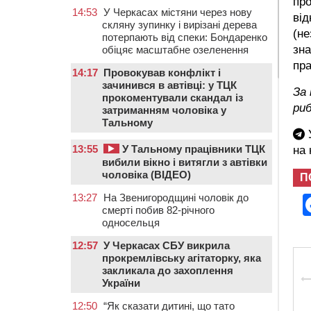
про
14:53
У Черкасах містяни через нову
від
скляну зупинку і вирізані дерева
(не
потерпають від спеки: Бондаренко
зна
обіцяє масштабне озеленення
пра
14:17
Провокував конфлікт і
зачинився в автівці: у ТЦК
За
прокоментували скандал із
риб
затриманням чоловіка у
Тальному
У
13:55
У Тальному працівники ТЦК
на
вибили вікно і витягли з автівки
чоловіка (ВІДЕО)
П
13:27
На Звенигородщині чоловік до
смерті побив 82-річного
односельця
12:57
У Черкасах СБУ викрила
прокремлівську агітаторку, яка
закликала до захоплення
України
12:50
“Як сказати дитині, що тато