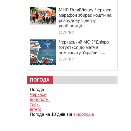
MHP Run4Victory Черкаси
марафон збирає кошти на
розбудову Центру
реабілітації...
28 ЛИПНЯ
Черкаський МСК “Дніпро”
готується до матчів
чемпіонату України з ...
28 ЛИПНЯ
ПОГОДА
Погода
Черкаси
вологість:
тиск:
вітер:
Погода на 10 днів від
sinoptik.ua