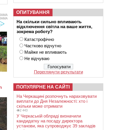
ОПИТУВАННЯ
ЛАМА
ЛАМА
На скільки сильно впливають
відключення світла на ваше життя,
зокрема роботу?
Катастрофічно
Частково відчутно
Майже не впливають
Не відчуваю
Переглянути результати
ПОПУЛЯРНЕ НА САЙТІ
На Черкащині розпочнуть нараховувати
виплати до Дня Незалежності: хто і
скільки може отримати
2 443
У Черкаській облраді визначили
кандидатку на посаду директора
установи, яка супроводжує 39 закладів