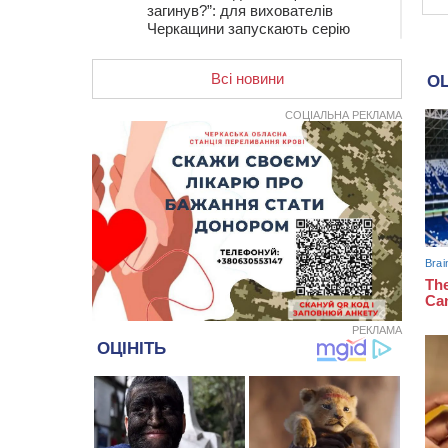
загинув?”: для вихователів
Черкащини запускають серію
унікальних тренінгів
Всі новини
12:14
На Золотоніщині вже десяту
добу гасять пожежу торфу
СОЦІАЛЬНА РЕКЛАМА
11:35
Від 80 гривень за кілограм: в
Україні прогнозують стрибок цін на
гречку
10:56
Захисника зі Звенигородщини,
який обороняв Авдіївку,
нагородили “Комбатантським
хрестом”
10:10
На Черкащині п’яний мотоцикліст
зіткнувся з мопедом: двоє людей у
лікарні
РЕКЛАМА
09:42
Ветерани МСК “Дніпро” вибороли
бронзу чемпіонату України
08:57
На Уманщині підрядника
зобов’язали сплатити понад 670
тис грн штрафу за незаконні зміни
до договору