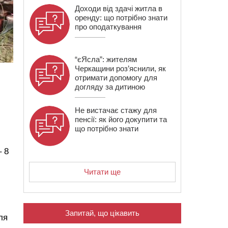
Доходи від здачі житла в
оренду: що потрібно знати
про оподаткування
“єЯсла”: жителям
Черкащини роз’яснили, як
отримати допомогу для
догляду за дитиною
Не вистачає стажу для
пенсії: як його докупити та
що потрібно знати
– 8
Читати ще
Запитай, що цікавить
ля