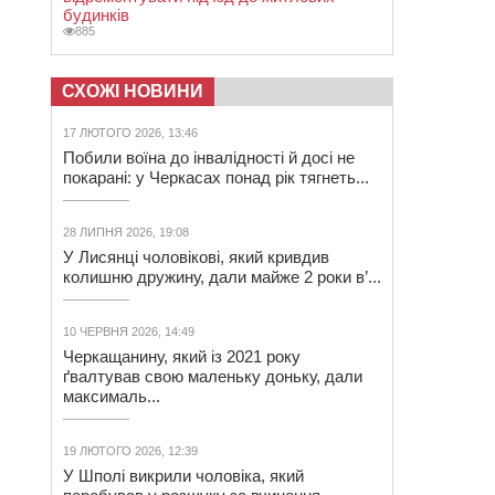
будинків
885
СХОЖІ НОВИНИ
17 ЛЮТОГО 2026, 13:46
Побили воїна до інвалідності й досі не
покарані: у Черкасах понад рік тягнеть...
28 ЛИПНЯ 2026, 19:08
У Лисянці чоловікові, який кривдив
колишню дружину, дали майже 2 роки в’...
10 ЧЕРВНЯ 2026, 14:49
Черкащанину, який із 2021 року
ґвалтував свою маленьку доньку, дали
максималь...
19 ЛЮТОГО 2026, 12:39
У Шполі викрили чоловіка, який