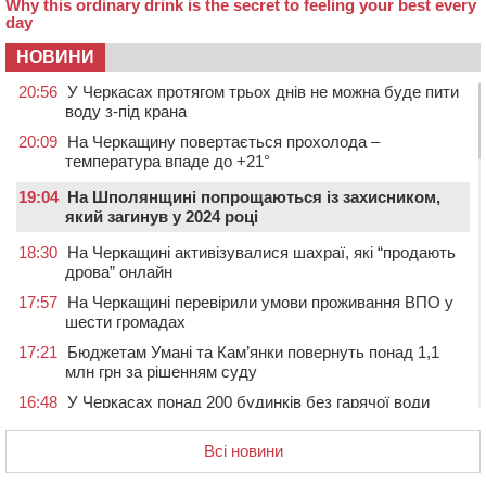
НОВИНИ
20:56
У Черкасах протягом трьох днів не можна буде пити
воду з-під крана
20:09
На Черкащину повертається прохолода –
температура впаде до +21°
19:04
На Шполянщині попрощаються із захисником,
який загинув у 2024 році
18:30
На Черкащині активізувалися шахраї, які “продають
дрова” онлайн
17:57
На Черкащині перевірили умови проживання ВПО у
шести громадах
17:21
Бюджетам Умані та Кам’янки повернуть понад 1,1
млн грн за рішенням суду
16:48
У Черкасах понад 200 будинків без гарячої води
(АДРЕСИ)
Всі новини
16:13
На Звенигородщині провели в останню путь
загиблого на Херсонщині військового