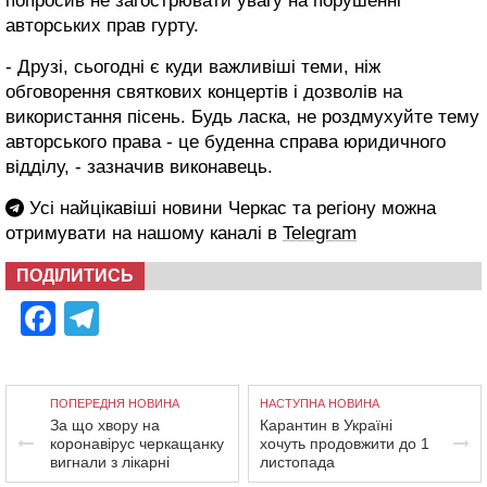
попросив не загострювати увагу на порушенні
авторських прав гурту.
- Друзі, сьогодні є куди важливіші теми, ніж
обговорення святкових концертів і дозволів на
використання пісень. Будь ласка, не роздмухуйте тему
авторського права - це буденна справа юридичного
відділу, - зазначив виконавець.
Усі найцікавіші новини Черкас та регіону можна
отримувати на нашому каналі в
Telegram
ПОДІЛИТИСЬ
Facebook
Telegram
ПОПЕРЕДНЯ НОВИНА
НАСТУПНА НОВИНА
За що хвору на
Карантин в Україні
коронавірус черкащанку
хочуть продовжити до 1
вигнали з лікарні
листопада