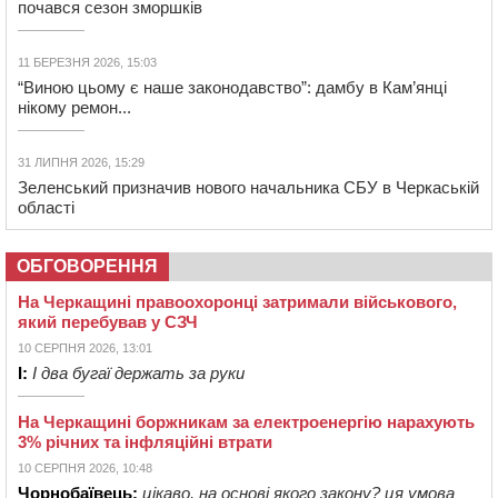
почався сезон зморшків
11 БЕРЕЗНЯ 2026, 15:03
“Виною цьому є наше законодавство”: дамбу в Кам’янці
нікому ремон...
31 ЛИПНЯ 2026, 15:29
Зеленський призначив нового начальника СБУ в Черкаській
області
ОБГОВОРЕННЯ
На Черкащині правоохоронці затримали військового,
який перебував у СЗЧ
10 СЕРПНЯ 2026, 13:01
І:
І два бугаї держать за руки
На Черкащині боржникам за електроенергію нарахують
3% річних та інфляційні втрати
10 СЕРПНЯ 2026, 10:48
Чорнобаївець:
цікаво, на основі якого закону? ця умова