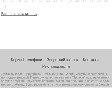
16
17
18
19
20
21
22
23
24
25
26
27
28
29
30
31
Всі новини за місяць
Корисні телефони
Зворотний зв’язок
Контакти
Рекламодавцям
Думки, викладені у рубриках "Точка зору" та "Блоги", можуть не збігатися із
поглядами редакції. Передрук матеріалів з сайту "Про все" можливий тільки
за умов розміщення у тексті прямого і активного посилання на сайт не далі
першого абзацу. Відповідальність за зміст рекламних оголошень та банерів
несе рекламодавець
© 2026, Всі права захищені