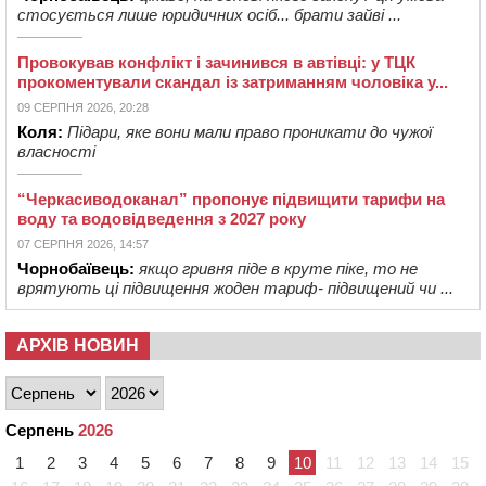
стосується лише юридичних осіб... брати зайві ...
Провокував конфлікт і зачинився в автівці: у ТЦК
прокоментували скандал із затриманням чоловіка у...
09 СЕРПНЯ 2026, 20:28
Коля:
Підари, яке вони мали право проникати до чужої
власності
“Черкасиводоканал” пропонує підвищити тарифи на
воду та водовідведення з 2027 року
07 СЕРПНЯ 2026, 14:57
Чорнобаївець:
якщо гривня піде в круте піке, то не
врятують ці підвищення жоден тариф- підвищений чи ...
АРХІВ НОВИН
Серпень
2026
1
2
3
4
5
6
7
8
9
10
11
12
13
14
15