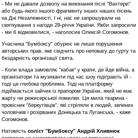
- Ми не давали дозволу на виконання пісні "Вахтери"
або будь-якого іншого фрагменту інших наших пісень
на Дні Незалежності. І ні, нас не запрошували на
святкування з нагоди 29-річчя України. Якби запросили
- ми б відмовилися, - наголосив Олексій Согомонов.
Учасника "Бумбоксу" обурює не лише порушення
авторських прав, яке свідчить про неповагу до гурту та
бездарність організації свята.
- Коли влада замовляє "кабак" у країні, де йде війна, а
організатори та музиканти під час шоу підіграють їй -
тоді це глибока проблема. Тоді на платформу
підіймається зайчик із прапором України, який не має
жарту чи режисерської помилки. Ця мила тварина -
провісник "беркутівців", які стріляли в людей, зелених
чоловічків і розірваних Донецька та Луганська, - каже
Согомонов.
Натомість
соліст "Бумбоксу" Андрій Хливнюк