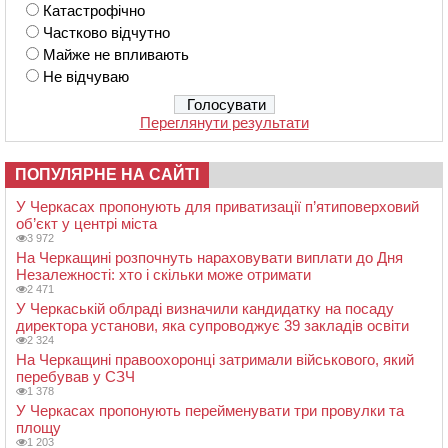
Катастрофічно
Частково відчутно
Майже не впливають
Не відчуваю
Переглянути результати
ПОПУЛЯРНЕ НА САЙТІ
У Черкасах пропонують для приватизації п’ятиповерховий
об’єкт у центрі міста
3 972
На Черкащині розпочнуть нараховувати виплати до Дня
Незалежності: хто і скільки може отримати
2 471
У Черкаській облраді визначили кандидатку на посаду
директора установи, яка супроводжує 39 закладів освіти
2 324
На Черкащині правоохоронці затримали військового, який
перебував у СЗЧ
1 378
У Черкасах пропонують перейменувати три провулки та
площу
1 203