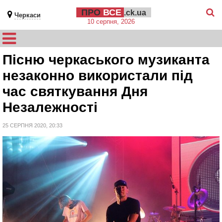
ПРО
ВСЕ
.ck.ua
Черкаси
10 серпня, 2026
Пісню черкаського музиканта
незаконно використали під
час святкування Дня
Незалежності
25 СЕРПНЯ 2020, 20:33