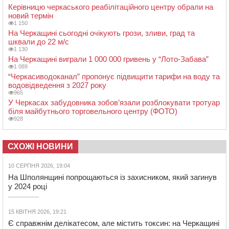
Керівницю черкаського реабілітаційного центру обрали на
новий термін
1 150
На Черкащині сьогодні очікують грози, зливи, град та
шквали до 22 м/с
1 130
На Черкащині виграли 1 000 000 гривень у “Лото-Забава”
1 089
“Черкасиводоканал” пропонує підвищити тарифи на воду та
водовідведення з 2027 року
965
У Черкасах забудовника зобов’язали розблокувати тротуар
біля майбутнього торговельного центру (ФОТО)
928
СХОЖІ НОВИНИ
10 СЕРПНЯ 2026, 19:04
На Шполянщині попрощаються із захисником, який загинув
у 2024 році
15 КВІТНЯ 2026, 19:21
Є справжнім делікатесом, але містить токсин: на Черкащині