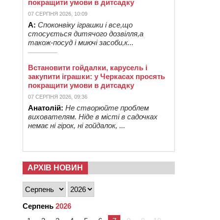
покращити умови в дитсадку
07 СЕРПНЯ 2026, 10:09
А:
Споконвіку іграшки і все,що
стосується дитячого дозвілля,а
також-посуд і миючі засоби,к...
Встановити гойдалки, карусель і
закупити іграшки: у Черкасах просять
покращити умови в дитсадку
07 СЕРПНЯ 2026, 09:36
Анатолій:
Не створюйте проблем
вихователям. Ніде в місті в садочках
немає ні гірок, ні гойдалок, ...
АРХІВ НОВИН
Серпень
2026