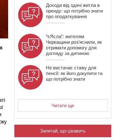
Доходи від здачі житла в
оренду: що потрібно знати
про оподаткування
“єЯсла”: жителям
Черкащини роз’яснили, як
х
отримати допомогу для
догляду за дитиною
Не вистачає стажу для
пенсії: як його докупити та
що потрібно знати
аті
Читати ще
ої
и
оку
Запитай, що цікавить