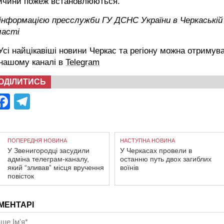
ичини пожеж встановлюються.
 інформацією пресслужби ГУ ДСНС України в Черкаській
ласті
сі найцікавіші новини Черкас та регіону можна отримув
 нашому каналі в
Telegram
ОДІЛИТИСЬ
Facebook
Telegram
ПОПЕРЕДНЯ НОВИНА
НАСТУПНА НОВИНА
У Звенигородці засудили
У Черкасах провели в
адміна телеграм-каналу,
останню путь двох загиблих
який “зливав” місця вручення
воїнів
повісток
МЕНТАРІ