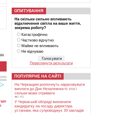
ОПИТУВАННЯ
На скільки сильно впливають
відключення світла на ваше життя,
зокрема роботу?
Катастрофічно
Частково відчутно
Майже не впливають
Не відчуваю
оїх
Переглянути результати
ПОПУЛЯРНЕ НА САЙТІ
ЛАМА
ЛАМА
На Черкащині розпочнуть нараховувати
виплати до Дня Незалежності: хто і
скільки може отримати
2 451
У Черкаській облраді визначили
кандидатку на посаду директора
установи, яка супроводжує 39 закладів