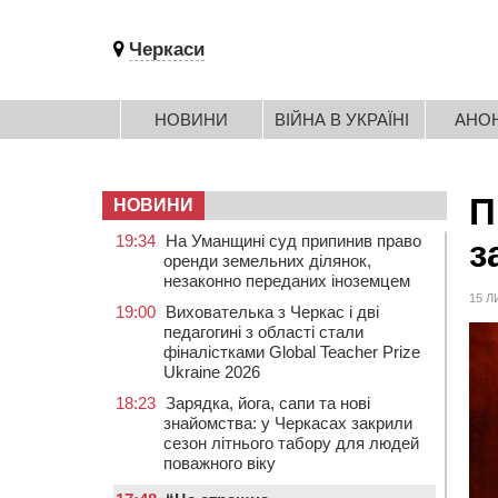
Черкаси
НОВИНИ
ВІЙНА В УКРАЇНІ
АНО
П
НОВИНИ
19:34
На Уманщині суд припинив право
з
оренди земельних ділянок,
незаконно переданих іноземцем
15 Л
19:00
Вихователька з Черкас і дві
педагогині з області стали
фіналістками Global Teacher Prize
Ukraine 2026
18:23
Зарядка, йога, сапи та нові
знайомства: у Черкасах закрили
сезон літнього табору для людей
поважного віку