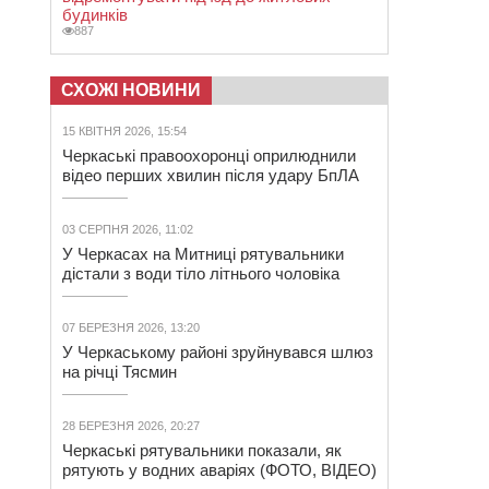
будинків
887
СХОЖІ НОВИНИ
15 КВІТНЯ 2026, 15:54
Черкаські правоохоронці оприлюднили
відео перших хвилин після удару БпЛА
03 СЕРПНЯ 2026, 11:02
У Черкасах на Митниці рятувальники
дістали з води тіло літнього чоловіка
07 БЕРЕЗНЯ 2026, 13:20
У Черкаському районі зруйнувався шлюз
на річці Тясмин
28 БЕРЕЗНЯ 2026, 20:27
Черкаські рятувальники показали, як
рятують у водних аваріях (ФОТО, ВІДЕО)