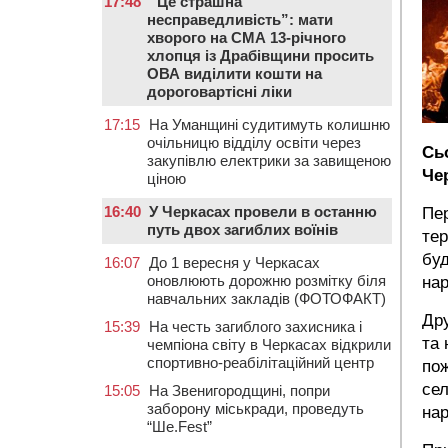
17:48
“Це страшна
несправедливість”: мати
хворого на СМА 13-річного
хлопця із Драбівщини просить
ОВА виділити кошти на
дороговартісні ліки
17:15
На Уманщині судитимуть колишню
очільницю відділу освіти через
Сь
закупівлю електрики за завищеною
Че
ціною
16:40
У Черкасах провели в останню
Пер
путь двох загиблих воїнів
тер
буд
16:07
До 1 вересня у Черкасах
оновлюють дорожню розмітку біля
на
навчальних закладів (ФОТОФАКТ)
Дру
15:39
На честь загиблого захисника і
та 
чемпіона світу в Черкасах відкрили
спортивно-реабілітаційний центр
пож
сел
15:05
На Звенигородщині, попри
заборону міськради, проведуть
на
“Ше.Fest”