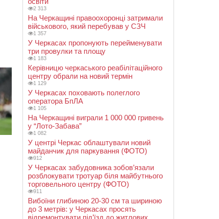
освіти
2 313
На Черкащині правоохоронці затримали
військового, який перебував у СЗЧ
1 357
У Черкасах пропонують перейменувати
три провулки та площу
1 183
Керівницю черкаського реабілітаційного
центру обрали на новий термін
1 129
У Черкасах поховають полеглого
оператора БпЛА
1 105
На Черкащині виграли 1 000 000 гривень
у “Лото-Забава”
1 082
У центрі Черкас облаштували новий
майданчик для паркування (ФОТО)
912
У Черкасах забудовника зобов’язали
розблокувати тротуар біля майбутнього
торговельного центру (ФОТО)
911
Вибоїни глибиною 20-30 см та шириною
до 3 метрів: у Черкасах просять
відремонтувати під’їзд до житлових