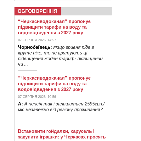
ОБГОВОРЕННЯ
“Черкасиводоканал” пропонує
підвищити тарифи на воду та
водовідведення з 2027 року
07 СЕРПНЯ 2026, 14:57
Чорнобаївець:
якщо гривня піде в
круте піке, то не врятують ці
підвищення жоден тариф- підвищений
чи ...
“Черкасиводоканал” пропонує
підвищити тарифи на воду та
водовідведення з 2027 року
07 СЕРПНЯ 2026, 10:56
А:
А пенсія так і залишиться 2595грн./
міс.незалежно від регіону проживання?
Встановити гойдалки, карусель і
закупити іграшки: у Черкасах просять