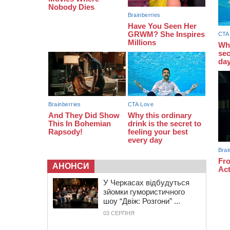
золоті: черкаські спортсмени
тріумфували на чемпіонаті України
20:31
На Черкащині спека
протримається ще день
20:00
Педагогів Черкас запрошують на
зустріч із переможцем Global
Teacher Prize Ukraine 2023
АНОНСИ
У Черкасах відбудуться
зйомки гумористичного
шоу “Двіж: Розгони” ...
03 СЕРПНЯ