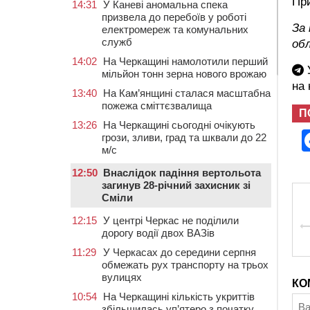
Пр
14:31
У Каневі аномальна спека
призвела до перебоїв у роботі
За
електромереж та комунальних
служб
об
14:02
На Черкащині намолотили перший
У
мільйон тонн зерна нового врожаю
на
13:40
На Кам’янщині сталася масштабна
пожежа сміттєзвалища
П
13:26
На Черкащині сьогодні очікують
грози, зливи, град та шквали до 22
м/с
12:50
Внаслідок падіння вертольота
загинув 28-річний захисник зі
Сміли
12:15
У центрі Черкас не поділили
дорогу водії двох ВАЗів
11:29
У Черкасах до середини серпня
обмежать рух транспорту на трьох
вулицях
КО
10:54
На Черкащині кількість укриттів
збільшилась уп’ятеро з початку