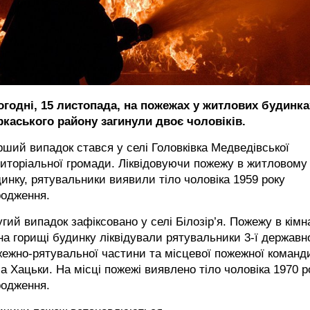
огодні, 15 листопада, на пожежах у житлових будинка
ркаського району загинули двоє чоловіків.
ший випадок стався у селі Головківка Медведівської
иторіальної громади. Ліквідовуючи пожежу в житловому
инку, рятувальники виявили тіло чоловіка 1959 року
родження.
гий випадок зафіксовано у селі Білозір’я. Пожежу в кімн
на горищі будинку ліквідували рятувальники 3-ї державн
ежно-рятувальної частини та місцевої пожежної команд
а Хацьки. На місці пожежі виявлено тіло чоловіка 1970 р
родження.