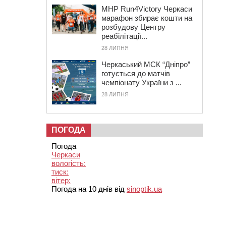
MHP Run4Victory Черкаси
марафон збирає кошти на
розбудову Центру
реабілітації...
28 ЛИПНЯ
Черкаський МСК “Дніпро”
готується до матчів
чемпіонату України з ...
28 ЛИПНЯ
ПОГОДА
Погода
Черкаси
вологість:
тиск:
вітер:
Погода на 10 днів від
sinoptik.ua