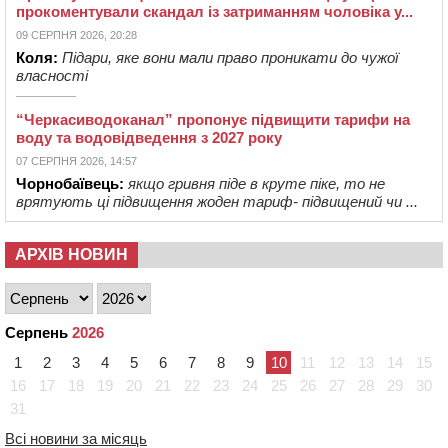
прокоментували скандал із затриманням чоловіка у...
09 СЕРПНЯ 2026, 20:28
Коля:
Підари, яке вони мали право проникати до чужої
власності
“Черкасиводоканал” пропонує підвищити тарифи на
воду та водовідведення з 2027 року
07 СЕРПНЯ 2026, 14:57
Чорнобаївець:
якщо гривня піде в круте піке, то не
врятують ці підвищення жоден тариф- підвищений чи ...
АРХІВ НОВИН
Серпень
2026
1
2
3
4
5
6
7
8
9
10
11
12
13
14
15
16
17
18
19
20
21
22
23
24
25
26
27
28
29
30
31
Всі новини за місяць