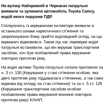
На вулиці Набережній в Черкасах патрульні
виявили та зупинили автомобіль Toyota Camry,
водій якого порушив ПДР.
Спілкуючись із керманичем інспектори виявили в
останнього ознаки наркотичного сп'яніння та
запропонували йому пройти відповідний огляд, на що
керманич відмовився. Також під час перевірки водія
патрульні встановили, що він керував транспортним
засобом, хоч був позбавлений права керування
повторно протягом року.
На водія автівки Toyota патрульні склали протоколи за
ч. 3 ст. 130 (Керування у стані сп'яніння особою, яка
двічі протягом року піддавалася стягненню, а так само
відмова від огляду на стан сп'яніння) та за ч. 5 ст. 126
(Керування транспортним засобом особою
позбавленою права керування вчинене повторно
протягом року) КУпАП.