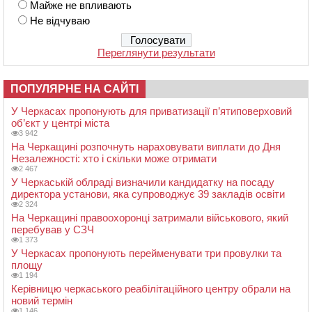
Майже не впливають
Не відчуваю
Переглянути результати
ПОПУЛЯРНЕ НА САЙТІ
У Черкасах пропонують для приватизації п’ятиповерховий
об’єкт у центрі міста
3 942
На Черкащині розпочнуть нараховувати виплати до Дня
Незалежності: хто і скільки може отримати
2 467
У Черкаській облраді визначили кандидатку на посаду
директора установи, яка супроводжує 39 закладів освіти
2 324
На Черкащині правоохоронці затримали військового, який
перебував у СЗЧ
1 373
У Черкасах пропонують перейменувати три провулки та
площу
1 194
Керівницю черкаського реабілітаційного центру обрали на
новий термін
1 146