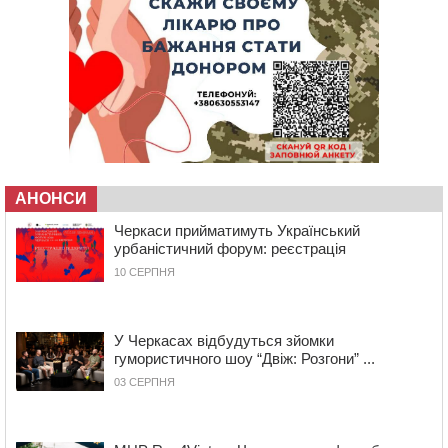
09:59
Всі опинилися в кюветі: у Будищі зіткнулися два
автомобілі та мотоцикл
09:20
На Черкащині боржникам за електроенергію
нарахують 3% річних та інфляційні втрати
08:22
Черкащина серед лідерів за кількістю штрафів для
підприємств через неподання даних про транспорт до
ТЦК
07:35
Черкаси прийматимуть Український урбаністичний
форум: реєстрація
АНОНСИ
09 СЕРПНЯ 2026, НЕДІЛЯ
Черкаси прийматимуть Український
19:08
На Чорнобаївщині конфіскували землю на користь
урбаністичний форум: реєстрація
держави, але оренду не припинили: прокуратура
10 СЕРПНЯ
звернулася до суду
17:27
У Черкасах триває завершальний етап прийому заяв
на літній відпочинок дітей пільгових категорій
У Черкасах відбудуться зйомки
15:32
«Будеш пожежним!»: рятувальник з Умані про
гумористичного шоу “Двіж: Розгони” ...
професію, що почалася з його власного порятунку
03 СЕРПНЯ
13:15
Від початку року на водоймах Черкащини загинули
37 людей, серед них 2 дітей