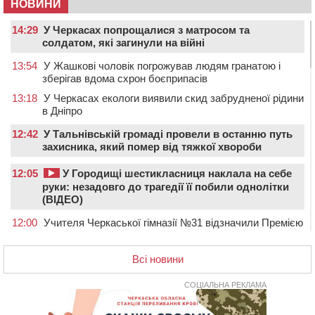
НОВИНИ
14:29
У Черкасах попрощалися з матросом та
солдатом, які загинули на війні
13:54
У Жашкові чоловік погрожував людям гранатою і
зберігав вдома схрон боєприпасів
13:18
У Черкасах екологи виявили скид забрудненої рідини
в Дніпро
12:42
У Тальнівській громаді провели в останню путь
захисника, який помер від тяжкої хвороби
12:05
У Городищі шестикласниця наклала на себе
руки: незадовго до трагедії її побили однолітки
(ВІДЕО)
12:00
Учителя Черкаської гімназії №31 відзначили Премією
Кабміну
11:19
На Черкащині запрацювала Мистецько-краєзнавча
Всі новини
рада
СОЦІАЛЬНА РЕКЛАМА
10:40
У Вільшанській громаді попрощалися із
захисником, який помер від тяжких поранень