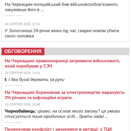
На Черкащині поліцейський бив військовозобов’язаного,
закувавши його в ...
04 СЕРПНЯ 2026, 12:51
У Золотоноші 24-річна жінка під час сварки ножем убила
свого чоловіка
ОБГОВОРЕННЯ
На Черкащині правоохоронці затримали військового,
який перебував у СЗЧ
10 СЕРПНЯ 2026, 13:01
І:
І два бугаї держать за руки
На Черкащині боржникам за електроенергію нарахують
3% річних та інфляційні втрати
10 СЕРПНЯ 2026, 10:48
Чорнобаївець:
цікаво, на основі якого закону? ця умова
стосується лише юридичних осіб... брати зайві ...
Провокував конфлікт і зачинився в автівці: у ТЦК