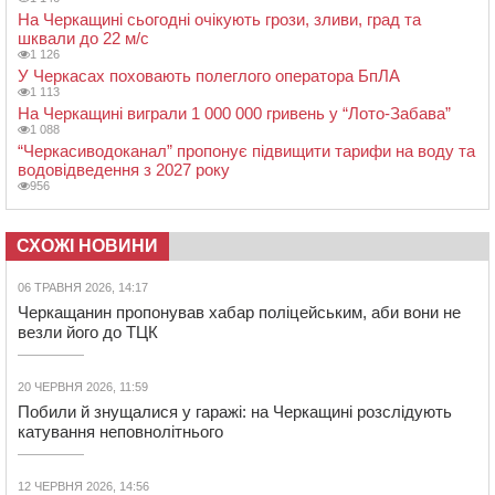
На Черкащині сьогодні очікують грози, зливи, град та
шквали до 22 м/с
1 126
У Черкасах поховають полеглого оператора БпЛА
1 113
На Черкащині виграли 1 000 000 гривень у “Лото-Забава”
1 088
“Черкасиводоканал” пропонує підвищити тарифи на воду та
водовідведення з 2027 року
956
СХОЖІ НОВИНИ
06 ТРАВНЯ 2026, 14:17
Черкащанин пропонував хабар поліцейським, аби вони не
везли його до ТЦК
20 ЧЕРВНЯ 2026, 11:59
Побили й знущалися у гаражі: на Черкащині розслідують
катування неповнолітнього
12 ЧЕРВНЯ 2026, 14:56