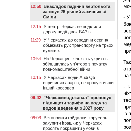
мо
12:50
Внаслідок падіння вертольота
загинув 28-річний захисник зі
Сміли
- У
бою
12:15
У центрі Черкас не поділили
все
дорогу водії двох ВАЗів
чол
11:29
У Черкасах до середини серпня
мед
обмежать рух транспорту на трьох
вулицях
при
10:54
На Черкащині кількість укриттів
Так
збільшилась уп’ятеро з початку
отр
повномасштабної війни
на 
10:15
У Черкасах водій Audi Q5
спричинив аварію, не пропустивши
- Т
інший кросовер
ніх
09:42
“Черкасиводоканал” пропонує
тес
підвищити тарифи на воду та
при
водовідведення з 2027 року
із 
09:08
Встановити гойдалки, карусель і
пол
закупити іграшки: у Черкасах
роз
просять покращити умови в