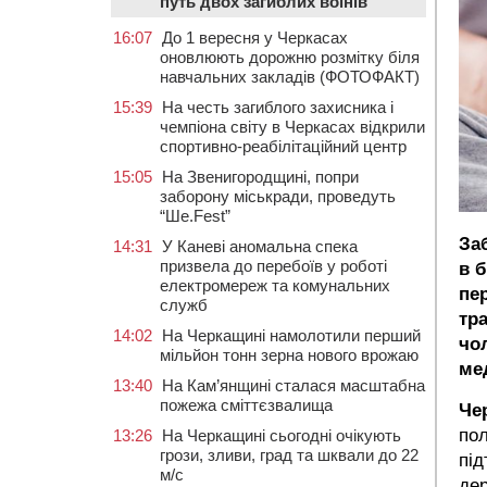
путь двох загиблих воїнів
16:07
До 1 вересня у Черкасах
оновлюють дорожню розмітку біля
навчальних закладів (ФОТОФАКТ)
15:39
На честь загиблого захисника і
чемпіона світу в Черкасах відкрили
спортивно-реабілітаційний центр
15:05
На Звенигородщині, попри
заборону міськради, проведуть
“Ше.Fest”
За
14:31
У Каневі аномальна спека
призвела до перебоїв у роботі
в б
електромереж та комунальних
пер
служб
тр
14:02
На Черкащині намолотили перший
чо
мільйон тонн зерна нового врожаю
ме
13:40
На Кам’янщині сталася масштабна
пожежа сміттєзвалища
Че
пол
13:26
На Черкащині сьогодні очікують
грози, зливи, град та шквали до 22
під
м/с
дер