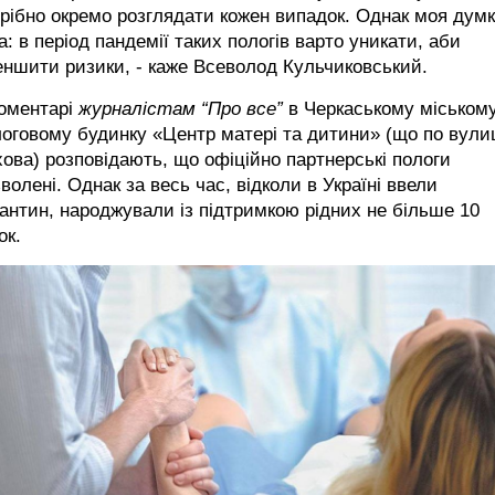
рібно окремо розглядати кожен випадок. Однак моя дум
а: в період пандемії таких пологів варто уникати, аби
ншити ризики, - каже Всеволод Кульчиковський.
коментарі
журналістам “Про все”
в Черкаському міськом
оговому будинку «Центр матері та дитини» (що по вули
ова) розповідають, що офіційно партнерські пологи
волені. Однак за весь час, відколи в Україні ввели
антин, народжували із підтримкою рідних не більше 10
ок.