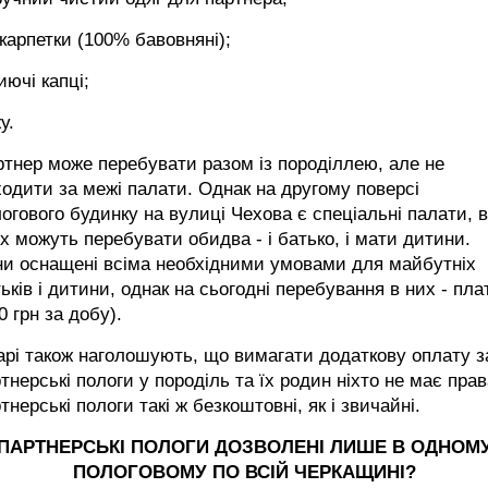
карпетки (100% бавовняні);
иючі капці;
у.
тнер може перебувати разом із породіллею, але не
одити за межі палати. Однак на другому поверсі
огового будинку на вулиці Чехова є спеціальні палати, в
х можуть перебувати обидва - і батько, і мати дитини.
ни оснащені всіма необхідними умовами для майбутніх
ьків і дитини, однак на сьогодні перебування в них - пла
0 грн за добу).
арі також наголошують, що вимагати додаткову оплату з
тнерські пологи у породіль та їх родин ніхто не має прав
тнерські пологи такі ж безкоштовні, як і звичайні.
ПАРТНЕРСЬКІ ПОЛОГИ ДОЗВОЛЕНІ ЛИШЕ В ОДНОМ
ПОЛОГОВОМУ ПО ВСІЙ ЧЕРКАЩИНІ?