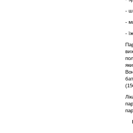
- ш
- м
- їж
Пар
вих
пол
яки
Во
бат
(15
Лік
пар
пар