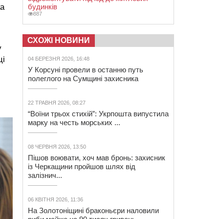
ка
будинків
887
СХОЖІ НОВИНИ
у
ці
04 БЕРЕЗНЯ 2026, 16:48
У Корсуні провели в останню путь
полеглого на Сумщині захисника
22 ТРАВНЯ 2026, 08:27
“Воїни трьох стихій”: Укрпошта випустила
марку на честь морських ...
08 ЧЕРВНЯ 2026, 13:50
Пішов воювати, хоч мав бронь: захисник
із Черкащини пройшов шлях від
залізнич...
06 КВІТНЯ 2026, 11:36
На Золотоніщині браконьєри наловили