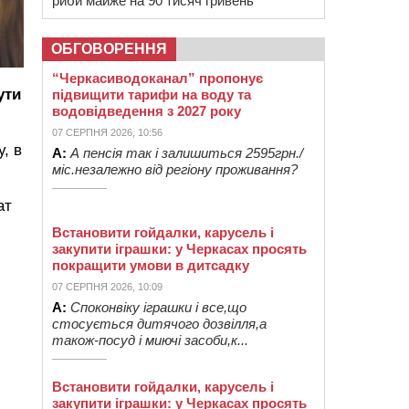
риби майже на 90 тисяч гривень
ОБГОВОРЕННЯ
“Черкасиводоканал” пропонує
ути
підвищити тарифи на воду та
водовідведення з 2027 року
07 СЕРПНЯ 2026, 10:56
, в
А:
А пенсія так і залишиться 2595грн./
міс.незалежно від регіону проживання?
ат
Встановити гойдалки, карусель і
закупити іграшки: у Черкасах просять
покращити умови в дитсадку
07 СЕРПНЯ 2026, 10:09
А:
Споконвіку іграшки і все,що
стосується дитячого дозвілля,а
також-посуд і миючі засоби,к...
Встановити гойдалки, карусель і
закупити іграшки: у Черкасах просять