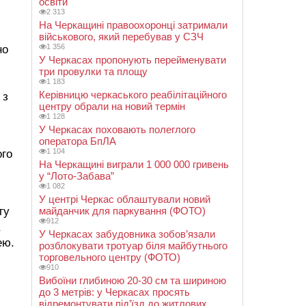
освіти
2 313
На Черкащині правоохоронці затримали
військового, який перебував у СЗЧ
1 356
но
У Черкасах пропонують перейменувати
три провулки та площу
1 183
Керівницю черкаського реабілітаційного
 з
центру обрали на новий термін
1 128
У Черкасах поховають полеглого
оператора БпЛА
1 104
ого
На Черкащині виграли 1 000 000 гривень
у “Лото-Забава”
1 082
У центрі Черкас облаштували новий
ту
майданчик для паркування (ФОТО)
912
У Черкасах забудовника зобов’язали
ею.
розблокувати тротуар біля майбутнього
торговельного центру (ФОТО)
910
Вибоїни глибиною 20-30 см та шириною
і
до 3 метрів: у Черкасах просять
відремонтувати під’їзд до житлових