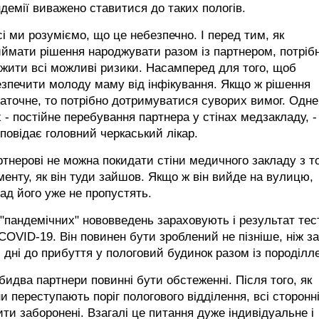
демії виважено ставитися до таких пологів.
сі ми розуміємо, що це небезпечно. І перед тим, як
ймати рішення народжувати разом із партнером, потріб
жити всі можливі ризики. Насамперед для того, щоб
зпечити молоду маму від інфікування. Якщо ж рішення
аточне, то потрібно дотримуватися суворих вимог. Одне
 - постійне перебування партнера у стінах медзакладу, -
повідає головний черкаський лікар.
тнерові не можна покидати стіни медичного закладу з т
енту, як він туди зайшов. Якщо ж він вийде на вулицю,
ад його уже не пропустять.
"пандемічних" нововведень зараховують і результат тес
COVID-19. Він повинен бути зроблений не пізніше, ніж за
 дні до прибуття у пологовий будинок разом із породілл
бидва партнери повинні бути обстеженні. Після того, як
и переступають поріг пологового відділення, всі сторонн
ити заборонені. Взагалі це питання дуже індивідуальне і