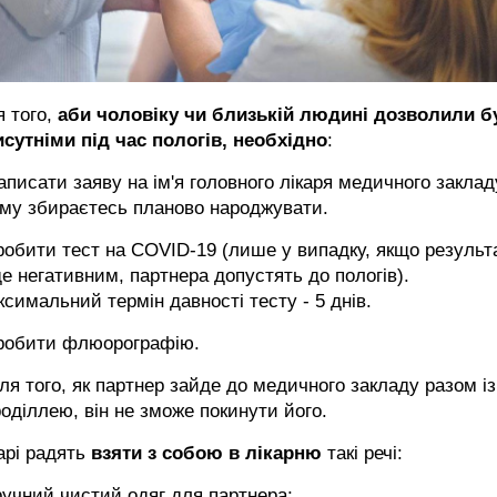
 того,
аби чоловіку чи близькій людині дозволили б
исутніми під час пологів, необхідно
:
аписати заяву на ім'я головного лікаря медичного закладу
ому збираєтесь планово народжувати.
робити тест на COVID-19 (лише у випадку, якщо результ
е негативним, партнера допустять до пологів).
симальний термін давності тесту - 5 днів.
Зробити флюорографію.
ля того, як партнер зайде до медичного закладу разом із
оділлею, він не зможе покинути його.
арі радять
взяти з собою в лікарню
такі речі:
ручний чистий одяг для партнера;