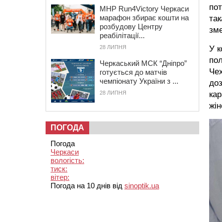
пот
MHP Run4Victory Черкаси
марафон збирає кошти на
так
розбудову Центру
зме
реабілітації...
У 
28 ЛИПНЯ
пол
Черкаський МСК “Дніпро”
Чех
готується до матчів
чемпіонату України з ...
доз
кар
28 ЛИПНЯ
жін
ПОГОДА
Погода
Черкаси
вологість:
тиск:
вітер:
Погода на 10 днів від
sinoptik.ua