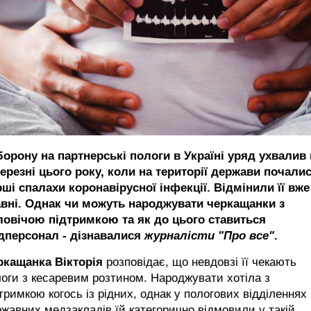
борону на партнерські пологи в Україні уряд ухвалив
ерезні цього року, коли на території держави почали
ші спалахи коронавірусної інфекції. Відмінили її вже
авні. Однак чи можуть народжувати черкащанки з
ловічою підтримкою та як до цього ставиться
дперсонал - дізнавалися
журналісти "Про все"
.
ркащанка Вікторія
розповідає, що невдовзі її чекають
оги з кесаревим розтином. Народжувати хотіла з
тримкою когось із рідних, однак у пологових відділеннях
жавних медзакладів їй категорично відмовили у такій