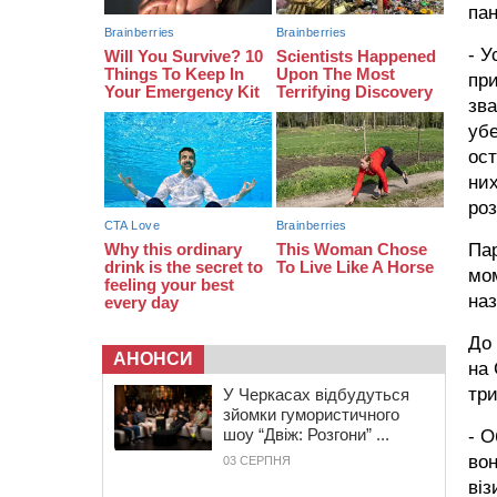
пан
укусів тварин
18:15
Черкаська тренувальна квартира
- У
стала прикладом для громад з
при
усієї України
зва
убе
ост
них
роз
Пар
мом
наз
До 
АНОНСИ
на 
три
У Черкасах відбудуться
зйомки гумористичного
шоу “Двіж: Розгони” ...
- О
вон
03 СЕРПНЯ
віз