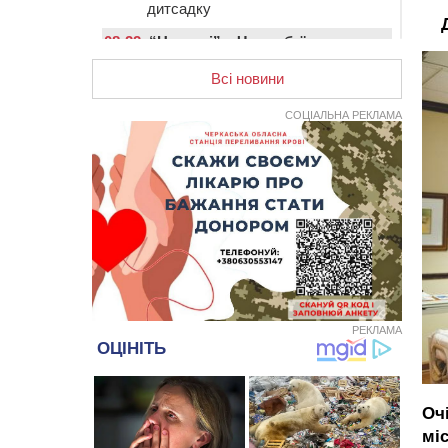
дитсадку
08:22
“На щиті” у Чорнобаївську
громаду повертається полеглий
біля Кліщіївки воїн
Всі новини
07:30
Понад 968 мільйонів гривень
СОЦІАЛЬНА РЕКЛАМА
земельного податку сплатили на
Черкащині
06 СЕРПНЯ 2026, ЧЕТВЕР
21:13
Вісім медалей, з яких чотири
золоті: черкаські спортсмени
тріумфували на чемпіонаті України
20:31
На Черкащині спека
протримається ще день
20:00
Педагогів Черкас запрошують на
зустріч із переможцем Global
РЕКЛАМА
Teacher Prize Ukraine 2023
19:24
У Черкасах водійка протаранила
Duster, коли здавала назад
Оч
18:50
На Черкащині з початку року
мі
зросла кількість постраждалих від