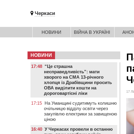
Черкаси
НОВИНИ
ВІЙНА В УКРАЇНІ
АНО
П
НОВИНИ
п
17:48
“Це страшна
несправедливість”: мати
Ч
хворого на СМА 13-річного
хлопця із Драбівщини просить
ОВА виділити кошти на
17 Л
дороговартісні ліки
17:15
На Уманщині судитимуть колишню
очільницю відділу освіти через
закупівлю електрики за завищеною
ціною
16:40
У Черкасах провели в останню