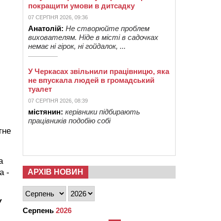
покращити умови в дитсадку
07 СЕРПНЯ 2026, 09:36
Анатолій:
Не створюйте проблем
вихователям. Ніде в місті в садочках
немає ні гірок, ні гойдалок, ...
У Черкасах звільнили працівницю, яка
не впускала людей в громадський
туалет
07 СЕРПНЯ 2026, 08:39
містянин:
керівники підбирають
працівників подобію собі
тне
а
а -
АРХІВ НОВИН
У
Серпень
2026