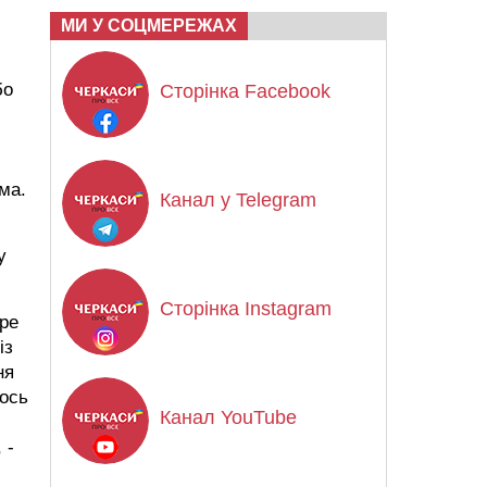
МИ У СОЦМЕРЕЖАХ
бо
Сторінка Facebook
ма.
Канал у Telegram
у
Сторінка Instagram
ере
із
ня
тось
Канал YouTube
 -