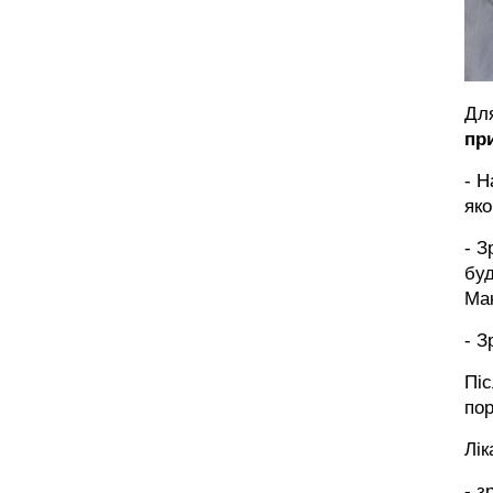
Для
пр
- Н
як
- З
буд
Мак
- 
Піс
пор
Лік
- з