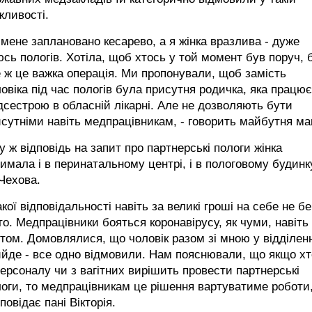
жливості.
 мене заплановано кесарево, а я жінка вразлива - дуже
сь пологів. Хотіла, щоб хтось у той момент був поруч, 
 ж це важка операція. Ми пропонували, щоб замість
овіка під час пологів була присутня родичка, яка працює
сестрою в обласній лікарні. Але не дозволяють бути
сутніми навіть медпрацівникам, - говорить майбутня ма
у ж відповідь на запит про партнерські пологи жінка
имала і в перинатальному центрі, і в пологовому будинк
Чехова.
акої відповідальності навіть за великі гроші на себе не б
то. Медпрацівники бояться коронавірусу, як чуми, навіть 
том. Домовлялися, що чоловік разом зі мною у відділен
йде - все одно відмовили. Нам пояснювали, що якщо х
персоналу чи з вагітних вирішить провести партнерські
оги, то медпрацівникам це рішення вартуватиме роботи,
повідає пані Вікторія.