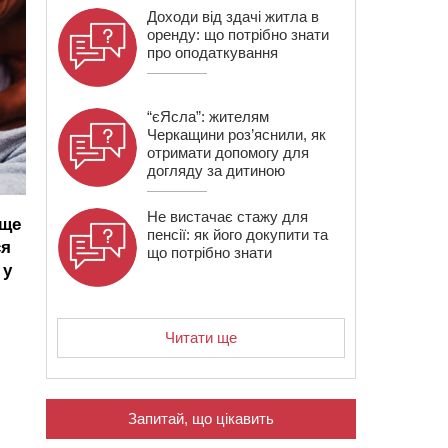
Доходи від здачі житла в
оренду: що потрібно знати
про оподаткування
“єЯсла”: жителям
Черкащини роз’яснили, як
отримати допомогу для
догляду за дитиною
Не вистачає стажу для
 ще
пенсії: як його докупити та
ся
що потрібно знати
 у
Читати ще
Запитай, що цікавить