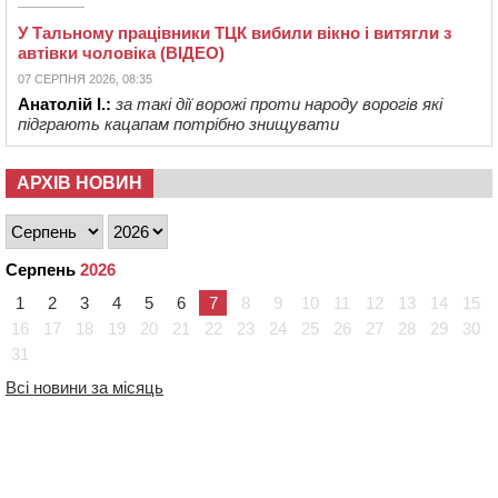
У Тальному працівники ТЦК вибили вікно і витягли з
автівки чоловіка (ВІДЕО)
07 СЕРПНЯ 2026, 08:35
Анатолій І.:
за такі дії ворожі проти народу ворогів які
підграють кацапам потрібно знищувати
АРХІВ НОВИН
Серпень
2026
1
2
3
4
5
6
7
8
9
10
11
12
13
14
15
16
17
18
19
20
21
22
23
24
25
26
27
28
29
30
31
Всі новини за місяць