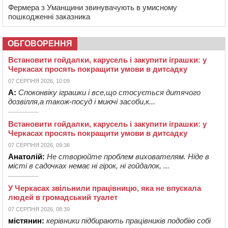
Фермера з Уманщини звинувачують в умисному
пошкодженні заказника
ОБГОВОРЕННЯ
Встановити гойдалки, карусель і закупити іграшки: у
Черкасах просять покращити умови в дитсадку
07 СЕРПНЯ 2026, 10:09
А:
Споконвіку іграшки і все,що стосується дитячого
дозвілля,а також-посуд і миючі засоби,к...
Встановити гойдалки, карусель і закупити іграшки: у
Черкасах просять покращити умови в дитсадку
07 СЕРПНЯ 2026, 09:36
Анатолій:
Не створюйте проблем вихователям. Ніде в
місті в садочках немає ні гірок, ні гойдалок, ...
У Черкасах звільнили працівницю, яка не впускала
людей в громадський туалет
07 СЕРПНЯ 2026, 08:39
містянин:
керівники підбирають працівників подобію собі