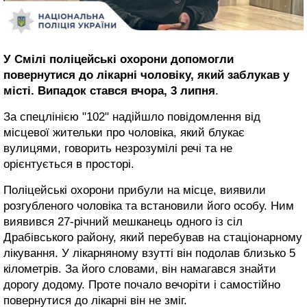
У Смілі поліцейські охорони допомогли
повернутися до лікарні чоловіку, який заблукав у
місті. Випадок стався вчора, 3 липня
.
За спецлінією "102" надійшло повідомлення від
місцевої жительки про чоловіка, який блукає
вулицями, говорить незрозумілі речі та не
орієнтується в просторі.
Поліцейські охорони прибули на місце, виявили
розгубленого чоловіка та встановили його особу. Ним
виявився 27-річний мешканець одного із сіл
Драбівського району, який перебував на стаціонарному
лікування. У лікарняному взутті він подолав близько 5
кілометрів. За його словами, він намагався знайти
дорогу додому. Проте почало вечоріти і самостійно
повернутися до лікарні він не зміг.