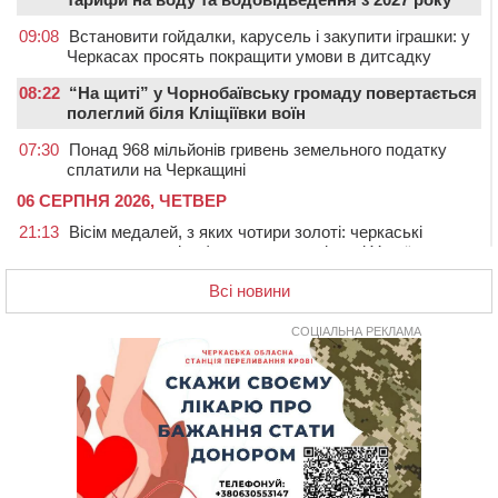
09:08
Встановити гойдалки, карусель і закупити іграшки: у
Черкасах просять покращити умови в дитсадку
08:22
“На щиті” у Чорнобаївську громаду повертається
полеглий біля Кліщіївки воїн
07:30
Понад 968 мільйонів гривень земельного податку
сплатили на Черкащині
06 СЕРПНЯ 2026, ЧЕТВЕР
21:13
Вісім медалей, з яких чотири золоті: черкаські
спортсмени тріумфували на чемпіонаті України
20:31
На Черкащині спека протримається ще день
Всі новини
20:00
Педагогів Черкас запрошують на зустріч із
переможцем Global Teacher Prize Ukraine 2023
СОЦІАЛЬНА РЕКЛАМА
19:24
У Черкасах водійка протаранила Duster, коли
здавала назад
18:50
На Черкащині з початку року зросла кількість
постраждалих від укусів тварин
18:15
Черкаська тренувальна квартира стала прикладом
для громад з усієї України