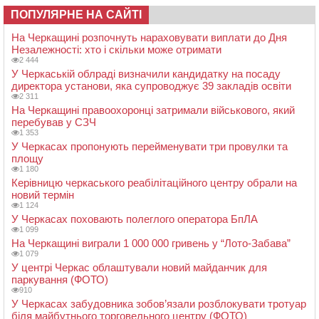
ПОПУЛЯРНЕ НА САЙТІ
На Черкащині розпочнуть нараховувати виплати до Дня
Незалежності: хто і скільки може отримати
2 444
У Черкаській облраді визначили кандидатку на посаду
директора установи, яка супроводжує 39 закладів освіти
2 311
На Черкащині правоохоронці затримали військового, який
перебував у СЗЧ
1 353
У Черкасах пропонують перейменувати три провулки та
площу
1 180
Керівницю черкаського реабілітаційного центру обрали на
новий термін
1 124
У Черкасах поховають полеглого оператора БпЛА
1 099
На Черкащині виграли 1 000 000 гривень у “Лото-Забава”
1 079
У центрі Черкас облаштували новий майданчик для
паркування (ФОТО)
910
У Черкасах забудовника зобов’язали розблокувати тротуар
біля майбутнього торговельного центру (ФОТО)