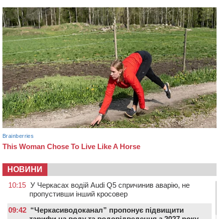
НОВИНИ
10:15
У Черкасах водій Audi Q5 спричинив аварію, не
пропустивши інший кросовер
09:42
“Черкасиводоканал” пропонує підвищити
тарифи на воду та водовідведення з 2027 року