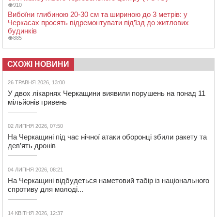
910
Вибоїни глибиною 20-30 см та шириною до 3 метрів: у
Черкасах просять відремонтувати під’їзд до житлових
будинків
885
СХОЖІ НОВИНИ
26 ТРАВНЯ 2026, 13:00
У двох лікарнях Черкащини виявили порушень на понад 11
мільйонів гривень
02 ЛИПНЯ 2026, 07:50
На Черкащині під час нічної атаки оборонці збили ракету та
дев’ять дронів
04 ЛИПНЯ 2026, 08:21
На Черкащині відбудеться наметовий табір із національного
спротиву для молоді...
14 КВІТНЯ 2026, 12:37