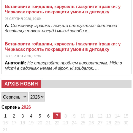
Встановити гойдалки, карусель і закупити іграшки: у
Черкасах просять покращити умови в дитсадку
07 СЕРПНЯ 2026, 10:09
А:
Споконвіку іграшки і все,що стосується дитячого
дозвілля,а також-посуд і миючі засоби,к...
Встановити гойдалки, карусель і закупити іграшки: у
Черкасах просять покращити умови в дитсадку
07 СЕРПНЯ 2026, 09:36
Анатолій:
Не створюйте проблем вихователям. Ніде в
місті в садочках немає ні гірок, ні гойдалок, ...
АРХІВ НОВИН
Серпень
2026
1
2
3
4
5
6
7
8
9
10
11
12
13
14
15
16
17
18
19
20
21
22
23
24
25
26
27
28
29
30
31