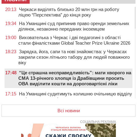
20:13
Черкаси виділять близько 20 млн грн на роботу
ліцею “Перспектива” до кінця року
19:34
На Уманщині суд припинив право оренди земельних
ділянок, незаконно переданих іноземцем
19:00
Вихователька з Черкас і дві педагогині з області
стали фіналістками Global Teacher Prize Ukraine 2026
18:23
Зарядка, йога, сапи та нові знайомства: у Черкасах
закрили сезон літнього табору для людей поважного
віку
17:48
“Це страшна несправедливість”: мати хворого на
СМА 13-річного хлопця із Драбівщини просить
ОВА виділити кошти на дороговартісні ліки
17:15
На Уманщині судитимуть колишню очільницю відділу
освіти через закупівлю електрики за завищеною
ціною
Всі новини
16:40
У Черкасах провели в останню путь двох
загиблих воїнів
СОЦІАЛЬНА РЕКЛАМА
16:07
До 1 вересня у Черкасах оновлюють дорожню
розмітку біля навчальних закладів (ФОТОФАКТ)