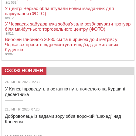
1 082
У центрі Черкас облаштували новий майданчик для
паркування (ФОТО)
912
У Черкасах забудовника зобов’язали розблокувати тротуар
біля майбутнього торговельного центру (ФОТО)
911
Вибоїни глибиною 20-30 см та шириною до 3 метрів: у
Черкасах просять відремонтувати під’їзд до житлових
будинків
887
СХОЖІ НОВИНИ
24 ЛИПНЯ 2026, 15:38
У Каневі проведуть в останню путь полеглого на Курщині
десантника
21 ЛИПНЯ 2026, 07:26
Доброволець із вадами зору збив ворожий “шахед” над
Каневом