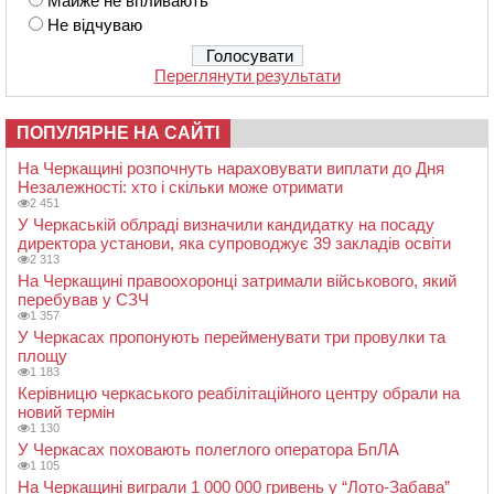
Майже не впливають
Не відчуваю
Переглянути результати
ПОПУЛЯРНЕ НА САЙТІ
На Черкащині розпочнуть нараховувати виплати до Дня
Незалежності: хто і скільки може отримати
2 451
У Черкаській облраді визначили кандидатку на посаду
директора установи, яка супроводжує 39 закладів освіти
2 313
На Черкащині правоохоронці затримали військового, який
перебував у СЗЧ
1 357
У Черкасах пропонують перейменувати три провулки та
площу
1 183
Керівницю черкаського реабілітаційного центру обрали на
новий термін
1 130
У Черкасах поховають полеглого оператора БпЛА
1 105
На Черкащині виграли 1 000 000 гривень у “Лото-Забава”