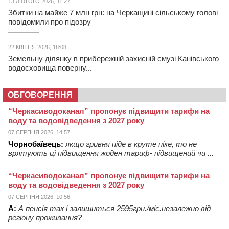
13 ЛЮТОГО 2026, 11:27
Збитки на майже 7 млн грн: на Черкащині сільському голові
повідомили про підозру
22 КВІТНЯ 2026, 18:08
Земельну ділянку в прибережній захисній смузі Канівського
водосховища поверну...
ОБГОВОРЕННЯ
“Черкасиводоканал” пропонує підвищити тарифи на
воду та водовідведення з 2027 року
07 СЕРПНЯ 2026, 14:57
Чорнобаївець:
якщо гривня піде в круте піке, то не
врятують ці підвищення жоден тариф- підвищений чи ...
“Черкасиводоканал” пропонує підвищити тарифи на
воду та водовідведення з 2027 року
07 СЕРПНЯ 2026, 10:56
А:
А пенсія так і залишиться 2595грн./міс.незалежно від
регіону проживання?