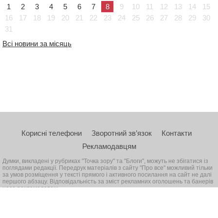
1
2
3
4
5
6
7
8
9
10
11
12
13
14
15
16
17
18
19
20
21
22
23
24
25
26
27
28
29
30
31
Всі новини за місяць
Корисні телефони
Зворотний зв’язок
Контакти
Рекламодавцям
Думки, викладені у рубриках "Точка зору" та "Блоги", можуть не збігатися із
поглядами редакції. Передрук матеріалів з сайту "Про все" можливий тільки
за умов розміщення у тексті прямого і активного посилання на сайт не далі
першого абзацу. Відповідальність за зміст рекламних оголошень та банерів
несе рекламодавець
© 2026, Всі права захищені