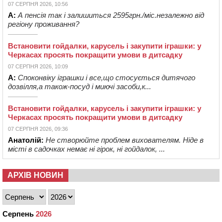
07 СЕРПНЯ 2026, 10:56
А:
А пенсія так і залишиться 2595грн./міс.незалежно від
регіону проживання?
Встановити гойдалки, карусель і закупити іграшки: у
Черкасах просять покращити умови в дитсадку
07 СЕРПНЯ 2026, 10:09
А:
Споконвіку іграшки і все,що стосується дитячого
дозвілля,а також-посуд і миючі засоби,к...
Встановити гойдалки, карусель і закупити іграшки: у
Черкасах просять покращити умови в дитсадку
07 СЕРПНЯ 2026, 09:36
Анатолій:
Не створюйте проблем вихователям. Ніде в
місті в садочках немає ні гірок, ні гойдалок, ...
АРХІВ НОВИН
Серпень
2026