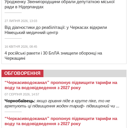
Уродженку Звенигородщини обрали депутаткою міської
ради в Нідерландах
27 ЛИПНЯ 2026, 13:03
Від діагностики до реабілітації: у Черкасах відкрили
Німецький медичний центр
16 КВІТНЯ 2026, 08:45
4 російські ракети і 30 БпЛА знищили оборонці на
Черкащині
ОБГОВОРЕННЯ
“Черкасиводоканал” пропонує підвищити тарифи на
воду та водовідведення з 2027 року
07 СЕРПНЯ 2026, 14:57
Чорнобаївець:
якщо гривня піде в круте піке, то не
врятують ці підвищення жоден тариф- підвищений чи ...
“Черкасиводоканал” пропонує підвищити тарифи на
воду та водовідведення з 2027 року