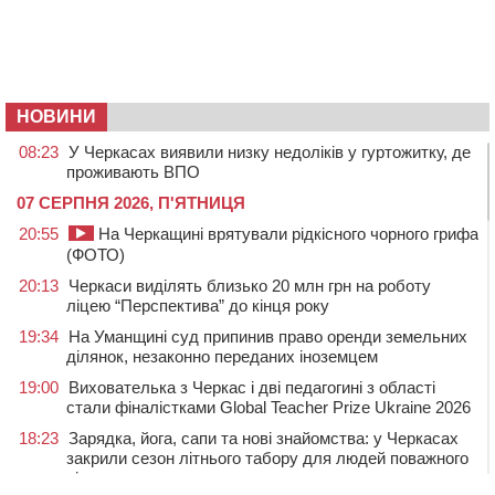
НОВИНИ
08:23
У Черкасах виявили низку недоліків у гуртожитку, де
проживають ВПО
07 СЕРПНЯ 2026, П'ЯТНИЦЯ
20:55
На Черкащині врятували рідкісного чорного грифа
(ФОТО)
20:13
Черкаси виділять близько 20 млн грн на роботу
ліцею “Перспектива” до кінця року
19:34
На Уманщині суд припинив право оренди земельних
ділянок, незаконно переданих іноземцем
19:00
Вихователька з Черкас і дві педагогині з області
стали фіналістками Global Teacher Prize Ukraine 2026
18:23
Зарядка, йога, сапи та нові знайомства: у Черкасах
закрили сезон літнього табору для людей поважного
віку