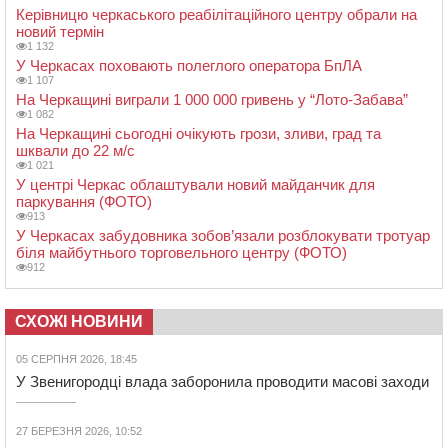
Керівницю черкаського реабілітаційного центру обрали на
новий термін
1 132
У Черкасах поховають полеглого оператора БпЛА
1 107
На Черкащині виграли 1 000 000 гривень у “Лото-Забава”
1 082
На Черкащині сьогодні очікують грози, зливи, град та
шквали до 22 м/с
1 021
У центрі Черкас облаштували новий майданчик для
паркування (ФОТО)
913
У Черкасах забудовника зобов’язали розблокувати тротуар
біля майбутнього торговельного центру (ФОТО)
912
СХОЖІ НОВИНИ
05 СЕРПНЯ 2026, 18:45
У Звенигородці влада заборонила проводити масові заходи
27 БЕРЕЗНЯ 2026, 10:52