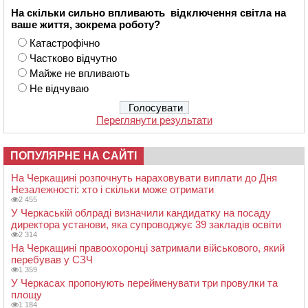
На скільки сильно впливають відключення світла на
ваше життя, зокрема роботу?
Катастрофічно
Частково відчутно
Майже не впливають
Не відчуваю
Переглянути результати
ПОПУЛЯРНЕ НА САЙТІ
На Черкащині розпочнуть нараховувати виплати до Дня
Незалежності: хто і скільки може отримати
2 455
У Черкаській облраді визначили кандидатку на посаду
директора установи, яка супроводжує 39 закладів освіти
2 314
На Черкащині правоохоронці затримали військового, який
перебував у СЗЧ
1 359
У Черкасах пропонують перейменувати три провулки та
площу
1 184