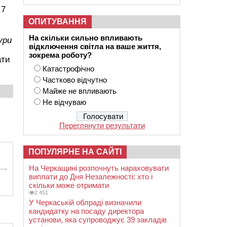
 7
ОПИТУВАННЯ
На скільки сильно впливають
ури
відключення світла на ваше життя,
зокрема роботу?
ати
Катастрофічно
Частково відчутно
Майже не впливають
Не відчуваю
Переглянути результати
ПОПУЛЯРНЕ НА САЙТІ
На Черкащині розпочнуть нараховувати
виплати до Дня Незалежності: хто і
скільки може отримати
2 451
У Черкаській облраді визначили
кандидатку на посаду директора
установи, яка супроводжує 39 закладів