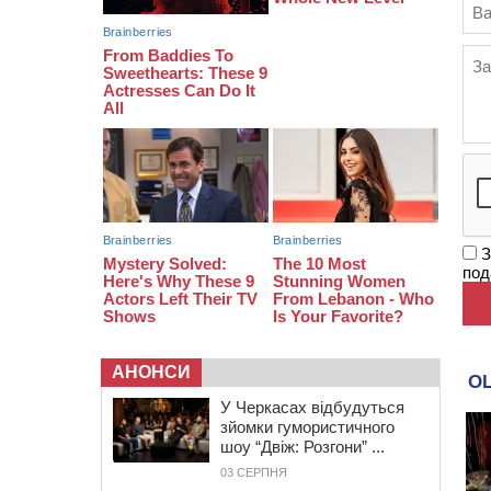
золоті: черкаські спортсмени
тріумфували на чемпіонаті України
20:31
На Черкащині спека
протримається ще день
20:00
Педагогів Черкас запрошують на
зустріч із переможцем Global
Teacher Prize Ukraine 2023
З
под
АНОНСИ
У Черкасах відбудуться
зйомки гумористичного
шоу “Двіж: Розгони” ...
03 СЕРПНЯ