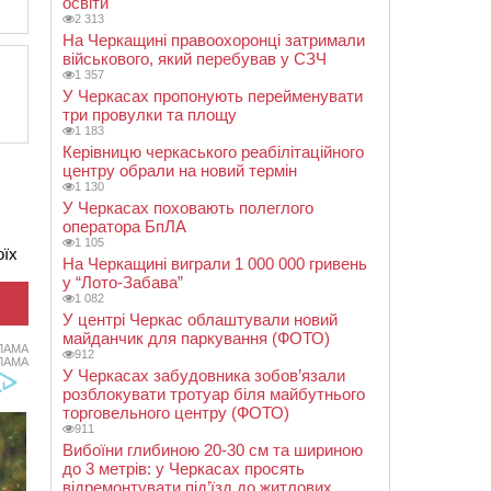
освіти
2 313
На Черкащині правоохоронці затримали
військового, який перебував у СЗЧ
1 357
У Черкасах пропонують перейменувати
три провулки та площу
1 183
Керівницю черкаського реабілітаційного
центру обрали на новий термін
1 130
У Черкасах поховають полеглого
оператора БпЛА
1 105
оїх
На Черкащині виграли 1 000 000 гривень
у “Лото-Забава”
1 082
У центрі Черкас облаштували новий
майданчик для паркування (ФОТО)
ЛАМА
912
ЛАМА
У Черкасах забудовника зобов’язали
розблокувати тротуар біля майбутнього
торговельного центру (ФОТО)
911
Вибоїни глибиною 20-30 см та шириною
до 3 метрів: у Черкасах просять
відремонтувати під’їзд до житлових