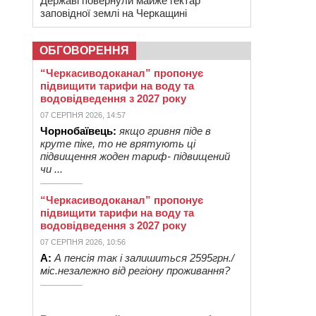
Державі повернули майже гектар
заповідної землі на Черкащині
ОБГОВОРЕННЯ
“Черкасиводоканал” пропонує
підвищити тарифи на воду та
водовідведення з 2027 року
07 СЕРПНЯ 2026, 14:57
Чорнобаївець:
якщо гривня піде в
круте піке, то не врятують ці
підвищення жоден тариф- підвищений
чи ...
“Черкасиводоканал” пропонує
підвищити тарифи на воду та
водовідведення з 2027 року
07 СЕРПНЯ 2026, 10:56
А:
А пенсія так і залишиться 2595грн./
міс.незалежно від регіону проживання?