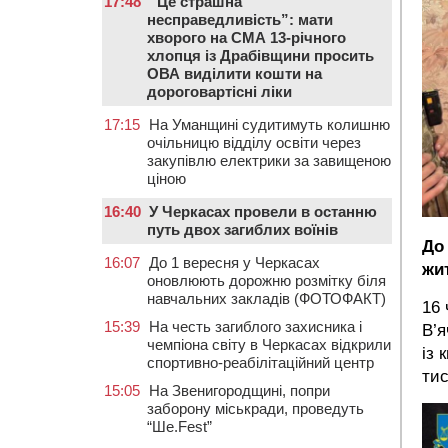
17:48
“Це страшна
несправедливість”: мати
хворого на СМА 13-річного
хлопця із Драбівщини просить
ОВА виділити кошти на
дороговартісні ліки
17:15
На Уманщині судитимуть колишню
очільницю відділу освіти через
закупівлю електрики за завищеною
ціною
16:40
У Черкасах провели в останню
путь двох загиблих воїнів
До
16:07
До 1 вересня у Черкасах
жи
оновлюють дорожню розмітку біля
навчальних закладів (ФОТОФАКТ)
16 
15:39
На честь загиблого захисника і
В’я
чемпіона світу в Черкасах відкрили
із 
спортивно-реабілітаційний центр
тис
15:05
На Звенигородщині, попри
заборону міськради, проведуть
“Ше.Fest”