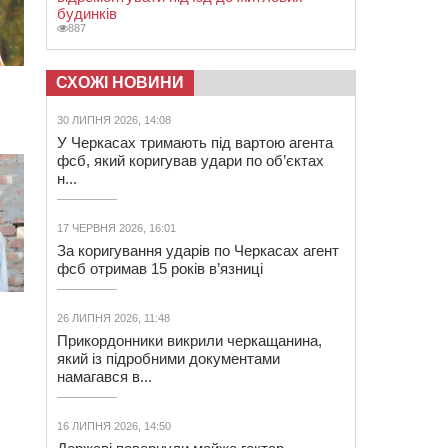
будинків
887
СХОЖІ НОВИНИ
30 ЛИПНЯ 2026, 14:08
У Черкасах тримають під вартою агента
фсб, який коригував удари по об’єктах
н...
17 ЧЕРВНЯ 2026, 16:01
За коригування ударів по Черкасах агент
фсб отримав 15 років в’язниці
26 ЛИПНЯ 2026, 11:48
Прикордонники викрили черкащанина,
який із підробними документами
намагався в...
16 ЛИПНЯ 2026, 14:50