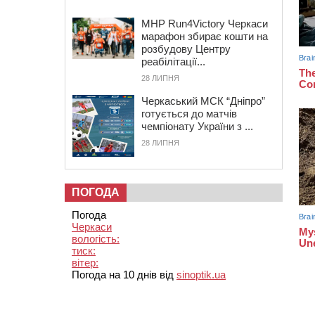
MHP Run4Victory Черкаси
марафон збирає кошти на
розбудову Центру
реабілітації...
28 ЛИПНЯ
Черкаський МСК “Дніпро”
готується до матчів
чемпіонату України з ...
28 ЛИПНЯ
ПОГОДА
Погода
Черкаси
вологість:
тиск:
вітер:
Погода на 10 днів від
sinoptik.ua