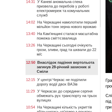
14:31
У Каневі аномальна спека
призвела до перебоїв у роботі
електромереж та комунальних
служб
14:02
На Черкащині намолотили перший
мільйон тонн зерна нового врожаю
13:40
На Кам’янщині сталася масштабна
пожежа сміттєзвалища
13:26
На Черкащині сьогодні очікують
грози, зливи, град та шквали до 22
м/с
12:50
Внаслідок падіння вертольота
загинув 28-річний захисник зі
Сміли
12:15
У центрі Черкас не поділили
Гра
дорогу водії двох ВАЗів
гро
11:29
У Черкасах до середини серпня
Слі
обмежать рух транспорту на трьох
вулицях
під
гри
10:54
На Черкащині кількість укриттів
збільшилась уп’ятеро з початку