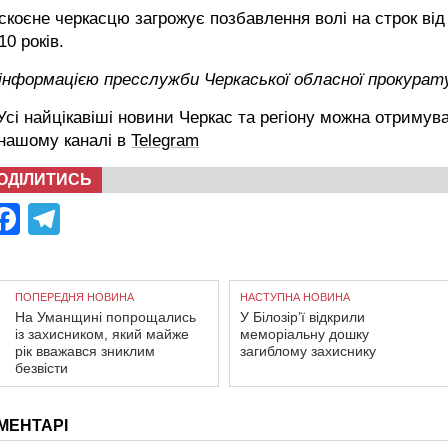
скоєне черкасцю загрожує позбавлення волі на строк від
10 років.
 інформацією пресслужби Черкаської обласної прокурат
сі найцікавіші новини Черкас та регіону можна отримув
 нашому каналі в
Telegram
ОДІЛИТИСЬ
Facebook
Telegram
ПОПЕРЕДНЯ НОВИНА
НАСТУПНА НОВИНА
На Уманщині попрощались
У Білозір’ї відкрили
із захисником, який майже
меморіальну дошку
рік вважався зниклим
загиблому захиснику
безвісти
МЕНТАРІ