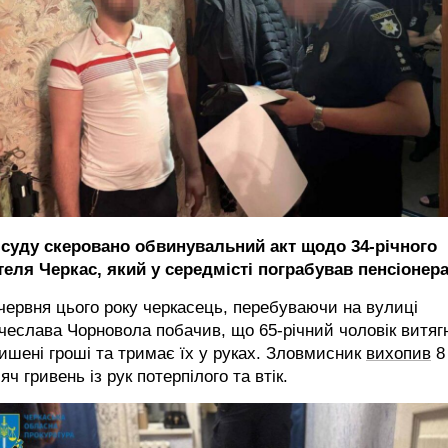
 суду скеровано обвинувальний акт щодо 34-річного
теля Черкас, який у середмісті пограбував пенсіонера
червня цього року черкасець, перебуваючи на вулиці
чеслава Чорновола побачив, що 65-річний чоловік витяг
кишені гроші та тримає їх у руках. Зловмисник
вихопив
8
яч гривень із рук потерпілого та втік.