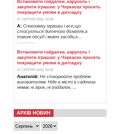
Встановити гойдалки, карусель і
закупити іграшки: у Черкасах просять
покращити умови в дитсадку
07 СЕРПНЯ 2026, 10:09
А:
Споконвіку іграшки і все,що
стосується дитячого дозвілля,а
також-посуд і миючі засоби,к...
Встановити гойдалки, карусель і
закупити іграшки: у Черкасах просять
покращити умови в дитсадку
07 СЕРПНЯ 2026, 09:36
Анатолій:
Не створюйте проблем
вихователям. Ніде в місті в садочках
немає ні гірок, ні гойдалок, ...
АРХІВ НОВИН