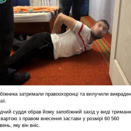
біжника затримали правоохоронці та вилучили викраден
ші.
дчий суддя обрав йому запобіжний захід у виді триман
 вартою з правом внесення застави у розмірі 60 560
вень, яку він вніс.