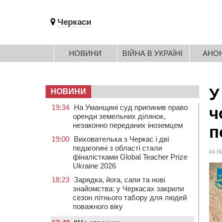
Черкаси
НОВИНИ
ВІЙНА В УКРАЇНІ
АНО
У
НОВИНИ
19:34
На Уманщині суд припинив право
ч
оренди земельних ділянок,
незаконно переданих іноземцем
п
19:00
Вихователька з Черкас і дві
педагогині з області стали
04 Л
фіналістками Global Teacher Prize
Ukraine 2026
18:23
Зарядка, йога, сапи та нові
знайомства: у Черкасах закрили
сезон літнього табору для людей
поважного віку