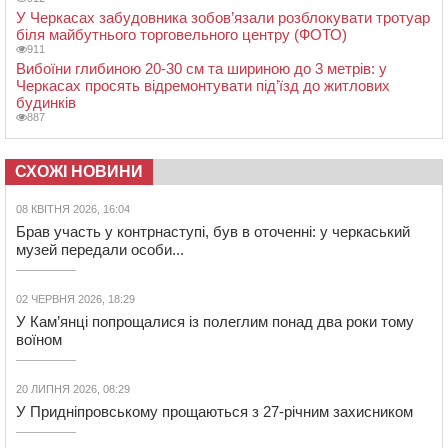
У Черкасах забудовника зобов’язали розблокувати тротуар
біля майбутнього торговельного центру (ФОТО)
911
Вибоїни глибиною 20-30 см та шириною до 3 метрів: у
Черкасах просять відремонтувати під’їзд до житлових
будинків
887
СХОЖІ НОВИНИ
08 КВІТНЯ 2026, 16:04
Брав участь у контрнаступі, був в оточенні: у черкаський
музей передали особи...
02 ЧЕРВНЯ 2026, 18:29
У Кам’янці попрощалися із полеглим понад два роки тому
воїном
20 ЛИПНЯ 2026, 08:29
У Придніпровському прощаються з 27-річним захисником