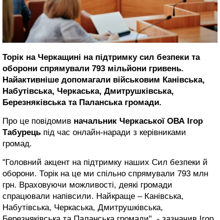
Торік на Черкащині на підтримку сил безпеки та
оборони спрямували 793 мільйони гривень.
Найактивніше допомагали військовим Канівська,
Набутівська, Черкаська, Дмитрушківська,
Березняківська та Паланська громади.
Про це повідомив
начальник Черкаської ОВА Ігор
Табурець
під час онлайн-наради з керівниками
громад.
"Головний акцент на підтримку наших Сил безпеки й
оборони. Торік на це ми спільно спрямували 793 млн
грн. Враховуючи можливості, деякі громади
спрацювали напівсили. Найкраще – Канівська,
Набутівська, Черкаська, Дмитрушківська,
Березняківська та Паланська громади", - зазначив Ігор