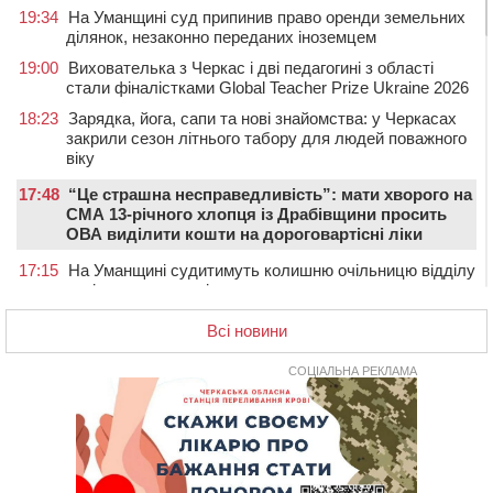
19:34
На Уманщині суд припинив право оренди земельних
ділянок, незаконно переданих іноземцем
19:00
Вихователька з Черкас і дві педагогині з області
стали фіналістками Global Teacher Prize Ukraine 2026
18:23
Зарядка, йога, сапи та нові знайомства: у Черкасах
закрили сезон літнього табору для людей поважного
віку
17:48
“Це страшна несправедливість”: мати хворого на
СМА 13-річного хлопця із Драбівщини просить
ОВА виділити кошти на дороговартісні ліки
17:15
На Уманщині судитимуть колишню очільницю відділу
освіти через закупівлю електрики за завищеною
ціною
Всі новини
16:40
У Черкасах провели в останню путь двох
загиблих воїнів
СОЦІАЛЬНА РЕКЛАМА
16:07
До 1 вересня у Черкасах оновлюють дорожню
розмітку біля навчальних закладів (ФОТОФАКТ)
15:39
На честь загиблого захисника і чемпіона світу в
Черкасах відкрили спортивно-реабілітаційний центр