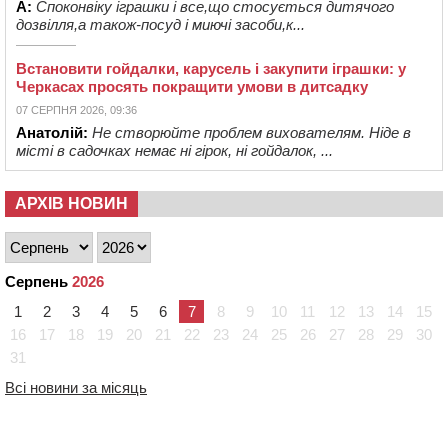
А:
Споконвіку іграшки і все,що стосується дитячого
дозвілля,а також-посуд і миючі засоби,к...
Встановити гойдалки, карусель і закупити іграшки: у
Черкасах просять покращити умови в дитсадку
07 СЕРПНЯ 2026, 09:36
Анатолій:
Не створюйте проблем вихователям. Ніде в
місті в садочках немає ні гірок, ні гойдалок, ...
АРХІВ НОВИН
Серпень
2026
1
2
3
4
5
6
7
8
9
10
11
12
13
14
15
16
17
18
19
20
21
22
23
24
25
26
27
28
29
30
31
Всі новини за місяць