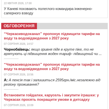
22 КВІТНЯ 2026, 17:00
У Каневі поховають полеглого командира інженерно-
саперного взводу
ОБГОВОРЕННЯ
“Черкасиводоканал” пропонує підвищити тарифи на
воду та водовідведення з 2027 року
07 СЕРПНЯ 2026, 14:57
Чорнобаївець:
якщо гривня піде в круте піке, то не
врятують ці підвищення жоден тариф- підвищений чи ...
“Черкасиводоканал” пропонує підвищити тарифи на
воду та водовідведення з 2027 року
07 СЕРПНЯ 2026, 10:56
А:
А пенсія так і залишиться 2595грн./міс.незалежно від
регіону проживання?
Встановити гойдалки, карусель і закупити іграшки: у
Черкасах просять покращити умови в дитсадку
07 СЕРПНЯ 2026, 10:09