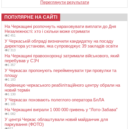
Переглянути результати
ПОПУЛЯРНЕ НА САЙТІ
На Черкащині розпочнуть нараховувати виплати до Дня
Незалежності: хто і скільки може отримати
2 451
У Черкаській облраді визначили кандидатку на посаду
директора установи, яка супроводжує 39 закладів освіти
2 313
На Черкащині правоохоронці затримали військового, який
перебував у СЗЧ
1 357
У Черкасах пропонують перейменувати три провулки та
площу
1 183
Керівницю черкаського реабілітаційного центру обрали на
новий термін
1 130
У Черкасах поховають полеглого оператора БпЛА
1 105
На Черкащині виграли 1 000 000 гривень у “Лото-Забава”
1 082
У центрі Черкас облаштували новий майданчик для
паркування (ФОТО)
912