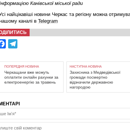
інформацією Канівської міської ради
сі найцікавіші новини Черкас та регіону можна отримув
 нашому каналі в
Telegram
ОДІЛИТИСЬ
Facebook
Telegram
ПОПЕРЕДНЯ НОВИНА
НАСТУПНА НОВИНА
Черкащани вже можуть
Захисника з Медведівської
оплатити онлайн рахунки за
громади посмертно
електроенергію за травень
відзначили державною
нагородою
МЕНТАРІ