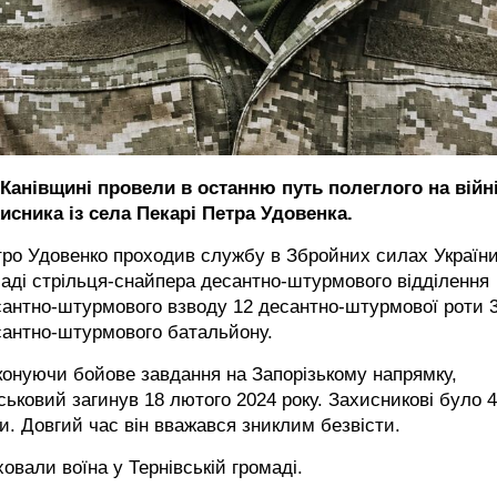
 Канівщині провели в останню путь полеглого на війн
исника із села Пекарі Петра Удовенка.
ро Удовенко проходив службу в Збройних силах України
аді стрільця-снайпера десантно-штурмового відділення
антно-штурмового взводу 12 десантно-штурмової роти 
сантно-штурмового батальйону.
онуючи бойове завдання на Запорізькому напрямку,
ськовий загинув 18 лютого 2024 року. Захисникові було 
и. Довгий час він вважався зниклим безвісти.
овали воїна у Тернівській громаді.