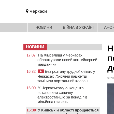
Черкаси
НОВИНИ
ВІЙНА В УКРАЇНІ
АНО
Н
НОВИНИ
17:07
На Хімселищі у Черкасах
п
облаштували новий контейнерний
майданчик
д
16:32
Без розтину грудної клітки: у
Черкасах 75-річній пацієнтці
09 Ч
замінили аортальний клапан
16:00
У Черкаському онкоцентрі
встановили сонячну
електростанцію за понад пів
мільйона гривень
15:30
У Київській області прощаються