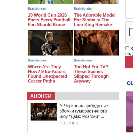
17:30
На Черкащині державі повернуть
понад 2,6 га земель природно-
заповідного фонду
16:55
На Лисянщині проведуть в
останню путь полеглого
внаслідок атаки FPV-дрона
воїна
16:16
У Дахнівському лісництві
З
екоінспектори натрапили на
под
незаконне будівництво
АНОНСИ
У Черкасах відбудуться
зйомки гумористичного
шоу “Двіж: Розгони” ...
03 СЕРПНЯ