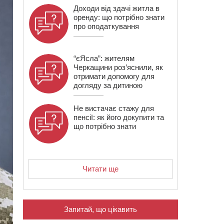
Доходи від здачі житла в
оренду: що потрібно знати
про оподаткування
“єЯсла”: жителям
Черкащини роз’яснили, як
отримати допомогу для
догляду за дитиною
Не вистачає стажу для
пенсії: як його докупити та
що потрібно знати
Читати ще
Запитай, що цікавить