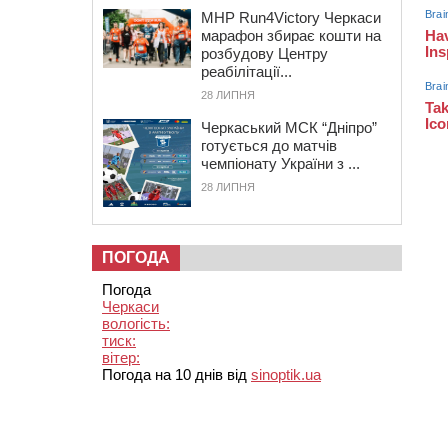
MHP Run4Victory Черкаси
марафон збирає кошти на
розбудову Центру
реабілітації...
28 ЛИПНЯ
Черкаський МСК “Дніпро”
готується до матчів
чемпіонату України з ...
28 ЛИПНЯ
ПОГОДА
Погода
Черкаси
вологість:
тиск:
вітер:
Погода на 10 днів від
sinoptik.ua