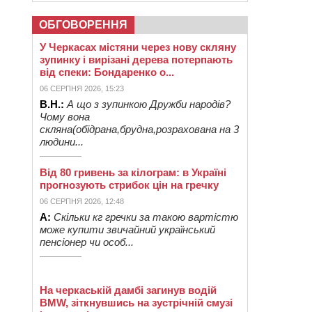
ОБГОВОРЕННЯ
У Черкасах містяни через нову скляну
зупинку і вирізані дерева потерпають
від спеки: Бондаренко о...
06 СЕРПНЯ 2026, 15:23
В.Н.:
А що з зупинкою Дружби народів?
Чому вона
скляна(обідрана,брудна,розрахована на 3
людини...
Від 80 гривень за кілограм: в Україні
прогнозують стрибок цін на гречку
06 СЕРПНЯ 2026, 12:48
А:
Скільки кг гречки за такою вартістю
може купити звичайний український
пенсіонер чи особ...
На черкаській дамбі загинув водій
BMW, зіткнувшись на зустрічній смузі