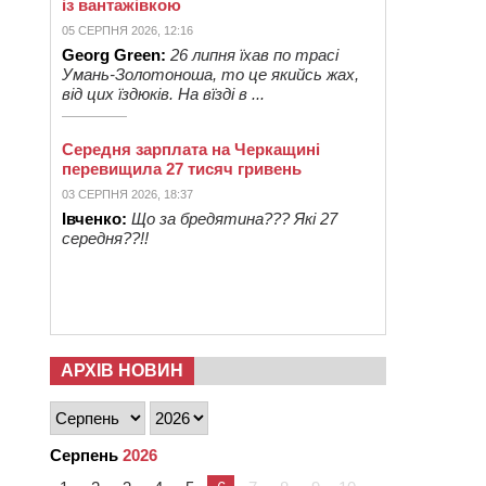
із вантажівкою
05 СЕРПНЯ 2026, 12:16
Georg Green:
26 липня їхав по трасі
Умань-Золотоноша, то це якийсь жах,
від цих їздюків. На вїзді в ...
Середня зарплата на Черкащині
перевищила 27 тисяч гривень
03 СЕРПНЯ 2026, 18:37
Івченко:
Що за бредятина??? Які 27
середня??!!
АРХІВ НОВИН
Серпень
2026