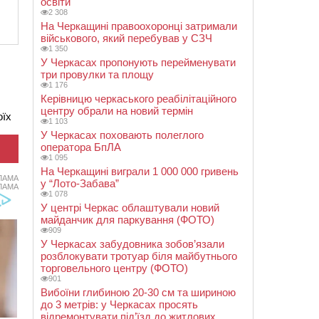
освіти
2 308
На Черкащині правоохоронці затримали
військового, який перебував у СЗЧ
1 350
У Черкасах пропонують перейменувати
три провулки та площу
1 176
Керівницю черкаського реабілітаційного
центру обрали на новий термін
оїх
1 103
У Черкасах поховають полеглого
оператора БпЛА
1 095
На Черкащині виграли 1 000 000 гривень
ЛАМА
у “Лото-Забава”
ЛАМА
1 078
У центрі Черкас облаштували новий
майданчик для паркування (ФОТО)
909
У Черкасах забудовника зобов’язали
розблокувати тротуар біля майбутнього
торговельного центру (ФОТО)
901
Вибоїни глибиною 20-30 см та шириною
до 3 метрів: у Черкасах просять
відремонтувати під’їзд до житлових