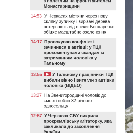
з полеглим на фронті жителем
Монастирищини
14:53
У Черкасах містяни через нову
скляну зупинку і вирізані дерева
потерпають від спеки: Бондаренко
обіцяє масштабне озеленення
14:17
Провокував конфлікт і
зачинився в автівці: у ТЦК
прокоментували скандал із
затриманням чоловіка у
Тальному
13:55
У Тальному працівники ТЦК
вибили вікно і витягли з автівки
чоловіка (ВІДЕО)
13:27
На Звенигородщині чоловік до
смерті побив 82-річного
односельця
12:57
У Черкасах СБУ викрила
прокремлівську агітаторку, яка
закликала до захоплення
України