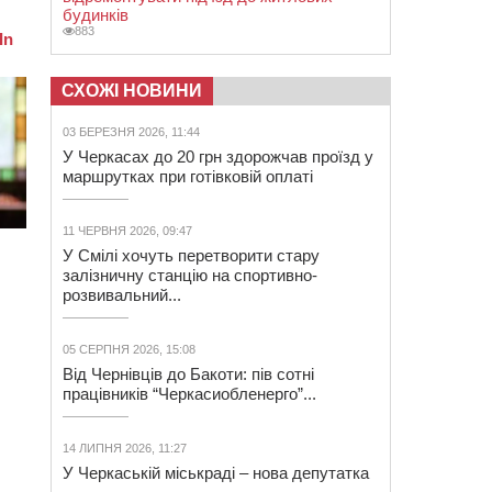
будинків
883
СХОЖІ НОВИНИ
03 БЕРЕЗНЯ 2026, 11:44
У Черкасах до 20 грн здорожчав проїзд у
маршрутках при готівковій оплаті
11 ЧЕРВНЯ 2026, 09:47
У Смілі хочуть перетворити стару
залізничну станцію на спортивно-
розвивальний...
05 СЕРПНЯ 2026, 15:08
Від Чернівців до Бакоти: пів сотні
працівників “Черкасиобленерго”...
14 ЛИПНЯ 2026, 11:27
У Черкаській міськраді – нова депутатка