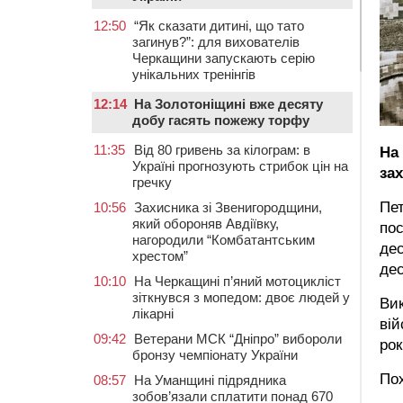
12:50
“Як сказати дитині, що тато
загинув?”: для вихователів
Черкащини запускають серію
унікальних тренінгів
12:14
На Золотоніщині вже десяту
добу гасять пожежу торфу
11:35
Від 80 гривень за кілограм: в
На
Україні прогнозують стрибок цін на
зах
гречку
Пет
10:56
Захисника зі Звенигородщини,
який обороняв Авдіївку,
пос
нагородили “Комбатантським
дес
хрестом”
де
10:10
На Черкащині п’яний мотоцикліст
зіткнувся з мопедом: двоє людей у
Вик
лікарні
вій
09:42
Ветерани МСК “Дніпро” вибороли
рок
бронзу чемпіонату України
Пох
08:57
На Уманщині підрядника
зобов’язали сплатити понад 670